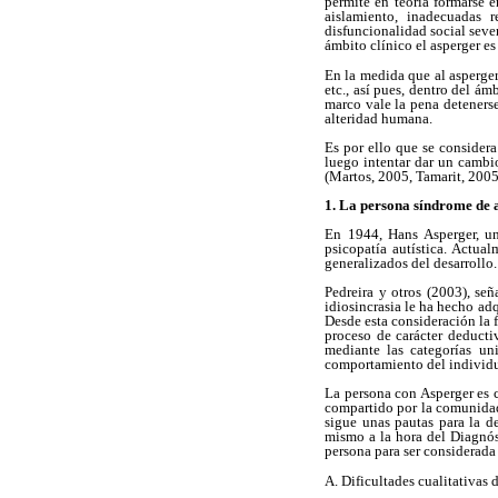
permite en teoría formarse e
aislamiento, inadecuadas r
disfuncionalidad social sever
ámbito clínico el asperger e
En la medida que al asperger
etc., así pues, dentro del á
marco vale la pena detenerse
alteridad humana.
Es por ello que se considera
luego intentar dar un cambi
(Martos, 2005, Tamarit, 2005,
1. La persona síndrome de 
En 1944, Hans Asperger, un 
psicopatía autística. Actua
generalizados del desarrollo.
Pedreira y otros (2003), se
idiosincrasia le ha hecho a
Desde esta consideración la 
proceso de carácter deductiv
mediante las categorías un
comportamiento del individ
La persona con Asperger es 
compartido por la comunidad
sigue unas pautas para la de
mismo a la hora del Diagnóst
persona para ser considerada
A. Dificultades cualitativas 