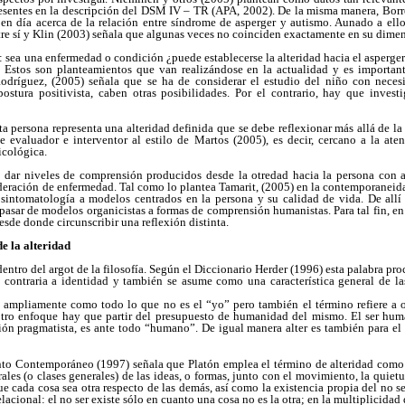
resentes en la descripción del DSM IV – TR (APA, 2002). De la misma manera, Borre
en día acerca de la relación entre síndrome de asperger y autismo. Aunado a ell
tre sí y Klin (2003) señala que algunas veces no coinciden exactamente en su dime
: sea una enfermedad o condición ¿puede establecerse la alteridad hacia el asperger
 Estos son planteamientos que van realizándose en la actualidad y es importante
odríguez, (2005) señala que se ha de considerar el estudio del niño con necesi
stura positivista, caben otras posibilidades. Por el contrario, hay que invest
a persona representa una alteridad definida que se debe reflexionar más allá de l
e evaluador e interventor al estilo de Martos (2005), es decir, cercano a la at
icológica.
e dar niveles de comprensión producidos desde la otredad hacia la persona con 
deración de enfermedad. Tal como lo plantea Tamarit, (2005) en la contemporaneid
sintomatología a modelos centrados en la persona y su calidad de vida. De allí
asar de modelos organicistas a formas de comprensión humanistas. Para tal fin, en 
desde donde circunscribir una reflexión distinta.
de la alteridad
tro del argot de la filosofía. Según el Diccionario Herder (1996) esta palabra proced
ca contraria a identidad y también se asume como una característica general de la
o ampliamente como todo lo que no es el “yo” pero también el término refiere a o
otro enfoque hay que partir del presupuesto de humanidad del mismo. El ser hum
ón pragmatista, es ante todo “humano”. De igual manera alter es también para el 
to Contemporáneo (1997) señala que Platón emplea el término de alteridad como lo
les (o clases generales) de las ideas, o formas, junto con el movimiento, la quietud,
ue cada cosa sea otra respecto de las demás, así como la existencia propia del no se
elacional: el no ser existe sólo en cuanto una cosa no es la otra; en la multiplicidad