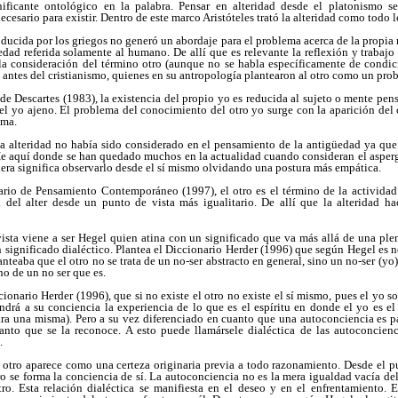
nificante ontológico en la palabra. Pensar en alteridad desde el platonismo s
cesario para existir. Dentro de este marco Aristóteles trató la alteridad como todo lo
ducida por los griegos no generó un abordaje para el problema acerca de la propia r
dad referida solamente al humano. De allí que es relevante la reflexión y trabaj
la consideración del término otro (aunque no se habla específicamente de condici
 antes del cristianismo, quienes en su antropología plantearon al otro como un prob
 Descartes (1983), la existencia del propio yo es reducida al sujeto o mente pen
el yo ajeno. El problema del conocimiento del otro yo surge con la aparición del 
ema.
 la alteridad no había sido considerado en el pensamiento de la antigüedad ya que
He aquí donde se han quedado muchos en la actualidad cuando consideran el asper
era significa observarlo desde el sí mismo olvidando una postura más empática.
ario de Pensamiento Contemporáneo (1997), el otro es el término de la actividad
 del alter desde un punto de vista más igualitario. De allí que la alteridad ha
ista viene a ser Hegel quien atina con un significado que va más allá de una plen
n significado dialéctico. Plantea el Diccionario Herder (1996) que según Hegel es n
anteaba que el otro no se trata de un no-ser abstracto en general, sino un no-ser (yo) 
no de un no ser que es.
cionario Herder (1996), que si no existe el otro no existe el sí mismo, pues el yo s
endrá a su conciencia la experiencia de lo que es el espíritu en donde el yo es el
ara una misma). Pero a su vez diferenciado en cuanto que una autoconciencia es pa
anto que se la reconoce. A esto puede llamársele dialéctica de las autoconcien
.
l otro aparece como una certeza originaria previa a todo razonamiento. Desde el pu
tro se forma la conciencia de sí. La autoconciencia no es la mera igualdad vacía de
otro. Esta relación dialéctica se manifiesta en el deseo y en el enfrentamiento. 