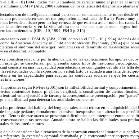
ra el CIE – 10 (1994), dicho manual también de carácter mundial plantea el asper
uy similares DSM IV (APA, 2000). Además de los criterios del diagnóstico plantea q
fectados son de inteligencia normal pero suelen ser marcadamente torpes desde el 
enta con preferencia en varones (en proporción aproximada de 8 a 1). Parece muy 
rmas leves de autismo pero no hay certeza de que esto sea así en todos los casos. L
 en la adolescencia y en la vida adulta de tal manera que parecen rasgos ind
encias ambientales. (CIE – 10, 1994; F84.5 p. 315)
encia tanto con el DSM IV (APA, 2000) como en el CIE – 10 (1994). Además de es
es como la American Academy of Child and Adolescent Psychiatry (2004) que basa
cterizan el síndrome del asperger: problemas en el desarrollo de las destrezas soc
e en el desarrollo completo.
o se considera relevante por la abundancia de las explicaciones los aportes dados
n asperger se caracterizan por presentar cinco tipos de trastornos psicológicos.
l cual consiste en una incapacidad para relacionarse con iguales debido a la falta de
o las relacionadas con la expresión no verbal. Esto va aunado a una falta de recip
rtante en las capacidades para adaptar las conductas sociales ya que les cuest
es intenciones”.
mportantes según Riviere (2001) son la inflexibilidad mental y comportamental, la
ertos contenidos (como p. ej. las barajitas), la constitución de ciertos rituales, 
n lentitud en la ejecución de tareas y la correspondiente preocupación por “partes” 
igo una dificultad para detectar las totalidades coherentes.
a a los problemas del habla y del lenguaje tales como retraso en la adquisición del
de lenguaje pedante, formalmente excesivo, inexpresivo, con alteraciones prosódic
 etc. Dentro de este marco se presentan dificultades para interpretar enunciados li
conversar con otras personas. Aunado a esto se hallan las dificultades para produc
tales de los interlocutores.
 no deja de considerar las alteraciones de la expresión emocional motora que conllev
us referentes, la expresión corporal desmañada y la correspondiente torpeza mo