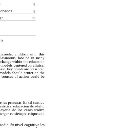
s
cionados
ar
nk
nezuela, children with this
 classrooms, labeled in many
y change within the education
e models centered on clinical
wise, key points are presented
n models should center on the
 courses of action could be
 las personas. En tal sentido
 estética, educación de adulto
ayoría de los casos realiza
perger es siempre etiquetado
 medio. Su nivel cognitivo les