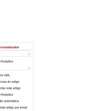
ersonalizados
 Analytics
 em XML
cias do artigo
itar este artigo
 Analytics
ão automática
este artigo por email