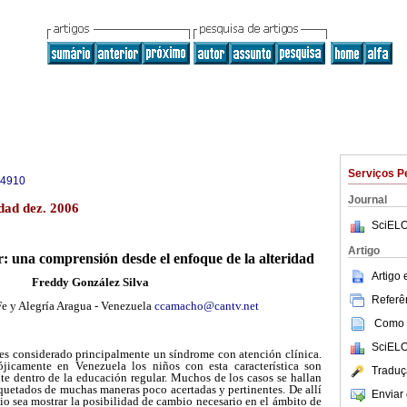
Serviços P
-4910
Journal
dad dez. 2006
SciELO
Artigo
r: una comprensión desde el enfoque de la alteridad
Artigo
Freddy González Silva
Referên
 Fe y Alegría Aragua - Venezuela
ccamacho@cantv.net
Como c
SciELO
 es considerado principalmente un síndrome con atención clínica.
jicamente en Venezuela los niños con esta característica son
Traduç
te dentro de la educación regular. Muchos de los casos se hallan
iquetados de muchas maneras poco acertadas y pertinentes. De allí
Enviar 
dio sea mostrar la posibilidad de cambio necesario en el ámbito de