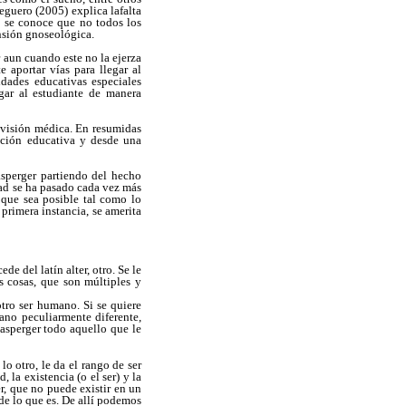
guero (2005) explica lafalta
o se conoce que no todos los
nsión gnoseológica.
 aun cuando este no la ejerza
 aportar vías para llegar al
dades educativas especiales
igar al estudiante de manera
a visión médica. En resumidas
ención educativa y desde una
asperger partiendo del hecho
ad se ha pasado cada vez más
 que sea posible tal como lo
primera instancia, se amerita
e del latín alter, otro. Se le
s cosas, que son múltiples y
tro ser humano. Si se quiere
ano peculiarmente diferente,
asperger todo aquello que le
 otro, le da el rango de ser
 la existencia (o el ser) y la
r, que no puede existir en un
 de lo que es. De allí podemos