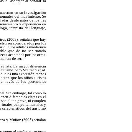
as al asperger al señalar la
 muestran en su investigación
anormales del movimiento. Se
ladas desde antes de los tres
trenamiento y experiencia en
ogo, terapista del lenguaje,
otros (2003), señalan que hay
elen ser considerados por los
cir que los adultos mantienen
able que de no ser tratado
eces aceptados por los otros.
manera de ser.
autista. La mayor diferencia
 autismo pero Szatmari et al.
e que es una expresión menos
ntean que los niños autistas
 a través de los potenciales
al. Sin embargo, tal como lo
enen diferencias claras en el
 social tan grave, ni cumplen
y rituales comportamentales y
característicos del trastorno
ndoza y Muñoz (2005) señalan
es como el sueño, entre otros