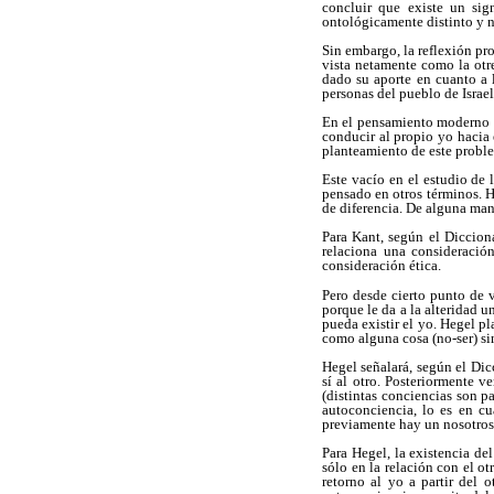
concluir que existe un sig
ontológicamente distinto y ne
Sin embargo, la reflexión pro
vista netamente como la otre
dado su aporte en cuanto a 
personas del pueblo de Israel
En el pensamiento moderno de
conducir al propio yo hacia 
planteamiento de este probl
Este vacío en el estudio de
pensado en otros términos. 
de diferencia. De alguna man
Para Kant, según el Diccion
relaciona una consideración
consideración ética.
Pero desde cierto punto de v
porque le da a la alteridad u
pueda existir el yo. Hegel pl
como alguna cosa (no-ser) si
Hegel señalará, según el Dic
sí al otro. Posteriormente v
(distintas conciencias son p
autoconciencia, lo es en cu
previamente hay un nosotros
Para Hegel, la existencia de
sólo en la relación con el o
retorno al yo a partir del 