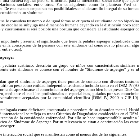
n una escuela regular pero su dificultad para la interacción social hace que apar
elaciones sociales, entre otros. Por consiguiente como lo plantean Fred et
a. De esta manera empeoran sus posibilidades en el desarrollo integral de su formac
s considerado un síndrome.
 se le considera trastorno o de igual forma se etiqueta al estudiante como hiperkin
mbito escolar se subyuga una dimensión humana cayendo en la distinción poco acep
 y cuestionarse si será posible una postura que considere al estudiante asperger
 importante presentar el significado que tiene la palabra asperger adjudicada clí
o en la concepción de la persona con este síndrome tal como nos lo plantean al
 entre otros).
asperger
pediatra austríaco, describía un grupo de niños con características similares
lmente este síndrome se conoce con el nombre de “Síndrome de asperger” y se ub
ñalan que el síndrome de asperger, tiene puntos de contacto con diversos trastorn
dquirir un peso como entidad independiente, siendo incluido tanto en el DSM IV (A
forma de aproximarse al conocimiento del asperger, como bien lo expresan Díez-Cuer
o, mediante el cual los profesionales o especialistas, guiados por sus conocimie
iversalmente aceptadas por la comunidad científica (DSM IV, 2000 o CIE-10) c
uo.
catalogada como deficitaria, trastornada o poseedora de un desorden mental. Habid
 internacional se refleja en unos Criterios de Diagnóstico establecidos en el DSM
tección de la considerada enfermedad. Por ello se hace imprescindible acudir a l
ico de Síndrome de Asperger. Por su relevancia se citan a continuación las carac
 asperger:
de interacción social que se manifiestan como al menos dos de las siguientes: