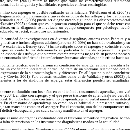
te, Riviere (2001) reitera lo mismo que todas las caracterizaciones relacionad
ormal de inteligencia y habilidades especiales en áreas restringidas.
un niño con asperger es posible realizarlo en la infancia. Teitelbaum et al. (2004)
diagnosticado tempranamente a través de estudios de los reflejos y los patrones 
ernández et al. (2005) puede ser diagnosticado siguiendo las observaciones detal
lkowitz (2005) aclaran que es un proceso complejo para el que se debe tener en
n efecto, en la diagnosis se involucra un equipo compuesto por psicólogo, neuról
 educador especial, entre otros profesionales.
 la cantidad de investigaciones en diversas disciplinas, autores como Pedreira y 
gnosticar e incluso algunos adultos (entre un 30-50%) no han sido evaluados y su
” o excéntricos. Berney (2004) ha investigado sobre el asperger y coincide en de
o que su contexto ha determinado su particular forma de expresión. Es prob
a especie de estrés ya que siempre estarán presentes rasgos de su persona pocas v
un entramado histórico de interrelaciones humanas afectadas por la crítica hacia su 
mportante recalcar que la persona en condición de asperger es muy parecida a la 
iene un coeficiente intelectual normal. Se trata de un síndrome relacionado con el
expresiones de la sintomatología muy diferentes. De allí que no puede concluirs
ald y Corvin, 2001). Pero además, estudios como el de Valdizán y otros (2003) pla
erentes a los de síndrome de asperger estas diferencias pueden ser estudiadas
nmente confundido con los niños en condición de trastornos de aprendizaje no verb
s (2004), el niño con asperger y el que posee trastorno de aprendizaje no verbal ti
ial. No todos los niños con trastorno de aprendizaje no verbal muestran un déficit
ger. En el trastorno de aprendizaje no verbal no es habitual que presenten rutinas 
aje tan marcados como en el asperger. Por el contrario, uno de los componentes más 
l déficit visoespacial y no suele ser muy manifiesto en el asperger.
 que el niño asperger es confundido con el trastorno semántico pragmático. Me
a falta de precisión en los instrumentos diagnósticos usados en la actualidad.
spectos por investigar. Nieminen y otros (2005) plantean cómo datos tan relevant