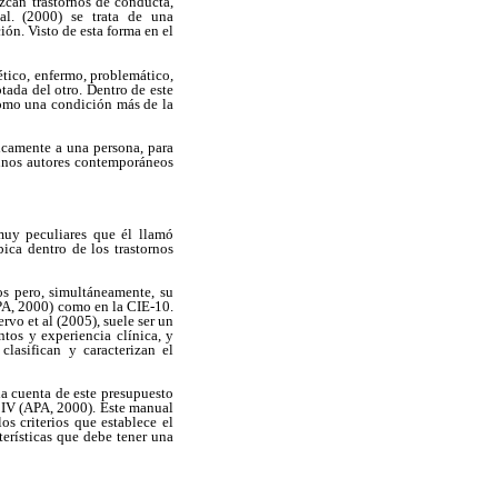
ezcan trastornos de conducta,
 al. (2000) se trata de una
ión. Visto de esta forma en el
ético, enfermo, problemático,
tada del otro. Dentro de este
 como una condición más de la
nicamente a una persona, para
gunos autores contemporáneos
 muy peculiares que él llamó
ica dentro de los trastornos
os pero, simultáneamente, su
PA, 2000) como en la CIE-10.
vo et al (2005), suele ser un
ntos y experiencia clínica, y
lasifican y caracterizan el
a cuenta de este presupuesto
 IV (APA, 2000). Este manual
os criterios que establece el
terísticas que debe tener una