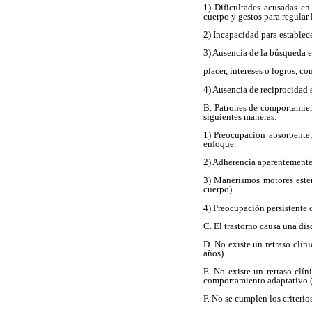
1) Dificultades acusadas en
cuerpo y gestos para regular 
2) Incapacidad para establece
3) Ausencia de la búsqueda 
placer, intereses o logros, co
4) Ausencia de reciprocidad 
B. Patrones de comportamient
siguientes maneras:
1) Preocupación absorbente, 
enfoque.
2) Adherencia aparentemente i
3) Manerismos motores ester
cuerpo).
4) Preocupación persistente 
C. El trastorno causa una dis
D. No existe un retraso clíni
años).
E. No existe un retraso clí
comportamiento adaptativo (s
F. No se cumplen los criteri