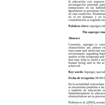
la educación con respecto
investigación pretende par
limitaciones en las habili
Igualmente se presentan clav
en esta condición. Finalment
en el ser humano y en la 
consideración se lograrán nue
Palabras clave:
asperger, ed
The asperger stud
Abstract
Currently, asperger is con
characteristic are, almost 
inaccurate and irrelevant wa
environment, regarding Asper
studies of the symptoms and t
that may help to mold a new 
human being and in the act
achieved.
Key words:
Asperger, special
Fecha de recepción:
08-06
En la actualidad venezolana 
se encuentran paralelas a las
y también de educación esp
simultáneamente la educació
obstruyéndose así su proceso
Pedreira et al. (2003), acota