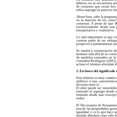
hábitos, no se encuentren p
de consenso que existe hoy 
niños asperger se parecen en
Ahora bien, cabe la pregunta
en la mayoría de los casos?
consenso. A pesar de que R
exclusivamente desde una po
interpretativa y cualitativa.
Lo más importante es que est
cuentas partir de un enfoqu
perspectiva primeramente ps
Se tratará a continuación d
humano más allá de la consi
de modelos centrados en la 
considera Rodríguez (2003) p
aclarar el término alteridad 
2. En busca del significado 
Este término es muy común den
atribuye a una característi
diversas entre sí.
El alter puede ser entendid
entender el asperger desde 
limitado desde una concepci
rodea.
El Diccionario de Pensamien
una de las propiedades genera
igualdad, y es lo que hace q
sentido absoluto, sino sólo r