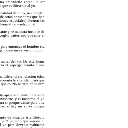
ería entenderlo como un ser
 que es diferente al yo.
ealidad del otro, su alteridad
o de otros pensadores que han
ones especiales). Fueron las
lema ético y relacional.
sante y se muestra incapaz de
cogito cartesiano que abre el
 para entonces el hombre era
ger como un ser en condición
 moral del yo. De esta forma
cia el asperger remita a una
a diferencia o relación ética
ecesaria la alteridad para que
que es. No se trata de lo otro
olo aparece cuando tiene ante
 nosotros y el nosotros el yo
ra sí porque existe para otra
cias, si hay un yo es porque
nto de vista de este filósofo
l yo = yo, sino que supone el
El yo para devenir realmente