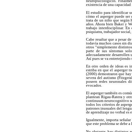
neuropsicológicos. Finalmen
existencia de una capacidad n
El estudio para identificar 
cómo el asperger puede ser 
trata de un niño que según H
años. Ahora bien Baker y We
trabajo interdisciplinar. E
psiquiatra, trabajador social,
Cabe resaltar que a pesar de
todavía muchos casos sin dia
otros “simplemente distintos
parte de sus síntomas sol
adecuadamente desarrollen un
Así pues se va entretejiendo 
En otro orden de ideas es i
estriba en que el asperger t
(2000) demostraron que hay 
severa del autismo (Fitzger
poseen redes neuronales dif
evocados.
El asperger también es comú
plantean Rigau-Ratera y otro
continuum neurocognitivo soc
todos los criterios de asper
patrones inusuales del lengu
de aprendizaje no verbal es e
Igualmente, importa señalar
que este problema se debe a l
No obstante, hay distintos a