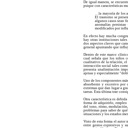
De igual manera, se encuent
psique con características m
…la mayoría de los a
El trastorno se pres
algunos casos sean fo
anomalías persistan
modificados por influ
En efecto hay mucha congru
hay otras instituciones tal
dos aspectos claves que cara
general apuntando que influy
Dentro de este marco clínic
cual señala que los niños co
cualitativo de la relación, e
interacción social tales com
presenta unalimitación impo
ajenas y especialmente “dobl
Uno de los componentes más i
absorbente y excesivo por ci
extremas que dan lugar a gra
tareas. Esta última trae cons
Otra característica es debid
forma de adquirirlo, empleo 
del tono, ritmo, modulación,
problemas para saber de qué 
situaciones y los estados men
Visto de esta forma el autor
entre gestos expresivos y s