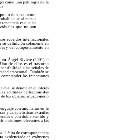
ger como una patología de la
ue:
punto de vista motor.
probable que al menos
a tendencia es que las
ividuales que no son
os acuerdos internacionales
n su definición solamente en
iales y del comportamiento en
 por Ángel Riviere (2001) el
 Uno de ellos es el trastorno
 sensibilidad a las señales de
rocidad emocional. También se
a comprender las intenciones
 cual se denota en el interés
las actitudes perfeccionistas
de los objetos, situaciones o
 lenguaje con anomalías en la
as y características extrañas
terales o con doble sentido y
ir emisiones relevantes a las
a la falta de correspondencia
tora evidenciada en exámenes