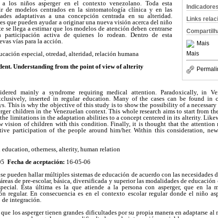
 a los niños asperger en el contexto venezolano. Toda esta
Indicadore
tir de modelos centrados en la sintomatología clínica y en las
dades adaptativas a una concepción centrada en su alteridad.
Links rela
es que pueden ayudar a originar una nueva visión acerca del niño
e se llega a estimar que los modelos de atención deben centrarse
Compartilh
participación activa de quienes lo rodean. Dentro de esta
vas vías para la acción.
Mais
Mais
ucación especial, otredad, alteridad, relación humana
ent. Understanding from the point of view of alterity
Permali
sidered mainly a syndrome requiring medical attention. Paradoxically, in Ve
exclusively, inserted in regular education. Many of the cases can be found in
ys. This is why the objective of this study is to show the possibility of a necessar
ger children in the Venezuelan context. This whole research aims to start from th
he limitations in the adaptation abilities to a concept centered in its alterity. Like
vision of children with this condition. Finally, it is thought that the attentio
ive participation of the people around him/her. Within this consideration, new
 education, otherness, alterity, human relation
-05
Fecha de aceptación:
16-05-06
se pueden hallar múltiples sistemas de educación de acuerdo con las necesidades de
 áreas de pre-escolar, básica, diversificada y superior las modalidades de educación
ecial. Esta última es la que atiende a la persona con asperger, que en la m
n regular. En consecuencia es en el contexto escolar regular donde el niño as
 de integración.
n que los asperger tienen grandes dificultades por su propia manera en adaptarse al