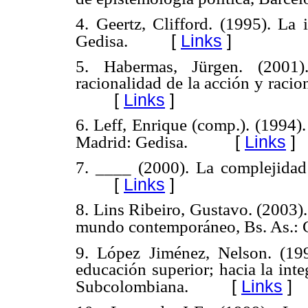
4. Geertz, Clifford. (1995). La 
[
Links
]
Gedisa.
5. Habermas, Jürgen. (2001)
racionalidad de la acción y racio
[
Links
]
6. Leff, Enrique (comp.). (1994)
[
Links
]
Madrid: Gedisa.
7. ____ (2000). La complejidad
[
Links
]
8. Lins Ribeiro, Gustavo. (2003).
mundo contemporáneo, Bs. As.: 
9. López Jiménez, Nelson. (1995
educación superior; hacia la int
[
Links
]
Subcolombiana.