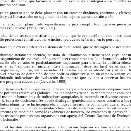
ima institucional que favorezca la cultura evaluativa al integrar a los miembros d
uación continua.
 es un proceso que se debe planear con un carácter dinámico, continuo y cíclico; 
les y así llevar a cabo un seguimiento a las mejoras que se dan año a año.
nal y técnico, planificado específicamente para cumplir los objetivos previsto
esos evaluativos. (Yzaguirre, 2001)
egalidad deben ser características que permitan que la evaluación no cree incertidu
llo profesional e institucional, e incluso, porque no señalarlo, en lo personal.
stacar que existen diferentes sistemas de evaluación, que se distinguen básicamente
abordaje netamente técnico, se trata de información sistematizada cuya cons
el seguimiento de una evolución y establecer comparaciones. La información sobre lo
s, de año en año, es particularmente importante para orientar la política educat
as a las ‘reformas en marcha’. Esta información debe ser fácil de utilizar 
regiones e, incluso, entre escuelas. El desafío actual es identificar y utilizar,
n el proceso de definición de una política educativa o de un cambio sustantiv
definiendo indicadores de evaluación de impacto que ayuden a observar los res
as o programa educativo. (Corvalán, 1998)
do la necesidad de disponer de indicadores que a la vez permitan comparaciones i
 de políticas educativas globales. Los indicadores tienen un denominador común: 
 uso de información y de indicadores apropiados ha mostrado en diversos casos s
r la toma de decisiones. Se puede distinguir genéricamente como usuarios a los g
fortunadamente, se ha incorporado un nuevo usuario: la comunidad que al recibir
emandar una ‘rendición de cuentas’ clara. En este modelo se ubican la certificación 
trumentos de medición como los exámenes de trayecto, los exámenes de egreso de li
cación realizada por diversos organismos con apoyo del Centro Nacional de Evaluac
ofesionales.
on el Instituto Internacional para la Educación Superior en América Latina y
mos años el ‘peer review’ trasciende el ámbito de legitimación de los profesio