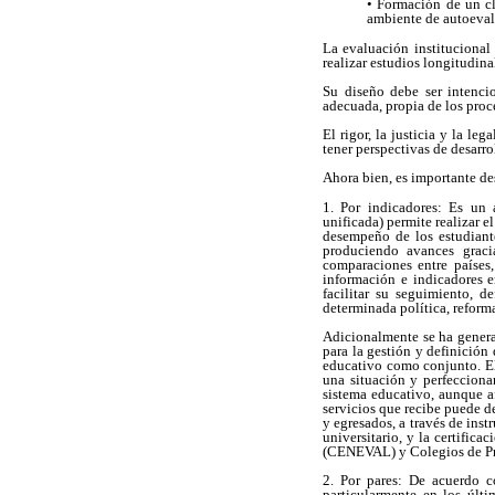
• Formación de un cl
ambiente de autoeval
La evaluación institucional
realizar estudios longitudina
Su diseño debe ser intencio
adecuada, propia de los proc
El rigor, la justicia y la l
tener perspectivas de desarro
Ahora bien, es importante de
1. Por indicadores: Es un 
unificada) permite realizar 
desempeño de los estudiante
produciendo avances graci
comparaciones entre países, 
información e indicadores e
facilitar su seguimiento, 
determinada política, reform
Adicionalmente se ha genera
para la gestión y definición
educativo como conjunto. El
una situación y perfecciona
sistema educativo, aunque a
servicios que recibe puede d
y egresados, a través de ins
universitario, y la certifi
(CENEVAL) y Colegios de Pr
2. Por pares: De acuerdo c
particularmente en los últi