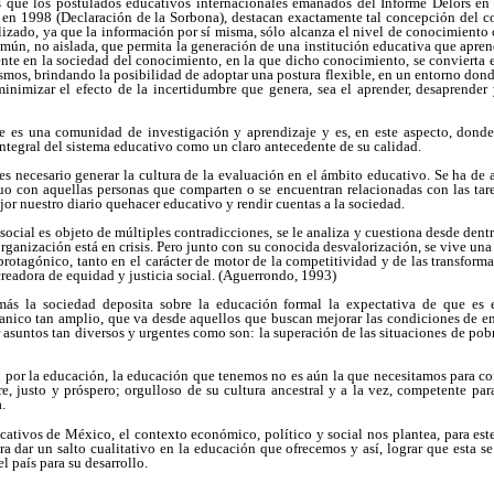
s que los postulados educativos internacionales emanados del Informe Delors en
 en 1998 (Declaración de la Sorbona), destacan exactamente tal concepción del c
lizado, ya que la información por sí misma, sólo alcanza el nivel de conocimiento
omún, no aislada, que permita la generación de una institución educativa que apre
nte en la sociedad del conocimiento, en la que dicho conocimiento, se convierta 
mos, brindando la posibilidad de adoptar una postura flexible, en un entorno dond
inimizar el efecto de la incertidumbre que genera, sea el aprender, desaprender
te es una comunidad de investigación y aprendizaje y es, en este aspecto, dond
integral del sistema educativo como un claro antecedente de su calidad.
es necesario generar la cultura de la evaluación en el ámbito educativo. Se ha de
uo con aquellas personas que comparten o se encuentran relacionadas con las tarea
or nuestro diario quehacer educativo y rendir cuentas a la sociedad.
social es objeto de múltiples contradicciones, se le analiza y cuestiona desde dentr
rganización está en crisis. Pero junto con su conocida desvalorización, se vive una
l protagónico, tanto en el carácter de motor de la competitividad y de las transfo
creadora de equidad y justicia social. (Aguerrondo, 1993)
ás la sociedad deposita sobre la educación formal la expectativa de que es e
nico tan amplio, que va desde aquellos que buscan mejorar las condiciones de em
 asuntos tan diversos y urgentes como son: la superación de las situaciones de pob
 por la educación, la educación que tenemos no es aún la que necesitamos para con
e, justo y próspero; orgulloso de su cultura ancestral y a la vez, competente par
.
ativos de México, el contexto económico, político y social nos plantea, para este 
ra dar un salto cualitativo en la educación que ofrecemos y así, lograr que esta 
l país para su desarrollo.