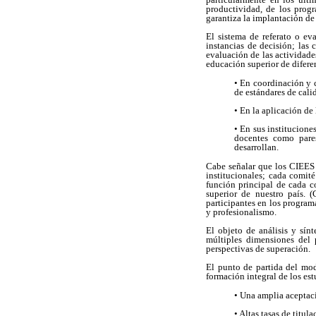
productividad, de los prog
garantiza la implantación de
El sistema de referato o ev
instancias de decisión; las
evaluación de las actividade
educación superior de difere
• En coordinación y 
de estándares de cali
• En la aplicación de 
• En sus institucione
docentes como pares
desarrollan.
Cabe señalar que los CIEES 
institucionales; cada comit
función principal de cada co
superior de nuestro país. 
participantes en los program
y profesionalismo.
El objeto de análisis y sín
múltiples dimensiones del p
perspectivas de superación.
El punto de partida del mo
formación integral de los est
• Una amplia aceptaci
• Altas tasas de titul