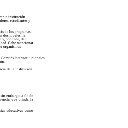
ropia institución
adores, estudiantes y
sis de los programas
n dos niveles: la
n y, por ende, del
ciedad. Cabe mencionar
S u organismos
 Comités Interinstitucionales
ión.
ncia de la institución.
 sin embargo, a fin de
erencia que brinda la
cias educativas como