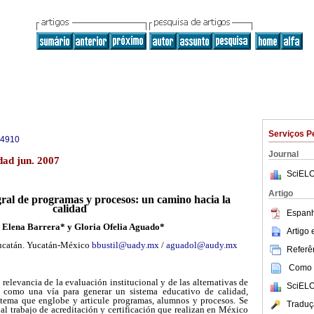
Serviços P
-4910
Journal
dad jun. 2007
SciELO
Artigo
gral de programas y procesos: un camino hacia la
calidad
Espanh
 Elena Barrera* y Gloria Ofelia Aguado*
Artigo
ucatán. Yucatán-México
bbustil@uady.mx
/
aguadol@audy.mx
Referên
Como c
 relevancia de la evaluación institucional y de las alternativas de
SciELO
ón como una vía para generar un sistema educativo de calidad,
stema que englobe y articule programas, alumnos y procesos. Se
Traduç
 al trabajo de acreditación y certificación que realizan en México