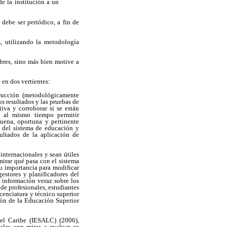
e la institución a un
debe ser periódico, a fin de
s, utilizando la metodología
mbres, sino más bien motive a
 en dos vertientes:
trucción (metodológicamente
s resultados y las pruebas de
iva y corroborar si se están
y al mismo tiempo permitir
 buena, oportuna y pertinente
o del sistema de educación y
ultados de la aplicación de
nternacionales y sean útiles
mirar qué pasa con el sistema
u importancia para modificar
estores y planificadores del
 información veraz sobre los
de profesionales, estudiantes
cenciatura y técnico superior
ión de la Educación Superior
 el Caribe (IESALC) (2006),
nales con miras a evaluar su