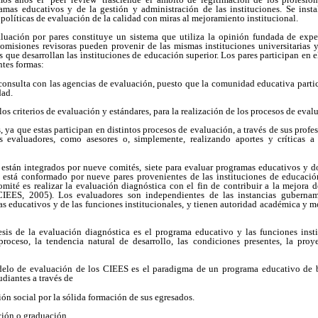
ramas educativos y de la gestión y administración de las instituciones. Se in
 políticas de evaluación de la calidad con miras al mejoramiento institucional.
aluación por pares constituye un sistema que utiliza la opinión fundada de exper
 comisiones revisoras pueden provenir de las mismas instituciones universitarias 
s que desarrollan las instituciones de educación superior. Los pares participan en e
ntes formas:
consulta con las agencias de evaluación, puesto que la comunidad educativa partic
dad.
los criterios de evaluación y estándares, para la realización de los procesos de eval
s, ya que estas participan en distintos procesos de evaluación, a través de sus prof
 evaluadores, como asesores o, simplemente, realizando aportes y críticas a
están integrados por nueve comités, siete para evaluar programas educativos y do
é está conformado por nueve pares provenientes de las instituciones de educación
mité es realizar la evaluación diagnóstica con el fin de contribuir a la mejora 
(CIEES, 2005). Los evaluadores son independientes de las instancias gubernam
as educativos y de las funciones institucionales, y tienen autoridad académica y m
tesis de la evaluación diagnóstica es el programa educativo y las funciones inst
roceso, la tendencia natural de desarrollo, las condiciones presentes, la proy
delo de evaluación de los CIEES es el paradigma de un programa educativo de b
udiantes a través de
ón social por la sólida formación de sus egresados.
ación o graduación.