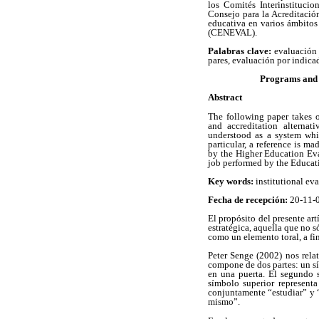
los Comités Interinstituci
Consejo para la Acreditació
educativa en varios ámbitos
(CENEVAL).
Palabras clave:
evaluación 
pares, evaluación por indica
Programs and p
Abstract
The following paper takes on
and accreditation alternat
understood as a system whic
particular, a reference is m
by the Higher Education Eva
job performed by the Educati
Key words:
institutional eva
Fecha de recepción:
20-11-
El propósito del presente ar
estratégica, aquella que no s
como un elemento toral, a fi
Peter Senge (2002) nos relat
compone de dos partes: un s
en una puerta. El segundo s
símbolo superior representa
conjuntamente “estudiar” y “
mismo”.