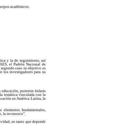
cuerpos académicos.
ica y la de seguimiento, así
OPAES, el Padrón Nacional de
 segundo caso su objetivo es
e los investigadores para su
a educación, pusieron énfasis
la temática vinculada con la
ucación en América Latina, la
 o elementos fundamentales,
o, la reconozco”.
tividad, en tanto que depende