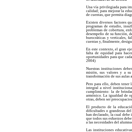
Una vía privilegiada para im
calidad; para mejorar la ed
de cuentas, que permita diag
Existen diversos factores qu
programas de estudio, insufi
problemas de cobertura, enf
desempeño de su función, d
burocráticas y verticales, f
cuentas y, finalmente, desigu
En este contexto, el gran ej
falta de equidad para hace
oportunidades para que cada 
2004)
Nuestras instituciones debe
misión, sus valores y a su
transformación de sus aulas 
Pero para ello, deben tener
integral a nivel institucio
cumplimiento: la de brindar
armónico. La igualdad de op
otras, deben ser preocupacion
El producto de la educació
dificultades o grandezas del
han declarado, la cual debe 
que todos sus esfuerzos deber
a las necesidades del alumna
Las instituciones educativ