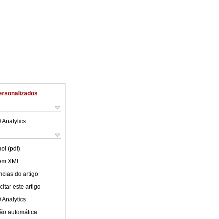
ersonalizados
 Analytics
ol (pdf)
 em XML
cias do artigo
itar este artigo
 Analytics
ão automática