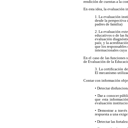
rendición de cuentas a la c
En esta idea, la evaluación i
1. La evaluación insti
desde la perspectiva 
padres de familia)
2. La evaluación exte
educativos o de las f
evaluación diagnóstica
país; y la acreditaci
que los responsables 
internacionales cuya 
En el caso de las funciones 
de Evaluación de la Educació
3. La certificación de
El mecanismo utiliza
Contar con información objet
• Detectar disfuncion
• Dar a conocer públi
que esta información
evaluación institucio
• Demostrar a travé
respuesta a una exig
• Detectar las fortale