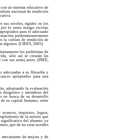
r con un sistema educativo de
ultura nacional de rendición
cativa.
e sus niveles, rigidez en los
 por lo tanto rezago escolar,
napropiados para el adecuado
istración predominantemente
en la cultura de rendición de
nar algunos. (CIEES, 2005)
ritariamente los problemas de
da; sólo así se crearán las
d con sus semej antes. (INEE,
s adecuadas a su filosofía y
 cauces apropiados para una
ión, adoptando la evaluación
us dirigentes y miembros del
os en busca de su desarrollo
 de su capital humano, entre
avances, tropiezos, logros,
cumplimiento de la misión que
 significativo del alumno, ya
sumos, que de no estar acordes
un mecanismo de mejora y de