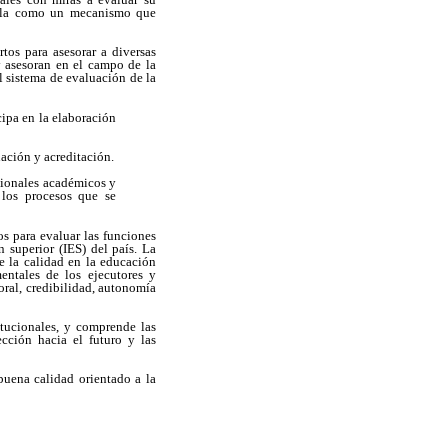
stala como un mecanismo que
tos para asesorar a diversas
y asesoran en el campo de la
l sistema de evaluación de la
ipa en la elaboración
uación y acreditación.
esionales académicos y
 los procesos que se
s para evaluar las funciones
 superior (IES) del país. La
de la calidad en la educación
entales de los ejecutores y
oral, credibilidad, autonomía
itucionales, y comprende las
ección hacia el futuro y las
uena calidad orientado a la