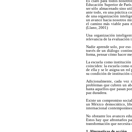
Es claro para todos nosotro
Educación Superior de París
ser sólo almacenado sino uti
ante todo, en una práctica c
de una organización intelige
un avance hacia nosotros mis
el camino más viable para m
(Llano, 2001)
Una organización inteligen
relevancia de la evaluación 
Nadie aprende solo, por eso 
través de un diálogo contin
forma, pensar cómo hacer mej
La escuela como institución 
coinciden: la escuela como o
de ella y se le asigna un ro
su condición de institución 
Adicionalmente, cada vez m
problemas que cubren un aba
hasta aquellos que pasan por
paz duradera.
Existe un compromiso social
un México democrático, libr
internacional contemporánea
No obstante los avances educ
Estos hay que afrontarlos pa
transformación que necesita e
1. Alternativas de acción