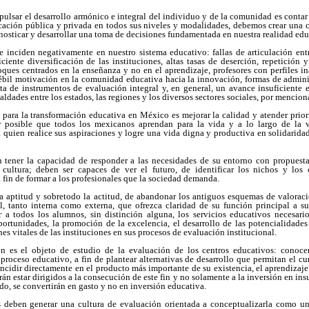
pulsar el desarrollo armónico e integral del individuo y de la comunidad es conta
ucación pública y privada en todos sus niveles y modalidades, debemos crear una c
nosticar y desarrollar una toma de decisiones fundamentada en nuestra realidad edu
e inciden negativamente en nuestro sistema educativo: fallas de articulación entr
ciente diversificación de las instituciones, altas tasas de deserción, repetición y
oques centrados en la enseñanza y no en el aprendizaje, profesores con perfiles i
ébil motivación en la comunidad educativa hacia la innovación, formas de admin
alta de instrumentos de evaluación integral y, en general, un avance insuficiente 
aldades entre los estados, las regiones y los diversos sectores sociales, por mencio
e para la transformación educativa en México es mejorar la calidad y atender prio
r posible que todos los mexicanos aprendan para la vida y a lo largo de la vi
quien realice sus aspiraciones y logre una vida digna y productiva en solidarida
n tener la capacidad de responder a las necesidades de su entorno con propuesta
 cultura; deben ser capaces de ver el futuro, de identificar los nichos y los
a fin de formar a los profesionales que la sociedad demanda.
 la aptitud y sobretodo la actitud, de abandonar los antiguos esquemas de valorac
nal, tanto interna como externa, que ofrezca claridad de su función principal a s
 a todos los alumnos, sin distinción alguna, los servicios educativos necesari
ortunidades, la promoción de la excelencia, el desarrollo de las potencialidades
es vitales de las instituciones en sus procesos de evaluación institucional.
n es el objeto de estudio de la evaluación de los centros educativos: conocer 
 proceso educativo, a fin de plantear alternativas de desarrollo que permitan el 
incidir directamente en el producto más importante de su existencia, el aprendizaje
án estar dirigidos a la consecución de este fin y no solamente a la inversión en in
do, se convertirán en gasto y no en inversión educativa.
as deben generar una cultura de evaluación orientada a conceptualizarla como 