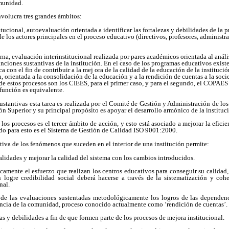
omunidad.
nvolucra tres grandes ámbitos:
tucional, autoevaluación orientada a identificar las fortalezas y debilidades de la p
de los actores principales en el proceso educativo (directivos, profesores, administr
rna, evaluación interinstitucional realizada por pares académicos orientada al análi
unciones sustantivas de la institución. En el caso de los programas educativos existe
 con el fin de contribuir a la mej ora de la calidad de la educación de la institució
ón, orientada a la consolidación de la educación y a la rendición de cuentas a la so
de estos procesos son los CIEES, para el primer caso, y para el segundo, el COPAE
función es equivalente.
sustantivas esta tarea es realizada por el Comité de Gestión y Administración de los
n Superior y su principal propósito es apoyar el desarrollo armónico de la instituc
 los procesos es el tercer ámbito de acción, y esto está asociado a mejorar la eficie
do para esto es el Sistema de Gestión de Calidad ISO 9001:2000.
iva de los fenómenos que suceden en el interior de una institución permite:
alidades y mejorar la calidad del sistema con los cambios introducidos.
camente el esfuerzo que realizan los centros educativos para conseguir su calidad,
 logre credibilidad social deberá hacerse a través de la sistematización y coh
nal.
s de las evaluaciones sustentadas metodológicamente los logros de las dependen
encia de la comunidad, proceso conocido actualmente como ‘rendición de cuentas’.
zas y debilidades a fin de que formen parte de los procesos de mejora institucional.