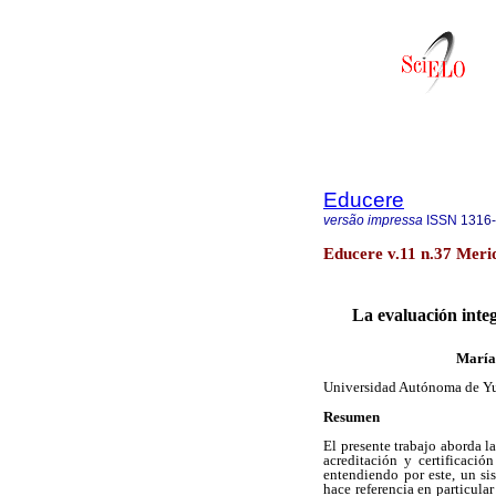
Educere
versão impressa
ISSN
1316
Educere v.11 n.37 Meri
La evaluación inte
María
Universidad Autónoma de Y
Resumen
El presente trabajo aborda la
acreditación y certificaci
entendiendo por este, un si
hace referencia en particular