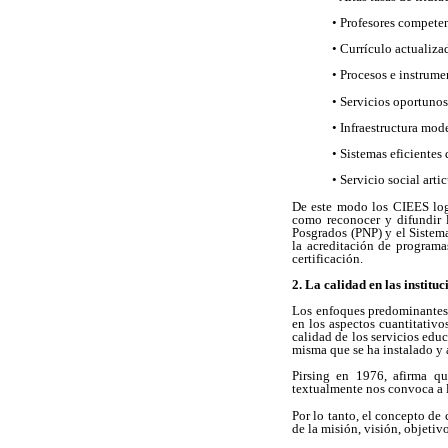
• Profesores compete
• Currículo actualiza
• Procesos e instrume
• Servicios oportunos
• Infraestructura mod
• Sistemas eficientes
• Servicio social art
De este modo los CIEES logr
como reconocer y difundir l
Posgrados (PNP) y el Sistem
la acreditación de programa
certificación.
2. La calidad en las institu
Los enfoques predominantes, 
en los aspectos cuantitativ
calidad de los servicios edu
misma que se ha instalado y 
Pirsing en 1976, afirma qu
textualmente nos convoca a la
Por lo tanto, el concepto de
de la misión, visión, objetiv