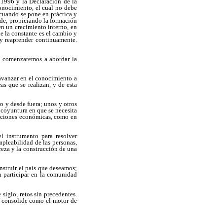
 1996 y la Declaración de la
onocimiento, el cual no debe
 cuando se pone en práctica y
nde, propiciando la formación
en un crecimiento interno, en
e la constante es el cambio y
 y reaprender continuamente.
e comenzaremos a abordar la
 avanzar en el conocimiento a
s que se realizan, y de esta
o y desde fuera; unos y otros
 coyuntura en que se necesita
rmaciones económicas, como en
l instrumento para resolver
pleabilidad de las personas,
reza y la construcción de una
struir el país que deseamos;
a participar en la comunidad
siglo, retos sin precedentes.
se consolide como el motor de