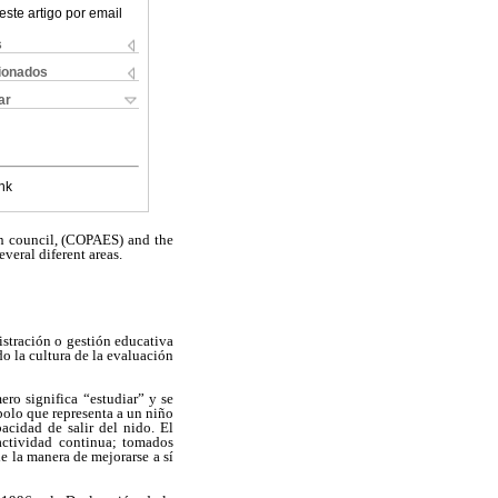
este artigo por email
s
cionados
ar
nk
on council, (COPAES) and the
veral diferent areas.
istración o gestión educativa
do la cultura de la evaluación
ero significa “estudiar” y se
olo que representa a un niño
acidad de salir del nido. El
 actividad continua; tomados
e la manera de mejorarse a sí