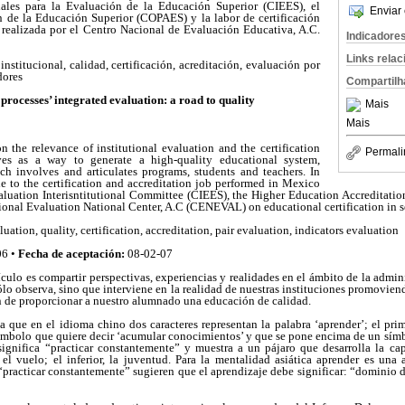
onales para la Evaluación de la Educación Superior (CIEES), el
Enviar 
n de la Educación Superior (COPAES) y la labor de certificación
 realizada por el Centro Nacional de Evaluación Educativa, A.C.
Indicadore
Links rela
institucional, calidad, certificación, acreditación, evaluación por
dores
Compartilh
rocesses’ integrated evaluation: a road to quality
Mais
Mais
 the relevance of institutional evaluation and the certification
Permali
ives as a way to generate a high-quality educational system,
h involves and articulates programs, students and teachers. In
ade to the certification and accreditation job performed in Mexico
luation Interisntitutional Committee (CIEES), the Higher Education Accreditati
onal Evaluation National Center, A.C (CENEVAL) on educational certification in se
luation, quality, certification, accreditation, pair evaluation, indicators evaluation
06 •
Fecha de aceptación:
08-02-07
tículo es compartir perspectivas, experiencias y realidades en el ámbito de la admin
ólo observa, sino que interviene en la realidad de nuestras instituciones promovien
n de proporcionar a nuestro alumnado una educación de calidad.
a que en el idioma chino dos caracteres representan la palabra ‘aprender’; el prim
ímbolo que quiere decir ‘acumular conocimientos’ y que se pone encima de un símb
ignifica “practicar constantemente” y muestra a un pájaro que desarrolla la cap
 el vuelo; el inferior, la juventud. Para la mentalidad asiática aprender es una
practicar constantemente” sugieren que el aprendizaje debe significar: “dominio d