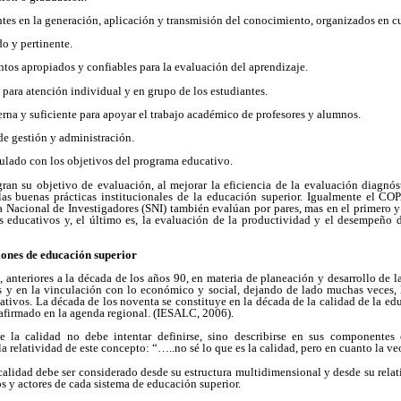
ntes en la generación, aplicación y transmisión del conocimiento, organizados en 
do y pertinente.
ntos apropiados y confiables para la evaluación del aprendizaje.
 para atención individual y en grupo de los estudiantes.
erna y suficiente para apoyar el trabajo académico de profesores y alumnos.
 de gestión y administración.
iculado con los objetivos del programa educativo.
an su objetivo de evaluación, al mejorar la eficiencia de la evaluación diagnóst
as buenas prácticas institucionales de la educación superior. Igualmente el C
a Nacional de Investigadores (SNI) también evalúan por pares, mas en el primero y
s educativos y, el último es, la evaluación de la productividad y el desempeño d
ciones de educación superior
anteriores a la década de los años 90, en materia de planeación y desarrollo de l
os y en la vinculación con lo económico y social, dejando de lado muchas veces, 
cativos. La década de los noventa se constituye en la década de la calidad de la ed
afirmado en la agenda regional. (IESALC, 2006).
e la calidad no debe intentar definirse, sino describirse en sus componentes
 relatividad de este concepto: “…..no sé lo que es la calidad, pero en cuanto la ve
 calidad debe ser considerado desde su estructura multidimensional y desde su rela
os y actores de cada sistema de educación superior.