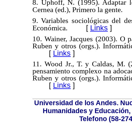
8. Uphoff, N. (1995). Adaptar 
Cernea (ed.), Primero la gente.
9. Variables sociológicas del d
[
Links
]
Económica.
10. Wainer, Jacques (2003). O 
Ruben y otros (orgs.). Informáti
[
Links
]
11. Wood Jr., T. y Caldas, M. (
pensamiento complexo na adocao
Ruben y otros (orgs.). Informáti
[
Links
]
Universidad de los Andes. Nucl
Humanidades y Educación, Ed
Telefono (58-27