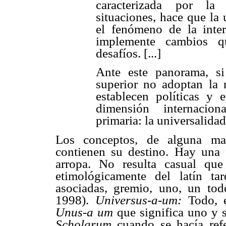
caracterizada por la
situaciones, hace que la
el fenómeno de la inter
implemente cambios q
desafíos. [...]
Ante este panorama, si
superior no adoptan la 
establecen políticas y e
dimensión internacio
primaria: la universalida
Los conceptos, de alguna man
contienen su destino. Hay una f
arropa. No resulta casual qu
etimológicamente del latín t
asociadas, gremio, uno, un tod
1998).
Universus-a-um:
Todo, 
Unus-a um
que significa uno y 
Scholarum
cuando se hacía ref