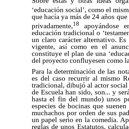
Sobre estas y otras ideas or
‘educación social’, como el mis
que hacía ya más de 24 años que 
18
privadamente,
apoyándose en 
educación tradicional o ‘testame
un claro carácter alternativo. E
vigente, así como en el anunc
constituye el plan de una ‘educa
del proyecto confluyesen como l
Para la determinación de las not
es del caso recurrir al mismo R
tradicional, dibujó al actor soci
de Escuela han sido, son... y ser
hasta el fin del mundo) unos p
especies de bocinas que suenen c
muchachos por orden de sus padr
un papel serio en la comedia. Ap
reglas de unos Estatutos, calcul