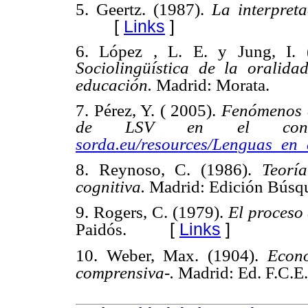
5. Geertz. (1987).
La interpret
[
Links
]
6. López , L. E. y Jung, I.
Sociolingüística de la oralida
educación.
Madrid: Morata.
7. Pérez, Y. ( 2005).
Fenómenos d
de LSV en el conte
sorda.eu/resources/Lenguas_en_
8. Reynoso, C. (1986).
Teoría
cognitiva.
Madrid: Edición Búsq
9. Rogers, C. (1979).
El proceso
[
Links
]
Paidós.
10. Weber, Max. (1904).
Econo
comprensiva-.
Madrid: Ed. F.C.E.