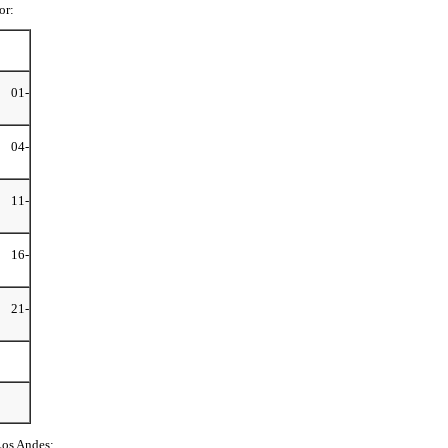
or:
s 01-
s 04-
s 11-
s 16-
s 21-
Los Andes: