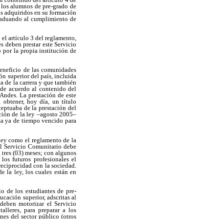
n los alumnos de pre-grado de
os adquiridos en su formación
graduando al cumplimiento de
el artículo 3 del reglamento,
s deben prestar este Servicio
 por la propia institución de
beneficio de las comunidades
ón superior del país, incluida
a de la carrera y que también
 de acuerdo al contenido del
 Andes. La prestación de este
 obtener, hoy día, un título
ceptuaba de la prestación del
ación de la ley –agosto 2005–
sta ya de tiempo vencido para
ley como el reglamento de la
el Servicio Comunitario debe
 tres (03) meses; con algunos
los futuros profesionales el
reciprocidad con la sociedad.
e la ley, los cuales están en
o de los estudiantes de pre-
ucación superior, adscritas al
deben motorizar el Servicio
lleres, para preparar a los
nes del sector público (otros