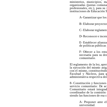
ministerios, municipios, m
organizadas (juntas comunal
profesionales, etc.), para s
instituciones de Educación Su
A- Garantizar que los
B- Elaborar proyecto
C- Elaborar reglamen
D- Reconocer e incen
E- Establecer alianza
de políticas públicas
F- Ofrecer a los est
necesaria para su des
comunitario.
El reglamento de la ley, apr
la ejecución del mismo asig
con el mismo, constituyéndo
Facultad y Núcleos, para 
administrativa respectiva den
8- Constitución y funciones 
servicio comunitario: De ac
Comunitario estará integrad
coordinador de la comisión d
siendo las funciones de esa c
A- Proponer ante el
universidad.