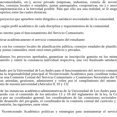
ancomunidades, etc.), sector privado (empresas, industrias, centros de invest
es, consejos locales o estadales, juntas parroquiales, cooperativas, etc.) y asoc
u implementación a la brevedad posible. Para que ello sea una realidad, se le asign
perior, entre las cuales destacan:
 proyectos que aprueben estén dirigidos a satisfacer necesidades de la comunidad.
s según perfil académico de cada disciplina y requerimientos de la comunidad.
to interno para el funcionamiento del Servicio Comunitario.
tivar académicamente el servicio comunitario del estudiante.
s con los consejos locales de planificación pública, consejos estadales de planif
 y juntas comunales, entre otros entes públicos y privados.
udiantes los proyectos aprobados, garantizar su inscripción gratuita en los mismo
arrollo y emitir la constancia individual respectiva, una vez finalizado satisfac
obado por la Universidad de Los Andes para el funcionamiento del servicio comunit
na la responsabilidad principal al Vicerrectorado Académico para coordinar todas 
se una Comisión Central del Servicio Comunitario y Comisiones Sectoriales del 
que atiendan, gestionen, administren y velen por el cumplimiento del mismo 
tro de nuestra universidad (Artículos 9, 10 y 13)
de las instancias académico-administrativas de la Universidad de Los Andes para 
uerdo con el contenido de los artículos 13 y 16 del reglamento de la ley, la C
a por un coordinador general, los coordinadores de las comisiones sectoriales
e desarrollo del pre-grado, el coordinador de la comisión central del currículo y 
omisión, las siguientes, entre otras:
 Vicerrectorado Académico políticas y estrategias para instrumentar el servic