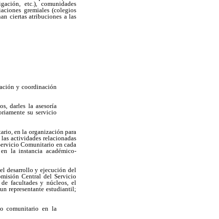
igación, etc.), comunidades
iaciones gremiales (colegios
an ciertas atribuciones a las
icación y coordinación
s, darles la asesoría
toriamente su servicio
ario, en la organización para
las actividades relacionadas
Servicio Comunitario en cada
en la instancia académico-
el desarrollo y ejecución del
omisión Central del Servicio
 de facultades y núcleos, el
un representante estudiantil;
io comunitario en la