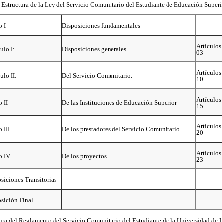
- Estructura de la Ley del Servicio Comunitario del Estudiante de Educación Superi
o I
Disposiciones fundamentales
Artículo
ulo I:
Disposiciones generales.
03
Artículo
ulo II:
Del Servicio Comunitario.
10
Artículo
o II
De las Instituciones de Educación Superior
15
Artículo
o III
De los prestadores del Servicio Comunitario
20
Artículo
o IV
De los proyectos
23
siciones Transitorias
sición Final
tura del Reglamento del Servicio Comunitario del Estudiante de la Universidad de 