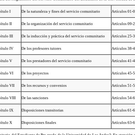
ítulo I
De la naturaleza y fines del servicio comunitario
Artículos 01-
ítulo II
De la organización del servicio comunitario
Artículos 09-
ítulo III
De la inducción y práctica del servicio comunitario
Artículos 25-
ítulo IV
De los profesores tutores
Artículos 38-
ítulo V
De los prestadores del servicio comunitario
Artículos 41-
ítulo VI
De los proyectos
Artículos 45-
ítulo VII
De los recursos y convenios
Artículos 51-
ítulo VIII
De las sanciones
Artículos 54-
ítulo IX
Disposiciones transitorias
Artículos 61-
ítulo X
Disposiciones finales
Artículos 63-
itario del Estudiante de Pre-grado de la Universidad de Los Andes?: En atención a