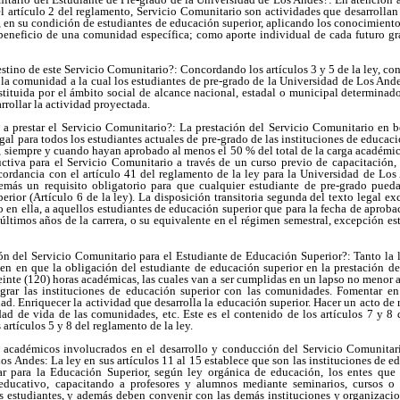
l artículo 2 del reglamento, Servicio Comunitario son actividades que desarrolla
 en su condición de estudiantes de educación superior, aplicando los conocimient
beneficio de una comunidad específica; como aporte individual de cada futuro 
tino de este Servicio Comunitario?: Concordando los artículos 3 y 5 de la ley, con 
 la comunidad a la cual los estudiantes de pre-grado de la Universidad de Los Ande
tituida por el ámbito social de alcance nacional, estadal o municipal determinado
rrollar la actividad proyectada.
 a prestar el Servicio Comunitario?: La prestación del Servicio Comunitario en 
al para todos los estudiantes actuales de pre-grado de las instituciones de educaci
 siempre y cuando hayan aprobado al menos el 50 % del total de la carga académic
ctiva para el Servicio Comunitario a través de un curso previo de capacitación,
cordancia con el artículo 41 del reglamento de la ley para la Universidad de Los
más un requisito obligatorio para que cualquier estudiante de pre-grado pueda
erior (Artículo 6 de la ley). La disposición transitoria segunda del texto legal ex
o en ella, a aquellos estudiantes de educación superior que para la fecha de aprob
últimos años de la carrera, o su equivalente en el régimen semestral, excepción e
ón del Servicio Comunitario para el Estudiante de Educación Superior?: Tanto la 
den en que la obligación del estudiante de educación superior en la prestación d
inte (120) horas académicas, las cuales van a ser cumplidas en un lapso no menor a
tegrar las instituciones de educación superior con las comunidades. Fomentar en 
 Enriquecer la actividad que desarrolla la educación superior. Hacer un acto de 
dad de vida de las comunidades, etc. Este es el contenido de los artículos 7 y 8 d
 artículos 5 y 8 del reglamento de la ley.
s académicos involucrados en el desarrollo y conducción del Servicio Comunitari
s Andes: La ley en sus artículos 11 al 15 establece que son las instituciones de ed
ar para la Educación Superior, según ley orgánica de educación, los entes que 
ducativo, capacitando a profesores y alumnos mediante seminarios, cursos o ta
s estudiantes, y además deben convenir con las demás instituciones y organizacio