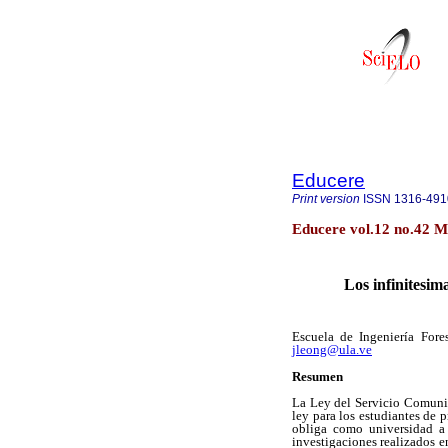
Educere
Print version
ISSN
1316-491
Educere vol.12 no.42 M
Los infinitesima
Escuela de Ingeniería Fore
jleong@ula.ve
Resumen
La Ley del Servicio Comunit
ley para los estudiantes de 
obliga como universidad a 
investigaciones realizados en