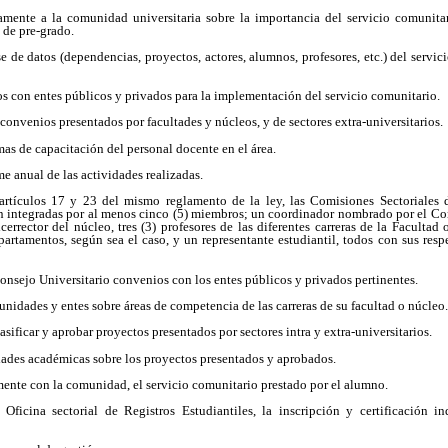
amente a la comunidad universitaria sobre la importancia del servicio comunitar
 de pre-grado.
e de datos (dependencias, proyectos, actores, alumnos, profesores, etc.) del servic
s con entes públicos y privados para la implementación del servicio comunitario.
 convenios presentados por facultades y núcleos, y de sectores extra-universitarios.
mas de capacitación del personal docente en el área.
me anual de las actividades realizadas.
artículos 17 y 23 del mismo reglamento de la ley, las Comisiones Sectoriales 
án integradas por al menos cinco (5) miembros; un coordinador nombrado por el Co
errector del núcleo, tres (3) profesores de las diferentes carreras de la Faculta
artamentos, según sea el caso, y un representante estudiantil, todos con sus resp
onsejo Universitario convenios con los entes públicos y privados pertinentes.
unidades y entes sobre áreas de competencia de las carreras de su facultad o núcleo.
lasificar y aprobar proyectos presentados por sectores intra y extra-universitarios.
dades académicas sobre los proyectos presentados y aprobados.
mente con la comunidad, el servicio comunitario prestado por el alumno.
Oficina sectorial de Registros Estudiantiles, la inscripción y certificación in