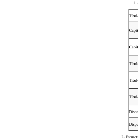
1.
Títul
Capít
Capít
Títul
Títul
Títul
Dispo
Dispo
2- Estruc