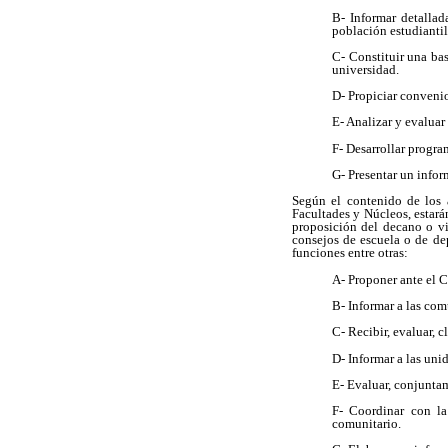
B- Informar detallad
población estudiantil
C- Constituir una bas
universidad.
D- Propiciar convenio
E- Analizar y evaluar
F- Desarrollar progra
G- Presentar un infor
Según el contenido de los 
Facultades y Núcleos, estar
proposición del decano o vic
consejos de escuela o de dep
funciones entre otras:
A- Proponer ante el C
B- Informar a las com
C- Recibir, evaluar, c
D- Informar a las uni
E- Evaluar, conjunta
F- Coordinar con la 
comunitario.