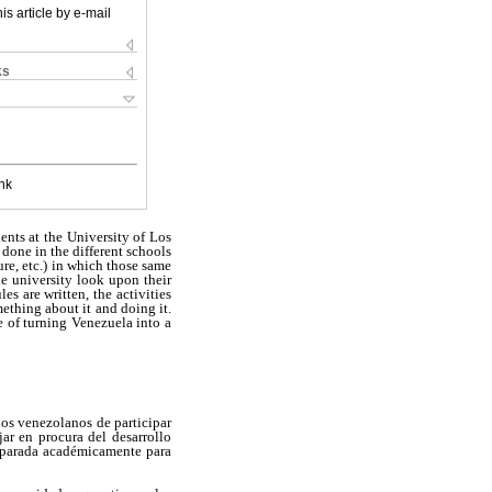
is article by e-mail
ks
nk
nts at the University of Los
 done in the different schools
ture, etc.) in which those same
he university look upon their
es are written, the activities
mething about it and doing it.
e of turning Venezuela into a
os venezolanos de participar
jar en procura del desarrollo
reparada académicamente para