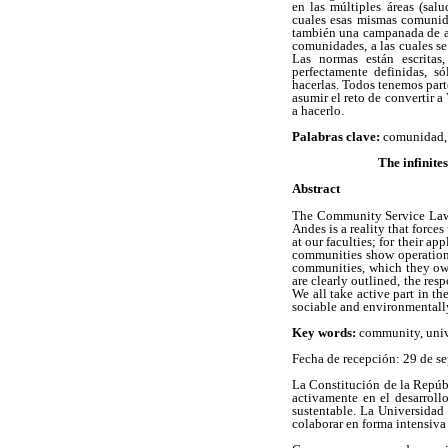
en las múltiples áreas (salu
cuales esas mismas comunida
también una campanada de ale
comunidades, a las cuales se
Las normas están escritas,
perfectamente definidas, s
hacerlas. Todos tenemos parte
asumir el reto de convertir 
a hacerlo.
Palabras clave:
comunidad, 
The infinites
Abstract
The Community Service Law f
Andes is a reality that force
at our faculties; for their ap
communities show operational
communities, which they owe t
are clearly outlined, the res
We all take active part in t
sociable and environmentally 
Key words:
community, univ
Fecha de recepción: 29 de s
La Constitución de la Repúb
activamente en el desarrollo
sustentable. La Universidad
colaborar en forma intensiva 