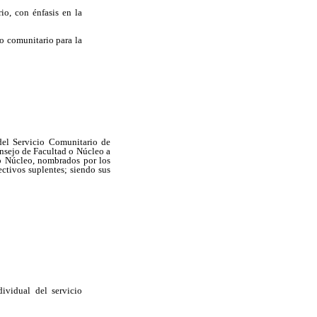
io, con énfasis en la
io comunitario para la
del Servicio Comunitario de
nsejo de Facultad o Núcleo a
d o Núcleo, nombrados por los
ectivos suplentes; siendo sus
dividual del servicio