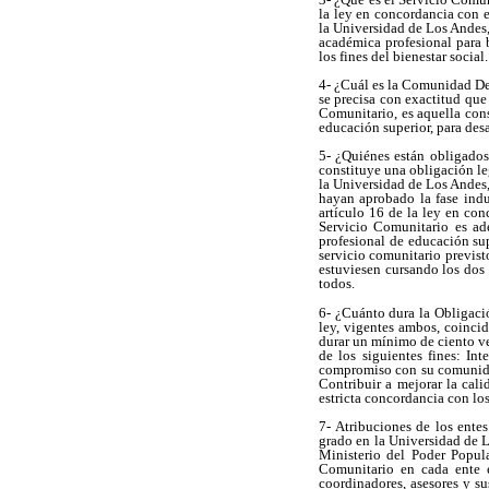
la ley en concordancia con e
la Universidad de Los Andes,
académica profesional para 
los fines del bienestar social.
4- ¿Cuál es la Comunidad Des
se precisa con exactitud que
Comunitario, es aquella cons
educación superior, para desa
5- ¿Quiénes están obligados
constituye una obligación leg
la Universidad de Los Andes,
hayan aprobado la fase indu
artículo 16 de la ley en con
Servicio Comunitario es ade
profesional de educación sup
servicio comunitario previst
estuviesen cursando los dos 
todos.
6- ¿Cuánto dura la Obligaci
ley, vigentes ambos, coinci
durar un mínimo de ciento ve
de los siguientes fines: In
compromiso con su comunidad.
Contribuir a mejorar la cali
estricta concordancia con los
7- Atribuciones de los ente
grado en la Universidad de Lo
Ministerio del Poder Popul
Comunitario en cada ente e
coordinadores, asesores y su