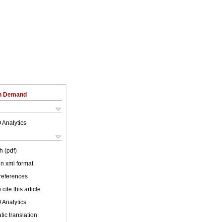
on Demand
 Analytics
h (pdf)
 in xml format
 references
cite this article
 Analytics
ic translation