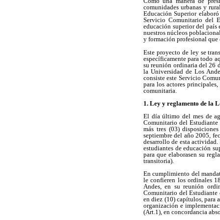
Como una manera de presio
comunidades urbanas y rural
Educación Superior elaboró
Servicio Comunitario del E
educación superior del país 
nuestros núcleos poblacional
y formación profesional que 
Este proyecto de ley se tran
específicamente para todo aq
su reunión ordinaria del 26
la Universidad de Los Ande
consiste este Servicio Comun
para los actores principales
comunitaria.
1. Ley y reglamento de la L
El día último del mes de a
Comunitario del Estudiante d
más tres (03) disposicione
septiembre del año 2005, fec
desarrollo de esta actividad
estudiantes de educación sup
para que elaborasen su regl
transitoria).
En cumplimiento del mandato 
le confieren los ordinales 
Andes, en su reunión ordi
Comunitario del Estudiante 
en diez (10) capítulos, para 
organización e implementaci
(Art.1), en concordancia abso