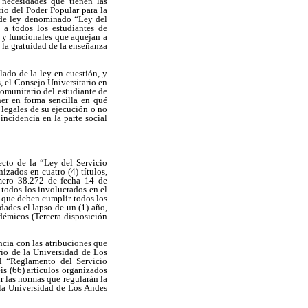
necesidades que tienen las
io del Poder Popular para la
 de ley denominado “Ley del
 a todos los estudiantes de
s y funcionales que aquejan a
 la gratuidad de la enseñanza
lado de la ley en cuestión, y
, el Consejo Universitario en
omunitario del estudiante de
er en forma sencilla en qué
 legales de su ejecución o no
incidencia en la parte social
cto de la “Ley del Servicio
izados en cuatro (4) títulos,
úmero 38.272 de fecha 14 de
 todos los involucrados en el
s que deben cumplir todos los
dades el lapso de un (1) año,
démicos (Tercera disposición
ncia con las atribuciones que
rio de la Universidad de Los
l “Reglamento del Servicio
s (66) artículos organizados
ir las normas que regularán la
 la Universidad de Los Andes