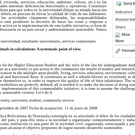
d, vivienda, servicios, educación, ambiente, cultura, etc.) en las
Send th
des muestran deficiencias funcionales y operativas. Constituye
rta para que todos en la universidad dirijan su mirada hacia sus
Indicators
 deben, en procura de elevar la calidad de vida de sus habitantes.
 las actividades claramente delineadas, las responsabilidades
Related lin
ólo está pendiente la decisión de hacer las cosas y empezar a
 activa en la implementación de esta loable iniciativa, es hora de
Share
a Venezuela en un país social y ambientalmente sustentable. Vamos
More
More
universidad, estudiante universitario, servicio comunitario
imals in calculations: A systematic point of view.
Permali
or the Higher Education Student and the rules of the law for undergraduate stude
s us as a university to put across to the community the results of studies and research
plication in the multiple areas (health, living, services, education, environment, cul
 and functional flaws. It constitutes as well a whistle-blower so everybody at t
hemselves to, in order to improve the quality of life of their inhabitants. The rul
ponsibilities are perfectly defined, all is needed is to make the decision of doing so
he implementation of this commendable initiative; it is time to assume the challeng
sustainable country. Let’s do it.
ersity, university student, community service
eptiembre de 2007 Fecha de aceptación: 11 de junio de 2008
lica Bolivariana de Venezuela contempla en su articulado el deber de los ciudadan
 del país, y para ello insta a la sociedad a organizarse comunitariamente y traba
 como institución es una parte de la sociedad civil, organizada, estructurada y p
para alcanzar el objetivo propuesto de lograr nuestro desarrollo sustentable.