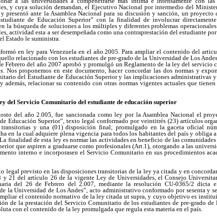
nar a las universidades a compenetrarse más intima e intensamente con las 
es, y cuya solución demandan, el Ejecutivo Nacional por intermedio del Minister
 y presentó ante la Asamblea Nacional para su discusión y sanción, un proyecto
studiante de Educación Superior” con la finalidad de involucrar directamente
en la búsqueda de soluciones a los múltiples y diferentes problemas operacionale
es, actividad esta a ser desempeñada como una contraprestación del estudiante por
el Estado le suministra.
sformó en ley para Venezuela en el año 2005. Para ampliar el contenido del articu
uello relacionado con los estudiantes de pre-grado de la Universidad de Los Andes
 de Febrero del año 2007 aprobó y promulgó un Reglamento de la ley del servicio c
s. Nos proponemos en este documento, hacer concordar las dos normas y expon
itario del Estudiante de Educación Superior y las implicaciones administrativas y
, y además, relacionar su contenido con otras normas vigentes actuales que tienen 
ey del Servicio Comunitario del estudiante de educación superior
gosto del año 2.005, fue sancionada como ley por la Asamblea Nacional el proye
e Educación Superior”, texto legal conformado por veintitrés (23) artículos organ
s transitorias y una (01) disposición final; promulgado en la gaceta oficial n
ha en la cual adquiere plena vigencia para todos los habitantes del país y obliga a
. La finalidad de esta ley es normar las actividades en beneficio de las comunidade
erior que aspiren a graduarse como profesionales (Art.1), otorgando a las universi
amento interno e incorporasen el Servicio Comunitario en sus procedimientos aca
legal previsto en las disposiciones transitorias de la ley ya citada y en concorda
18 y 21 del artículo 26 de la vigente Ley de Universidades, el Consejo Universita
naria del 26 de Febrero del 2.007, mediante la resolución CU-0365/2 dicta e
de la Universidad de Los Andes”, acto administrativo conformado por sesenta y sei
ampliar el contenido normativo de la ley citada ut supra, y cuyo objetivo es institu
ón de la prestación del Servicio Comunitario de los estudiantes de pre-grado de
luta con el contenido de la ley promulgada que regula esta materia en el país.