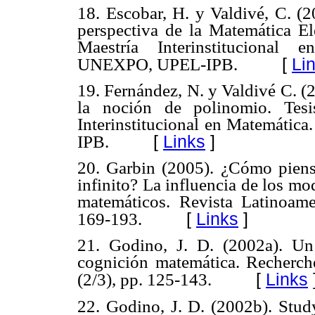
18. Escobar, H. y Valdivé, C. (2
perspectiva de la Matemática El
Maestría Interinstitucional
[
Li
UNEXPO, UPEL-IPB.
19. Fernández, N. y Valdivé C. (
la noción de polinomio. Tesi
Interinstitucional en Matemát
[
Links
]
IPB.
20. Garbin (2005). ¿Cómo piensa
infinito? La influencia de los mo
matemáticos. Revista Latinoame
[
Links
]
169-193.
21. Godino, J. D. (2002a). Un
cognición matemática. Recherch
[
Links
(2/3), pp. 125-143.
22. Godino, J. D. (2002b). Stud