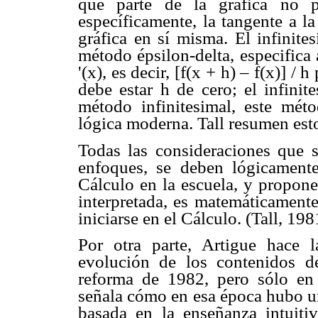
que parte de la gráfica no p
específicamente, la tangente a l
gráfica en sí misma. El infinite
método épsilon-delta, especifica 
'(x), es decir, [f(x + h) – f(x)] / 
debe estar h de cero; el infinit
método infinitesimal, este mét
lógica moderna. Tall resumen est
Todas las consideraciones que 
enfoques, se deben lógicament
Cálculo en la escuela, y propon
interpretada, es matemáticamente
iniciarse en el Cálculo. (Tall, 198
Por otra parte, Artigue hace 
evolución de los contenidos d
reforma de 1982, pero sólo en 
señala cómo en esa época hubo un
basada en la enseñanza intuitiv