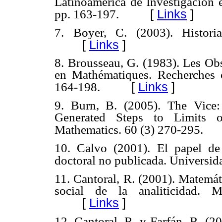
Latinoamérica de Investigación 
[
Links
]
pp. 163-197.
7. Boyer, C. (2003). Histori
[
Links
]
8. Brousseau, G. (1983). Les Obs
en Mathématiques. Recherches 
[
Links
]
164-198.
9. Burn, B. (2005). The Vice:
Generated Steps to Limits o
Mathematics. 60 (3) 270-295.
10. Calvo (2001). El papel de 
doctoral no publicada. Universid
11. Cantoral, R. (2001). Matemát
social de la analiticidad. M
[
Links
]
12. Cantoral, R. y Farfán, R. (2