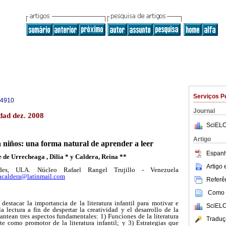
Serviços P
-4910
Journal
dad dez. 2008
SciELO
Artigo
 niños: una forma natural de aprender a leer
Espanh
 de Urrecheaga , Dilia * y Caldera, Reina **
Artigo
es, ULA. Núcleo Rafael Rangel Trujillo - Venezuela
acaldera@latinmail.com
Referên
Como c
 destacar la importancia de la literatura infantil para motivar e
SciELO
a lectura a fin de despertar la creatividad y el desarrollo de la
lantean tres aspectos fundamentales: 1) Funciones de la literatura
Traduç
te como promotor de la literatura infantil; y 3) Estrategias que