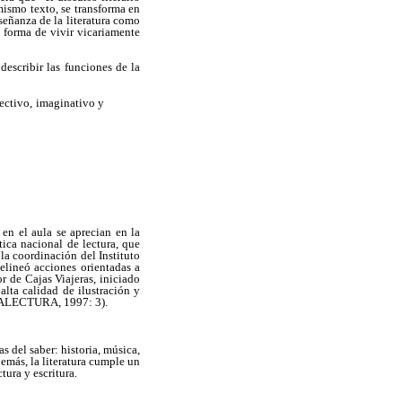
 mismo texto, se transforma en
señanza de la literatura como
a forma de vivir vicariamente
escribir las funciones de la
fectivo, imaginativo y
 en el aula se aprecian en la
ica nacional de lectura, que
 coordinación del Instituto
lineó acciones orientadas a
r de Cajas Viajeras, iniciado
alta calidad de ilustración y
UNDALECTURA, 1997: 3).
s del saber: historia, música,
demás, la literatura cumple un
ura y escritura.