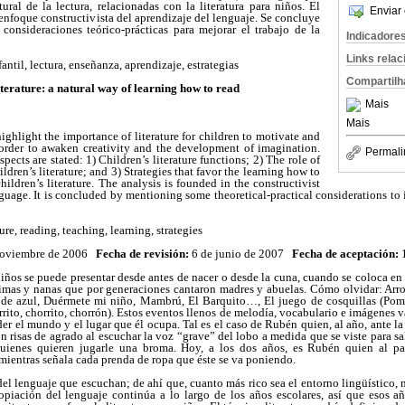
ural de la lectura, relacionadas con la literatura para niños. El
Enviar 
 enfoque constructivista del aprendizaje del lenguaje. Se concluye
onsideraciones teórico-prácticas para mejorar el trabajo de la
Indicadore
Links rela
nfantil, lectura, enseñanza, aprendizaje, estrategias
Compartilh
iterature: a natural way of learning how to read
Mais
Mais
 highlight the importance of literature for children to motivate and
order to awaken creativity and the development of imagination.
Permali
spects are stated: 1) Children’s literature functions; 2) The role of
ildren’s literature; and 3) Strategies that favor the learning how to
children’s literature. The analysis is founded in the constructivist
guage. It is concluded by mentioning some theoretical-practical considerations to 
ture, reading, teaching, learning, strategies
noviembre de 2006
Fecha de revisión:
6 de junio de 2007
Fecha de aceptación:
niños se puede presentar desde antes de nacer o desde la cuna, cuando se coloca en
rimas y nanas que por generaciones cantaron madres y abuelas. Cómo olvidar: Arroz
 de azul, Duérmete mi niño, Mambrú, El Barquito…, El juego de cosquillas (Pom
ito, chorrito, chorrón). Estos eventos llenos de melodía, vocabulario e imágenes 
der el mundo y el lugar que él ocupa. Tal es el caso de Rubén quien, al año, ante l
 risas de agrado al escuchar la voz “grave” del lobo a medida que se viste para sali
quienes quieren jugarle una broma. Hoy, a los dos años, es Rubén quien al pas
ientras señala cada prenda de ropa que éste se va poniendo.
el lenguaje que escuchan; de ahí que, cuanto más rico sea el entorno lingüístico, m
opiación del lenguaje continúa a lo largo de los años escolares, así que esos añ