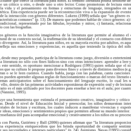
itante que ofrece la literatura para niños. El término literatura podría definirse d
 de un crítico u otro, o desde uno u otro lector. Como promotoras de lectura ente
 la vida y el pensamiento en formas y estructuras de lenguaje, integrados en 
ética. Esta experiencia puede ser la reconstrucción viva o la expansión de eventos
 de la interacción con géneros diferentes. Lukens (1999) señala que “un género es u
acterísticas comunes” (p. 13). De manera que podemos hablar de cinco géneros: a) f
 tradicional, representado por las fábulas, leyendas y mitos; c) fantasía, relacion
do con las biografías.
s géneros es la función imaginativa de la literatura que permite al alumno el 
ural de su contexto social, la reafirmación de su identidad y el contacto con difer
 divergente. Así, la literatura para niños, en su mayoría escrita por adultos, es a
refleja sus emociones y experiencias; es aquella que teniendo la óptica del niñ
, desde muy pequeño, participa de la literatura como juego, diversión o entretenim
 literatura no sólo con fines lúdicos sino con otras intenciones: aprender a leer y 
n este sentido, es oportuno mencionar a Rodríguez (1991) quien señala que el n
os que su cultura le propone para diversos fines y a través de distintos medios (e.g.
rran o se le leen cuentos. Cuando habla, juega con las palabras, canta canciones
os pueden aprender algunas reglas de funcionamiento o marcas del texto literario 
uemas anticipatorios sobre el funcionamiento del lenguaje escrito, lo cual les s
r ello, dentro de las primeras actividades espontáneas de expresión oral y de lectura 
erario es el más utilizado por los docentes para enseñar a leer en el aula; por cua
 (Vannini, 1995).
uye una herramienta que estimula el pensamiento creativo, imaginativo y crítico 
as. Desde el nivel de Educación Inicial y preescolar, los niños demuestran inter
riales de lectura y escritura, los cuales inducen a manifestar vivencias y experi
e ideas, emociones y sentimientos propios que permiten aflorar su mundo interior. P
enseñanza útil para acompañar emocional y creativamente a los niños en su proces
 con Puerta, Gutiérrez y Ball (2006) quienes afirman que “la literatura proporcio
 una experiencia enriquecedora que les brinda oportunidad de compartir sentimi
 sus necesidades e intereses particulares” (p. 24). Asimismo, Navas (1995) conside