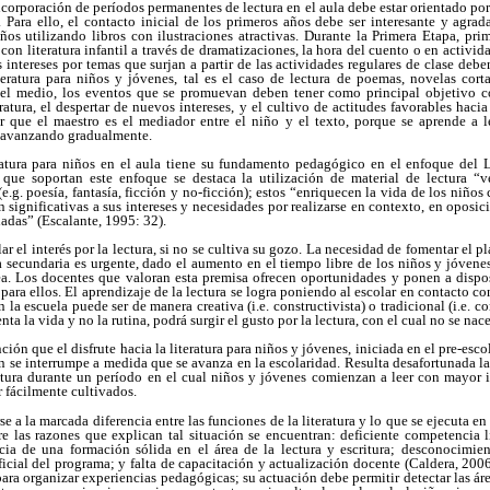
ncorporación de períodos permanentes de lectura en el aula debe estar orientado por
 Para ello, el contacto inicial de los primeros años debe ser interesante y agrad
ños utilizando libros con ilustraciones atractivas. Durante la Primera Etapa, pri
con literatura infantil a través de dramatizaciones, la hora del cuento o en activid
 intereses por temas que surjan a partir de las actividades regulares de clase de
teratura para niños y jóvenes, tal es el caso de lectura de poemas, novelas cort
vel medio, los eventos que se promuevan deben tener como principal objetivo co
atura, el despertar de nuevos intereses, y el cultivo de actitudes favorables hacia 
 que el maestro es el mediador entre el niño y el texto, porque se aprende a l
y avanzando gradualmente.
ratura para niños en el aula tiene su fundamento pedagógico en el enfoque del
 que soportan este enfoque se destaca la utilización de material de lectura “
 (e.g. poesía, fantasía, ficción y no-ficción); estos “enriquecen la vida de los niño
on significativas a sus intereses y necesidades por realizarse en contexto, en oposi
sladas” (Escalante, 1995: 32).
ar el interés por la lectura, si no se cultiva su gozo. La necesidad de fomentar el pl
 secundaria es urgente, dado el aumento en el tiempo libre de los niños y jóvenes
a. Los docentes que valoran esta premisa ofrecen oportunidades y ponen a dispo
a para ellos. El aprendizaje de la lectura se logra poniendo al escolar en contacto c
en la escuela puede ser de manera creativa (i.e. constructivista) o tradicional (i.e. c
ta la vida y no la rutina, podrá surgir el gusto por la lectura, con el cual no se nac
nción que el disfrute hacia la literatura para niños y jóvenes, iniciada en el pre-esco
n se interrumpe a medida que se avanza en la escolaridad. Resulta desafortunada l
ectura durante un período en el cual niños y jóvenes comienzan a leer con mayor
r fácilmente cultivados.
se a la marcada diferencia entre las funciones de la literatura y lo que se ejecuta en 
e las razones que explican tal situación se encuentran: deficiente competencia 
cia de una formación sólida en el área de la lectura y escritura; desconocimien
ficial del programa; y falta de capacitación y actualización docente (Caldera, 2006
para organizar experiencias pedagógicas; su actuación debe permitir detectar las áre