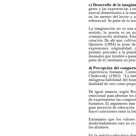
c) Desarrollo de la imagin
gente y las experiencias a tr
nuevas dimensiones a la imagi
en las mentes del lector y 
referencial. Se parte de lo r
La imaginación no es una ev
sentido, la poesía es un p
comunicación utilitaria. Est
creación. De ahí que, cultiv
Quintero (1994) se pone de m
expresiones; originalidad, 
permite proceder a la plani
inusuales que tienden a pasa
parte de él, mediante un pro
d) Percepción del compor
experiencia humana. Contra
Chukovsky (1963): “La meta
milagrosa habilidad del homb
fatalidad de otro como propia
De igual manera, según Reye
emocional para afrontar los r
de experimentar las compensac
humanos. El argumento más co
gran proyecto de educación i
hacer conexiones entre la lit
Estimamos que los valores a
desdichadamente esto no es 
los alumnos.
En la práctica educativa dia