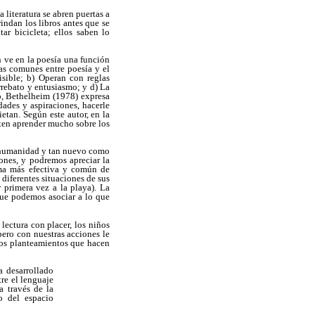
 literatura se abren puertas a
rindan los libros antes que se
tar bicicleta; ellos saben lo
n ve en la poesía una función
cas comunes entre poesía y el
isible; b) Operan con reglas
arrebato y entusiasmo; y d) La
o, Bethelheim (1978) expresa
dades y aspiraciones, hacerle
etan. Según este autor, en la
iten aprender mucho sobre los
a humanidad y tan nuevo como
ones, y podremos apreciar la
rma más efectiva y común de
diferentes situaciones de sus
r primera vez a la playa). La
 que podemos asociar a lo que
lectura con placer, los niños
pero con nuestras acciones le
los planteamientos que hacen
 desarrollado
tre el lenguaje
a través de la
o del espacio