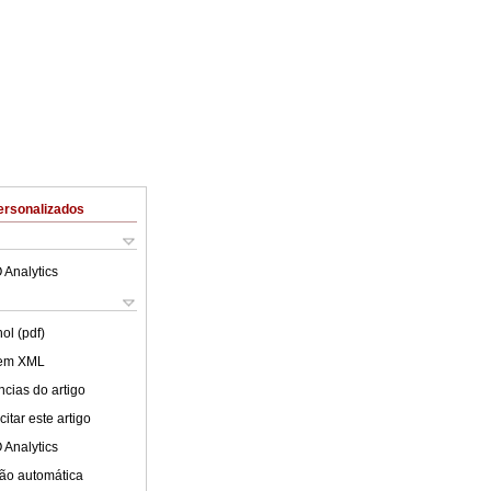
ersonalizados
 Analytics
ol (pdf)
 em XML
cias do artigo
itar este artigo
 Analytics
ão automática