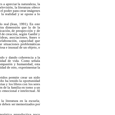
 a apreciar la naturaleza, la
levisión, la literatura ofrece
n el poder para crear imágenes
 la realidad y se opone a lo
o real (Jean, 1991). En este
otra dimensión que la de la
ficación, de prospección y de
d de creación, según Gardié y
ideas, asociaciones, frases o
; elaboración, capacidad que
ar situaciones problemáticas
osa e inusual de un objeto, o
eando y dando coherencia a la
alidad de vida. Como señala
compasión y humanidad, esta
idad de otro, experimentar la
eridos permite crear un nido
 niño ha tenido la oportunidad
ias y los libros con los seres
n de la familia en torno a un
o emocional e intelectual. Al
la literatura en la escuela;
ue deben ser memorizados por
morística, reproductiva, poco