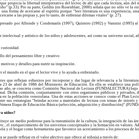
rque propicia la libertad interpretativa del lector, de ahí que cada lectura, aún del
iño” (p.33). Por su parte, Goldin (en Rosenblatt, 2000) señala que no sólo ve la en
una forma de acercarse al espíritu porque “leer literatura es una experiencia, un
rcarse a las propias y, por lo tanto, de enfrentar dilemas vitales” (p. 27).
expresado por Alliende y Condemarín (1997), Quintero (1992) y Vannini (1995) al d
e intelectual y artístico de los niños y adolescentes, así como su universo social, a
a curiosidad.
ollo del pensamiento libre y creativo
 motivos y detalles para nutrir su inspiración.
 el mundo en el que el lector vive y lo ayuda a enfrentarlo.
es que reflejan esfuerzos por incorporar y dar lugar de relevancia a la literatura
 23 de abril de 1986 del Ministerio de Educación. En ella se establece una polít
smo año, se concreta como Comisión Nacional de Lectura (FUNDALECTURA) bajo la
al. Dicha comisión, conjuntamente con otros organismos públicos y privados, de
ura en la población venezolana. Una de estas acciones se conoce como el Plan Lecto
e sus estrategias “brindar acceso a materiales de lectura con temas de interés y 
a Primera Etapa de Educación Básica (selección, adquisición y distribución)” (F
ra niños?
tituye un medio poderoso para la transmisión de la cultura, la integración de las área
 etc., el enriquecimiento de los universos conceptuales y la formación en valores. A
ela y el hogar como herramienta que favorece un acercamiento a los procesos de lect
a se puede reflejar en el valor afectivo que ofrece al niño(a) a través de: