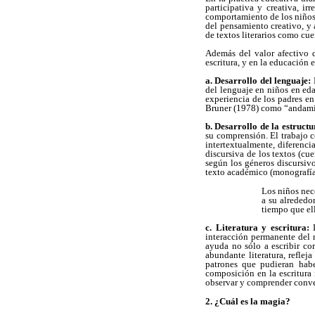
participativa y creativa, ir
comportamiento de los niños. 
del pensamiento creativo, y 
de textos literarios como cue
Además del valor afectivo de
escritura, y en la educación 
a. Desarrollo del lenguaje:
L
del lenguaje en niños en eda
experiencia de los padres e
Bruner (1978) como “andamiaj
b. Desarrollo de la estruct
su comprensión. El trabajo c
intertextualmente, diferenci
discursiva de los textos (cu
según los géneros discursivo
texto académico (monografía)
Los niños nece
a su alrededor
tiempo que ell
c. Literatura y escritura:
L
interacción permanente del n
ayuda no sólo a escribir co
abundante literatura, reflej
patrones que pudieran habe
composición en la escritura n
observar y comprender conven
2. ¿Cuál es la magia?