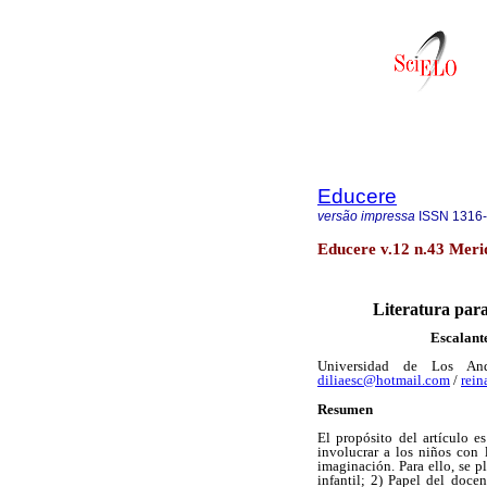
Educere
versão impressa
ISSN
1316
Educere v.12 n.43 Meri
Literatura para
Escalante
Universidad de Los And
diliaesc@hotmail.com
/
rein
Resumen
El propósito del artículo es
involucrar a los niños con l
imaginación. Para ello, se p
infantil; 2) Papel del docen