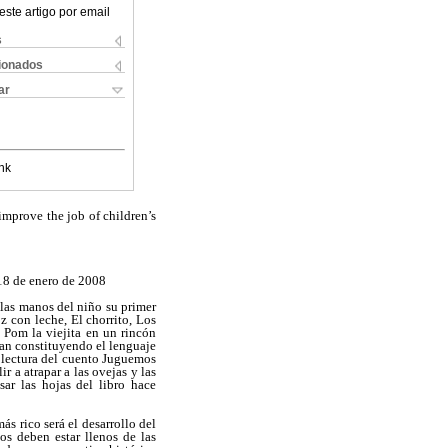
este artigo por email
s
cionados
ar
nk
improve the job of children’s
18 de enero de 2008
 las manos del niño su primer
 con leche, El chorrito, Los
 Pom la viejita en un rincón
van constituyendo el lenguaje
a lectura del cuento Juguemos
r a atrapar a las ovejas y las
ar las hojas del libro hace
ás rico será el desarrollo del
os deben estar llenos de las