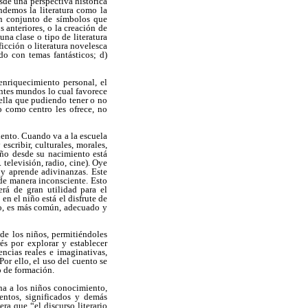
esde una perspectiva histórica
ndemos la literatura como la
un conjunto de símbolos que
 anteriores, o la creación de
na clase o tipo de literatura
icción o literatura novelesca
ado con temas fantásticos; d)
enriquecimiento personal, el
entes mundos lo cual favorece
quella que pudiendo tener o no
o como centro les ofrece, no
iento. Cuando va a la escuela
escribir, culturales, morales,
iño desde su nacimiento está
 televisión, radio, cine). Oye
 y aprende adivinanzas. Este
de manera inconsciente. Esto
erá de gran utilidad para el
en el niño está el disfrute de
nto, es más común, adecuado y
de los niños, permitiéndoles
és por explorar y establecer
encias reales e imaginativas,
or ello, el uso del cuento se
o de formación.
na a los niños conocimiento,
entos, significados y demás
ra que “el discurso literario