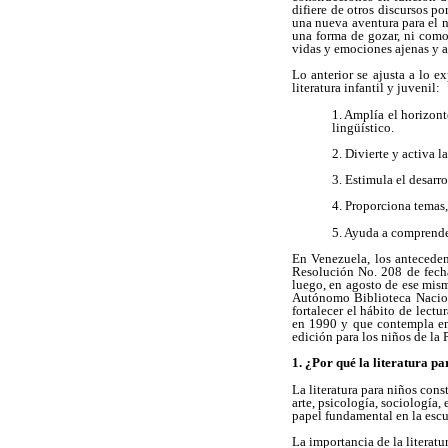
difiere de otros discursos po
una nueva aventura para el n
una forma de gozar, ni como 
vidas y emociones ajenas y ace
Lo anterior se ajusta a lo 
literatura infantil y juvenil:
1. Amplía el horizont
lingüístico.
2. Divierte y activa l
3. Estimula el desarr
4. Proporciona temas,
5. Ayuda a comprender
En Venezuela, los antecedent
Resolución No. 208 de fecha
luego, en agosto de ese mi
Autónomo Biblioteca Nacion
fortalecer el hábito de lect
en 1990 y que contempla entr
edición para los niños de l
1. ¿Por qué la literatura pa
La literatura para niños cons
arte, psicología, sociología,
papel fundamental en la escu
La importancia de la literatur