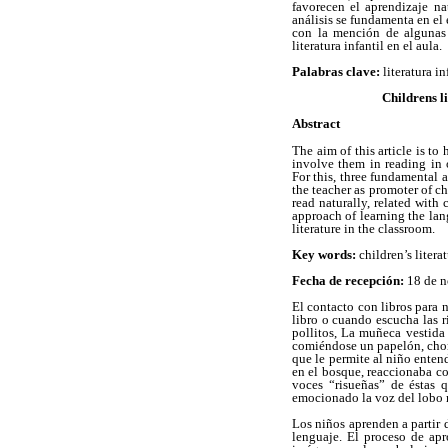
favorecen el aprendizaje nat
análisis se fundamenta en el
con la mención de algunas c
literatura infantil en el aula.
Palabras clave:
literatura i
Childrens l
Abstract
The aim of this article is to
involve them in reading in 
For this, three fundamental a
the teacher as promoter of ch
read naturally, related with 
approach of learning the lan
literature in the classroom.
Key words:
children’s litera
Fecha de recepción:
18 de 
El contacto con libros para 
libro o cuando escucha las 
pollitos, La muñeca vestida
comiéndose un papelón, chorr
que le permite al niño enten
en el bosque, reaccionaba con
voces “risueñas” de éstas 
emocionado la voz del lobo m
Los niños aprenden a partir d
lenguaje. El proceso de apr