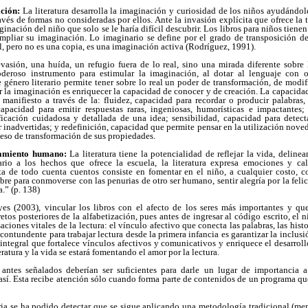
ación:
La literatura desarrolla la imaginación y curiosidad de los niños ayudándoles
avés de formas no consideradas por ellos. Ante la invasión explícita que ofrece la te
nación del niño que solo se le haría difícil descubrir. Los libros para niños tiene
ampliar su imaginación. Lo imaginario se define por el grado de transposición de
eal, pero no es una copia, es una imaginación activa (Rodríguez, 1991).
asión, una huída, un refugio fuera de lo real, sino una mirada diferente sobre l
oderoso instrumento para estimular la imaginación, al dotar al lenguaje con 
e género literario permite tener sobre lo real un poder de transformación, de modi
ar la imaginación es enriquecer la capacidad de conocer y de creación. La capacida
anifiesto a través de la: fluidez, capacidad para recordar o producir palabras, 
capacidad para emitir respuestas raras, ingeniosas, humorísticas e impactantes
ficación cuidadosa y detallada de una idea; sensibilidad, capacidad para detect
r inadvertidas; y redefinición, capacidad que permite pensar en la utilización noved
ceso de transformación de sus propiedades.
tamiento humano:
La literatura tiene la potencialidad de reflejar la vida, delin
rio a los hechos que ofrece la escuela, la literatura expresa emociones y c
 de todo cuenta cuentos consiste en fomentar en el niño, a cualquier costo, 
re para conmoverse con las penurias de otro ser humano, sentir alegría por la felic
.” (p. 138)
s (2003), vincular los libros con el afecto de los seres más importantes y qu
etos posteriores de la alfabetización, pues antes de ingresar al código escrito, el
iones vitales de la lectura: el vínculo afectivo que conecta las palabras, las histor
ntundente para trabajar lectura desde la primera infancia es garantizar la inclusió
ntegral que fortalece vínculos afectivos y comunicativos y enriquece el desarroll
eratura y la vida se estará fomentando el amor por la lectura.
ntes señalados deberían ser suficientes para darle un lugar de importancia a 
así. Esta recibe atención sólo cuando forma parte de contenidos de un programa q
ria se ha podido detectar que se sigue aplicando una metodología tradicional (me