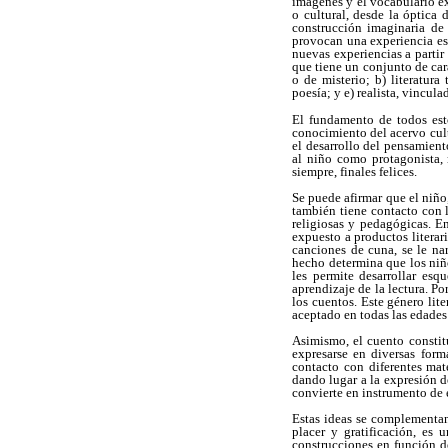
imágenes y el vocabulario exc
o cultural, desde la óptica
construcción imaginaria de
provocan una experiencia est
nuevas experiencias a partir
que tiene un conjunto de car
o de misterio; b) literatura
poesía; y e) realista, vincula
El fundamento de todos esto
conocimiento del acervo cult
el desarrollo del pensamiento
al niño como protagonista, 
siempre, finales felices.
Se puede afirmar que el niño
también tiene contacto con la
religiosas y pedagógicas. E
expuesto a productos literari
canciones de cuna, se le na
hecho determina que los niñ
les permite desarrollar esq
aprendizaje de la lectura. Po
los cuentos. Este género lit
aceptado en todas las edades
Asimismo, el cuento constit
expresarse en diversas form
contacto con diferentes mate
dando lugar a la expresión d
convierte en instrumento de 
Estas ideas se complementan
placer y gratificación, es
construcciones en función de