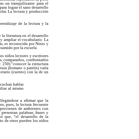
omo un tranquilizante para el
para lograr el sano desarrollo
olar. La lectura y producción
prendizaje de la lectura y la
a literatura en el desarrollo
 y ampliar el vocabulario. La
s, es reconocida por Ninio y
asumido por la escuela.
os niños lectores y escritores
s, compararlos, confrontarlos
: 250) “conocer la estructura
tura (formato o patrón) varía
terario (cuento) con la de un
escuchan hablar
miliar al mismo
 llegándose a afirmar que la
s, pues, la lectura frecuente
e provienen de ambientes con
 presentan palabras, frases y
í que, “el desarrollo de la
rito de otros pueden los niños