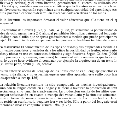
reflexiva y acrítica), y el texto literario, generalmente el cuento, es utilizado c
De ahí que, consideramos necesario enfatizar que la literatura es un recurso clave 
así favorecer su expresión espontánea ante cualquier actividad del aprendizaje esc
ntos, poemas o canciones desarrollan las capacidades creativas de los niños.
 la literatura, es importante destacar el valor educativo que ella tiene en el a
en general:
os estudios de Cazden (1972) y Teale, W. (1988) ya señalaban la potencialidad de l
des de ocho meses hasta 2 ½ años, al permitirles identificar patrones del lenguaje
n diálogo con el niño que se ajusta gradualmente a medida que puede participar má
e”. El beneficio de estas experiencias tempranas con los libros también debe ser 
ura discursiva:
El conocimiento de los tipos de textos y sus propiedades facilita a l
on textos completos y variados da a los niños la posibilidad de leerlos, observarlo
arlos y ubicar su uso en contextos definidos y significativos. Según Caldera (2006
ento, poema, carta, ensayos, canciones) le permite al niño comprender que la estruc
s, lo que se hace evidente al comparar por ejemplo la arquitectura de un texto li
”. Por su parte, Smith (1979) señala:
sitan enterarse acerca del lenguaje de los libros; este no es el lenguaje que ellos 
 en su vida diaria, y no es realista esperar que ellos aprendan este estilo poco fa
os aprenden a leer. (p. 136)
a relación literatura-escritura ha sido comprobada en muchas investigaciones,
iño con la lengua escrita en el hogar y la escuela favorece la producción de texto
rrectamente, sino también creativamente. La producción escrita de los niños qu
a mayor sofisticación en cuanto a manejo del vocabulario y la sintaxis; asimismo,
r sido tomas de manera consciente o inconsciente de los libros leídos. De ah
o reside en escribir solo, requiere leer y ser leído. Sólo a partir del lenguaje esc
ciones e ideas en conjunto” (Smith, 1982; p. 75).