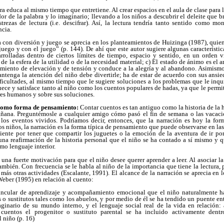
ra educa al mismo tiempo que entretiene. Al crear espacios en el aula de clase para la
dor de la palabra y lo imaginario; llevando a los niños a descubrir el deleite que b
trezas de lectura (i.e. descifrar). Así, la lectura tendría tanto sentido como mon
ncia.
ra con diversión y juego se aprecia en los planteamientos de Huizinga (1987), quie
juego y con el juego” (p. 144). De ahí que este autor sugiere algunas característi
rrolladas dentro de ciertos límites de tiempo, espacio y sentido, en un orden v
de la esfera de la utilidad o de la necesidad material; c) El estado de ánimo es el 
miento de elevación y de tensión y conduce a la alegría y al abandono. Asimism
ntenga la atención del niño debe divertirle; ha de estar de acuerdo con sus ansie
icultades, al mismo tiempo que le sugiere soluciones a los problemas que le inqui
iquece y satisface tanto al niño como los cuentos populares de hadas, ya que le perm
res humanos y sobre sus soluciones.
 como forma de pensamiento:
Contar cuentos es tan antiguo como la historia de l
ñana. Preguntémosle a cualquier amigo cómo pasó el fin de semana o las vacaci
 los eventos vividos. Podríamos decir, entonces, que la narración es hoy la fo
s niños, la narración es la forma típica de pensamiento que puede observarse en las 
siente por tener que compartir los juguetes o la emoción de la aventura de ir po
 una reafirmación de la historia personal que el niño se ha contado a sí mismo y
o lenguaje interior.
una fuerte motivación para que el niño desee querer aprender a leer. Al asociar la 
ambién. Con frecuencia se le habla al niño de la importancia que tiene la lectura, 
ás otras actividades (Escalante, 1991). El alcance de la narración se aprecia en 
Weber (1995) en relación al cuento:
ncular de aprendizaje y acompañamiento emocional que el niño naturalmente ha
 o sustitutos tales como los abuelos, y por medio de él se ha tendido un puente en
ginario de su mundo interno, y el lenguaje social real de la vida en relación: 
 cuentos el progenitor o sustituto parental se ha incluido activamente dentr
 niño (p. 16)