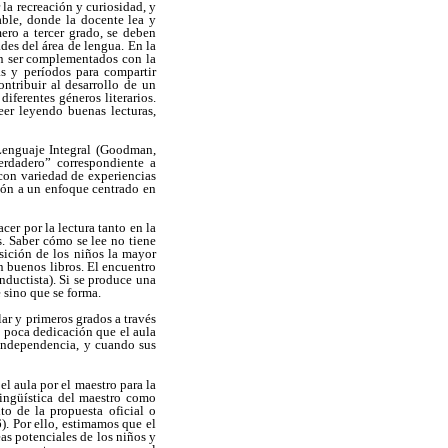
 la recreación y curiosidad, y
able, donde la docente lea y
mero a tercer grado, se deben
ades del área de lengua. En la
ben ser complementados con la
as y períodos para compartir
ntribuir al desarrollo de un
diferentes géneros literarios.
eer leyendo buenas lecturas,
 Lenguaje Integral (Goodman,
verdadero” correspondiente a
s con variedad de experiencias
ción a un enfoque centrado en
acer por la lectura tanto en la
. Saber cómo se lee no tiene
sición de los niños la mayor
on buenos libros. El encuentro
onductista). Si se produce una
e sino que se forma.
lar y primeros grados a través
a poca dedicación que el aula
 independencia, y cuando sus
el aula por el maestro para la
lingüística del maestro como
to de la propuesta oficial o
). Por ello, estimamos que el
as potenciales de los niños y