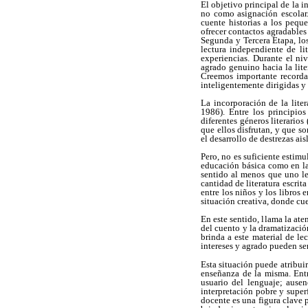
El objetivo principal de la i
no como asignación escolar.
cuente historias a los peque
ofrecer contactos agradables 
Segunda y Tercera Etapa, los
lectura independiente de li
experiencias. Durante el ni
agrado genuino hacia la liter
Creemos importante recordar
inteligentemente dirigidas 
La incorporación de la lite
1986). Entre los principios
diferentes géneros literarios
que ellos disfrutan, y que s
el desarrollo de destrezas ai
Pero, no es suficiente estimul
educación básica como en la
sentido al menos que uno le
cantidad de literatura escrit
entre los niños y los libros 
situación creativa, donde cuen
En este sentido, llama la ate
del cuento y la dramatizació
brinda a este material de l
intereses y agrado pueden se
Esta situación puede atribuir
enseñanza de la misma. Entr
usuario del lenguaje; ausen
interpretación pobre y super
docente es una figura clave 