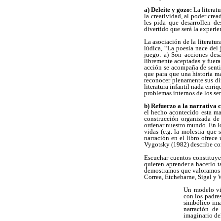
a) Deleite y gozo:
La literatu
la creatividad, al poder crea
les pida que desarrollen des
divertido que será la experie
La asociación de la literatu
lúdica, “La poesía nace del 
juego: a) Son acciones desa
libremente aceptadas y fuera 
acción se acompaña de senti
que para que una historia ma
reconocer plenamente sus dif
literatura infantil nada enr
problemas internos de los se
b) Refuerzo a la narrativa
el hecho acontecido esta ma
construcción organizada de
ordenar nuestro mundo. En lo
vidas (e.g. la molestia que 
narración en el libro ofrece
Vygotsky (1982) describe com
Escuchar cuentos constituye 
quieren aprender a hacerlo t
demostramos que valoramos m
Correa, Etchebarne, Sigal y 
Un modelo vi
con los padres
simbólico-ima
narración de
imaginario del