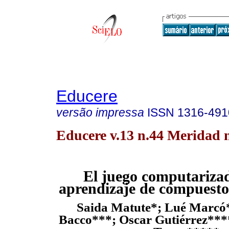
Educere
versão impressa
ISSN
1316-491
Educere v.13 n.44 Meridad 
El juego computarizad
aprendizaje de compuesto
Saida Matute*; Lué Marcó
Bacco***;
Oscar Gutiérrez***