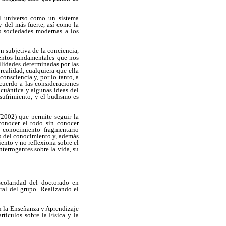
el universo como un sistema
 del más fuerte, así como la
as sociedades modernas a los
n subjetiva de la conciencia,
mentos fundamentales que nos
ilidades determinadas por las
realidad, cualquiera que ella
onsciencia y, por lo tanto, a
cuerdo a las consideraciones
 cuántica y algunas ideas del
sufrimiento, y el budismo es
(2002) que permite seguir la
conocer el todo sin conocer
el conocimiento fragmentario
os del conocimiento y, además
ento y no reflexiona sobre el
terrogantes sobre la vida, su
scolaridad del doctorado en
ral del grupo. Realizando el
 la Enseñanza y Aprendizaje
tículos sobre la Física y la