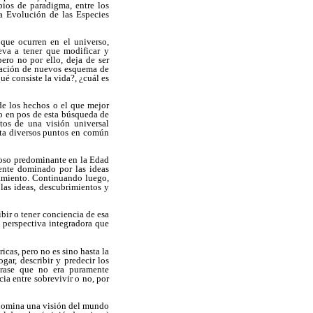
ios de paradigma, entre los
la Evolución de las Especies
 que ocurren en el universo,
eva a tener que modificar y
ero no por ello, deja de ser
rmación de nuevos esquema de
ué consiste la vida?, ¿cuál es
de los hechos o el que mejor
o en pos de esta búsqueda de
tos de una visión universal
enta diversos puntos en común
ioso predominante en la Edad
ente dominado por las ideas
samiento. Continuando luego,
las ideas, descubrimientos y
bir o tener conciencia de esa
 perspectiva integradora que
cas, pero no es sino hasta la
ar, describir y predecir los
erase que no era puramente
ia entre sobrevivir o no, por
redomina una visión del mundo