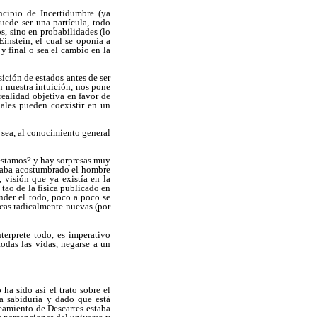
ncipio de Incertidumbre (ya
uede ser una partícula, todo
s, sino en probabilidades (lo
Einstein, el cual se oponía a
 y final o sea el cambio en la
sición de estados antes de ser
n nuestra intuición, nos pone
realidad objetiva en favor de
uales pueden coexistir en un
o sea, al conocimiento general
 estamos? y hay sorpresas muy
estaba acostumbrado el hombre
 visión que ya existía en la
 tao de la física publicado en
nder el todo, poco a poco se
cas radicalmente nuevas (por
terprete todo, es imperativo
das las vidas, negarse a un
ha sido así el trato sobre el
a sabiduría y dado que está
teamiento de Descartes estaba