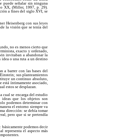
 se puede señalar sin ninguna
o XX, (Miller, 1997, p. 29).
ción a fines del siglo XVI, se
rner Heisenberg con sus leyes
de la visión que se tenía del
mundo, no es menos cierto que
erminista, exacto y ordenado,
win invitaban a abandonar la
 idea o una ruta a un destino
n a barrer con las bases del
 Einstein; sus planteamientos
stituye un continuo absoluto,
ue está íntimamente asociado,
cual estos se desplazan.
a cual se encarga del estudio
 ideas que los objetos son
 solo podemos determinar con
 manera el entorno siempre va
sma dirección: se debía tomar
ral, pero que si se pretendía
ma: básicamente podemos decir
cual representa el aspecto más
componentes.