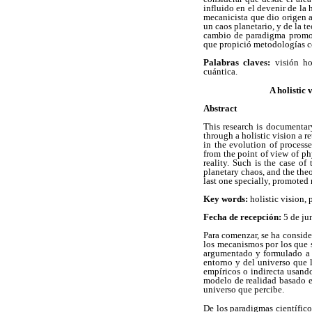
influido en el devenir de la 
mecanicista que dio origen 
un caos planetario, y de la te
cambio de paradigma promov
que propició metodologías c
Palabras claves:
visión hol
cuántica.
A holistic 
Abstract
This research is documentary
through a holistic vision a r
in the evolution of processe
from the point of view of ph
reality. Such is the case o
planetary chaos, and the the
last one specially, promote
Key words:
holistic vision,
Fecha de recepción:
5 de ju
Para comenzar, se ha conside
los mecanismos por los que 
argumentado y formulado a p
entorno y del universo que l
empíricos o indirecta usand
modelo de realidad basado en
universo que percibe.
De los paradigmas científico