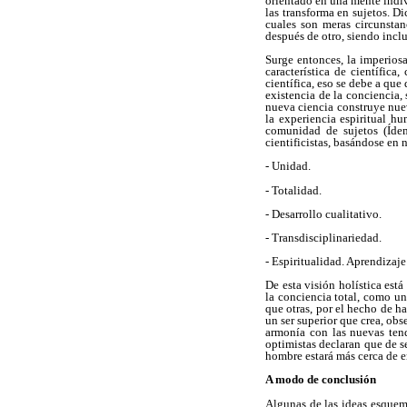
orientado en una mente indiv
las transforma en sujetos. D
cuales son meras circunstan
después de otro, siendo incl
Surge entonces, la imperios
característica de científic
científica, eso se debe a que
existencia de la conciencia, 
nueva ciencia construye nuev
la experiencia espiritual 
comunidad de sujetos (Ídem
cientificistas, basándose en
- Unidad.
- Totalidad.
- Desarrollo cualitativo.
- Transdisciplinariedad.
- Espiritualidad. Aprendizaje
De esta visión holística está
la conciencia total, como un
que otras, por el hecho de h
un ser superior que crea, obs
armonía con las nuevas tend
optimistas declaran que de s
hombre estará más cerca de e
A modo de conclusión
Algunas de las ideas esquem