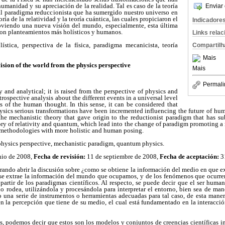
humanidad y su apreciación de la realidad. Tal es caso de la teoría
Enviar 
al paradigma reduccionista que ha sumergido nuestro universo en
oría de la relatividad y la teoría cuántica, las cuales propiciaron el
Indicadore
iendo una nueva visión del mundo, especialmente, esta última
on planteamientos más holísticos y humanos.
Links rela
ística, perspectiva de la física, paradigma mecanicista, teoría
Compartilh
Mais
vision of the world from the physics perspective
Mais
Permali
 and analytical; it is raised from the perspective of physics and
etrospective analysis about the different events in a universal level
s of the human thought. In this sense, it can be considered that
ysics serious transformations have been incremented influencing the future of hum
f the mechanistic theory that gave origin to the reductionist paradigm that has s
ory of relativity and quantum, which lead into the change of paradigm promoting a 
d methodologies with more holistic and human posing.
 physics perspective, mechanistic paradigm, quantum physics.
nio de 2008,
Fecha de revisión:
11 de septiembre de 2008,
Fecha de aceptación:
31
rando abrir la discusión sobre ¿como se obtiene la información del medio en que ex
se extrae la información del mundo que ocupamos, y de los fenómenos que ocurren e
artir de los paradigmas científicos. Al respecto, se puede decir que el ser huma
o rodea, utilizándola y procesándola para interpretar el entorno, bien sea de man
o una serie de instrumentos o herramientas adecuadas para tal caso, de esta maner
 la percepción que tiene de su medio, el cual está fundamentado en la interacció
s, podemos decir que estos son los modelos y conjuntos de creencias científicas i