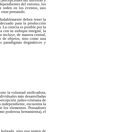
s percepciones del universo y
dependientes del entorno, los
de orden en los eventos, uno
 estar pensando.
ndudablemente deben tener la
 adecuado para la producción
. La ciencia es posible por la
ta con su enfoque integral, la
o incluye, de manera central,
o de objetos, sino como una
los paradigmas dogmáticos y
epone la voluntad unificadora,
ividuales más desarrolladas
percepción judeo-cristiana de
es independiente, encuentra la
de los elementos. Pensadores
omo poderosa herramienta), el
 holgada, sino que parten de