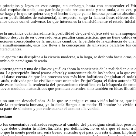
 principios y leyes en este campo, sin embargo, basta con comprender el Pri
idad corpúsculo-onda, una partícula puede ser una onda y una onda, a su vez, p
e haga y lo que se quiera ver, y el hecho de que ya no interesa pensar en absoluto
ta en posibilidades de existencia); al respecto, surge la famosa frase, célebre, de 
 a los dados con el universo. Lo que interesa es la transición entre el estado inicial
que la mecánica cuántica admite la posibilidad de que el objeto esté en una superpo
inido después de ser observado, esta peculiar característica, que no tiene cabida e
oluciones conceptuales de la mecánica cuántica: la pérdida de la existencia de una 
en simultáneamente, esto nos lleva a la concepción de universos paralelos los c
nteractuantes.
ue aporta esta disciplina a la ciencia moderna, a la larga, se desborda hacia otras, 
cambio de paradigma deseado.
 interrogantes y una de ellas es: ¿cuál es ahora la conciencia de la realidad en que
sta. La percepción lineal (causa efecto) y autocontenida de los hechos, a la que 
a al darse cuenta de que los procesos son más bien holísticos (engloban el todo),
ás, cultivada por las civilizaciones orientales. Fritjof Capra, el físico autor de El
 de estos hechos: la tendencia del pensamiento científico, en la búsqueda de ente
nuevos modelos matemáticos que permitan entender, sino también en ideas filosófi
s no son tan descabelladas. Si lo que se persigue es una visión holística, que in
 de la experiencia humana, ya lo decía Borges a su modo: El hombre ha vivido to
na parte de sí mismo y por ende coartar el camino a la verdad.
tesiano
 los comentarios realizados respecto al cambio del paradigma científico, pero no 
que debe orientar la Filosofía. Esta, por definición, no es otra que el amor a l
lo que la mente pueda ser, sería bueno entender qué pasa con esta última. El plan