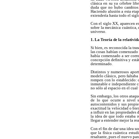
clásica en su ya célebre li
duda que no hubo cambios ra
Haciendo alusión a esta etapa
extendería hasta todo el sigl
Con el siglo XX, aparecen en
sobre la mecánica cuántica, 
universo.
1. La Teoría de la relativi
Si bien, es reconocida la tr
las cosas habían comenzado a
había comenzado a ser corro
concepción definitiva y está
determinado.
Distintos y numerosos aport
modelo clásico, pero faltaba
rompen con lo establecido: c
inmutable e independiente co
no sólo al espacio en el cual 
Sin embargo, los otros ataqu
de lo que ocurre a nivel 
autocontenidos y sus propie
exactitud la velocidad o bie
a influir en las propiedades
la idea de que todo estaba r
llegar a entender mejor la r
Con el fin de dar una idea s
que la física cuántica estudi
resaltante, pues el nuevo pa