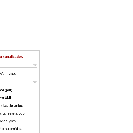
ersonalizados
 Analytics
ol (pdf)
 em XML
cias do artigo
itar este artigo
 Analytics
ão automática