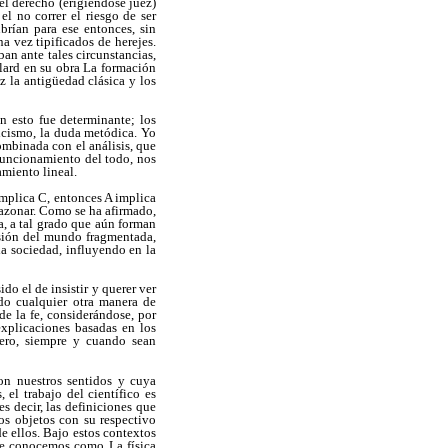
l derecho (erigiéndose juez)
el no correr el riesgo de ser
rían para ese entonces, sin
vez tipificados de herejes.
ban ante tales circunstancias,
elard en su obra La formación
z la antigüedad clásica y los
n esto fue determinante; los
icismo, la duda metódica. Yo
ombinada con el análisis, que
 funcionamiento del todo, nos
amiento lineal.
implica C, entonces A implica
razonar. Como se ha afirmado,
, a tal grado que aún forman
visión del mundo fragmentada,
 la sociedad, influyendo en la
do el de insistir y querer ver
do cualquier otra manera de
de la fe, considerándose, por
explicaciones basadas en los
pero, siempre y cuando sean
con nuestros sentidos y cuya
 el trabajo del científico es
s decir, las definiciones que
os objetos con su respectivo
e ellos. Bajo estos contextos
te conocemos como La física