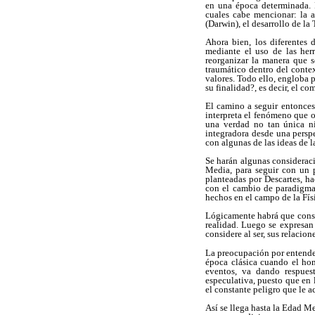
en una época determinada. 
cuales cabe mencionar: la a
(Darwin), el desarrollo de la 
Ahora bien, los diferentes 
mediante el uso de las her
reorganizar la manera que s
traumático dentro del conte
valores. Todo ello, engloba p
su finalidad?, es decir, el c
El camino a seguir entonces
interpreta el fenómeno que 
una verdad no tan única ni
integradora desde una perspe
con algunas de las ideas de 
Se harán algunas considerac
Media, para seguir con un 
planteadas por Descartes, h
con el cambio de paradigma 
hechos en el campo de la Fí
Lógicamente habrá que consid
realidad. Luego se expresan
considere al ser, sus relacio
La preocupación por entender
época clásica cuando el hom
eventos, va dando respues
especulativa, puesto que en 
el constante peligro que le a
Así se llega hasta la Edad M