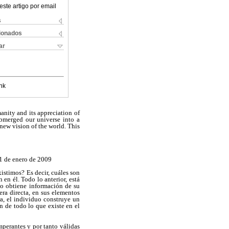
este artigo por email
s
cionados
ar
nk
anity and its appreciation of
ubmerged our universe into a
new vision of the world. This
 de enero de 2009
istimos? Es decir, cuáles son
n él. Todo lo anterior, está
no obtiene información de su
era directa, en sus elementos
a, el individuo construye un
n de todo lo que existe en el
mperantes y por tanto válidas