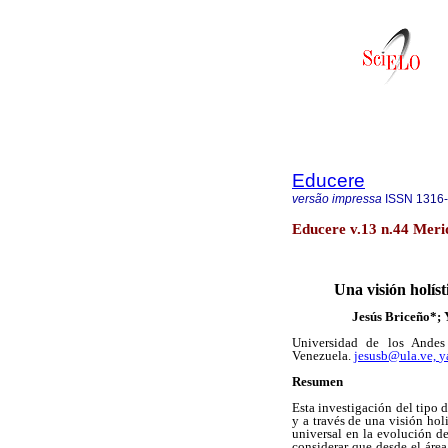
Educere
versão impressa
ISSN
1316
Educere v.13 n.44 Meri
Una visión holíst
Jesús Briceño*;
Universidad de los Andes 
Venezuela.
jesusb@ula.ve,
y
Resumen
Esta investigación del tipo d
y a través de una visión holi
universal en la evolución d
considerar que desde el área