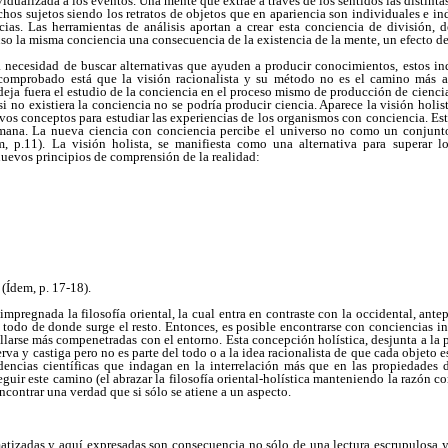
idualizada a los eventos. Una mente que extrae a través de los sentidos las distinta
ichos sujetos siendo los retratos de objetos que en apariencia son individuales e in
cias. Las herramientas de análisis aportan a crear esta conciencia de división, 
uso la misma conciencia una consecuencia de la existencia de la mente, un efecto de
a necesidad de buscar alternativas que ayuden a producir conocimientos, estos i
a, comprobado está que la visión racionalista y su método no es el camino más
 deja fuera el estudio de la conciencia en el proceso mismo de producción de ciencia
si no existiera la conciencia no se podría producir ciencia. Aparece la visión holis
os conceptos para estudiar las experiencias de los organismos con conciencia. Est
humana. La nueva ciencia con conciencia percibe el universo no como un conjunt
, p.11). La visión holista, se manifiesta como una alternativa para superar 
 nuevos principios de comprensión de la realidad:
 (Ídem, p. 17-18).
 impregnada la filosofía oriental, la cual entra en contraste con la occidental, ant
 todo de donde surge el resto. Entonces, es posible encontrarse con conciencias ind
allarse más compenetradas con el entorno. Esta concepción holística, desjunta a la 
erva y castiga pero no es parte del todo o a la idea racionalista de que cada objeto 
encias científicas que indagan en la interrelación más que en las propiedades 
eguir este camino (el abrazar la filosofía oriental-holística manteniendo la razón c
ncontrar una verdad que si sólo se atiene a un aspecto.
atizadas y aquí expresadas son consecuencia no sólo de una lectura escrupulosa y