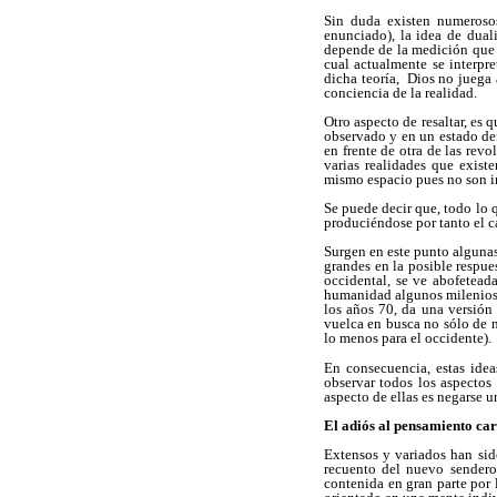
Sin duda existen numerosos
enunciado), la idea de dual
depende de la medición que s
cual actualmente se interpre
dicha teoría,  Dios no juega
conciencia de la realidad.
Otro aspecto de resaltar, es 
observado y en un estado def
en frente de otra de las rev
varias realidades que exist
mismo espacio pues no son i
Se puede decir que, todo lo q
produciéndose por tanto el 
Surgen en este punto algunas
grandes en la posible respue
occidental, se ve abofetead
humanidad algunos milenios atr
los años 70, da una versión
vuelca en busca no sólo de 
lo menos para el occidente).
En consecuencia, estas idea
observar todos los aspectos
aspecto de ellas es negarse u
El adiós al pensamiento car
Extensos y variados han sido
recuento del nuevo sendero 
contenida en gran parte por 