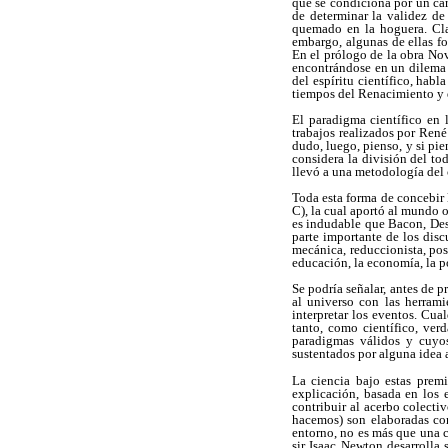
que se condiciona por un ca
de determinar la validez de 
quemado en la hoguera. Cla
embargo, algunas de ellas fo
En el prólogo de la obra Nove
encontrándose en un dilema y
del espíritu científico, hab
tiempos del Renacimiento y de
El paradigma científico en 
trabajos realizados por Ren
dudo, luego, pienso, y si pi
considera la división del to
llevó a una metodología del c
Toda esta forma de concebir 
C), la cual aportó al mundo 
es indudable que Bacon, Des
parte importante de los disc
mecánica, reduccionista, posi
educación, la economía, la po
Se podría señalar, antes de p
al universo con las herram
interpretar los eventos. Cua
tanto, como científico, ver
paradigmas válidos y cuyos
sustentados por alguna idea 
La ciencia bajo estas premi
explicación, basada en los e
contribuir al acerbo colecti
hacemos) son elaboradas con
entorno, no es más que una c
sir Isaac Newton desarrolla