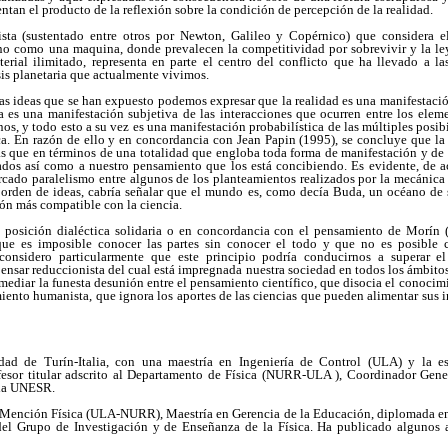
entan el producto de la reflexión sobre la condición de percepción de la realidad.
sta (sustentado entre otros por Newton, Galileo y Copérnico) que considera 
 como una maquina, donde prevalecen la competitividad por sobrevivir y la ley
erial ilimitado, representa en parte el centro del conflicto que ha llevado a l
sis planetaria que actualmente vivimos.
 las ideas que se han expuesto podemos expresar que la realidad es una manifestació
a es una manifestación subjetiva de las interacciones que ocurren entre los ele
 y todo esto a su vez es una manifestación probabilística de las múltiples posib
a. En razón de ello y en concordancia con Jean Papin (1995), se concluye que la 
s que en términos de una totalidad que engloba toda forma de manifestación y de c
zados así como a nuestro pensamiento que los está concibiendo. Es evidente, de a
rcado paralelismo entre algunos de los planteamientos realizados por la mecánica
e orden de ideas, cabría señalar que el mundo es, como decía Buda, un océano de 
ión más compatible con la ciencia.
 posición dialéctica solidaria o en concordancia con el pensamiento de Morín 
 que es imposible conocer las partes sin conocer el todo y que no es posible 
, considero particularmente que este principio podría conducirnos a superar 
ensar reduccionista del cual está impregnada nuestra sociedad en todos los ámbit
mediar la funesta desunión entre el pensamiento científico, que disocia el conocimi
ento humanista, que ignora los aportes de las ciencias que pueden alimentar sus in
dad de Turín-Italia, con una maestría en Ingeniería de Control (ULA) y la e
esor titular adscrito al Departamento de Física (NURR-ULA ), Coordinador Gene
 la UNESR.
Mención Física (ULA-NURR), Maestría en Gerencia de la Educación, diplomada en
 del Grupo de Investigación y de Enseñanza de la Física. Ha publicado algunos ar