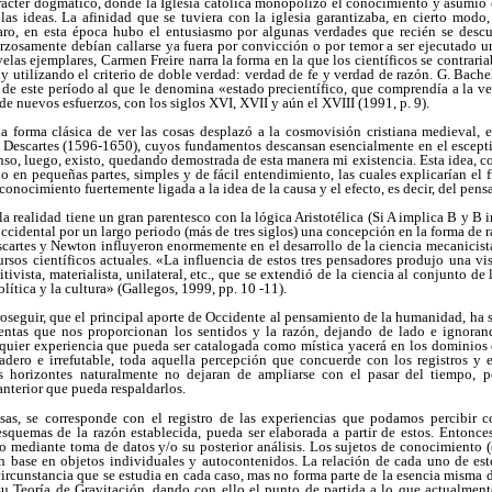
rácter dogmático, donde la Iglesia católica monopolizó el conocimiento y asumió e
las ideas. La afinidad que se tuviera con la iglesia garantizaba, en cierto modo, 
ro, en esta época hubo el entusiasmo por algunas verdades que recién se descub
rzosamente debían callarse ya fuera por convicción o por temor a ser ejecutado una 
las ejemplares, Carmen Freire narra la forma en la que los científicos se contraria
 utilizando el criterio de doble verdad: verdad de fe y verdad de razón. G. Bach
la de este período al que le denomina «estado precientífico, que comprendía a la ve
 nuevos esfuerzos, con los siglos XVI, XVII y aún el XVIII (1991, p. 9).
la forma clásica de ver las cosas desplazó a la cosmovisión cristiana medieval, e
é Descartes (1596-1650), cuyos fundamentos descansan esencialmente en el escept
enso, luego, existo, quedando demostrada de esta manera mi existencia. Esta idea, c
do en pequeñas partes, simples y de fácil entendimiento, las cuales explicarían el
onocimiento fuertemente ligada a la idea de la causa y el efecto, es decir, del pens
la realidad tiene un gran parentesco con la lógica Aristotélica (Si A implica B y B 
occidental por un largo periodo (más de tres siglos) una concepción en la forma de 
cartes y Newton influyeron enormemente en el desarrollo de la ciencia mecanicista
ursos científicos actuales. «La influencia de estos tres pensadores produjo una 
tivista, materialista, unilateral, etc., que se extendió de la ciencia al conjunto de
lítica y la cultura» (Gallegos, 1999, pp. 10 -11).
roseguir, que el principal aporte de Occidente al pensamiento de la humanidad, ha si
ientas que nos proporcionan los sentidos y la razón, dejando de lado e ignoran
lquier experiencia que pueda ser catalogada como mística yacerá en los dominios 
dadero e irrefutable, toda aquella percepción que concuerde con los registros y 
 horizontes naturalmente no dejaran de ampliarse con el pasar del tiempo, 
anterior que pueda respaldarlos.
sas, se corresponde con el registro de las experiencias que podamos percibir 
squemas de la razón establecida, pueda ser elaborada a partir de estos. Entonces,
vo mediante toma de datos y/o su posterior análisis. Los sujetos de conocimiento (e
 base en objetos individuales y autocontenidos. La relación de cada uno de est
ircunstancia que se estudia en cada caso, mas no forma parte de la esencia misma d
 su Teoría de Gravitación, dando con ello el punto de partida a lo que actualmen