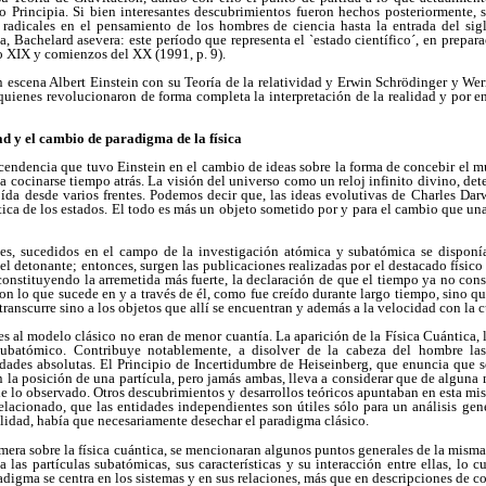
bro Principia. Si bien interesantes descubrimientos fueron hechos posteriormente,
dicales en el pensamiento de los hombres de ciencia hasta la entrada del sigl
, Bachelard asevera: este período que representa el `estado científico´, en prepara
o XIX y comienzos del XX (1991, p. 9).
 escena Albert Einstein con su Teoría de la relatividad y Erwin Schrödinger y We
quienes revolucionaron de forma completa la interpretación de la realidad y por en
dad y el cambio de paradigma de la física
ascendencia que tuvo Einstein en el cambio de ideas sobre la forma de concebir el 
 cocinarse tiempo atrás. La visión del universo como un reloj infinito divino, det
ída desde varios frentes. Podemos decir que, las ideas evolutivas de Charles Dar
tica de los estados. El todo es más un objeto sometido por y para el cambio que una
es, sucedidos en el campo de la investigación atómica y subatómica se disponía
 el detonante; entonces, surgen las publicaciones realizadas por el destacado físico
onstituyendo la arremetida más fuerte, la declaración de que el tiempo ya no con
n lo que sucede en y a través de él, como fue creído durante largo tiempo, sino q
transcurre sino a los objetos que allí se encuentran y además a la velocidad con la 
es al modelo clásico no eran de menor cuantía. La aparición de la Física Cuántica, l
subatómico. Contribuye notablemente, a disolver de la cabeza del hombre las
dades absolutas. El Principio de Incertidumbre de Heiseinberg, que enuncia que
n la posición de una partícula, pero jamás ambas, lleva a considerar que de alguna
 de lo observado. Otros descubrimientos y desarrollos teóricos apuntaban en esta mi
elacionado, que las entidades independientes son útiles sólo para un análisis gene
ealidad, había que necesariamente desechar el paradigma clásico.
omera sobre la física cuántica, se mencionaran algunos puntos generales de la mis
a las partículas subatómicas, sus características y su interacción entre ellas, lo 
radigma se centra en los sistemas y en sus relaciones, más que en descripciones de 