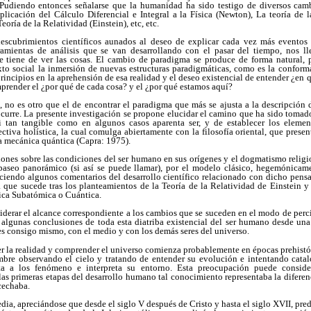
Pudiendo entonces señalarse que la humanidad ha sido testigo de diversos camb
plicación del Cálculo Diferencial e Integral a la Física (Newton), La teoría de 
Teoría de la Relatividad (Einstein), etc, etc.
descubrimientos científicos aunados al deseo de explicar cada vez más eventos
ramientas de análisis que se van desarrollando con el pasar del tiempo, nos ll
e tiene de ver las cosas. El cambio de paradigma se produce de forma natural, p
xto social la inmersión de nuevas estructuras paradigmáticas, como es la confo
rincipios en la aprehensión de esa realidad y el deseo existencial de entender ¿en q
omprender el ¿por qué de cada cosa? y el ¿por qué estamos aquí?
, no es otro que el de encontrar el paradigma que más se ajusta a la descripción 
ocurre. La presente investigación se propone elucidar el camino que ha sido tomad
 tan tangible como en algunos casos aparenta ser, y de establecer los elemen
ctiva holística, la cual comulga abiertamente con la filosofía oriental, que pres
la mecánica quántica (Capra: 1975).
iones sobre las condiciones del ser humano en sus orígenes y el dogmatismo relig
paseo panorámico (si así se puede llamar), por el modelo clásico, hegemónicam
aciendo algunos comentarios del desarrollo científico relacionado con dicho pen
que sucede tras los planteamientos de la Teoría de la Relatividad de Einstein y 
sica Subatómica o Cuántica.
erar el alcance correspondiente a los cambios que se suceden en el modo de perci
 algunas conclusiones de toda esta diatriba existencial del ser humano desde una
nes consigo mismo, con el medio y con los demás seres del universo.
 la realidad y comprender el universo comienza probablemente en épocas prehistóri
bre observando el cielo y tratando de entender su evolución e intentando catalog
ta a los fenómeno e interpreta su entorno. Esta preocupación puede consid
las primeras etapas del desarrollo humano tal conocimiento representaba la diferenc
cechaba.
edia, apreciándose que desde el siglo V después de Cristo y hasta el siglo XVII, p