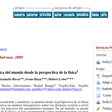
Serviços P
-4910
Journal
dad mar. 2009
SciELO
Artigo
1
ica del mundo desde la perspectiva de la física
Espanh
 Yasmelis Rivas**; Ivone Ruza***; Hebert Lobo****
Artigo
Núcleo Universitario "Rafael Rangel" Trujillo-Edo. Trujillo
asmeher@hotmail.com,
azurduy@yahoo.com,
hlobo@ula.ve
Referên
Como c
ocumental y analítica, se plantea desde la perspectiva de la física
SciELO
stica un análisis retrospectivo sobre los distintos eventos a nivel
e los procesos del pensamiento humano. En tal sentido, se puede
Traduç
 de la Física se han incrementado serias trasformaciones que han