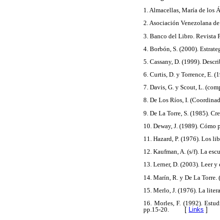
1. Almacellas, María de los 
2. Asociación Venezolana de L
3. Banco del Libro. Revista 
4. Borbón, S. (2000). Estrat
5. Cassany, D. (1999). Describ
6. Curtis, D. y Torrence, E. 
7. Davis, G. y Scout, L. (com
8. De Los Ríos, I. (Coordina
9. De La Torre, S. (1985). Cr
10. Deway, J. (1989). Cómo 
11. Hazard, P. (1976). Los li
12. Kaufman, A. (s/f). La escu
13. Lerner, D. (2003). Leer y
14. Marín, R. y De La Torre.
15. Merlo, J. (1976). La lite
16. Morles, F. (1992). Estu
pp.15-20.
[
Links
]