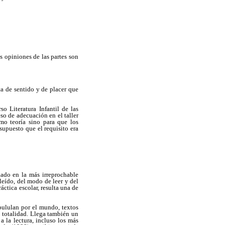
s opiniones de las partes son
lta de sentido y de placer que
so Literatura Infantil de las
so de adecuación en el taller
omo teoría sino para que los
supuesto que el requisito era
inado en la más irreprochable
leído, del modo de leer y del
áctica escolar, resulta una de
pululan por el mundo, textos
 totalidad. Llega también un
a la lectura, incluso los más