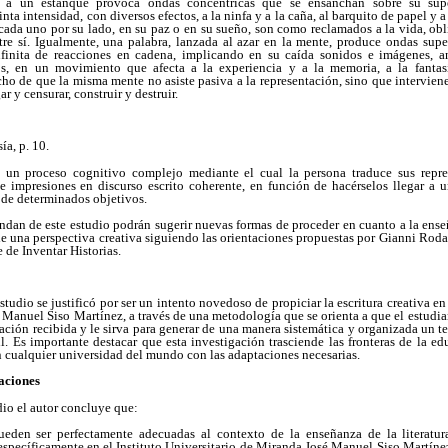
a a un estanque provoca ondas concéntricas que se ensanchan sobre su supe
ta intensidad, con diversos efectos, a la ninfa y a la caña, al barquito de papel y a
cada uno por su lado, en su paz o en su sueño, son como reclamados a la vida, obli
ntre sí. Igualmente, una palabra, lanzada al azar en la mente, produce ondas super
nfinita de reacciones en cadena, implicando en su caída sonidos e imágenes, an
os, en un movimiento que afecta a la experiencia y a la memoria, a la fantasí
ho de que la misma mente no asiste pasiva a la representación, sino que intervien
ar y censurar, construir y destruir.
ía, p. 10.
 un proceso cognitivo complejo mediante el cual la persona traduce sus repres
e impresiones en discurso escrito coherente, en función de hacérselos llegar a
 de determinados objetivos.
ndan de este estudio podrán sugerir nuevas formas de proceder en cuanto a la enseña
de una perspectiva creativa siguiendo las orientaciones propuestas por Gianni Rodar
e de Inventar Historias.
studio se justificó por ser un intento novedoso de propiciar la escritura creativa en
Manuel Siso Martínez, a través de una metodología que se orienta a que el estudia
mación recibida y le sirva para generar de una manera sistemática y organizada un te
til. Es importante destacar que esta investigación trasciende las fronteras de la e
 cualquier universidad del mundo con las adaptaciones necesarias.
aciones
dio el autor concluye que:
ueden ser perfectamente adecuadas al contexto de la enseñanza de la literatura
pecíficamente en el Instituto Universitario de Miranda José Manuel Siso Martínez