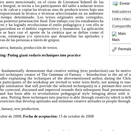
utor antes mencionado, en el curso de Literatura Infantil de las
Enviar 
 Integral, se invita a los participantes del taller a redactar textos
o de calcar o copiar las técnicas sino de producir textos bajo una
Indicadore
proporcionará la técnica o técnicas seleccionadas en un ambiente
tiempo determinado. Los textos originales serán corregidos,
Links rela
u posterior presentación final. Este trabajo con los estudiantes ha
ro y ha logrado revolucionar el estilo pedagógico y con ello se
Compartilh
quecedora en el ámbito cognoscitivo y humanista. La aplicación
s se hace con el aporte de la creática que se define como el
Mais
as, estrategias y/o ejercicios que desarrollan las aptitudes y
ivas de las personas a través de grupos.
Mais
ativa, fantasía, producción de textos.
Permali
ing: Puting giani rodaris techniques into practice
 fundamentally demonstrate that creative writing (text production) can be motiva
hor) techniques creator of The Grammar of Fantasy – Introduction to the art of in
 after explaining the techniques of the abovementioned author, during the Child
he participants of the workshop are invited to write texts freely, not aiming to tra
le orientation that will provide the selected technique(s) in a pressure-free en
l be corrected, discussed and improved towards their subsequent final presentation
nd has been able to revolutionize pedagogical style bringing about with it a
area. Putting these techniques into practice is able through creativity which is def
 exercises that develop aptitudes and stimulate creative attitudes in people through
 fantasy, text production.
tubre de 2008,
Fecha de aceptación:
15 de octubre de 2008