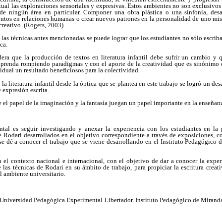
tual las exploraciones sensoriales y expresivas. Estos ambientes no son exclusivos 
de ningún área en particular. Componer una obra plástica o una sinfonía, desarr
ntos en relaciones humanas o crear nuevos patrones en la personalidad de uno mis
creativo. (Rogers, 2003).
e las técnicas antes mencionadas se puede lograr que los estudiantes no sólo escrib
ca.
idera que la producción de textos en literatura infantil debe sufrir un cambio y 
aprenda rompiendo paradigmas y con el aporte de la creatividad que es sinónimo
idual un resultado beneficiosos para la colectividad.
 la literatura infantil desde la óptica que se plantea en este trabajo se logró un de
 expresión escrita.
ue el papel de la imaginación y la fantasía juegan un papel importante en la enseñanza
al es seguir investigando y anexar la experiencia con los estudiantes en la p
e Rodari desarrollados en el objetivo correspondiente a través de exposiciones, col
se dé a conocer el trabajo que se viene desarrollando en el Instituto Pedagógico 
n el contexto nacional e internacional, con el objetivo de dar a conocer la exper
 las técnicas de Rodari en su ámbito de trabajo, para propiciar la escritura creat
l ambiente universitario.
 Universidad Pedagógica Experimental Libertador. Instituto Pedagógico de Miranda 