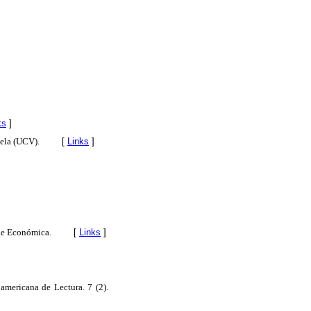
ks
]
uela (UCV).
[
Links
]
 de Económica.
[
Links
]
americana de Lectura. 7 (2).