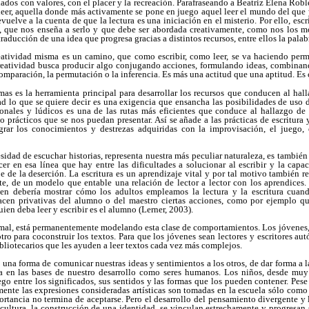
ados con valores, con el placer y la recreación. Parafraseando a Beatriz Elena Roble
eer, aquella donde más activamente se pone en juego aquel leer el mundo del que
uelve a la cuenta de que la lectura es una iniciación en el misterio. Por ello, escrib
a, que nos enseña a serlo y que debe ser abordada creativamente, como nos los mos
 traducción de una idea que progresa gracias a distintos recursos, entre ellos la palab
reatividad misma es un camino, que como escribir, como leer, se va haciendo pe
creatividad busca producir algo conjugando acciones, formulando ideas, combinan
comparación, la permutación o la inferencia. Es más una actitud que una aptitud. Es 
s es la herramienta principal para desarrollar los recursos que conducen al hall
dad lo que se quiere decir es una exigencia que ensancha las posibilidades de uso de
ionales y lúdicos es una de las rutas más eficientes que conduce al hallazgo de r
o prácticos que se nos puedan presentar. Así se añade a las prácticas de escritura
rar los conocimientos y destrezas adquiridas con la improvisación, el juego, 
sidad de escuchar historias, representa nuestra más peculiar naturaleza, es también
er en esa línea que hay entre las dificultades a solucionar al escribir y la capa
e de la deserción. La escritura es un aprendizaje vital y por tal motivo también r
, de un modelo que entable una relación de lector a lector con los aprendices.
uien debería mostrar cómo los adultos empleamos la lectura y la escritura cuan
acen privativas del alumno o del maestro ciertas acciones, como por ejemplo qu
uien deba leer y escribir es el alumno (Lerner, 2003).
 mal, está permanentemente modelando esta clase de comportamientos. Los jóvenes,
o para coconstruir los textos. Para que los jóvenes sean lectores y escritores a
liotecarios que les ayuden a leer textos cada vez más complejos.
 una forma de comunicar nuestras ideas y sentimientos a los otros, de dar forma a l
a en las bases de nuestro desarrollo como seres humanos. Los niños, desde muy
o entre los significados, sus sentidos y las formas que los pueden contener. Pese 
mente las expresiones consideradas artísticas son tomadas en la escuela sólo como m
portancia no termina de aceptarse. Pero el desarrollo del pensamiento divergente y l
 cultura, la construcción de una identidad, se vinculan estrechamente y progresan