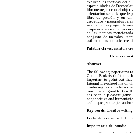
explicar las técnicas del a
especialidades de Preescolar e
libremente, no con el objetiv
orientación sencilla que le 
libre de presión y en un 
discutidos y mejorados para s
sido como un juego placente
propicia una enseñanza enri
de las técnicas mencionada
conjunto de métodos, técnic
estimulan las actitudes creat
Palabra claves:
escritura cre
Creati ve writ
Abstract
The following paper aims to
Gianni Rodaris (Italian aut
important to point out that
Integral Pre-school major, t
producing texts under a simp
time. The original texts wil
has been a pleasant game a
cognoscitive and humanistic 
techniques, strategies and/or
Key words:
Creative writing,
Fecha de recepción:
1 de oc
Importancia del estudio