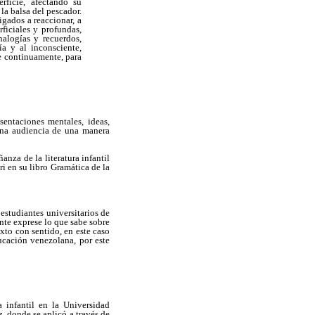
rficie, afectando su
 la balsa del pescador.
gados a reaccionar, a
ficiales y profundas,
alogías y recuerdos,
a y al inconsciente,
e continuamente, para
entaciones mentales, ideas,
 una audiencia de una manera
nza de la literatura infantil
i en su libro Gramática de la
 estudiantes universitarios de
nte exprese lo que sabe sobre
xto con sentido, en este caso
ducación venezolana, por este
 infantil en la Universidad
, donde se aplicó a través de