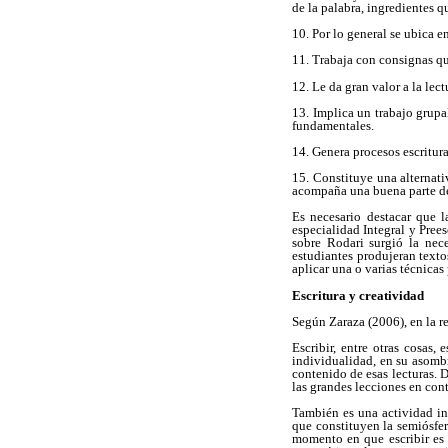
de la palabra, ingredientes q
10. Por lo general se ubica en
11. Trabaja con consignas que
12. Le da gran valor a la lec
13. Implica un trabajo grupa
fundamentales.
14. Genera procesos escritura
15. Constituye una alternativ
acompaña una buena parte de 
Es necesario destacar que la
especialidad Integral y Pree
sobre Rodari surgió la nece
estudiantes produjeran texto
aplicar una o varias técnicas 
Escritura y creatividad
Según Zaraza (2006), en la re
Escribir, entre otras cosas,
individualidad, en su asombr
contenido de esas lecturas. D
las grandes lecciones en con
También es una actividad in
que constituyen la semiósfe
momento en que escribir es l