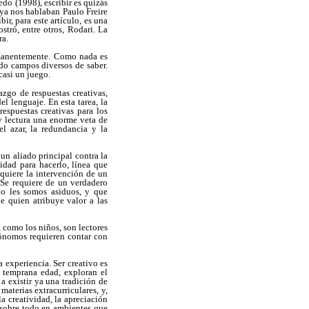
do (1998), escribir es quizás
 ya nos hablaban Paulo Freire
ir, para este artículo, es una
tró, entre otros, Rodari. La
ra.
rmanentemente. Como nada es
do campos diversos de saber.
casi un juego.
azgo de respuestas creativas,
l lenguaje. En esta tarea, la
espuestas creativas para los
 y lectura una enorme veta de
el azar, la redundancia y la
 un aliado principal contra la
cidad para hacerlo, línea que
equiere la intervención de un
 Se requiere de un verdadero
do les somos asiduos, y que
e quien atribuye valor a las
 como los niños, son lectores
utónomos requieren contar con
a experiencia. Ser creativo es
 temprana edad, exploran el
a existir ya una tradición de
aterias extracurriculares, y,
a creatividad, la apreciación
 sobre todo en ambientes que