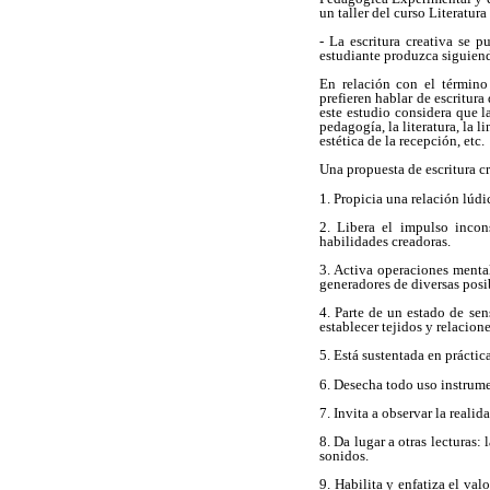
un taller del curso Literatura 
- La escritura creativa se p
estudiante produzca siguiend
En relación con el término 
prefieren hablar de escritura 
este estudio considera que l
pedagogía, la literatura, la l
estética de la recepción, etc.
Una propuesta de escritura cr
1. Propicia una relación lúdi
2. Libera el impulso incon
habilidades creadoras.
3. Activa operaciones mental
generadores de diversas posib
4. Parte de un estado de se
establecer tejidos y relacione
5. Está sustentada en práctica
6. Desecha todo uso instrume
7. Invita a observar la reali
8. Da lugar a otras lecturas: 
sonidos.
9. Habilita y enfatiza el valo