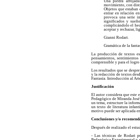
Una piedra arrojad
movimiento, con distin
Objetos que estaban 
entrar en relación e
provoca una serie i
significados y sueñ
complicándolo el hec
aceptar y rechazar, lig
Gianni Rodari.
Gramática de la fantas
La producción de textos es
pensamientos, sentimientos 
comprensible y para el logro
Los resultados que se despre
y la redacción de textos des
Fantasía. Introducción al Art
Justificación
El autor considera que este e
Pedagógico de Miranda José 
un tema, estructure la infor
un texto de literatura infan
motivo puede ser aplicada en
Conclusiones y/o recomend
Después de realizado el estu
- Las técnicas de Rodari p
Pedagógica Experimental y es