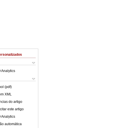
ersonalizados
 Analytics
ol (pdf)
 em XML
cias do artigo
itar este artigo
 Analytics
ão automática