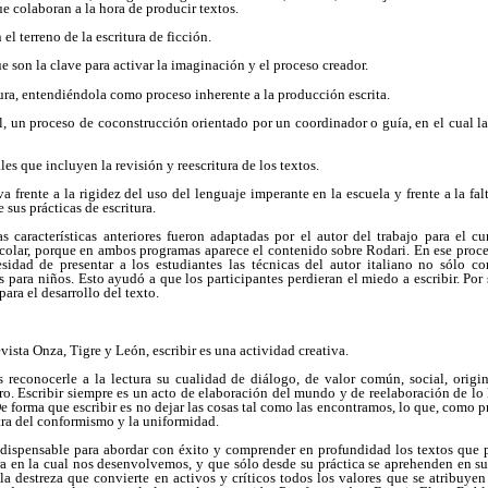
ue colaboran a la hora de producir textos.
 el terreno de la escritura de ficción.
 son la clave para activar la imaginación y el proceso creador.
tura, entendiéndola como proceso inherente a la producción escrita.
l, un proceso de coconstrucción orientado por un coordinador o guía, en el cual la
les que incluyen la revisión y reescritura de los textos.
a frente a la rigidez del uso del lenguaje imperante en la escuela y frente a la fa
sus prácticas de escritura.
s características anteriores fueron adaptadas por el autor del trabajo para el cur
scolar, porque en ambos programas aparece el contenido sobre Rodari. En ese proce
sidad de presentar a los estudiantes las técnicas del autor italiano no sólo c
s para niños. Esto ayudó a que los participantes perdieran el miedo a escribir. Por 
para el desarrollo del texto.
vista Onza, Tigre y León, escribir es una actividad creativa.
 es reconocerle a la lectura su cualidad de diálogo, de valor común, social, orig
o. Escribir siempre es un acto de elaboración del mundo y de reelaboración de lo 
e forma que escribir es no dejar las cosas tal como las encontramos, lo que, como pr
tra del conformismo y la uniformidad.
dispensable para abordar con éxito y comprender en profundidad los textos que 
ra en la cual nos desenvolvemos, y que sólo desde su práctica se aprehenden en su
a destreza que convierte en activos y críticos todos los valores que se atribuyen 