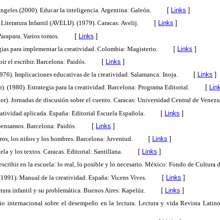
Ángeles (2000). Educar la inteligencia. Argentina: Galeón.
[
Links
]
iteratura Infantil (AVELIJ). (1979). Caracas: Avelij.
[
Links
]
Parapara. Varios tomos.
[
Links
]
egias para implementar la creatividad. Colombia: Magisterio.
[
Links
]
ir el escribir. Barcelona: Paidós.
[
Links
]
(1976). Implicaciones educativas de la creatividad. Salamanca: Inoja.
[
Links
]
p). (1980). Estrategia para la creatividad. Barcelona: Programa Editorial.
[
Lin
dor). Jornadas de discusión sobre el cuento. Caracas: Universidad Central de Venez
eatividad aplicada. España: Editorial Escuela Española.
[
Links
]
pensamos. Barcelona: Paidós.
[
Links
]
bros, los niños y los hombres. Barcelona: Juventud.
[
Links
]
ela y los textos. Caracas. Editorial: Santillana.
[
Links
]
 escribir en la escuela: lo real, lo posible y lo necesario. México: Fondo de Cultura
 (1991). Manual de la creatividad. España: Vicens Vives.
[
Links
]
ratura infantil y su problemática. Buenos Aires: Kapelúz.
[
Links
]
dio internacional sobre el desempeño en la lectura. Lectura y vida Revista Latino