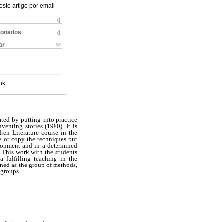
este artigo por email
s
cionados
ar
nk
ted by putting into practice
venting stories (1990). It is
ren Literature course in the
ce or copy the techniques but
vironment and in a determined
. This work with the students
 fulfilling teaching in the
ined as the group of methods,
 groups.