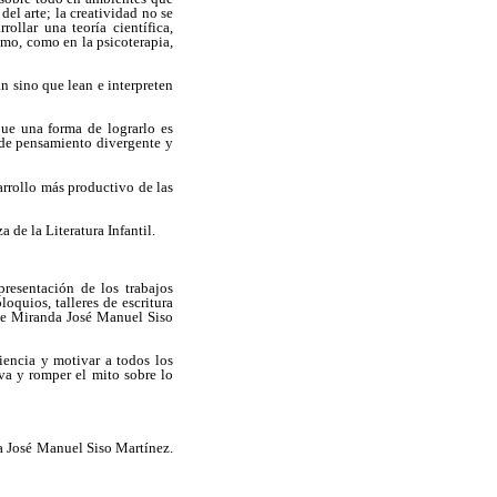
del arte; la creatividad no se
ollar una teoría científica,
mo, como en la psicoterapia,
an sino que lean e interpreten
que una forma de lograrlo es
 de pensamiento divergente y
sarrollo más productivo de las
 de la Literatura Infantil.
resentación de los trabajos
oquios, talleres de escritura
de Miranda José Manuel Siso
iencia y motivar a todos los
iva y romper el mito sobre lo
José Manuel Siso Martínez.