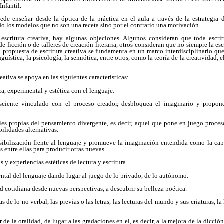
Infantil.
uede enseñar desde la óptica de la práctica en el aula a través de la estrategia d
o los modelos que no son una receta sino por el contrario una motivación.
escritura creativa, hay algunas objeciones. Algunos consideran que toda escritu
de ficción o de talleres de creación literaria, otros consideran que no siempre la esc
a propuesta de escritura creativa se fundamenta en un marco interdisciplinario qu
ingüística, la psicología, la semiótica, entre otros, como la teoría de la creatividad, e
eativa se apoya en las siguientes características:
ca, experimental y estética con el lenguaje.
sciente vinculado con el proceso creador, desbloquea el imaginario y propone
es propias del pensamiento divergente, es decir, aquel que pone en juego proceso
ilidades alternativas.
nsibilización frente al lenguaje y promueve la imaginación entendida como la ca
s entre ellas para producir otras nuevas.
s y experiencias estéticas de lectura y escritura.
ntal del lenguaje dando lugar al juego de lo privado, de lo autónomo.
dad cotidiana desde nuevas perspectivas, a descubrir su belleza poética.
las de lo no verbal, las previas o las letras, las lecturas del mundo y sus criaturas, la
r de la oralidad, da lugar a las gradaciones en el, es decir, a la mejora de la dicció