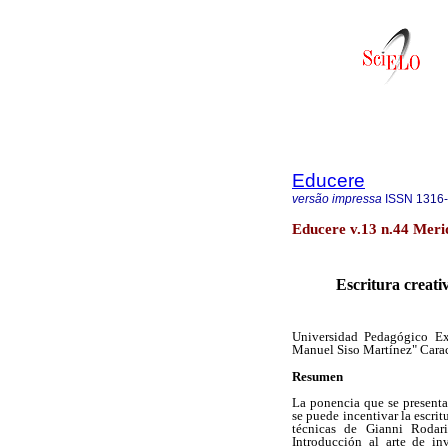
Educere
versão impressa
ISSN
1316
Educere v.13 n.44 Meri
Escritura creati
Universidad Pedagógico Exp
Manuel Siso Martínez" Cara
Resumen
La ponencia que se present
se puede incentivar la escrit
técnicas de Gianni Rodari
Introducción al arte de in