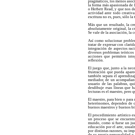
pragmáticos, los menos asoci
la forma más apasionada de l
o Herbett Read, y que nos dev
actividad ante todo creativ
escritura no es, pues, sólo la
Más que un resultado, la c
absolutamente original, la 
Se vale de la asociación, la 
Así como solucionar problema
tratar de expresar con clari
integración de aspectos rac
diversos problemas teóricos 
acciones que permiten integ
reflexión.
El juego que, junto a la nece
frustración que pueda aparec
también separa el aprendizaj
mediador, de un acompañante
usuario de las palabras, q
desdibuje esas líneas que h
lecturas es el maestro, pero q
El maestro, para bien o para
heterónomos, dependen de otr
buenos maestros y buenos bib
El procedimiento artístico es
un proceso que se encuentr
mundo, como si fuese un jueg
educación por el arte, usual
por distintas razones, su im
de su propia personalidad y