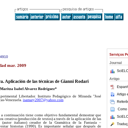
Serviços P
-4910
Journal
dad mar. 2009
SciELO
Artigo
va. Aplicación de las técnicas de Gianni Rodari
Espanh
Maritza Isabel Alvarez Rodríguez*
Artigo
erimental Libertador. Instituto Pedagógico de Miranda "José
cas-Venezuela.
isamary2007@yahoo.com
Referên
Como c
a a continuación tiene como objetivo fundamental demostrar que
SciELO
ura creativa (producción de textos) a través de la aplicación de las
 (autor italiano) creador de la Gramática de la Fantasía –
Traduç
ventar historias (1990). Es importante señalar que después de