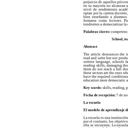
perjuicio de aquellos proveni
en su mayoría no alcanzan u
nivel de rendimiento acadé
optan por la carrera docente
bien enseñando a alumnos q
formarse como lectores. Pa
tendientes a democratizar la
Palabras claves:
competencia
School, t
Abstract
The article denounces the i
read and write but not produ
written language, schools f
reading skills, damaging tho
them do not reach a full do
these sectors are the ones wh
have the required conditions 
education more democratic ar
Key words:
skills, reading, 
Fecha de recepción:
7 de no
La escuela
El modelo de aprendizaje d
La escuela es una institución
por el contrario, los objetiv
ella se encuentra. La escuel