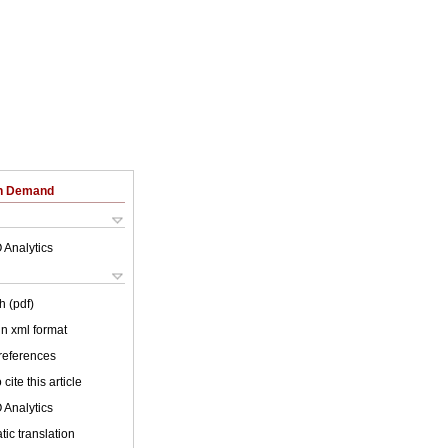
on Demand
 Analytics
h (pdf)
 in xml format
 references
cite this article
 Analytics
ic translation