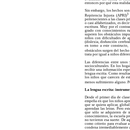
entonces por qué esta realid
Sin embargo, los hechos son 
3
Repitencia Injusta (APRI)
pertenecientes a las clases 
o casi alfabetizados, es dec
escritura. Muy por el contra
grado con conocimientos rud
superen los obstáculos impu
niños con dificultades de a
(dislexia, disfunción cerebra
en torno a este constructo,
obstáculos surgen del hecho 
trata por igual a niños difere
Las diferencias entre unos 
socioculturales. En los hoga
recibir una información espec
lengua escrita. Como result
los niños que carecen de es
menos sufrimiento alguno. Por
La lengua escrita: instrume
Desde el primer día de clase
empeña en que los niños apre
que se quiera aplicar, global
aprendan las letras. Pero
que sólo se adquieren de m
conocimientos, la escuela pr
no tuvieron esa suerte. De a
como criterio para evaluar 
condena irremediablemente a