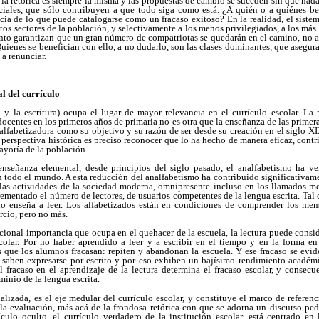
é la retórica es siempre la misma y las propuestas de cambio se suceden sin que nad
ciales, que sólo contribuyen a que todo siga como está. ¿A quién o a quiénes ben
ia de lo que puede catalogarse como un fracaso exitoso? En la realidad, el siste
os sectores de la población, y selectivamente a los menos privilegiados, a los más v
ento garantizan que un gran número de compatriotas se quedarán en el camino, no a
Quienes se benefician con ello, a no dudarlo, son las clases dominantes, que asegur
 a renunciar.
al del currículo
a y la escritura) ocupa el lugar de mayor relevancia en el currículo escolar. La
ocentes en los primeros años de primaria no es otra que la enseñanza de las primeras
 alfabetizadora como su objetivo y su razón de ser desde su creación en el siglo X
perspectiva histórica es preciso reconocer que lo ha hecho de manera eficaz, con
ayoría de la población.
enseñanza elemental, desde principios del siglo pasado, el analfabetismo ha v
n todo el mundo. A esta reducción del analfabetismo ha contribuido significativa
s las actividades de la sociedad moderna, omnipresente incluso en los llamados m
crementado el número de lectores, de usuarios competentes de la lengua escrita. Tal 
 no enseña a leer. Los alfabetizados están en condiciones de comprender los men
rcio, pero no más.
cional importancia que ocupa en el quehacer de la escuela, la lectura puede consi
colar. Por no haber aprendido a leer y a escribir en el tiempo y en la forma en
es que los alumnos fracasan: repiten y abandonan la escuela. Y ese fracaso se ev
saben expresarse por escrito y por eso exhiben un bajísimo rendimiento académ
l fracaso en el aprendizaje de la lectura determina el fracaso escolar, y consecu
minio de la lengua escrita.
lizada, es el eje medular del currículo escolar, y constituye el marco de referenci
 la evaluación, más acá de la frondosa retórica con que se adorna un discurso p
culo oculto, el currículo verdadero de la institución escolar, está centrado en 