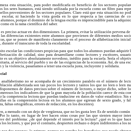
meza esta situación, para poder modificarla en beneficio de los sectores popular
 los seres humanos, está siendo utilizada por la escuela como un filtro para rep
uellos provenientes de los sectores populares. Claro está que esta situación no po
lo escolar, ni haciendo la vista gorda en lo que respecta a las carencias de c
alumnos, porque el dominio de la lengua escrita es imprescindible para la adquis
como en la rama científica del saber.
 es preciso actuar en dos dimensiones. La primera, evitar la utilización perversa de la
las diferencias existentes entre alumnos que provienen de diferentes medios socio
vas, que se ponen de manifiesto claramente en el proceso de alfabetización inicia
 durante el transcurso de toda la escolaridad.
bito escolar las condiciones propicias para que todos los alumnos puedan adquirir
abetización de calidad, sino para desarrollarse como lectores y escritores, usuar
éste es un objetivo absolutamente novedoso, inédito para la escuela. Sería el objet
aria, al servicio del pueblo y no de las exigencias de la economía. Así, de una esc
n y la violencia, pasaríamos a tener una escuela justa, incluyente y solidaria.
cial
 analfabetismo no se acompaña de un crecimiento paralelo en el número de lect
blación alfabetizada son tan pocos los lectores y tantos los que no leen o leen m
isponemos de datos precisos sobre el número de lectores, o mejor dicho, sobre lo
numerosos los indicadores de que la gran mayoría de la población carece de esta co
r la competencia lectora que puedan traducirse en datos de valor estadístico. Sin
llas en la comprensión lectora en los alumnos que egresan de sexto grado, y f
a, faltas ortográficas, errores de redacción, en los docentes).
, a menudo con un dejo de vergüenza, que no les gusta leer. Es de sentido común a
 Por lo tanto, en lugar de leer hacen otras cosas por las que sienten mayor int
lave del problema: ¿de qué depende el interés por la lectura? ¿qué es lo que hace
 los lectores, y que por el contrario, despierten rechazo o dejen indiferentes a los n
 por dos razones: la primera, porque no percibe los beneficios que puede obtener