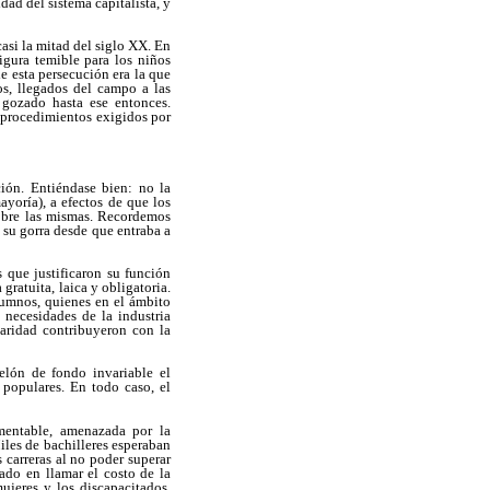
ad del sistema capitalista, y
casi la mitad del siglo XX. En
 figura temible para los niños
e esta persecución era la que
s, llegados del campo a las
n gozado hasta ese entonces.
y procedimientos exigidos por
ación. Entiéndase bien: no la
ayoría), a efectos de que los
sobre las mismas. Recordemos
 su gorra desde que entraba a
s que justificaron su función
 gratuita, laica y obligatoria.
umnos, quienes en el ámbito
 necesidades de la industria
olaridad contribuyeron con la
elón de fondo invariable el
 populares. En todo caso, el
mentable, amenazada por la
iles de bachilleres esperaban
 carreras al no poder superar
ado en llamar el costo de la
ujeres y los discapacitados,