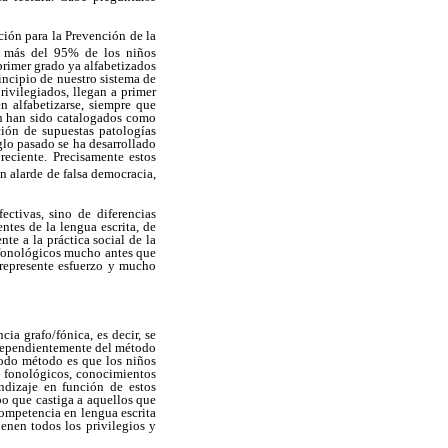
ción para la Prevención de la
, más del 95% de los niños
primer grado ya alfabetizados
incipio de nuestro sistema de
rivilegiados, llegan a primer
n alfabetizarse, siempre que
ón han sido catalogados como
ación de supuestas patologías
iglo pasado se ha desarrollado
reciente. Precisamente estos
un alarde de falsa democracia,
ectivas, sino de diferencias
ntes de la lengua escrita, de
nte a la práctica social de la
 fonológicos mucho antes que
 represente esfuerzo y mucho
ia grafo/fónica, es decir, se
independientemente del método
e todo método es que los niños
s fonológicos, conocimientos
ndizaje en función de estos
po que castiga a aquellos que
competencia en lengua escrita
enen todos los privilegios y