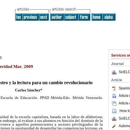
Services 
0
Journal
Meridad Mar. 2009
SciELO
Article
estro y la lectura para un cambio revolucionario
Spanis
Carlos Sánchez*
Article
 Escuela de Educación. PPAD Mérida-Edo. Mérida Venezuela.
Article
How to 
idad de la escuela capitalista, basada en la labor de alfabetizar,
SciELO
in embargo, al evaluar a sus alumnos en función del dominio de la
avorece a aquellos pertenecientes a sectores privilegiados de la
Automat
tienen la oportunidad de desarrollar las competencias lectoras, en