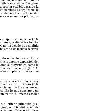
a cambie, más allá de algunos
eficia esta situación? ¿Será
ma escolar está bloqueando la
ulnerables. La repitencia, la
ccederán a los niveles medio
an a sus miembros privilegios
 principal preocupación (y la
 letras, la alfabetización. La
IX, no ha dejado de cumplirla
tribuyendo de manera decisiva
enido reduciéndose en forma
mente la enorme expansión del
edios audiovisuales, como la
como ocurría en el siglo XIX,
sajes simples y directos que
derarse a la vez como causa y
 que espera el maestro (y la
idencia en que los alumnos no
ico. En lo que constituye un
entemente, el fracaso escolar
a, el criterio primordial y el
edagógico pretendidamente de
la lectura. Cabe preguntarse