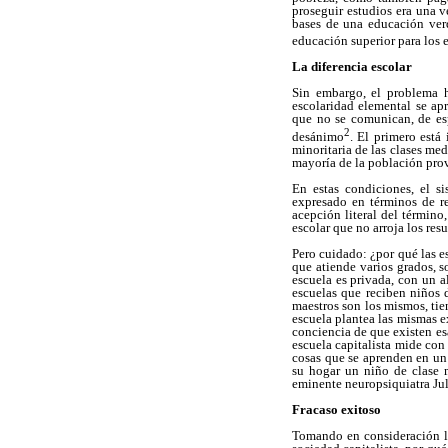
proseguir estudios era una v
bases de una educación verda
educación superior para los
La diferencia escolar
Sin embargo, el problema hu
escolaridad elemental se apr
que no se comunican, de espa
2
desánimo
. El primero está
minoritaria de las clases med
mayoría de la población prov
En estas condiciones, el s
expresado en términos de re
acepción literal del término
escolar que no arroja los res
Pero cuidado: ¿por qué las e
que atiende varios grados, 
escuela es privada, con un 
escuelas que reciben niños 
maestros son los mismos, tie
escuela plantea las mismas ex
conciencia de que existen esa
escuela capitalista mide con
cosas que se aprenden en un
su hogar un niño de clase m
eminente neuropsiquiatra Juli
Fracaso exitoso
Tomando en consideración lo