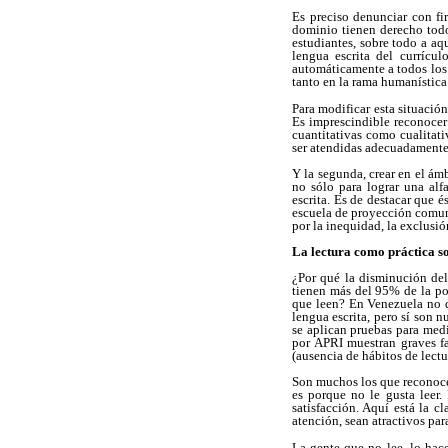
Es preciso denunciar con fir
dominio tienen derecho todos
estudiantes, sobre todo a aq
lengua escrita del currícu
automáticamente a todos los 
tanto en la rama humanística 
Para modificar esta situación
Es imprescindible reconocer 
cuantitativas como cualitati
ser atendidas adecuadamente,
Y la segunda, crear en el ám
no sólo para lograr una alf
escrita. Es de destacar que 
escuela de proyección comunit
por la inequidad, la exclusió
La lectura como práctica so
¿Por qué la disminución del
tienen más del 95% de la po
que leen? En Venezuela no d
lengua escrita, pero sí son 
se aplican pruebas para medi
por APRI muestran graves fa
(ausencia de hábitos de lectur
Son muchos los que reconocen
es porque no le gusta leer.
satisfacción. Aquí está la c
atención, sean atractivos para
La gente que no lee, lo hace