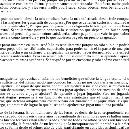
azones se encuentran íntima y recíprocamente relacionadas. En efecto, nadie podr
e cómo obtenerlos, y viceversa, nadie podrá saber cómo obtener esos beneficios s
se trata.
 práctica social, desde la más cotidiana hasta la más sofisticada, desde ir de compra
 a las mujeres, les gusta salir de compras? ¿Por qué se detienen curiosas o fascinada
 mirada ante otra? ¿Por qué pueden pasar horas eligiendo le tela que habrá de llena
ortina? Sencillamente porque conocen la satisfacción que depara una buena com
ecesidad personal y saben cómo satisfacerla, saben pagar lo que vale lo que realm
 se revela como inservible y por lo que hubiesen pagado un precio exagerado.
 pasar una tarde en un museo! Y lo es sencillamente porque no saben lo que podría
ra preparado, sensibilizado, capacitado, para poder sentir el impacto de una pin
nta de flecha o un cacharro prehispánico. Es preciso haber desarrollado una especia
amos indiferentes. Pero esa sensibilidad no se desarrollo si no se aprende a aprecia
os acontecimientos históricos. Saber qué se puede encontrar y saber cómo encontra
consiguiente, aprovechar al máximo los beneficios que ofrece la lengua escrita, el c
 es suficiente, del mismo modo que conocer las notas no nos convierte en músicos
 ajedrez. Por supuesto que nadie podrá jugar ajedrez si no sabe cómo se mueven l
ión de minutos, mientras que aprender a jugar ajedrez puede ser cuestión de años
ómo se aprende a jugar ajedrez? Se aprende a jugar jugando. Pero no jugando
strategias, porque será en función de esas estrategias que el jugador sabrá q
zar, qué defensa adoptar para evitar o para dar finalmente el jaque mate. Es que
ego, en procura de lograr lo que busca todo ajedrecista: jugar una buena partida.
so de la lectura. El conocimiento de las letras, es decir, de la correspondencia en
e alrededor de los seis o siete años, dependiendo del entorno en que se hallen inm
 los buenos lectores están alfabetizados, pero no todos los alfabetizados son buenos
nto con ella, la formación de un lector exige la incorporación del aprendiz a la práct
or se forma desde el primer año de vida, participando en actividades significativas