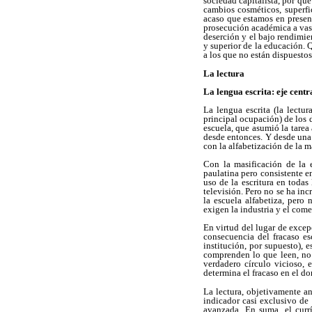
sociedad capitalista, por qu
cambios cosméticos, superfi
acaso que estamos en presenc
prosecución académica a vast
deserción y el bajo rendimi
y superior de la educación. 
a los que no están dispuestos
La lectura
La lengua escrita: eje centr
La lengua escrita (la lectur
principal ocupación) de los d
escuela, que asumió la tarea
desde entonces. Y desde una 
con la alfabetización de la m
Con la masificación de la 
paulatina pero consistente e
uso de la escritura en toda
televisión. Pero no se ha in
la escuela alfabetiza, pero
exigen la industria y el come
En virtud del lugar de excep
consecuencia del fracaso es
institución, por supuesto), 
comprenden lo que leen, no 
verdadero círculo vicioso, e
determina el fracaso en el do
La lectura, objetivamente ana
indicador casi exclusivo de
avanzada. En suma, el currí