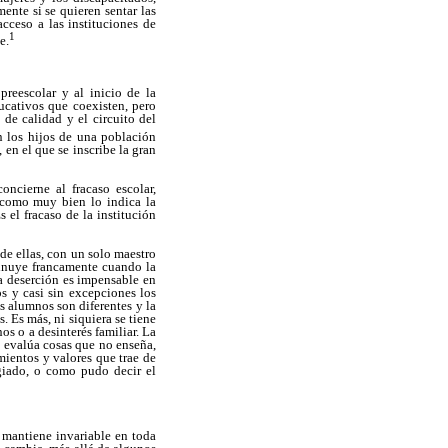
ente si se quieren sentar las
acceso a las instituciones de
1
e.
preescolar y al inicio de la
ducativos que coexisten, pero
e calidad y el circuito del
en los hijos de una población
 en el que se inscribe la gran
ncierne al fracaso escolar,
, como muy bien lo indica la
 el fracaso de la institución
de ellas, con un solo maestro
minuye francamente cuando la
a deserción es impensable en
s y casi sin excepciones los
s alumnos son diferentes y la
. Es más, ni siquiera se tiene
os o a desinterés familiar. La
, evalúa cosas que no enseña,
ientos y valores que trae de
egiado, o como pudo decir el
 mantiene invariable en toda