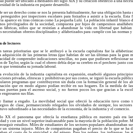
ual puede ser ubicado a mediados del siglo XIX y su creación obedeció a una necesid
sidad de la industria en pujante desarrollo.
 de ser un derecho como se nos la presenta habitualmente, fue una obligación hasta 
perseguidos por inspectores escolares para forzarlos a asistir a la escuela. Esta
ía aparece en tiras cómicas como La pequeña Lulú. La población infantil blanco d
nos privilegiados de la sociedad, compuesta por hijos de campesinos analfabeto
as fábricas, niños que se resistían a abandonar la vida en libertad que había
as necesitaban obreros disciplinados y alfabetizados para cumplir con las normas 
n de lectores
tareas prioritarias que se le atribuyó a la escuela capitalista fue la alfabetiz
a adquisición de las primeras letras (que habrían de ser las últimas para la gran m
acidad de comprender indicaciones sencillas, no para que pudiesen reflexionar 
de Taylor, según la cual el obrero debía dejar su cerebro en el perchero junto con
en que terminaba su jornada laboral.
la evolución de la industria capitalista en expansión, enarboló algunos principio
ituciones privadas, elitescas y prohibitivas por sus costos, se irguió la escuela pública
ularon programas que contribuyeron sin duda con la formación general de los al
rmación que en modo alguno podían recibir en sus hogares. En la medida de las
a sus puertas para el ascenso social, y no fueron pocos los que gracias a la esc
 engrosaron sus filas.
 llamar a engaño. La movilidad social que ofreció la educación tuvo como t
egios de clase, permaneciendo relegados los olvidados de siempre, los sectores
tuvo subordinado a las necesidades de la economía, de la industria y el comercio.
iglo XX el panorama que ofrecía la enseñanza pública en nuestro país era la
idad y con un nivel superior inalcanzable para la mayoría de la población pobre. M
oseguir estudios. Miles de estudiantes de los sectores populares abandonaban sus
r un sistema injusto. Miles de compatriotas pagaban el precio de lo que se ha d
an el costo de la etnicidad y del género. Para los pobres, los indígenas, las m