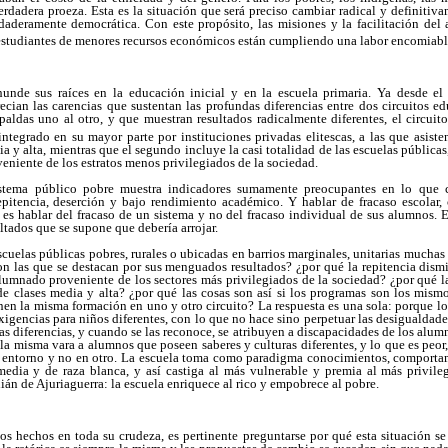
erdadera proeza. Esta es la situación que será preciso cambiar radical y definitivam
deramente democrática. Con este propósito, las misiones y la facilitación del 
 estudiantes de menores recursos económicos están cumpliendo una labor encomiabl
nde sus raíces en la educación inicial y en la escuela primaria. Ya desde el 
ecian las carencias que sustentan las profundas diferencias entre dos circuitos e
ldas uno al otro, y que muestran resultados radicalmente diferentes, el circuito d
 integrado en su mayor parte por instituciones privadas elitescas, a las que asist
ia y alta, mientras que el segundo incluye la casi totalidad de las escuelas públicas,
eniente de los estratos menos privilegiados de la sociedad.
istema público pobre muestra indicadores sumamente preocupantes en lo que co
pitencia, deserción y bajo rendimiento académico. Y hablar de fracaso escolar
, es hablar del fracaso de un sistema y no del fracaso individual de sus alumnos. Es
ultados que se supone que debería arrojar.
scuelas públicas pobres, rurales o ubicadas en barrios marginales, unitarias muchas 
son las que se destacan por sus menguados resultados? ¿por qué la repitencia dis
alumnado proveniente de los sectores más privilegiados de la sociedad? ¿por qué l
de clases media y alta? ¿por qué las cosas son así si los programas son los mismo
nen la misma formación en uno y otro circuito? La respuesta es una sola: porque lo
igencias para niños diferentes, con lo que no hace sino perpetuar las desigualdades
s diferencias, y cuando se las reconoce, se atribuyen a discapacidades de los alumn
 la misma vara a alumnos que poseen saberes y culturas diferentes, y lo que es peor
 entorno y no en otro. La escuela toma como paradigma conocimientos, comportam
edia y de raza blanca, y así castiga al más vulnerable y premia al más privil
án de Ajuriaguerra: la escuela enriquece al rico y empobrece al pobre.
s hechos en toda su crudeza, es pertinente preguntarse por qué esta situación se