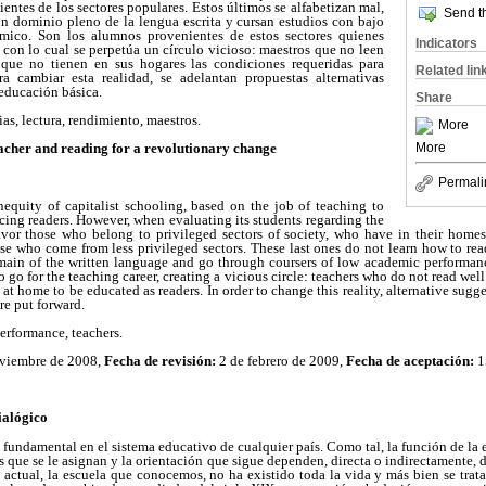
entes de los sectores populares. Estos últimos se alfabetizan mal,
Send th
n dominio pleno de la lengua escrita y cursan estudios con bajo
mico. Son los alumnos provenientes de estos sectores quienes
Indicators
, con lo cual se perpetúa un círculo vicioso: maestros que no leen
ue no tienen en sus hogares las condiciones requeridas para
Related lin
ra cambiar esta realidad, se adelantan propuestas alternativas
 educación básica.
Share
s, lectura, rendimiento, maestros.
More
More
eacher and reading for a revolutionary change
Permali
nequity of capitalist schooling, based on the job of teaching to
cing readers. However, when evaluating its students regarding the
avor those who belong to privileged sectors of society, who have in their home
se who come from less privileged sectors. These last ones do not learn how to rea
main of the written language and go through coursers of low academic performa
o go for the teaching career, creating a vicious circle: teachers who do not read we
at home to be educated as readers. In order to change this reality, alternative sug
e put forward.
performance, teachers.
viembre de 2008,
Fecha de revisión:
2 de febrero de 2009,
Fecha de aceptación:
1
ialógico
 fundamental en el sistema educativo de cualquier país. Como tal, la función de la 
os que se le asignan y la orientación que sigue dependen, directa o indirectamente, 
a actual, la escuela que conocemos, no ha existido toda la vida y más bien se trata