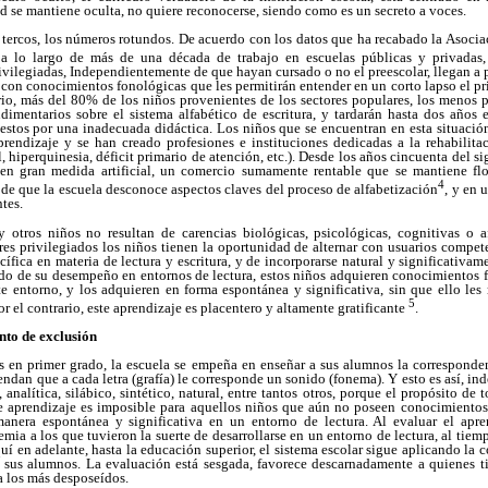
ad se mantiene oculta, no quiere reconocerse, siendo como es un secreto a voces.
tercos, los números rotundos. De acuerdo con los datos que ha recabado la Asocia
a lo largo de más de una década de trabajo en escuelas públicas y privadas
privilegiadas, Independientemente de que hayan cursado o no el preescolar, llegan a 
ir con conocimientos fonológicas que les permitirán entender en un corto lapso el pr
rio, más del 80% de los niños provenientes de los sectores populares, los menos p
imentarios sobre el sistema alfabético de escritura, y tardarán hasta dos años e
estos por una inadecuada didáctica. Los niños que se encuentran en esta situaci
prendizaje y se han creado profesiones e instituciones dedicadas a la rehabilit
l, hiperquinesia, déficit primario de atención, etc.). Desde los años cincuenta del s
 en gran medida artificial, un comercio sumamente rentable que se mantiene flo
4
de que la escuela desconoce aspectos claves del proceso de alfabetización
, y en 
ntes.
y otros niños no resultan de carencias biológicas, psicológicas, cognitivas o af
res privilegiados los niños tienen la oportunidad de alternar con usuarios compete
ífica en materia de lectura y escritura, y de incorporarse natural y significativame
ado de su desempeño en entornos de lectura, estos niños adquieren conocimientos
te entorno, y los adquieren en forma espontánea y significativa, sin que ello les
5
 el contrario, este aprendizaje es placentero y altamente gratificante
.
nto de exclusión
s en primer grado, la escuela se empeña en enseñar a sus alumnos la correspondenc
ndan que a cada letra (grafía) le corresponde un sonido (fonema). Y esto es así, 
, analítica, silábico, sintético, natural, entre tantos otros, porque el propósito d
 este aprendizaje es imposible para aquellos niños que aún no poseen conocimiento
anera espontánea y significativa en un entorno de lectura. Al evaluar el apre
emia a los que tuvieron la suerte de desarrollarse en un entorno de lectura, al tiem
quí en adelante, hasta la educación superior, el sistema escolar sigue aplicando la 
a sus alumnos. La evaluación está sesgada, favorece descarnadamente a quienes ti
 los más desposeídos.