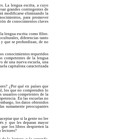
es. La lengua escrita, a cuyo
resar grandes contingentes de
drá modificarse eliminando la
onocimientos, para promover
ición de conocimientos claves
 lengua escrita como filtro.
culturales, diferencias tanto
l y que se profundizan, de no
 los conocimientos requeridos
ios competentes de la lengua
ivo de una nueva escuela, una
uela capitalista caracterizada
ores? ¿Por qué en países que
al, los que no comprenden lo
s usuarios competentes de la
mpetencia. En las escuelas no
 embargo, los datos obtenidos
allas sumamente preocupantes
ceptar que si la gente no lee
erés y que les deparan mayor
 que los libros despierten la
o lectores?
 de la lectura; y la segunda,