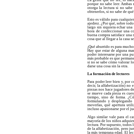
porque no sabe leer. Ambas r
otorga la lectura si no sab
obtenerlos, si no sabe de qué 
Esto es válido para cualquier
ajedrez. ¿Por qué, sobre todo
largo sin siquiera echar una
hora de confeccionar una c
buena compra satisface una n
cosa que al llegar a la casa
¡Qué aburrido es para muchos
Hay que estar de alguna mane
poder interesarse por una pu
más probable es que permanezc
si no se sabe cómo valorar l
darse una cosa sin la otra.
La formación de lectores
Para poder leer bien y, por 
decir, la alfabetización) no
piezas nos hace jugadores de
se mueve cada pieza es cuest
tiempo, sino de forma. ¿C
formulando y desplegando e
moverlas, qué apertura utili
incluso apasionarse por el ju
Algo similar vale para el ca
mayoría de los niños adquier
lectura. Por supuesto, todos
de la alfabetización, pero ju
la más temprana edad. El lect