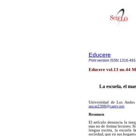
Educere
Print version
ISSN
1316-491
Educere vol.13 no.44 
La escuela, el ma
Universidad de Los Andes
ancar2308@cantv.net
Resumen
El artículo denuncia la inequ
mas no de formar lectores. S
lengua escrita, la escuela f
sociedad, que en sus hogares 