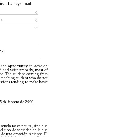
is article by e-mail
ks
nk
s the opportunity to develop
d and write properly, most of
nce. The student coming from
ll teaching student who do not
gestions tending to make basic
5 de febrero de 2009
escuela no es neutra, sino que
del tipo de sociedad en la que
 de una creación reciente. El