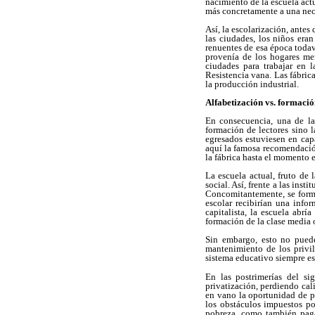
nacimiento de la escuela act
más concretamente a una nece
Así, la escolarización, antes
las ciudades, los niños eran 
renuentes de esa época todav
provenía de los hogares me
ciudades para trabajar en l
Resistencia vana. Las fábric
la producción industrial.
Alfabetización vs. formació
En consecuencia, una de las 
formación de lectores sino l
egresados estuviesen en cap
aquí la famosa recomendación 
la fábrica hasta el momento 
La escuela actual, fruto de 
social. Así, frente a las inst
Concomitantemente, se form
escolar recibirían una info
capitalista, la escuela abrí
formación de la clase media o
Sin embargo, esto no puede
mantenimiento de los privil
sistema educativo siempre es
En las postrimerías del s
privatización, perdiendo cal
en vano la oportunidad de pr
los obstáculos impuestos po
pobreza, como también pagab