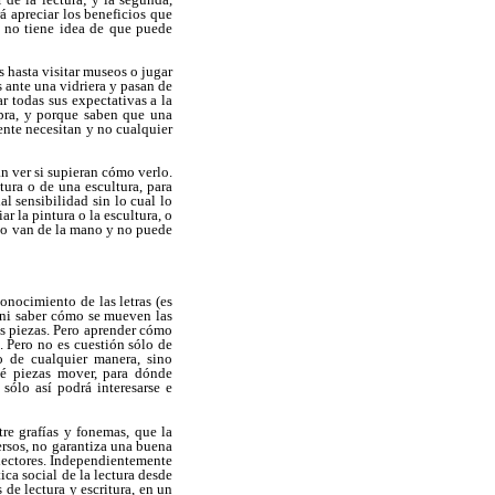
á apreciar los beneficios que
i no tiene idea de que puede
s hasta visitar museos o jugar
s ante una vidriera y pasan de
r todas sus expectativas a la
pra, y porque saben que una
ente necesitan y no cualquier
n ver si supieran cómo verlo.
tura o de una escultura, para
l sensibilidad sin lo cual lo
r la pintura o la escultura, o
rlo van de la mano y no puede
onocimiento de las letras (es
, ni saber cómo se mueven las
as piezas. Pero aprender cómo
. Pero no es cuestión sólo de
 de cualquier manera, sino
ué piezas mover, para dónde
 sólo así podrá interesarse e
tre grafías y fonemas, que la
ersos, no garantiza una buena
 lectores. Independientemente
ica social de la lectura desde
 de lectura y escritura, en un