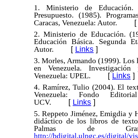
1. Ministerio de Educación. 
Presupuesto. (1985). Program
Caracas, Venezuela: Autor.
2. Ministerio de Educación. (1
Educación Básica. Segunda Et
[
Links
]
Autor.
3. Morles, Armando (1999). Los li
en Venezuela. Investigación 
[
Links
]
Venezuela: UPEL.
4. Ramírez, Tulio (2004). El tex
Venezuela: Fondo Editor
[
Links
]
UCV.
5. Reppeto Jiménez, Emigdia y H
didáctico de los libros de texto
Palmas de Gran C
http://bdigital.ulpgc.es/digital/v