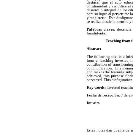
destacar que el acto educ
cotidianidad y visibilice al
desarrollo integral de los e
para su logro al pervertirse 
y magisterio. Esta desfigura
se realiza desde la mentira y
Palabras claves:
docencia 
fraudulenta.
Teaching from t
Abstract
The following text is a brie
from a teaching invested i
contribution of transforming
communication. This memoria
and makes the learning subje
achieved, this purpose find
perverted. This disfiguratio
Key words:
invested teachin
Fecha de recepción:
7 de en
Introito
Estas notas dan cuenta de u