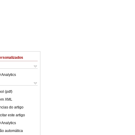
ersonalizados
 Analytics
ol (pdf)
 em XML
cias do artigo
itar este artigo
 Analytics
ão automática