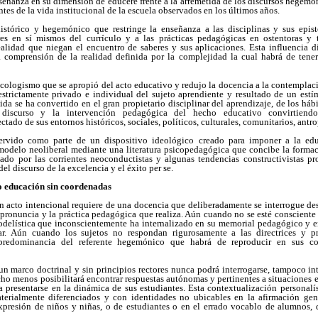
nseñanza en su dimensión de educere frente a la arremetida de los discursos hegemón
tes de la vida institucional de la escuela observados en los últimos años.
istórico y hegemónico que restringe la enseñanza a las disciplinas y sus epis
res en sí mismos del currículo y a las prácticas pedagógicas en ostentoras y 
alidad que niegan el encuentro de saberes y sus aplicaciones. Esta influencia di
a comprensión de la realidad definida por la complejidad la cual habrá de tener
cologismo que se apropió del acto educativo y redujo la docencia a la contemplac
estrictamente privado e individual del sujeto aprendiente y resultado de un est
ida se ha convertido en el gran propietario disciplinar del aprendizaje, de los háb
l discurso y la intervención pedagógica del hecho educativo convirtiend
tado de sus entornos históricos, sociales, políticos, culturales, comunitarios, antr
ervido como parte de un dispositivo ideológico creado para imponer a la edu
modelo neoliberal mediante una literatura psicopedagógica que concibe la forma
lado por las corrientes neoconductistas y algunas tendencias constructivistas p
del discurso de la excelencia y el éxito per se.
 educación sin coordenadas
n acto intencional requiere de una docencia que deliberadamente se interrogue d
e pronuncia y la práctica pedagógica que realiza. Aún cuando no se esté consciente 
modelística que inconscientemente ha internalizado en su memorial pedagógico y 
lar. Aún cuando los sujetos no respondan rigurosamente a las directrices y 
 predominancia del referente hegemónico que habrá de reproducir en sus coti
n marco doctrinal y sin principios rectores nunca podrá interrogarse, tampoco int
ho menos posibilitará encontrar respuestas autónomas y pertinentes a situaciones 
a presentarse en la dinámica de sus estudiantes. Esta contextualización persona
materialmente diferenciados y con identidades no ubicables en la afirmación ge
xpresión de niños y niñas, o de estudiantes o en el errado vocablo de alumnos, d