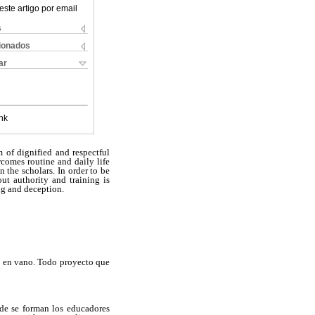
este artigo por email
s
cionados
ar
nk
m of dignified and respectful
comes routine and daily life
 the scholars. In order to be
ut authority and training is
ng and deception.
o en vano. Todo proyecto que
nde se forman los educadores