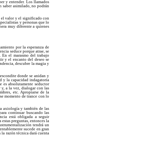
ber y entender. Los llamados
un saber asimilado, no podrán
el valor y el significado con
specialistas y personas que lo
anera muy diferente a quienes
tamiento por la esperanza de
cencia seduce porque atrae, se
o. En el marasmo del trabajo
tir y el encanto del deseo se
cendencia, descubre la magia y
 escondite donde se anidan y
d y la capacidad indagatoria
te es absolutamente seductor
y, a la vez, dialogar con las
umbres, etc. Apropiarse de la
 ese momento de trance con lo
la axiología y también de las
 para continuar buscando las
ncia está obligada a seguir
 estas preguntas, entonces la
instrumentalización tendrá un
amentablemente sucede en gran
 la razón técnica dará cuenta