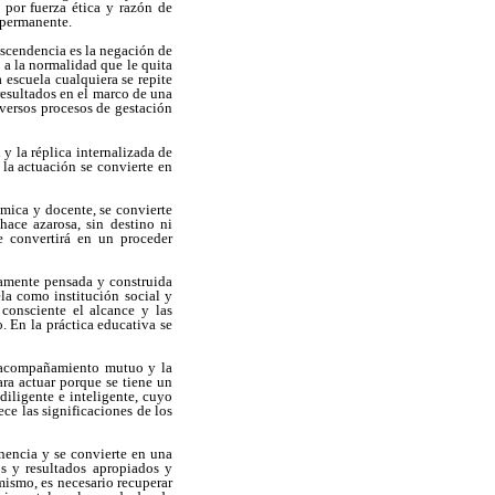
 por fuerza ética y razón de
 permanente.
rascendencia es la negación de
a a la normalidad que le quita
 escuela cualquiera se repite
resultados en el marco de una
versos procesos de gestación
 la réplica internalizada de
la actuación se convierte en
mica y docente, se convierte
hace azarosa, sin destino ni
e convertirá en un proceder
samente pensada y construida
ela como institución social y
consciente el alcance y las
. En la práctica educativa se
n acompañamiento mutuo y la
ara actuar porque se tiene un
diligente e inteligente, cuyo
ce las significaciones de los
inencia y se convierte en una
s y resultados apropiados y
mismo, es necesario recuperar