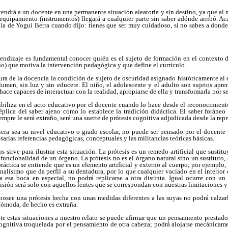
endrá a un docente en una permanente situación aleatoria y sin destino, ya que al no
l equipamiento (instrumentos) llegará a cualquier parte sin saber adónde arribó. Ac
nía de Yogui Berra cuando dijo: tienes que ser muy cuidadoso, si no sabes a donde
ndizaje es fundamental conocer quién es el sujeto de formación en el contexto de
iño) que motiva la intervención pedagógica y que define el currículo.
tura de la docencia la condición de sujeto de oscuridad asignado históricamente a
 lumen, sin luz y sin educere. El niño, el adolescente y el adulto son sujetos apre
hace capaces de interactuar con la realidad, apropiarse de ella y transformarla por se
ibiliza en el acto educativo por el docente cuando lo hace desde el reconocimien
réplica del saber ajeno como lo establece la tradición didáctica. El saber foráne
empre le será extraño, será una suerte de prótesis cognitiva adjudicada desde la rep
iera sea su nivel educativo o grado escolar, no puede ser pensado por el docente
arias referencias pedagógicas, conceptuales y las militancias teóricas básicas.
s sirve para ilustrar esta situación. La prótesis es un remedo artificial que susti
a funcionalidad de un órgano. La prótesis no es el órgano natural sino un sustituto,
 práctica se entiende que es un elemento artificial y externo al cuerpo; por ejemplo
nalísimo que da perfil a su dentadura, por lo que cualquier vaciado en el interior 
a esa boca en especial, no podrá replicarse a otra distinta. Igual ocurre con un 
isión será solo con aquellos lentes que se correspondan con nuestras limitaciones y
posee una prótesis hecha con unas medidas diferentes a las suyas no podrá calzar
ncómoda, de hecho es extraña.
te estas situaciones a nuestro relato se puede afirmar que un pensamiento presta
cognitiva troquelada por el pensamiento de otra cabeza; podrá alojarse mecánicam