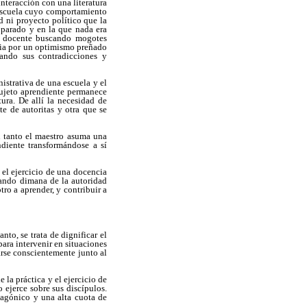
nteracción con una literatura
a escuela cuyo comportamiento
d ni proyecto político que la
 parado y en la que nada era
ón docente buscando mogotes
ncia por un optimismo preñado
tando sus contradicciones y
istrativa de una escuela y el
sujeto aprendiente permanece
ura. De allí la necesidad de
e de autoritas y otra que se
en tanto el maestro asuma una
diente transformándose a sí
 el ejercicio de una docencia
uando dimana de la autoridad
ro a aprender, y contribuir a
nto, se trata de dignificar el
ara intervenir en situaciones
arse conscientemente junto al
la práctica y el ejercicio de
 ejerce sobre sus discípulos.
tagónico y una alta cuota de