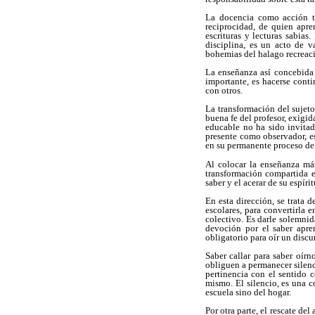
La docencia como acción t
reciprocidad, de quien apr
escrituras y lecturas sabias
disciplina, es un acto de v
bohemias del halago recreaci
La enseñanza así concebida e
importante, es hacerse cont
con otros.
La transformación del sujeto
buena fe del profesor, exigid
educable no ha sido invitad
presente como observador, es
en su permanente proceso de 
Al colocar la enseñanza más
transformación compartida en
saber y el acerar de su espírit
En esta dirección, se trata 
escolares, para convertirla 
colectivo. Es darle solemnid
devoción por el saber apren
obligatorio para oír un discu
Saber callar para saber oír
obliguen a permanecer silenci
pertinencia con el sentido 
mismo. El silencio, es una 
escuela sino del hogar.
Por otra parte, el rescate de