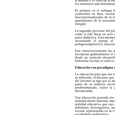
el sentido y el valor de la e
los nutrientes más determinan
El primero, es el enfoque h
contenidos en fines escola
descontextualizadas de la re
aprendientes de la necesari
integral.
La segunda, proviene del psi
como si éste fuese un acto 
psico-didáctica. Esta arremet
secuestrado el pensar, e
pedagoterapéutico3, desconec
Este intervencionismo ha s
incorporar gradualmente el 
desde un currículo desarrol
hedonista escolar, el cultivo 
Educación con paradigma o
La educación para que sea u
su reflexión, el discurso qu
del docente se rige por la 
partir de su infancia esco
predeterminado, existe la
mecanizadas.
Una educación pensada sin u
realidad donde laborará, muc
realidad educativa que van 
diferentes, heterogéneos, 
escolar representada en la e
vocabulario pedagógico.