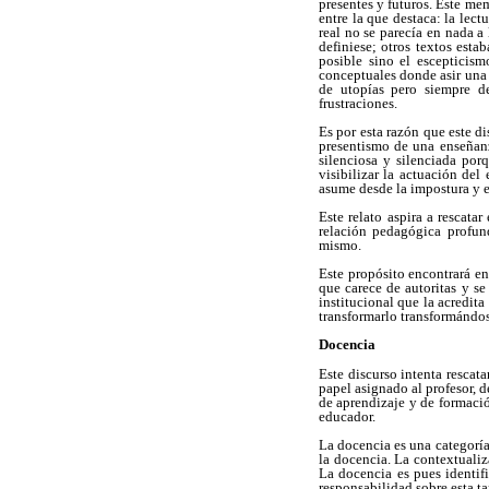
presentes y futuros. Este me
entre la que destaca: la lec
real no se parecía en nada a
definiese; otros textos est
posible sino el escepticis
conceptuales donde asir una 
de utopías pero siempre de
frustraciones.
Es por esta razón que este d
presentismo de una enseñanz
silenciosa y silenciada por
visibilizar la actuación de
asume desde la impostura y e
Este relato aspira a rescata
relación pedagógica profun
mismo.
Este propósito encontrará en
que carece de autoritas y s
institucional que la acredit
transformarlo transformándos
Docencia
Este discurso intenta rescata
papel asignado al profesor, 
de aprendizaje y de formació
educador.
La docencia es una categoría
la docencia. La contextualiz
La docencia es pues identif
responsabilidad sobre esta ta