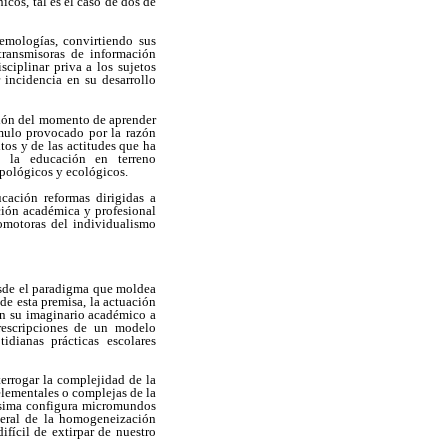
icos, tal es el caso de dos de
temologías, convirtiendo sus
transmisoras de información
sciplinar priva a los sujetos
 incidencia en su desarrollo
ión del momento de aprender
ímulo provocado por la razón
itos y de las actitudes que ha
o la educación en terreno
opológicos y ecológicos.
cación reformas dirigidas a
ción académica y profesional
romotoras del individualismo
esde el paradigma que moldea
de esta premisa, la actuación
en su imaginario académico a
prescripciones de un modelo
dianas prácticas escolares
errogar la complejidad de la
elementales o complejas de la
lísima configura micromundos
neral de la homogeneización
ifícil de extirpar de nuestro