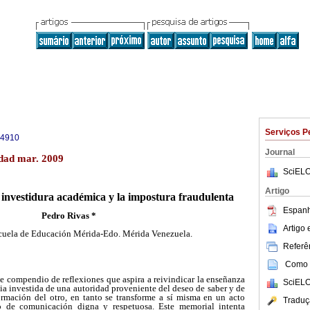
Serviços P
-4910
Journal
dad mar. 2009
SciELO
Artigo
 investidura académica y la impostura fraudulenta
Espanh
Pedro Rivas *
Artigo
scuela de Educación Mérida-Edo. Mérida Venezuela.
Referên
Como c
ve compendio de reflexiones que aspira a reivindicar la enseñanza
SciELO
a investida de una autoridad proveniente del deseo de saber y de
formación del otro, en tanto se transforme a sí misma en un acto
Traduç
 de comunicación digna y respetuosa. Este memorial intenta