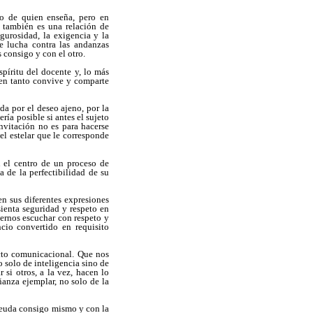
o de quien enseña, pero en
 también es una relación de
igurosidad, la exigencia y la
de lucha contra las andanzas
 consigo y con el otro.
spíritu del docente y, lo más
 en tanto convive y comparte
da por el deseo ajeno, por la
ría posible si antes el sujeto
nvitación no es para hacerse
el estelar que le corresponde
n el centro de un proceso de
a de la perfectibilidad de su
en sus diferentes expresiones
sienta seguridad y respeto en
bernos escuchar con respeto y
ncio convertido en requisito
acto comunicacional. Que nos
o solo de inteligencia sino de
si otros, a la vez, hacen lo
anza ejemplar, no solo de la
r deuda consigo mismo y con la