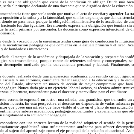
 es más una obligación que viene de la condición de obligar. Deuda más bien
n, sería el principio declarado de una docencia que se dignifica desde la educación
 trascendencia tiene que ser la razón que motiva el acto de enseñar y aprender. La t
la oposición a la rutina y a la fatuosidad, que son los engranajes que dan existenci
a donde no pasa nada, porque la obligación administrativa de lo académico de una
haciendo los días igualitos. Ese ritornelo expresa una obligación que termina sin 
ue la razón primaria por trascender. La docencia como expresión intencional de di
scenarios.
 desde la vocación por la enseñanza tendrá como guía de conducción la intuición y
 la socialización pedagógica que comienza en la escuela primaria y el liceo. Acá 
e y de bondadosas intenciones.
ñada al margen de lo académico y despojada de la vocación y preparación acadé
ica sin trascendencia, porque carece de referentes teóricos y conceptuales, se 
 un desempeño motivado por la conveniencia personal y laboral. Finalmente, s
ón docente realizada desde una preparación académica con sentido crítico, riguro
la escuela y sus entornos, consciente del rol asignado a la educación y a la escu
gico del Estado, observará un marco de acción de mayor compromiso que hará 
pedagógica. Nunca daría pie a un ejercicio laboral ocioso, ni técnico-administrativo
zosa, placentera, trascendente para el docente y maravillosa para el estudiante.
este escenario expresará un rostro, una mirada, una gramática, que transmite u
ición honesta. En esta perspectiva el docente no dispondría de varias máscaras p
 actor que posee una mirada que hace visible al otro en el plano de una actuación 
continente de saberes académicos, pedagógicos, culturales y experienciales que ofre
n singularidad a la actuación pedagógica.
esponderse con una correcta lectura de la realidad adquiere el sentido de la pert
esariamente apodíctica2 sino suficientemente autónoma para ofrecer desempeño
do al sujeto del aprendizaje como el eje principal de la relación educacional. Así 