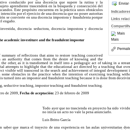
ativo conducido por una docencia que supere la rutina y la
Enviar 
 sujeto aprendiente trascenderá en la búsqueda y consecución del
ducandos. Este propósito encuentra en la práctica unos obstáculos
Indicadore
la intención por el ejercicio de una docencia que no posee autoritas
ción se convierte en una docencia impostora y fraudulenta porque
Links rela
 el engaño.
Compartilh
investida, docencia seductora, docencia impostora y docencia
Mais
Mais
he academic investiture and the fraudulent impostur
Permali
f summary of reflections that aims to restore teaching conceived
n an authority that comes from the desire of knowing and the
 the other, as it is transformed in itself into a pedagogic act of taking in a strea
l attempts to highlight that the educational act directed by a teaching that over
ct visible will transcend in the search and achievement of integral development in
s some obstacles in the practice when the intention of exercising teaching witho
n is turned into an impostor and fraudulent teaching because it is done from deceivi
g, seductive teaching, impostor teaching and fraudulent teaching.
ero de 2009,
Fecha de aceptación:
23 de febrero de 2009
Todo ayer que no trascienda en proyecto ha sido vivid
no inicia un acto no vale la pena anunciarlo. 
Luis Britto García
n saber que marca el trayecto de una experiencia en las aulas universitarias do