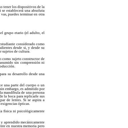
 tener los dispositivos de la
á se establecerá una absoluta
 vas, puedes terminar en otra
l grupo etario (el adulto, el
l estudiante considerado como
ndientes desde si, y desde su
r sujetos de cultura.
to como sujeto constructor de
o asumido sin comprensión ni
roducción.
 para su desarrollo desde una
tuye una parte del cuerpo o un
 sin embargo, es admitido por
, la mandíbula de una persona
de la boca para replicarle sus
par de lentes. Si se aspira a
 exigencias ópticas.
la física ni psicológicamente
do y aprendido mecánicamente
ente en nuestra memoria pero