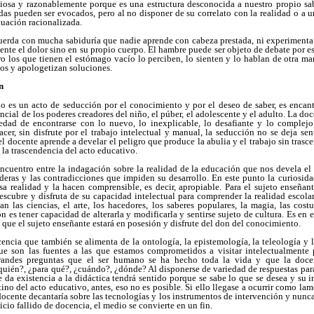
ciosa y razonablemente porque es una estructura desconocida a nuestro propio sa
das pueden ser evocados, pero al no disponer de su correlato con la realidad o a 
ituación racionalizada.
uerda con mucha sabiduría que nadie aprende con cabeza prestada, ni experimenta 
iente el dolor sino en su propio cuerpo. El hambre puede ser objeto de debate por e
ro los que tienen el estómago vacío lo perciben, lo sienten y lo hablan de otra m
sos y apologetizan soluciones.
n
o es un acto de seducción por el conocimiento y por el deseo de saber, es encan
cial de los poderes creadores del niño, el púber, el adolescente y el adulto. La do
edad de encontrarse con lo nuevo, lo inexplicable, lo desafiante y lo complej
lacer, sin disfrute por el trabajo intelectual y manual, la seducción no se deja sen
el docente aprende a develar el peligro que produce la abulia y el trabajo sin tras
 la trascendencia del acto educativo.
encuentro entre la indagación sobre la realidad de la educación que nos devela el
deras y las contradicciones que impiden su desarrollo. En este punto la curiosida
sa realidad y la hacen comprensible, es decir, apropiable. Para el sujeto enseñan
scubre y disfruta de su capacidad intelectual para comprender la realidad escolar 
n las ciencias, el arte, los hacedores, los saberes populares, la magia, las cost
n es tener capacidad de alterarla y modificarla y sentirse sujeto de cultura. Es en
que el sujeto enseñante estará en posesión y disfrute del don del conocimiento.
ocencia que también se alimenta de la ontología, la epistemología, la teleología y 
ue son las fuentes a las que estamos comprometidos a visitar intelectualmente
grandes preguntas que el ser humano se ha hecho toda la vida y que la doce
quién?, ¿para qué?, ¿cuándo?, ¿dónde? Al disponerse de variedad de respuestas para
 da existencia a la didáctica tendrá sentido porque se sabe lo que se desea y su 
tino del acto educativo, antes, eso no es posible. Si ello llegase a ocurrir como l
docente decantaría sobre las tecnologías y los instrumentos de intervención y nunca
icio fallido de docencia, el medio se convierte en un fin.