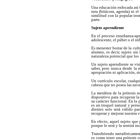
Una educación enfocada así t
ruta (bitácora, agenda) ni e
similitud con la popular iro
parte.
Sujeto aprendiente
En el proceso enseñanza-apre
adolescente, el púber o el n
Es menester borrar de la cul
alumno, es decir, sujeto sin
naturaleza potencial que los 
Un sujeto aprendiente se vis
saber, pero nunca desde la 
apropiación ni aplicación, si
Un currículo escolar, cualqu
cabeza que no posea las neces
La metáfora de la prótesis no
dispositivo para recuperar l
su carácter funcional. En la
es un troquel natural y perso
dientes solo será válido par
recuperar y mejorar nuestra v
En efecto, aquel sujeto que 
porque le será y la sentirá i
Transfiriendo metafóricamen
es como tener una prótesis 