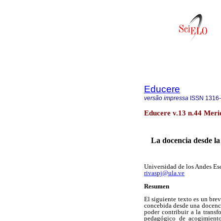
Educere
versão impressa
ISSN
1316
Educere v.13 n.44 Meri
La docencia desde la
Universidad de los Andes E
rivaspj@ula.ve
Resumen
El siguiente texto es un bre
concebida desde una docenci
poder contribuir a la trans
pedagógico de acogimiento