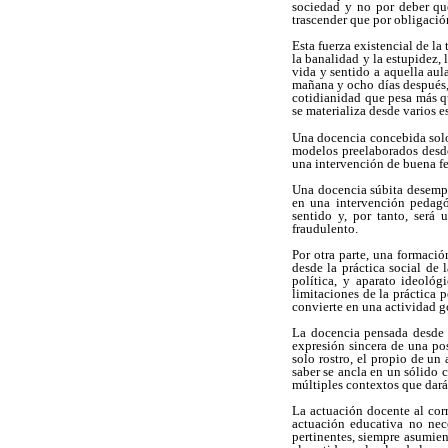
sociedad y no por deber que
trascender que por obligació
Esta fuerza existencial de la
la banalidad y la estupidez, 
vida y sentido a aquella aul
mañana y ocho días después, 
cotidianidad que pesa más q
se materializa desde varios e
Una docencia concebida solo
modelos preelaborados desde
una intervención de buena f
Una docencia súbita desempe
en una intervención pedagóg
sentido y, por tanto, será
fraudulento.
Por otra parte, una formaci
desde la práctica social de 
política, y aparato ideoló
limitaciones de la práctica 
convierte en una actividad go
La docencia pensada desde 
expresión sincera de una pos
solo rostro, el propio de un
saber se ancla en un sólido 
múltiples contextos que dará
La actuación docente al corr
actuación educativa no nec
pertinentes, siempre asumien