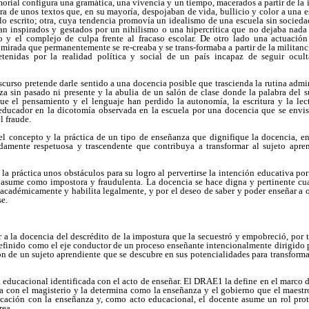
morial configura una gramática, una vivencia y un tiempo, macerados a partir de la i
tura de unos textos que, en su mayoría, despojaban de vida, bullicio y color a un
 lo escrito; otra, cuya tendencia promovía un idealismo de una escuela sin socieda
aban inspirados y gestados por un nihilismo o una hipercrítica que no dejaba nada
mo y el complejo de culpa frente al fracaso escolar. De otro lado una actuaci
mirada que permanentemente se re-creaba y se trans-formaba a partir de la milita
tenidas por la realidad política y social de un país incapaz de seguir ocul
iscurso pretende darle sentido a una docencia posible que trascienda la rutina admin
a sin pasado ni presente y la abulia de un salón de clase donde la palabra del 
que el pensamiento y el lenguaje han perdido la autonomía, la escritura y la lect
l educador en la dicotomía observada en la escuela por una docencia que se envist
l fraude.
r el concepto y la práctica de un tipo de enseñanza que dignifique la docencia, 
damente respetuosa y trascendente que contribuya a transformar al sujeto apren
 la práctica unos obstáculos para su logro al pervertirse la intención educativa por
e asume como impostora y fraudulenta. La docencia se hace digna y pertinente c
a académicamente y habilita legalmente, y por el deseo de saber y poder enseñar a ot
e.
r a la docencia del descrédito de la impostura que la secuestró y empobreció, por ta
definido como el eje conductor de un proceso enseñante intencionalmente dirigido p
n de un sujeto aprendiente que se descubre en sus potencialidades para transform
 educacional identificada con el acto de enseñar. El DRAE1 la define en el marco de 
a con el magisterio y la determina como la enseñanza y el gobierno que el maestro
icación con la enseñanza y, como acto educacional, el docente asume un rol pro
rea.