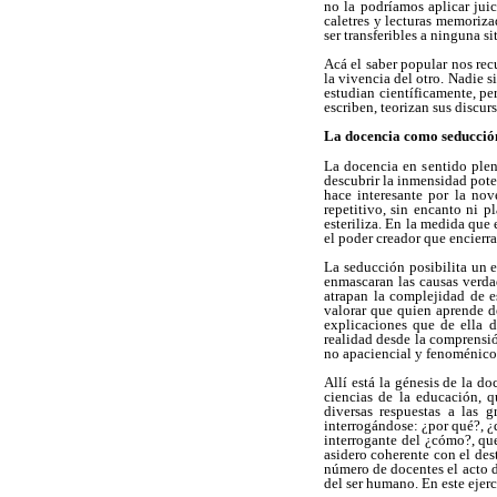
no la podríamos aplicar jui
caletres y lecturas memoriza
ser transferibles a ninguna s
Acá el saber popular nos rec
la vivencia del otro. Nadie s
estudian científicamente, pe
escriben, teorizan sus discur
La docencia como seducció
La docencia en sentido plen
descubrir la inmensidad poten
hace interesante por la nov
repetitivo, sin encanto ni p
esteriliza. En la medida que 
el poder creador que encierra
La seducción posibilita un 
enmascaran las causas verda
atrapan la complejidad de e
valorar que quien aprende de
explicaciones que de ella da
realidad desde la comprensió
no apaciencial y fenoménico 
Allí está la génesis de la d
ciencias de la educación, q
diversas respuestas a las 
interrogándose: ¿por qué?, ¿
interrogante del ¿cómo?, que
asidero coherente con el des
número de docentes el acto 
del ser humano. En este ejerc