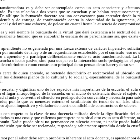
ransformadora es y debe ser contemplada como un acto consciente y afectuos
ende. Es una relación a dos voces que se escuchan y se hablan respetuosamente,
. De allí que la formación docente sea una convocatoria para aprender desde la r
alentía y de entrega, de confrontación contra la obscuridad de la ignorancia, 
onal y del mínimo esfuerzo, de pelear sin cuartel frente la ausencia de compromisos
s y será siempre la búsqueda de la virtud que dará existencia a la rectitud del e
inuamente humano que es encontrar la esencia de su personalísimo ser, que existe
 aprendiente no es generada por una fuerza externa de carácter imperativo solicita
a por mandato de la ley o de un requerimiento establecido por el currículo; eso no se
o a aprender y a participar deliberadamente en/de su acto transformacional. La i
cucha o lector pasivo, sino para ocupar en la interacción socio-pedagógica el pap
descubrimiento como constructor principal de su pensar, de su hacer y de su ser.
 cerca de quien aprende, se pretende descubrirlo en reciprocidad al ubicarlo e
 los diferentes planos de lo cultural y lo social y, especialmente, de la búsqued
u.
de rescatar y dignificar uno de los espacios más importantes de la escuela: el aula 
en el lugar antropológico de la escuela, en el nicho de existencia donde el sujeto 
ad al aula y convertir el silencio en predisposición convenida y necesaria para sa
der, por lo que es menester enterrar el sentimiento de temor de un falso sile
rso ajeno, impositivo y violador de nuestra condición de constructores de saberes.
nos con respeto es la clave de una docencia militada desde la dignificación del 
ados es una cosa y que callemos por respeto para oír al otro es un acto diferente, n
común. Nadie puede oír si no permanece en silencio atento, ni nadie puede hablar 
condición que debe ser reclamada, respetada y sabiamente aprendida desde la enseñ
l amor por el saber debe ser un propósito inherente al acto docente, es aprender po