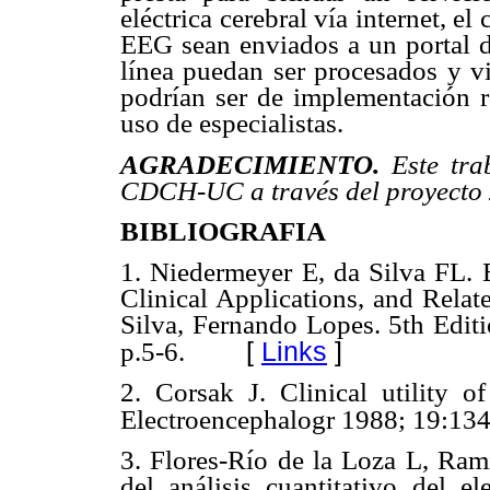
eléctrica cerebral vía internet, e
EEG sean enviados a un portal d
línea puedan ser procesados y vi
podrían ser de implementación re
uso de especialistas.
AGRADECIMIENTO.
Este trab
CDCH-UC a través del proyecto
BIBLIOGRAFIA
1. Niedermeyer E, da Silva FL. E
Clinical Applications, and Relat
Silva, Fernando Lopes. 5th Edit
[
Links
]
p.5-6.
2. Corsak J. Clinical utility 
Electroencephalogr 1988; 19:134
3. Flores-Río de la Loza L, Ram
del análisis cuantitativo del e