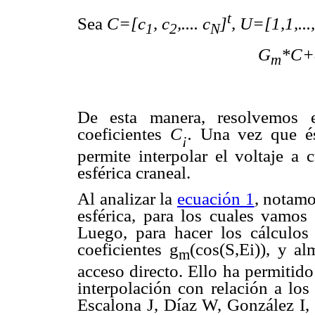
t
Sea
C=[c
, c
,.... c
]
, U=[1,1,...
1
2
N
G
*C+
m
De esta manera, resolvemos e
coeficientes
C
.
Una vez que és
¡
permite interpolar el voltaje a 
esférica craneal.
Al analizar la
ecuación 1
, notamo
esférica, para los cuales vamos 
Luego, para hacer los cálculos 
coeficientes g
(cos(S,Ei)), y a
m
acceso directo. Ello ha permitid
interpolación con relación a lo
Escalona J, Díaz W, González I, 