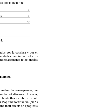
is article by e-mail
ks
nk
dos por la catalasa y por el
acidades para inducir efectos
 necesariamente relacionadas
eriments.
ammation. In consequence, the
number of diseases. However,
celerate this metabolic event.
 (CPX) and norfloxacin (NFX)
e their effects on apoptosis