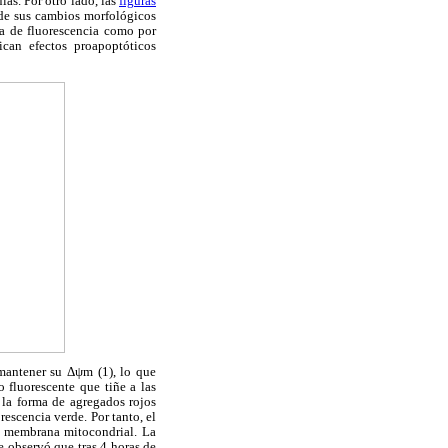
as. Por otro lado, las
figuras
 de sus cambios morfológicos
ía de fluorescencia como por
ican efectos proapoptóticos
mantener su Δψm (1), lo que
 fluorescente que tiñe a las
la forma de agregados rojos
escencia verde. Por tanto, el
de membrana mitocondrial. La
Se observó que tras 4 horas de