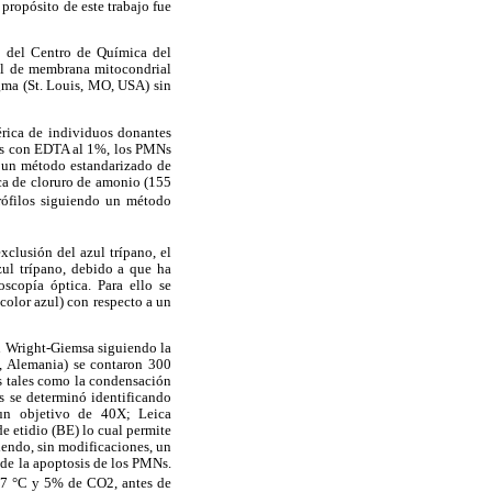
propósito de este trabajo fue
s del Centro de Química del
ial de membrana mitocondrial
gma (St. Louis, MO, USA) sin
érica de individuos donantes
bos con EDTA al 1%, los PMNs
o un método estandarizado de
nica de cloruro de amonio (155
rófilos siguiendo un método
xclusión del azul trípano, el
zul trípano, debido a que ha
oscopía óptica. Para ello se
color azul) con respecto a un
on Wright-Giemsa siguiendo la
s, Alemania) se contaron 300
as tales como la condensación
s se determinó identificando
un objetivo de 40X; Leica
e etidio (BE) lo cual permite
uiendo, sin modificaciones, un
de la apoptosis de los PMNs.
 37 °C y 5% de CO2, antes de