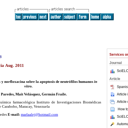
Services 
8
Journal
cia Aug. 2011
SciELO
Article
a y norfloxacina sobre la apoptosis de neutrófilos humanos
in
vitro.
Spanis
Article
Paredes, Mait Velásquez, Germán Fraile.
Article
uímica farmacológica Instituto de Investigaciones Biomédicas
 Carabobo, Maracay, Venezuela
How to 
redes
E-mail:
marlaalej@hotmail.com
SciELO
Automat