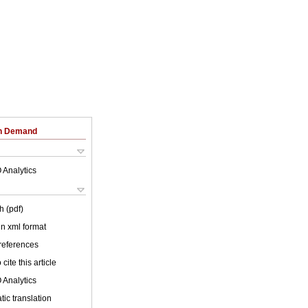
on Demand
 Analytics
h (pdf)
 in xml format
 references
cite this article
 Analytics
ic translation