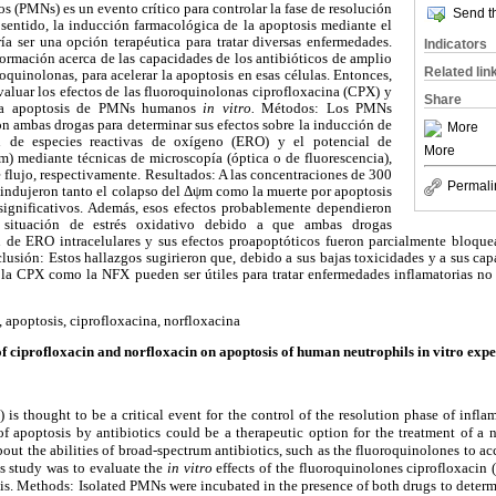
os (PMNs) es un evento crítico para controlar la fase de resolución
Send th
 sentido, la inducción farmacológica de la apoptosis mediante el
ía ser una opción terapéutica para tratar diversas enfermedades.
Indicators
ormación acerca de las capacidades de los antibióticos de amplio
Related lin
oquinolonas, para acelerar la apoptosis en esas células. Entonces,
valuar los efectos de las fluoroquinolonas ciprofloxacina (CPX) y
Share
 la apoptosis de PMNs humanos
in vitro.
Métodos: Los PMNs
n ambas drogas para determinar sus efectos sobre la inducción de
More
ón de especies reactivas de oxígeno (ERO) y el potencial de
More
 mediante técnicas de microscopía (óptica o de fluorescencia),
 flujo, respectivamente. Resultados: A las concentraciones de 300
Permali
indujeron tanto el colapso del Δψm como la muerte por apoptosis
significativos. Además, esos efectos probablemente dependieron
situación de estrés oxidativo debido a que ambas drogas
 de ERO intracelulares y sus efectos proapoptóticos fueron parcialmente bloquea
lusión: Estos hallazgos sugirieron que, debido a sus bajas toxicidades y a sus cap
la CPX como la NFX pueden ser útiles para tratar enfermedades inflamatorias no
, apoptosis, ciprofloxacina, norfloxacina
of ciprofloxacin and norfloxacin on apoptosis of human neutrophils in vitro exp
is thought to be a critical event for the control of the resolution phase of infl
f apoptosis by antibiotics could be a therapeutic option for the treatment of a 
bout the abilities of broad-spectrum antibiotics, such as the fluoroquinolones to ac
is study was to evaluate the
in vitro
effects of the fluoroquinolones ciprofloxacin
. Methods: Isolated PMNs were incubated in the presence of both drugs to determin