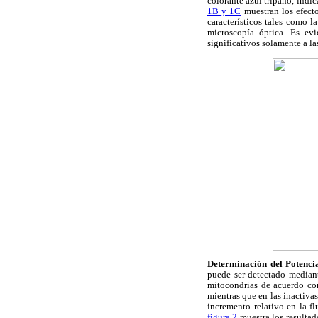
colorante azul tripano, indi
1B y 1C
muestran los efecto
característicos tales como 
microscopía óptica. Es evi
significativos solamente a l
Determinación del Potenc
puede ser detectado mediant
mitocondrias de acuerdo co
mientras que en las inactiva
incremento relativo en la f
figura 2
muestra los resultad