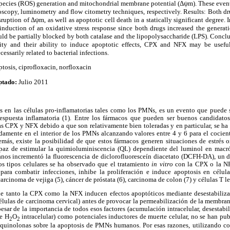
species (ROS) generation and mitochondrial membrane potential (Δψm). These events
oscopy, luminometry and flow citometry techniques, respectively. Results: Both dr
sruption of Δψ
m
, as well as apoptotic cell death in a statically significant degree. 
nduction of an oxidative stress response since both drugs increased the generati
ould be partially blocked by both catalase and the lipopolysaccharide (LPS). Concl
city and their ability to induce apoptotic effects, CPX and NFX may be useful
essarily related to bacterial infections.
ptosis, ciprofloxacin, norfloxacin
ptado:
Julio 2011
s en las células pro-inflamatorias tales como los PMNs, es un evento que puede se
espuesta inflamatoria (1). Entre los fármacos que pueden ser buenos candidatos
as CPX y NFX debido a que son relativamente bien toleradas y en particular, se h
damente en el interior de los PMNs alcanzando valores entre 4 y 6 para el cocient
demás, existe la posibilidad de que estos fármacos generen situaciones de estrés 
paz de estimular la quimioluminiscencia (QL) dependiente del luminol en macróf
s incrementó la fluorescencia de diclorofluoresceín diacetato (DCFH-DA), un d
sos tipos celulares se ha observado que el tratamiento
in vitro
con la CPX o la N
para combatir infecciones, inhibe la proliferación e induce apoptosis en célu
rcinoma de vejiga (5), cáncer de próstata (6), carcinoma de colon (7) y células T l
e tanto la CPX como la NFX inducen efectos apoptóticos mediante desestabilizac
élulas de carcinoma cervical) antes de provocar la permeabilización de la membran
pesar de la importancia de todos esos factores (acumulación intracelular, desestabil
de H
O
intracelular) como potenciales inductores de muerte celular, no se han pu
2
2
roquinolonas sobre la apoptosis de PMNs humanos. Por esas razones, utilizando con