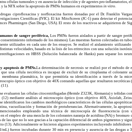
tra células tumorales y en ausencia de infección y de agentes pro-inflamatorios, el 
PX y la NFX sobre la apoptosis de PMNs humanos en experimentos
in vitro
.
 drogas ciprofloxacina y norfloxacina fueron donadas por el Dr. Franklin Varga
estigaciones Científicas (IVIC). El kit MitoScreen (JC-1) para detectar el potenc
nces Pharmingen (San Diego, USA). El resto de los reactivos se adquirieron de Si
umanos de sangre periférica,
Los PMNs fueron aislados a partir de sangre perif
 consentimiento informado de los mismos). Las muestras fueron colectadas en tu
mente utilizados en cada uno de los ensayos. Se realizó el aislamiento utilizand
distintas velocidades, basado en la lisis de los eritrocitos con una solución isotó
entrifugaciones en HBSS (Solución balanceada de Hanks) para separar los neut
 y apoptosis de PMNs.
La determinación de necrosis se realizó por el método de e
 que una célula necrótica es incapaz de excluir de su citoplasma el colorante a
 membrana plasmática, lo que permitiría su identificación a través de la micr
croscopio óptico con objetivo de 40X contando aquellas que resultaron necróticas (
 (11).
 se evaluaron las células citocentrifugadas (Hermle Z323K, Alemania) y teñidas c
a (12) mediante análisis al microscopio óptico (con objetivo 40X, Axiolab, Zeis
 se identificaron los cambios morfológicos característicos de las células apoptótic
tina, vacuolización y formación de protuberancias. Alternativamente, la apoptosi
 mencionados empleando una técnica de microscopía de fluorescencia (con 
en el empleo de una mezcla de los colorantes naranja de acridina (NA) y bromuro d
es de las que no lo son gracias a la captación diferencial de ambos pigmentos y sig
ito (13). Adicionalmente se hicieron algunos experimentos incluyendo inhibidores 
l/mL) fueron incubadas durante 30 min en presencia y ausencia de las drogas a