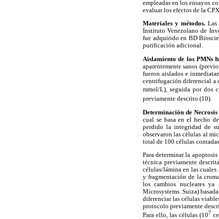
empleadas en los ensayos con
evaluar los efectos de la C
Materiales y métodos.
Las
Instituto Venezolano de Inv
fue adquirido en BD Bioscie
purificación adicional.
Aislamiento de los PMNs h
aparentemente sanos (previo
fueron aislados e inmediata
centrifugación diferencial a 
mmol/L), seguida por dos c
previamente descrito (10).
Determinación de Necrosis
cual se basa en el hecho de
perdido la integridad de su
observaron las células al mi
total de 100 células contadas
Para determinar la apoptosis
técnica previamente descrit
células/lámina en las cuales
y fragmentación de la croma
los cambios nucleares ya
Microsystems. Suiza) basada 
diferenciar las células viabl
protocolo previamente descr
7
Para ello, las células (10
ce