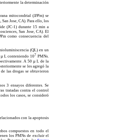
teriormente la determinación
brana mitocondrial (ΔΨm) se
 San Jose, CA). Para ello, los
dide (JC-1) durante 15 min a
osciences, San Jose, CA). El
l ΔΨm como consecuencia del
mioluminiscencia (QL) en un
7
 µ L conteniendo 10
PMNs.
pectivamente. A 50 µ L de la
teriormente se les agregó la
de las drogas se obtuvieron
os 3 ensayos diferentes. Se
s tratadas contra el control
odos los casos, se consideró
relacionados con la apoptosis
mbos compuestos en todo el
ienen los PMNs de excluir el