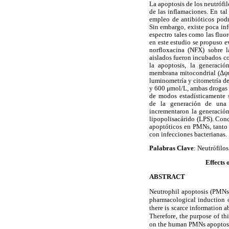
La apoptosis de los neutrófil
de las inflamaciones. En tal
empleo de antibióticos podr
Sin embargo, existe poca inf
espectro tales como las fluor
en este estudio se propuso e
norfloxacina (NFX) sobre
aislados fueron incubados co
la apoptosis, la generaci
membrana mitocondrial (Δψm)
luminometría y citometría de
y 600 μmol/L, ambas drogas 
de modos estadísticamente 
de la generación de una 
incrementaron la generación
lipopolisacárido (LPS). Conc
apoptóticos en PMNs, tanto 
con infecciones bacterianas.
Palabras Clave
: Neutrófilos
Effects 
ABSTRACT
Neutrophil apoptosis (PMNs) 
pharmacological induction o
there is scarce information a
Therefore, the purpose of th
on the human PMNs apoptosis