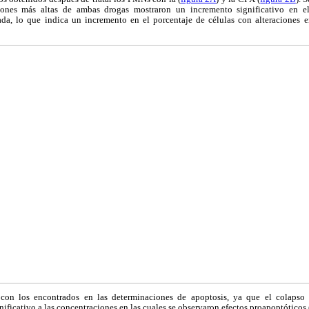
iones más altas de ambas drogas mostraron un incremento significativo en e
ada, lo que indica un incremento en el porcentaje de células con alteraciones 
 con los encontrados en las determinaciones de apoptosis, ya que el colaps
nificativo a las concentraciones en las cuales se observaron efectos proapoptóticos 