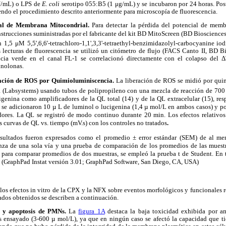
 U/mL) o LPS de
E. coli
serotipo 055:B5 (1 μg/mL) y se incubaron por 24 horas. Pos
iendo el procedimiento descrito anteriormente para microscopía de fluorescencia.
ial de Membrana Mitocondrial.
Para detectar la pérdida del potencial de mem
nstrucciones suministradas por el fabricante del kit BD MitoScreen (BD Biosciences,
,5 μM 5,5',6,6'-tetrachloro-1,1',3,3'-tetraethyl-benzimidazolyl-carbocyanine io
lecturas de fluorescencia se utilizó un citómetro de flujo (FACS Canto II, BD Bi
ncia verde en el canal FL-1 se correlacionó directamente con el colapso de
inolonas.
ación de ROS por Quimioluminiscencia.
La liberación de ROS se midió por qui
 (Labsystems) usando tubos de polipropileno con una mezcla de reacción de 700
genina como amplificadores de la QL total (14) y de la QL extracelular (15), res
 se adicionaron 10 µ L de luminol o lucigenina (1,4 µ mol/L en ambos casos) y pos
res. La QL se registró de modo continuo durante 20 min. Los efectos relativos 
s curvas de QL vs. tiempo (mV.s) con los controles no tratados
.
sultados fueron expresados como el promedio ± error estándar (SEM) de al men
nza de una sola vía y una prueba de comparación de los promedios de las muestra
, para comparar promedios de dos muestras, se empleó la prueba t de Student. En t
5 (GraphPad Instat versión 3.01; GraphPad Software, San Diego, CA, USA)
 los efectos in vitro de la CPX y la NFX sobre eventos morfológicos y funcionales 
tados obtenidos se describen a continuación.
s y apoptosis de PMNs.
La
figura 1A
destaca la baja toxicidad exhibida por a
s ensayado (3-600 µ mol/L), ya que en ningún caso se afectó la capacidad que t