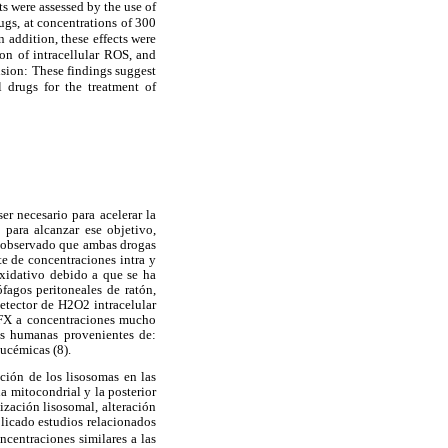
 were assessed by the use of
ugs, at concentrations of 300
In addition, these effects were
on of intracellular ROS, and
usion: These findings suggest
 drugs for the treatment of
r necesario para acelerar la
 para alcanzar ese objetivo,
a observado que ambas drogas
e de concentraciones intra y
oxidativo debido a que se ha
agos peritoneales de ratón,
etector de H2O2 intracelular
FX a concentraciones mucho
las humanas provenientes de:
eucémicas (8).
ión de los lisosomas en las
a mitocondrial y la posterior
ización lisosomal, alteración
blicado estudios relacionados
centraciones similares a las