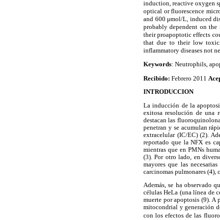
induction, reactive oxygen 
optical or fluorescence micr
and 600 μmol/L, induced di
probably dependent on the i
their proapoptotic effects c
that due to their low toxi
inflammatory diseases not nec
Keywords
: Neutrophils, apo
Recibido:
Febrero 2011
Ace
INTRODUCCION
La inducción de la apoptosi
exitosa resolución de una r
destacan las fluoroquinolon
penetran y se acumulan rápi
extracelular (IC/EC) (2). A
reportado que la NFX es ca
mientras que en PMNs humano
(3). Por otro lado, en diver
mayores que las necesarias 
carcinomas pulmonares (4), ca
Además, se ha observado qu
células HeLa (una línea de c
muerte por apoptosis (9). A 
mitocondrial y generación 
con los efectos de las fluo