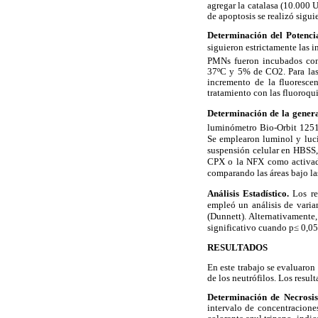
agregar la catalasa (10.000
de apoptosis se realizó sigu
Determinación del Potenc
siguieron estrictamente las i
PMNs fueron incubados con 1
37ºC y 5% de CO2. Para las 
incremento de la fluoresce
tratamiento con las fluoroqu
Determinación de la gener
luminómetro Bio-Orbit 1251
Se emplearon luminol y luci
suspensión celular en HBSS,
CPX o la NFX como activado
comparando las áreas bajo la
Análisis Estadístico.
Los re
empleó un análisis de varia
(Dunnett). Alternativamente
significativo cuando p≤ 0,0
RESULTADOS
En este trabajo se evaluaron
de los neutrófilos. Los resul
Determinación de Necrosi
intervalo de concentracione