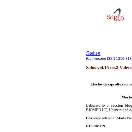
Salus
Print version
ISSN
1316-713
Salus vol.15 no.2 Valen
Efectos de ciprofloxacin
Marla 
Laboratorio 5 Sección bioq
BIOMED UC, Universidad de
Correspondencia:
Marla Pa
RESUMEN