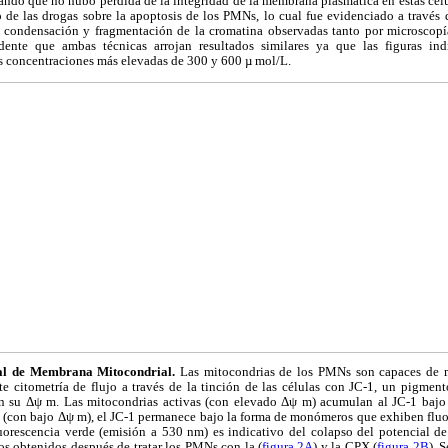
cando que no hubo pérdida de la integridad de la membrana plasmática en estas célul
 de las drogas sobre la apoptosis de los PMNs, lo cual fue evidenciado a través
la condensación y fragmentación de la cromatina observadas tanto por microscop
dente que ambas técnicas arrojan resultados similares ya que las figuras ind
as concentraciones más elevadas de 300 y 600 µ mol/L.
ial de Membrana Mitocondrial.
Las mitocondrias de los PMNs son capaces de 
e citometría de flujo a través de la tinción de las células con JC-1, un pigmento
n su Δψ m. Las mitocondrias activas (con elevado Δψ m) acumulan al JC-1 bajo 
s (con bajo Δψ m), el JC-1 permanece bajo la forma de monómeros que exhiben fluor
luorescencia verde (emisión a 530 nm) es indicativo del colapso del potencial 
os obtenidos después de tratar los PMNs con la (
figura 2A
) y la CPX (
figura 2B
). 