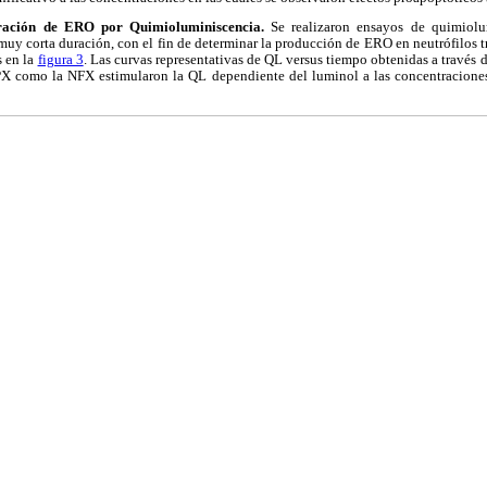
eración de ERO por Quimioluminiscencia.
Se realizaron ensayos de quimiolu
muy corta duración, con el fin de determinar la producción de ERO en neutrófilos 
s en la
figura 3
. Las curvas representativas de QL versus tiempo obtenidas a través 
PX como la NFX estimularon la QL dependiente del luminol a las concentraciones