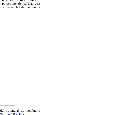
l porcentaje de células con
en el potencial de membrana
o del potencial de membrana
(
figuras 1B y 1C
).