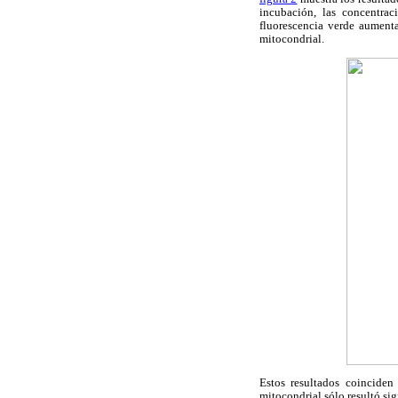
incubación, las concentrac
fluorescencia verde aument
mitocondrial.
Estos resultados coinciden
mitocondrial sólo resultó sig