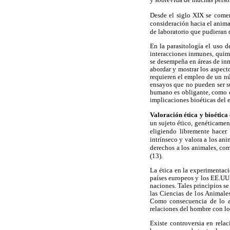
Desde el siglo XIX se come
consideración hacia el animal
de laboratorio que pudieran d
En la parasitología el uso d
interacciones inmunes, quimi
se desempeña en áreas de inm
abordar y mostrar los aspec
requieren el empleo de un nú
ensayos que no pueden ser su
humano es obligante, como en
implicaciones bioéticas del
Valoración ética y bioétic
un sujeto ético, genéticament
eligiendo libremente hacer 
intrínseco y valora a los an
derechos a los animales, co
(13).
La ética en la experimentaci
países europeos y los EE.UU.
naciones. Tales principios s
las Ciencias de los Animale
Como consecuencia de lo an
relaciones del hombre con lo
Existe controversia en rela