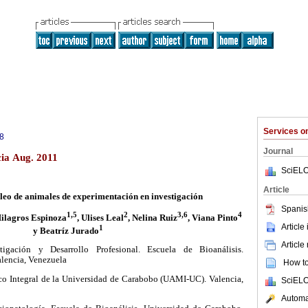
Services 
8
Journal
cia Aug. 2011
SciELO
Article
pleo de animales de experimentación en investigación
Spanis
1,5
2
3,6
4
lagros Espinoza
, Ulises Leal
, Nelina Ruiz
, Viana Pinto
Article
1
y Beatríz Jurado
Article
igación y Desarrollo Profesional. Escuela de Bioanálisis.
lencia, Venezuela
How to 
o Integral de la Universidad de Carabobo (UAMI-UC). Valencia,
SciELO
Automat