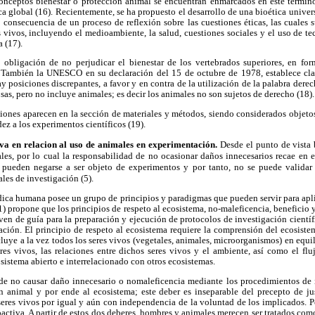
onceptos bienestar o protección animal se encuentran enmarcados en este términ
a global (16). Recientemente, se ha propuesto el desarrollo de una bioética univers
consecuencia de un proceso de reflexión sobre las cuestiones éticas, las cuales s
vivos, incluyendo el medioambiente, la salud, cuestiones sociales y el uso de t
 (17).
a obligación de no perjudicar el bienestar de los vertebrados superiores, en for
. También la UNESCO en su declaración del 15 de octubre de 1978, establece cla
y posiciones discrepantes, a favor y en contra de la utilización de la palabra dere
cosas, pero no incluye animales; es decir los animales no son sujetos de derecho (18).
ciones aparecen en la sección de materiales y métodos, siendo considerados objet
dez a los experimentos científicos (19).
iva en relacion al uso de animales en experimentación.
Desde el punto de vista 
ales, por lo cual la responsabilidad de no ocasionar daños innecesarios recae en 
pueden negarse a ser objeto de experimentos y por tanto, no se puede validar 
les de investigación (5).
dica humana posee un grupo de principios y paradigmas que pueden servir para apli
1) propone que los principios de respeto al ecosistema, no-maleficencia, beneficio y
ven de guía para la preparación y ejecución de protocolos de investigación cientí
ción. El principio de respeto al ecosistema requiere la comprensión del ecosist
luye a la vez todos los seres vivos (vegetales, animales, microorganismos) en equil
res vivos, las relaciones entre dichos seres vivos y el ambiente, así como el flu
istema abierto e interrelacionado con otros ecosistemas.
de no causar daño innecesario o nomaleficencia mediante los procedimientos de 
n animal y por ende al ecosistema; este deber es inseparable del precepto de j
seres vivos por igual y aún con independencia de la voluntad de los implicados. P
ctiva. A partir de estos dos deberes, hombres y animales merecen ser tratados com