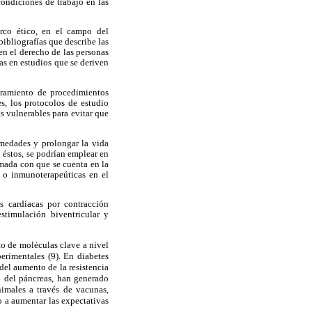
ondiciones de trabajo en las
arco ético, en el campo del
ibliografías que describe las
en el derecho de las personas
as en estudios que se deriven
joramiento de procedimientos
s, los protocolos de estudio
s vulnerables para evitar que
rmedades y prolongar la vida
 éstos, se podrían emplear en
mada con que se cuenta en la
o o inmunoterapeúticas en el
s cardíacas por contracción
stimulación biventricular y
to de moléculas clave a nivel
erimentales (9). En diabetes
del aumento de la resistencia
 β del páncreas, han generado
nimales a través de vacunas,
o a aumentar las expectativas