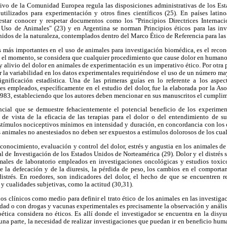
tivo de la Comunidad Europea regula las disposiciones administrativas de los Est
utilizados para experimentación y otros fines científicos (25). En países lati
star conocer y respetar documentos como los "Principios Directrices Internaci
Uso de Animales" (23) y en Argentina se norman Principios éticos para las inv
enidos de la naturaleza, contemplados dentro del Marco Ético de Referencia para las
s más importantes en el uso de animales para investigación biomédica, es el recon
ta el momento, se considera que cualquier procedimiento que cause dolor en humano
 alivio del dolor en animales de experimentación es un imperativo ético. Por otra p
 la variabilidad en los datos experimentales requiriéndose el uso de un número ma
ignificación estadística. Una de las primeras guías en lo referente a los aspec
 empleados, específicamente en el estudio del dolor, fue la elaborada por la Aso
1983, estableciendo que los autores deben mencionar en sus manuscritos el cumplim
encial que se demuestre fehacientemente el potencial beneficio de los experime
 de vista de la eficacia de las terapias para el dolor o del entendimiento de 
stímulos nociceptivos mínimos en intensidad y duración, en concordancia con los o
os animales no anestesiados no deben ser expuestos a estímulos dolorosos de los cua
conocimiento, evaluación y control del dolor, estrés y angustia en los animales de
 de Investigación de los Estados Unidos de Norteamérica (29). Dolor y el distrés
ales de laboratorio empleados en investigaciones oncológicas y estudios toxico
 la defecación y de la diuresis, la pérdida de peso, los cambios en el comporta
distrés. En roedores, son indicadores del dolor, el hecho de que se encuentren r
 y cualidades subjetivas, como la actitud (30,31).
os clínicos como medio para definir el trato ético de los animales en las investiga
dad o con drogas y vacunas experimentales es precisamente la observación y análisis
ética considera no éticos. Es allí donde el investigador se encuentra en la disyu
una parte, la necesidad de realizar investigaciones que puedan ir en beneficio huma