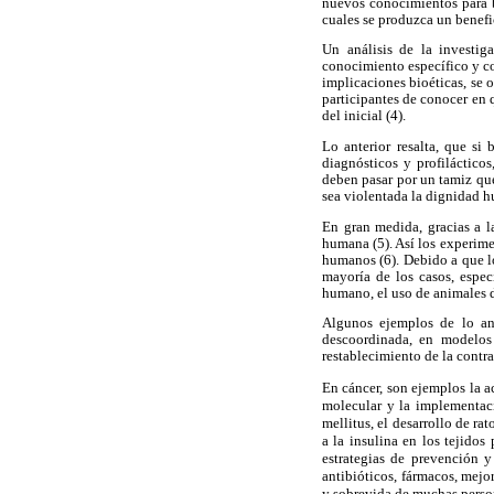
nuevos conocimientos para b
cuales se produzca un benefic
Un análisis de la investig
conocimiento específico y co
implicaciones bioéticas, se 
participantes de conocer en 
del inicial (4).
Lo anterior resalta, que si
diagnósticos y profiláctico
deben pasar por un tamiz que
sea violentada la dignidad 
En gran medida, gracias a l
humana (5). Así los experime
humanos (6). Debido a que l
mayoría de los casos, espec
humano, el uso de animales de
Algunos ejemplos de lo ant
descoordinada, en modelos 
restablecimiento de la contr
En cáncer, son ejemplos la a
molecular y la implementaci
mellitus, el desarrollo de ra
a la insulina en los tejidos
estrategias de prevención y
antibióticos, fármacos, mejo
y sobrevida de muchas perso