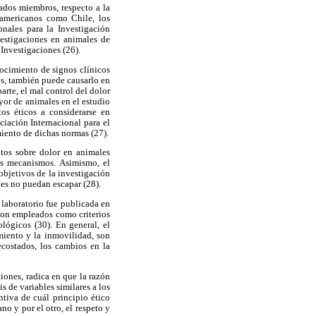
ados miembros, respecto a la
noamericanos como Chile, los
onales para la Investigación
estigaciones en animales de
 Investigaciones (26).
ocimiento de signos clínicos
s, también puede causarlo en
arte, el mal control del dolor
yor de animales en el estudio
tos éticos a considerarse en
ciación Internacional para el
iento de dichas normas (27).
ntos sobre dolor en animales
sus mecanismos. Asimismo, el
bjetivos de la investigación
les no puedan escapar (28).
 laboratorio fue publicada en
 son empleados como criterios
lógicos (30). En general, el
miento y la inmovilidad, son
ecostados, los cambios en la
ciones, radica en que la razón
 de variables similares a los
ntiva de cuál principio ético
no y por el otro, el respeto y