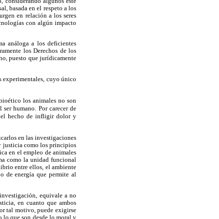
o, considerando algunos este
al, basada en el respeto a los
urgen en relación a los seres
ecnologías con algún impacto
ma análoga a los deficientes
ramente los Derechos de los
cho, puesto que jurídicamente
os experimentales, cuyo único
bioético los animales no son
el ser humano. Por carecer de
el hecho de infligir dolor y
carlos en las investigaciones
 justicia como los principios
fica en el empleo de animales
ema como la unidad funcional
ibrio entre ellos, el ambiente
jo de energía que permite al
investigación, equivale a no
usticia, en cuanto que ambos
or tal motivo, puede exigirse
o lo que son desde lo moral y