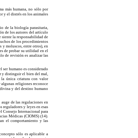
rma más humana, no sólo por
r y el distrés en los animales
o de la biología parasitaria,
n de los autores del artículo
 siente la responsabilidad de
muchos de los procedimientos
 y moluscos, entre otros), en
s de probar su utilidad en el
o de revisión es analizar las
 el ser humano es considerado
 y distinguir el bien del mal,
 la única criatura con valor
r algunas religiones reconoce
 divina y del destino humano
l auge de las regulaciones en
s reguladores y leyes en esas
el Consejo Internacional para
encias Médicas (CIOMS) (14).
lan el comportamiento y las
concepto sólo es aplicable a