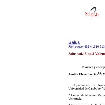
Salus
Print version
ISSN
1316-713
Salus vol.15 no.2 Valen
Bioética y el em
1,4,
Emilia Elena Barrios
Mi
1 Departamento de Invest
Universidad de Carabobo. Va
2 Unidad de Atención Médic
Venezuela