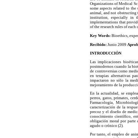
Organizations of Medical Sci
some aspects related to the
animal, and not obstructing 
institution, especially in
implementations that provide
of the research rules of each 
Key Words:
Bioethics, exper
Recibido:
Junio 2009
Apro
INTRODUCCIÓN
Las implicaciones bioética
postmodernos cuando la biot
de controversias como medio
en terapias alternativas pa
impactaron no sólo la medi
mejoramiento de la producci
En la actualidad, se emplea
perros, gatos, primates, cer
Farmacología, Microbiologí
caracterización de la respu
precoz y el diseño de medic
conocimiento científico, en
obligación moral por parte 
agudo o crónico (2).
Por tanto, el empleo de ani