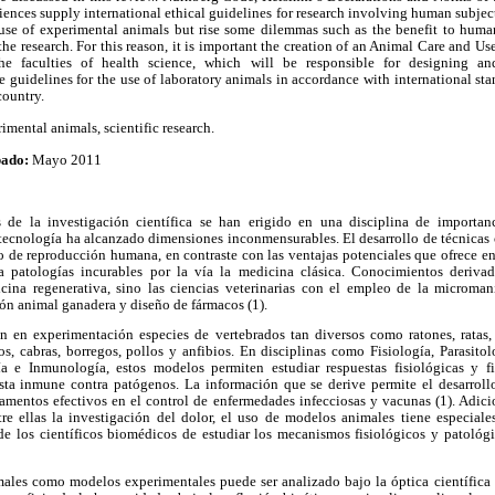
ences supply international ethical guidelines for research involving human subjec
 use of experimental animals but rise some dilemmas such as the benefit to human
the research. For this reason, it is important the creation of an Animal Care and U
 the faculties of health science, which will be responsible for designing a
 guidelines for the use of laboratory animals in accordance with international stan
country.
imental animals, scientific research.
bado:
Mayo 2011
s de la investigación científica se han erigido en una disciplina de importa
ecnología ha alcanzado dimensiones inconmensurables. El desarrollo de técnicas
 de reproducción humana, en contraste con las ventajas potenciales que ofrece en 
ra patologías incurables por la vía la medicina clásica. Conocimientos deriva
cina regenerativa, sino las ciencias veterinarias con el empleo de la microman
ón animal ganadera y diseño de fármacos (1).
n en experimentación especies de vertebrados tan diversos como ratones, ratas,
dos, cabras, borregos, pollos y anfibios. En disciplinas como Fisiología, Parasitol
a e Inmunología, estos modelos permiten estudiar respuestas fisiológicas y fi
esta inmune contra patógenos. La información que se derive permite el desarroll
amentos efectivos en el control de enfermedades infecciosas y vacunas (1). Adicio
tre ellas la investigación del dolor, el uso de modelos animales tiene especiale
de los científicos biomédicos de estudiar los mecanismos fisiológicos y patológ
males como modelos experimentales puede ser analizado bajo la óptica científica