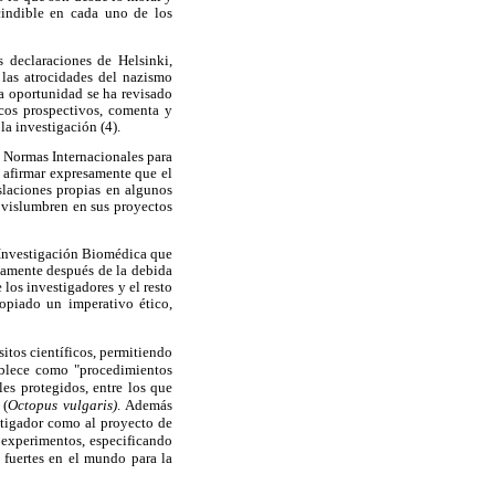
scindible en cada uno de los
s declaraciones de Helsinki,
 las atrocidades del nazismo
a oportunidad se ha revisado
icos prospectivos, comenta y
la investigación (4).
s Normas Internacionales para
 afirmar expresamente que el
slaciones propias en algunos
se vislumbren en sus proyectos
a Investigación Biomédica que
lamente después de la debida
los investigadores y el resto
opiado un imperativo ético,
itos científicos, permitiendo
tablece como "procedimientos
es protegidos, entre los que
 (
Octopus vulgaris)
. Además
stigador como al proyecto de
s experimentos, especificando
s fuertes en el mundo para la