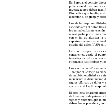
En Europa, el consejo direc
protección de los animales 
investigadores deben manife
Biomédica que implique el 
laboratorio, de granja y obt
Una de las responsabilidade
asociados con el dolor. Has
los animales. La prevención y
o la angustia puede aumentar
con el fin de alcanzar la s
experimentación con animales
estudio del dolor (IASP) en 
Entre otros aspectos, es es
conscientes, desde el punto
investigador debe emplear e
éticamente justificables y l
Una amplia revisión sobre re
1992 por el Consejo Nacional
de morbi-mortalidad en anim
incremento o disminución de
signos clínicos de dolor y 
apariencia del vello corporal
El problema de asumir criteri
de los ensayos de patogenici
signos y síntomas que la bio
deberá hacer prevalecer, por 