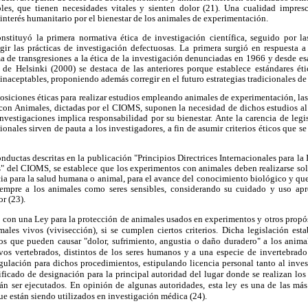
ibles, que tienen necesidades vitales y sienten dolor (21). Una cualidad impre
 interés humanitario por el bienestar de los animales de experimentación.
tituyó la primera normativa ética de investigación científica, seguido por la
gir las prácticas de investigación defectuosas. La primera surgió en respuesta a
a de transgresiones a la ética de la investigación denunciadas en 1966 y desde es
 de Helsinki (2000) se destaca de las anteriores porque establece estándares ét
s inaceptables, proponiendo además corregir en el futuro estrategias tradicionales de 
isposiciones éticas para realizar estudios empleando animales de experimentación, la
con Animales, dictadas por el CIOMS, suponen la necesidad de dichos estudios al
nvestigaciones implica responsabilidad por su bienestar. Ante la carencia de legi
ionales sirven de pauta a los investigadores, a fin de asumir criterios éticos que 
conductas descritas en la publicación "Principios Directrices Internacionales para l
" del CIOMS, se establece que los experimentos con animales deben realizarse so
ia para la salud humana o animal, para el avance del conocimiento biológico y que 
siempre a los animales como seres sensibles, considerando su cuidado y uso apr
r (23).
 con una Ley para la protección de animales usados en experimentos y otros propós
males vivos (vivisección), si se cumplen ciertos criterios. Dicha legislación es
os que pueden causar "dolor, sufrimiento, angustia o daño duradero" a los animal
ivos vertebrados, distintos de los seres humanos y a una especie de invertebrado
egulación para dichos procedimientos, estipulando licencia personal tanto al inve
ificado de designación para la principal autoridad del lugar donde se realizan lo
rán ser ejecutados. En opinión de algunas autoridades, esta ley es una de las má
ue están siendo utilizados en investigación médica (24).