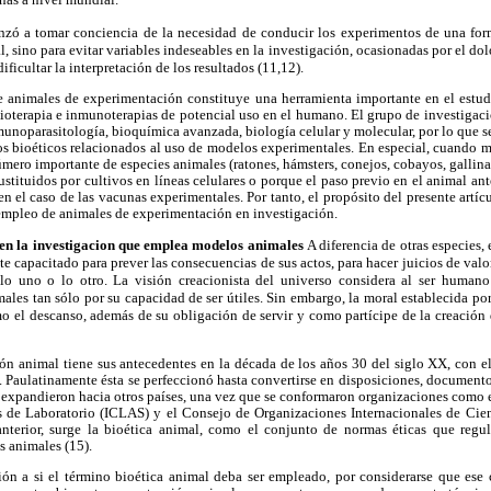
nzó a tomar conciencia de la necesidad de conducir los experimentos de una fo
, sino para evitar variables indeseables en la investigación, ocasionadas por el dolo
ificultar la interpretación de los resultados (11,12).
e animales de experimentación constituye una herramienta importante en el estudi
oterapia e inmunoterapias de potencial uso en el humano. El grupo de investigació
unoparasitología, bioquímica avanzada, biología celular y molecular, por lo que se
tos bioéticos relacionados al uso de modelos experimentales. En especial, cuando 
mero importante de especies animales (ratones, hámsters, conejos, cobayos, gallinas
stituidos por cultivos en líneas celulares o porque el paso previo en el animal ante
 el caso de las vacunas experimentales. Por tanto, el propósito del presente artícul
 empleo de animales de experimentación en investigación.
a en la investigacion que emplea modelos animales
A diferencia de otras especies,
e capacitado para prever las consecuencias de sus actos, para hacer juicios de valor
lo uno o lo otro. La visión creacionista del universo considera al ser humano
imales tan sólo por su capacidad de ser útiles. Sin embargo, la moral establecida po
mo el descanso, además de su obligación de servir y como partícipe de la creación
ón animal tiene sus antecedentes en la década de los años 30 del siglo XX, con e
 Paulatinamente ésta se perfeccionó hasta convertirse en disposiciones, documento
e expandieron hacia otros países, una vez que se conformaron organizaciones como 
s de Laboratorio (ICLAS) y el Consejo de Organizaciones Internacionales de Ci
terior, surge la bioética animal, como el conjunto de normas éticas que regu
s animales (15).
ción a si el término bioética animal deba ser empleado, por considerarse que ese 