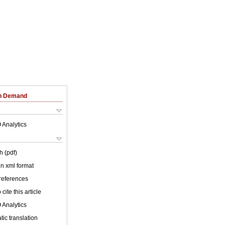
on Demand
 Analytics
h (pdf)
 in xml format
 references
cite this article
 Analytics
ic translation