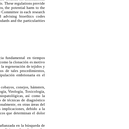
ts. These regulations provide
s, the potential harm to the
se Committee in each research
nd advising bioethics codes
dards and the particularities
ncia fundamental en tiempos
 como la clonación es motivo
la regeneración de tejidos y
dos de tales procedimientos,
ipulación embrionaria en el
 cobayos, conejos, hámsters,
ogía, Virología, Toxicología,
siopatológicas, así como la
o de técnicas de diagnóstico
nalmente, en otras áreas del
s implicaciones, debido a la
icos que determinan el dolor
 afianzada en la búsqueda de