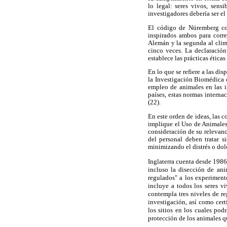
lo legal: seres vivos, sens
investigadores debería ser el
El código de Nüremberg cons
inspirados ambos para corre
Alemán y la segunda al clim
cinco veces. La declaración
establece las prácticas ética
En lo que se refiere a las d
la Investigación Biomédica 
empleo de animales en las i
países, estas normas internac
(22).
En este orden de ideas, las 
implique el Uso de Animales
consideración de su relevanc
del personal deben tratar 
minimizando el distrés o dolo
Inglaterra cuenta desde 1986
incluso la disección de ani
regulados" a los experiment
incluye a todos los seres v
contempla tres niveles de r
investigación, así como cert
los sitios en los cuales pod
protección de los animales q