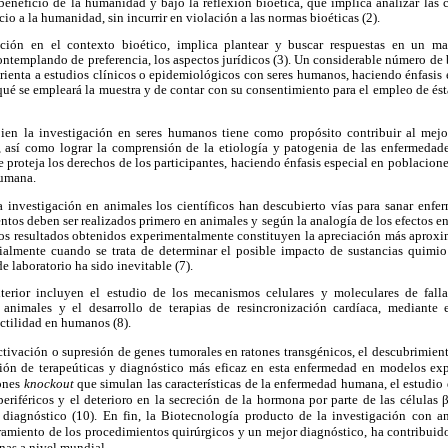
eneficio de la humanidad y bajo la reflexión bioética, que implica analizar las c
io a la humanidad, sin incurrir en violación a las normas bioéticas (2).
ación en el contexto bioético, implica plantear y buscar respuestas en un m
ntemplando de preferencia, los aspectos jurídicos (3). Un considerable número de b
orienta a estudios clínicos o epidemiológicos con seres humanos, haciendo énfasis 
qué se empleará la muestra y de contar con su consentimiento para el empleo de ést
 bien la investigación en seres humanos tiene como propósito contribuir al me
s, así como lograr la comprensión de la etiología y patogenia de las enfermedade
 proteja los derechos de los participantes, haciendo énfasis especial en poblacione
humana.
a investigación en animales los científicos han descubierto vías para sanar enfe
ntos deben ser realizados primero en animales y según la analogía de los efectos en
os resultados obtenidos experimentalmente constituyen la apreciación más aproxi
ialmente cuando se trata de determinar el posible impacto de sustancias quimi
 laboratorio ha sido inevitable (7).
erior incluyen el estudio de los mecanismos celulares y moleculares de falla
animales y el desarrollo de terapias de resincronización cardíaca, mediante e
actilidad en humanos (8).
ctivación o supresión de genes tumorales en ratones transgénicos, el descubrimien
ón de terapeúticas y diagnóstico más eficaz en esta enfermedad en modelos exp
tones
knockout
que simulan las características de la enfermedad humana, el estudio 
 periféricos y el deterioro en la secreción de la hormona por parte de las células
 diagnóstico (10). En fin, la Biotecnología producto de la investigación con a
ramiento de los procedimientos quirúrgicos y un mejor diagnóstico, ha contribuid
nas a nivel mundial.