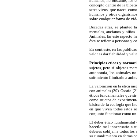
humanos, no obstante, los c
concepto dentro de la bioétic
seres vivos, que nazca como 
humanos y otros organismos 
sobre cualquier forma de vida
Décadas atrás, se planteó l
mentales, ancianos y niños
Animales. En este aspecto ha
ésta se refiere a personas y 
En contraste, en las publica
valor es dar fiabilidad y vali
Principios eticos y normat
sujetos, pero sí objetos mor
autonomía, los animales no 
sufrimiento ilimitado a anima
La valoración en la ética mé
con animales (20). Osorio (2
éticos fundamentales que sir
como sujetos de experimenta
básica de la ecología que inc
en que viven todos estos se
conjunto funcionar como un s
El deber ético fundamental 
hacerle mal innecesario a u
deberes cobijan a todos los 
su cumplimiento en forma coa