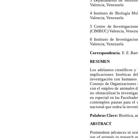
3 Departamento de Morfofis
Valencia, Venezuela
4 Instituto de Biología Mo
Valencia, Venezuela
5 Centro de Investigacion
(CIMBUC) Valencia, Venezu
6 Instituto de Investigaci
Valencia, Venezuela
Correspondencia
: E. E. Bar
RESUMEN
Los adelantos científicos y
implicaciones bioéticas d
investigación con humanos s
Consejo de Organizaciones 
con el empleo de animales de
no obstaculizar la investiga
en especial en las Facultade
contemplen pautas para el u
nacional que rodea la invest
Palabras Clave:
Bioética, a
ABSTRACT
Postmodern advances in scie
use of animals in research a