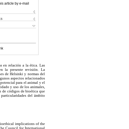
is article by e-mail
ks
nk
 en relación a la ética. Las
n la presente revisión. La
nes de Helsinki y normas del
gunos aspectos relacionados
potencial para el animal y el
uidado y uso de los animales,
ón de códigos de bioética que
 particularidades del ámbito
oethical implications of the
the Council for International