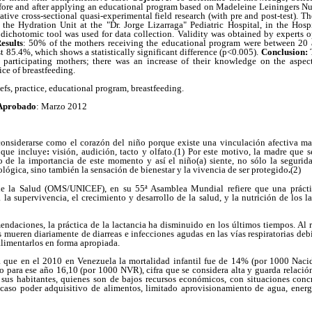
fore and after applying an educational program based on Madeleine Leiningers N
ative cross-sectional quasi-experimental field research (with pre and post-test). T
 the Hydration Unit at the "Dr. Jorge Lizarraga" Pediatric Hospital, in the Hospi
dichotomic tool was used for data collection. Validity was obtained by experts o
esults
: 50% of the mothers receiving the educational program were between 20 a
t 85.4%, which shows a statistically significant difference (p<0.005).
Conclusion:
 participating mothers; there was an increase of their knowledge on the aspec
ice of breastfeeding.
fs, practice, educational program, breastfeeding.
Aprobado
: Marzo 2012
siderarse como el corazón del niño porque existe una vinculación afectiva mad
 que incluye
:
visión, audición, tacto y olfato.(1) Por este motivo, la madre que
 de la importancia de este momento y así el niño(a) siente, no sólo la segurida
lógica, sino también la sensación de bienestar y la vivencia de ser protegido
.
(2)
e la Salud (OMS/UNICEF), en su 55ª Asamblea Mundial refiere que una práctic
la supervivencia, el crecimiento y desarrollo de la salud, y la nutrición de los l
endaciones, la práctica de la lactancia ha disminuido en los últimos tiempos. Al r
mueren diariamente de diarreas e infecciones agudas en las vías respiratorias deb
alimentarlos en forma apropiada.
la que en el 2010 en Venezuela la mortalidad infantil fue de 14% (por 1000 Naci
o para ese año 16,10 (por 1000 NVR), cifra que se considera alta y guarda relació
 sus habitantes, quienes son de bajos recursos económicos, con situaciones con
caso poder adquisitivo de alimentos, limitado aprovisionamiento de agua, energ