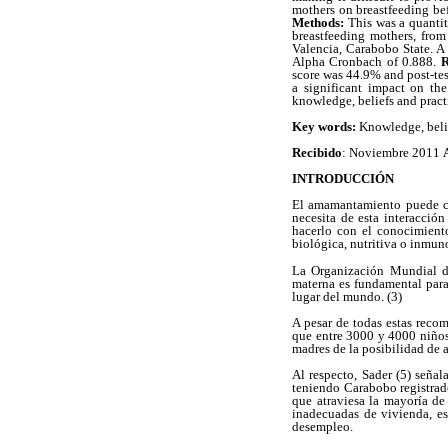
mothers on breastfeeding be
Methods:
This was a quantit
breastfeeding mothers, from
Valencia, Carabobo State. A 
Alpha Cronbach of 0.888.
R
score was 44.9% and post-tes
a significant impact on the
knowledge, beliefs and pract
Key words:
Knowledge, belie
Recibido
: Noviembre 2011
INTRODUCCIÓN
El amamantamiento puede con
necesita de esta interacción
hacerlo con el conocimiento
biológica, nutritiva o inmuno
La Organización Mundial d
materna es fundamental para 
lugar del mundo. (3)
A pesar de todas estas recom
que entre 3000 y 4000 niños 
madres de la posibilidad de 
Al respecto, Sader (5) seña
teniendo Carabobo registrad
que atraviesa la mayoría de
inadecuadas de vivienda, es
desempleo.