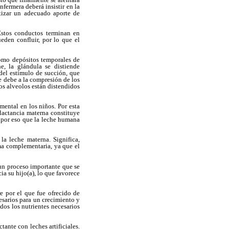
nfermera deberá insistir en la
tizar un adecuado aporte de
Estos conductos terminan en
eden confluir, por lo que el
como depósitos temporales de
he, la glándula se distiende
del estímulo de succión, que
e debe a la compresión de los
os alveolos están distendidos
mental en los niños. Por esta
lactancia materna constituye
 por eso que la leche humana
la leche materna. Significa,
rma complementaria, ya que el
un proceso importante que se
a su hijo(a), lo que favorece
 por el que fue ofrecido de
esarios para un crecimiento y
dos los nutrientes necesarios
tante con leches artificiales.