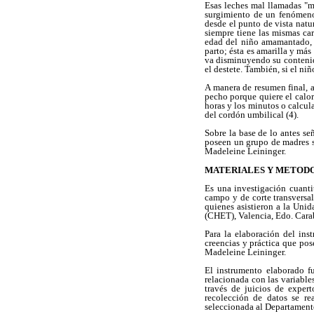
Esas leches mal llamadas "m
surgimiento de un fenómeno
desde el punto de vista natu
siempre tiene las mismas car
edad del niño amamantado, 
parto; ésta es amarilla y más
va disminuyendo su contenid
el destete. También, si el niñ
A manera de resumen final, a
pecho porque quiere el calor
horas y los minutos o calcula
del cordón umbilical (4).
Sobre la base de lo antes se
poseen un grupo de madres s
Madeleine Leininger.
MATERIALES Y METOD
Es una investigación cuantit
campo y de corte transversa
quienes asistieron a la Unid
(CHET), Valencia, Edo. Car
Para la elaboración del ins
creencias y práctica que po
Madeleine Leininger.
El instrumento elaborado fu
relacionada con las variabl
través de juicios de exper
recolección de datos se rea
seleccionada al Departament