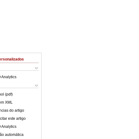
ersonalizados
 Analytics
ol (pdf)
 em XML
cias do artigo
itar este artigo
 Analytics
ão automática