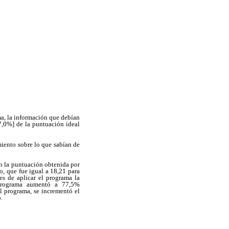
a, la información que debían
7,0%] de la puntuación ideal
miento sobre lo que sabían de
en la puntuación obtenida por
do, que fue igual a 18,21 para
es de aplicar el programa la
 programa aumentó a 77,5%
al programa, se incrementó el
.