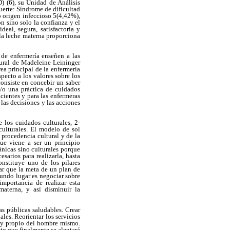
) (6), su Unidad de Análisis
uerte: Síndrome de dificultad
o origen infeccioso 5(4,42%),
ón sino solo la confianza y el
eal, segura, satisfactoria y
 la leche materna proporciona
 de enfermería enseñen a las
tural de Madeleine Leininger
rea principal de la enfermería
pecto a los valores sobre los
consiste en concebir un saber
y/o una práctica de cuidados
cientes y para las enfermeras
 las decisiones y las acciones
 los cuidados culturales, 2-
culturales. El modelo de sol
procedencia cultural y de la
que viene a ser un principio
ánicas sino culturales porque
sarios para realizarla, hasta
onstituye uno de los pilares
ar que la meta de un plan de
gundo lugar es negociar sobre
mportancia de realizar esta
materna, y así disminuir la
as públicas saludables. Crear
ales. Reorientar los servicios
e y propio del hombre mismo.
to que finalmente se alentará