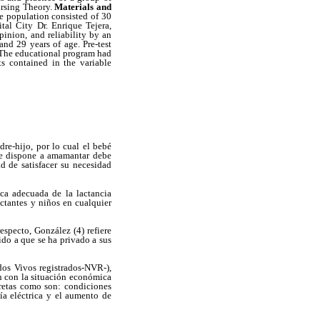
ursing Theory.
Materials and
he population consisted of 30
tal City Dr. Enrique Tejera,
pinion, and reliability by an
nd 29 years of age. Pre-test
The educational program had
ts contained in the variable
re-hijo, por lo cual el bebé
 se dispone a amamantar debe
d de satisfacer su necesidad
a adecuada de la lactancia
actantes y niños en cualquier
especto, González (4) refiere
ido a que se ha privado a sus
dos Vivos registrados-NVR-),
n con la situación económica
cretas como son: condiciones
ía eléctrica y el aumento de