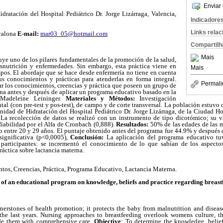
Enviar 
dratación del Hospital Pediátrico Dr. Jorge Lizárraga, Valencia,
Indicadore
Links rela
calona
E-mail:
mar03_05@hotmail.com
Compartilh
Mais
uye uno de los pilares fundamentales de la promoción de la salud,
snutrición y enfermedades. Sin embargo, esta práctica viene en
Mais
pos. El abordaje que se hace desde enfermería no tiene en cuenta
sus conocimientos y prácticas para atenderlas en forma integral.
Permali
r los conocimientos, creencias y práctica que poseen un grupo de
na antes y después de aplicar un programa educativo basado en la
 Madeleine Leininger.
Materiales y Métodos:
Investigación
ntal (con pre-test y pos-test), de campo y de corte transversal. La población estuv
unidad de Hidratación del Hospital Pediátrico Dr. Jorge Lizárraga, de la Ciudad Hos
La recolección de datos se realizó con un instrumento de tipo dicotómico; su v
nfiabilidad por el Alfa de Cronbach (0,888).
Resultados:
50% de las edades de las m
o entre 20 y 29 años. El puntaje obtenido antes del programa fue 44.9% y después
 significativa (p<0,0005),
Conclusión:
La aplicación del programa educativo tuv
 participantes: se incrementó el conocimiento de lo que sabían de los aspectos
ráctica sobre lactancia materna.
tos,
Creencias,
Práctica,
Programa
Educativo,
Lactancia
Materna.
of an educational program on knowledge, beliefs and practice regarding breast
nerstones of health promotion; it protects the baby from malnutrition and diseas
he last years. Nursing approaches to breastfeeding overlook womens culture, t
ide them with comprehensive care.
Objective
: To determine the knowledge, belief