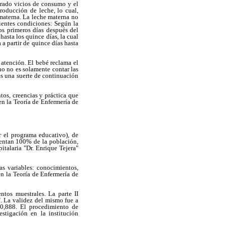
erado vicios de consumo y el
oducción de leche, lo cual,
 materna. La leche materna no
uientes condiciones: Según la
los primeros días después del
hasta los quince días, la cual
a a partir de quince días hasta
 atención. El bebé reclama el
ho no es solamente contar las
 es una suerte de continuación
tos, creencias y práctica que
n la Teoría de Enfermería de
ar el programa educativo), de
sentan 100% de la población,
italaria "Dr. Enrique Tejera"
as variables: conocimientos,
n la Teoría de Enfermería de
ntos muestrales. La parte II
. La validez del mismo fue a
 0,888. El procedimiento de
estigación en la institución