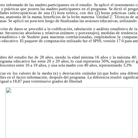
nto informado de las madres participantes en el estudio. Se aplicó el instrumento 
 y prácticas que poseen las madres participantes en el programa. Se dictó el progr
ades teóricoprácticas de una (1) hora teórica, con dos
(2) horas prácticas cada 
na, anatomía de la mama, beneficios de la leche materna. Unidad 2: Técnicas de
nas. Se aplicó un post-test luego de finalizadas las sesiones educativas, utilizand
ción de datos se procedió a la codificación, tabulación y análisis estadístico de l
cas: frecuencias absolutas y relativas (número y porcentajes), medidas de tendencia
 estadístico t de Student para muestras correlacionadas, empleándose la compar
a educativo. El paquete de computación utilizado fue el SPSS, versión 17.0 para a
res del estudio fue de 28 años, siendo la edad mínima 16 años y la máxima 40;
rograma educativo fue entre 20 y 29 años, lo cual representa 50%, seguida por el 
escentes entre 16 a 19 años, y una sola madre con 40 años, representando 3,3%
iar en los valores de la media (x) y desviación estándar (s) que hubo una difere
res en el factor información, después del programa. La diferencia resultó significat
 igual a 18,87 para veintinueve grados de libertad.