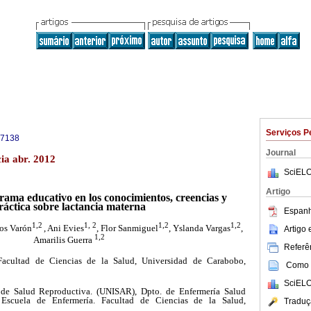
Serviços P
-7138
Journal
cia abr. 2012
SciELO
Artigo
rama educativo en los conocimientos, creencias y
ráctica sobre lactancia materna
Espanh
1,2
1, 2
1,2
1,2
ros Varón
, Ani Evies
, Flor Sanmiguel
, Yslanda Vargas
,
Artigo
1,2
Amarilis Guerra
Referên
acultad de Ciencias de la Salud, Universidad de Carabobo,
Como c
SciELO
de Salud Reproductiva. (UNISAR), Dpto. de Enfermería Salud
 Escuela de Enfermería. Facultad de Ciencias de la Salud,
Traduç