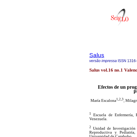
Salus
versão impressa
ISSN
1316
Salus vol.16 no.1 Valen
Efectos de un prog
p
1,2,3
María Escalona
, Milag
1
Escuela de Enfermería, F
Venezuela.
2
Unidad de Investigación 
Reproductiva y Pediatría,
Universidad de Carabobo.