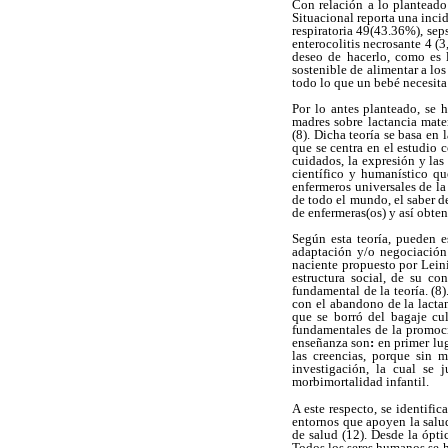
Con relación a lo planteado
Situacional reporta una inci
respiratoria 49(43.36%), sep
enterocolitis necrosante 4 (3
deseo de hacerlo, como es l
sostenible de alimentar a lo
todo lo que un bebé necesita 
Por lo antes planteado, se 
madres sobre lactancia mate
(8). Dicha teoría se basa en 
que se centra en el estudio 
cuidados, la expresión y las
científico y humanístico qu
enfermeros universales de la
de todo el mundo, el saber de
de enfermeras(os) y así obten
Según esta teoría, pueden e
adaptación y/o negociación 
naciente propuesto por Lein
estructura social, de su co
fundamental de la teoría. (8
con el abandono de la lactan
que se borró del bagaje cul
fundamentales de la promoci
enseñanza son
:
en primer lug
las creencias, porque sin 
investigación, la cual se 
morbimortalidad infantil.
A este respecto, se identific
entornos que apoyen la salud
de salud (12). Desde la ópt
Todos los seres humanos se h