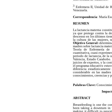
3
Enfermera II, Unidad de Hi
Venezuela.
Correspondencia
: María Es
RESUMEN
La lactancia materna constit
ya que protege contra la de
descenso en los últimos tiem
la cultura de las mujeres, 
Objetivo General:
determina
madres sobre lactancia mater
Teoría de Enfermería de
cuantitativa, cuasi experime
periodo de lactancia, de la 
Valencia, Estado Carabobo. 
juicios de expertos, y la co
el programa educativo estuv
diferencia estadísticamente
considerable en las madres
conocimientos, creencias y p
Palabras
Clave:
Conocimien
Impact 
ABSTRACT
Breastfeeding is one the cor
been taking a downturn in t
making it difficult to prov