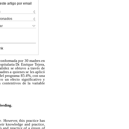
este artigo por email
s
cionados
ar
nk
o conformada por 30 madres en
pitalaria Dr. Enrique Tejera,
alidez se obtuvo a través de
adres a quienes se les aplicó
 del programa 85.4%, con una
o un efecto significativo y
 contentivos de la variable
feeding.
e. However, this practice has
heir knowledge and practice,
s and practice of a group of