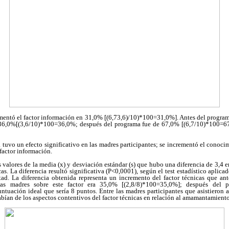
ementó el factor información en 31,0% [(6,73,6)/10)*100=31,0%]. Antes del program
a 36,0%[(3,6/10)*100=36,0%; después del programa fue de 67,0% [(6,7/10)*100=6
tuvo un efecto significativo en las madres participantes; se incrementó el conoci
factor información.
 valores de la media (x) y desviación estándar (s) que hubo una diferencia de 3,4 
cas. La diferencia resultó significativa (P<0,0001), según el test estadístico aplica
tad. La diferencia obtenida representa un incremento del factor técnicas que ant
las madres sobre este factor era 35,0% [(2,8/8)*100=35,0%]; después del
tuación ideal que sería 8 puntos. Entre las madres participantes que asistieron 
bían de los aspectos contentivos del factor técnicas en relación al amamantamiento