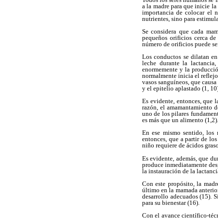
a la madre para que inicie la
importancia de colocar el 
nutrientes, sino para estimul
Se considera que cada mama
pequeños orificios cerca de
número de orificios puede ser
Los conductos se dilatan en
leche durante la lactancia,
enormemente y la producción
normalmente inicia el reflej
vasos sanguíneos, que causa 
y el epitelio aplastado (1, 10)
Es evidente, entonces, que l
razón, el amamantamiento de
uno de los pilares fundamen
es más que un alimento (1,2)
En ese mismo sentido, los r
entonces, que a partir de lo
niño requiere de ácidos graso
Es evidente, además, que du
produce inmediatamente despu
la instauración de la lactan
Con este propósito, la mad
último en la mamada anterior
desarrollo adecuados (15). S
para su bienestar (16).
Con el avance científico-técn