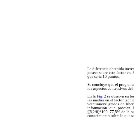
La diferencia obtenida incr
poseer sobre este factor er
que sería 10 puntos.
Se concluye que el programa 
los aspectos contentivos del 
En la
Fig. 2
se observa en los
las madres en el factor técni
veintinueve grados de liber
información que poseían 
[(6,2/8)*100=77,5% de la pun
conocimiento sobre lo que sa