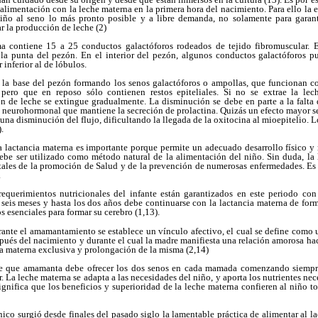
 alimentación con la leche materna en la primera hora del nacimiento. Para ello la e
niño al seno lo más pronto posible y a libre demanda, no solamente para garan
ar la producción de leche (2)
 contiene 15 a 25 conductos galactóforos rodeados de tejido fibromuscular. 
 la punta del pezón. En el interior del pezón, algunos conductos galactóforos pu
 inferior al de lóbulos.
 la base del pezón formando los senos galactóforos o ampollas, que funcionan 
 pero que en reposo sólo contienen restos epiteliales. Si no se extrae la lec
 de leche se extingue gradualmente. La disminución se debe en parte a la falta 
o neurohormonal que mantiene la secreción de prolactina. Quizás un efecto mayor s
una disminución del flujo, dificultando la llegada de la oxitocina al mioepitelio. L
.
a lactancia materna es importante porque permite un adecuado desarrollo físico y 
be ser utilizado como método natural de la alimentación del niño. Sin duda, la 
tales de la promoción de Salud y de la prevención de numerosas enfermedades. Es
.
equerimientos nutricionales del infante están garantizados en este periodo con 
s seis meses y hasta los dos años debe continuarse con la lactancia materna de fo
s esenciales para formar su cerebro (1,13).
rante el amamantamiento se establece un vínculo afectivo, el cual se define como 
és del nacimiento y durante el cual la madre manifiesta una relación amorosa haci
cia materna exclusiva y prolongación de la misma (2,14)
re que amamanta debe ofrecer los dos senos en cada mamada comenzando siempre
. La leche materna se adapta a las necesidades del niño, y aporta los nutrientes nec
ignifica que los beneficios y superioridad de la leche materna confieren al niño to
ico surgió desde finales del pasado siglo la lamentable práctica de alimentar al lac