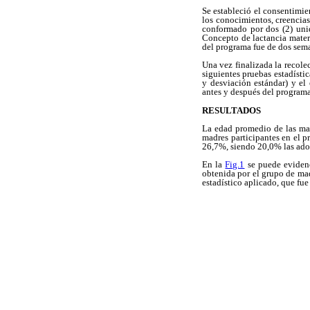
Se estableció el consentimie
los conocimientos, creencias
conformado por dos (2) unid
Concepto de lactancia mater
del programa fue de dos sema
Una vez finalizada la recolec
siguientes pruebas estadísti
y desviación estándar) y el
antes y después del program
RESULTADOS
La edad promedio de las mad
madres participantes en el p
26,7%, siendo 20,0% las adol
En la
Fig.1
se puede evidenc
obtenida por el grupo de mad
estadístico aplicado, que fue