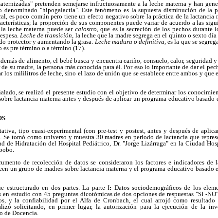
aternizadas" pretenden semejarse infructuosamente a la leche materna y han gen
 denominado "hipogalactia". Este fenómeno es la supuesta disminución de la pr
ral, es poco común pero tiene un efecto negativo sobre la práctica de la lactancia
acterísticas; la proporción de sus componentes puede variar de acuerdo a las sig
la leche materna puede ser
calostro
, que es la secreción de los pechos durante 
 espesa.
Leche de transición
, la leche que la madre segrega en el quinto o sexto día 
o protector y aumentando la grasa.
Leche madura o definitiva,
es la que se segreg
o es pre término o a término (17).
demás de alimento, el bebé busca y encuentra cariño, consuelo, calor, seguridad y
 de su madre, la persona más conocida para él. Por eso lo importante de dar el pec
r los mililitros de leche, sino el lazo de unión que se establece entre ambos y que
ñalado, se realizó el presente estudio con el objetivo de determinar los conocimien
obre lactancia materna antes y después de aplicar un programa educativo basado e
OS
ativa, tipo cuasi-experimental (con pre-test y postest, antes y después de aplic
l. Se tomó como universo y muestra 30 madres en periodo de lactancia que repre
ad de Hidratación del Hospital Pediátrico, Dr. "Jorge Lizárraga" en la Ciudad Hosp
abobo.
trumento de recolección de datos se consideraron los factores e indicadores de l
seen un grupo de madres sobre lactancia materna y el programa educativo basado e
e estructurado en dos partes. La parte I
:
Datos sociodemográficos de los eleme
es en estudio con 45 preguntas dicotómicas de dos opciones de respuestas "SI -NO"
tos, y la confiabilidad por el Alfa de Cronbach, el cual arrojó como resultado
lizó solicitando, en primer lugar, la autorización para la ejecución de la inv
o de Docencia.