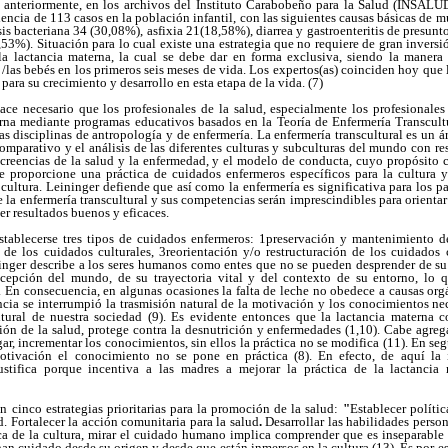
 anteriormente, en los archivos del Instituto Carabobeño para la Salud (INSALUD
dencia de 113 casos en la población infantil, con las siguientes causas básicas de m
sis bacteriana 34 (30,08%), asfixia 21(18,58%), diarrea y gastroenteritis de presunt
,53%). Situación para lo cual existe una estrategia que no requiere de gran inversi
a lactancia materna, la cual se debe dar en forma exclusiva, siendo la manera id
s /las bebés en los primeros seis meses de vida. Los expertos(as) coinciden hoy que
para su crecimiento y desarrollo en esta etapa de la vida. (7)
hace necesario que los profesionales de la salud, especialmente los profesionales
rna mediante programas educativos basados en la Teoría de Enfermería Transcul
las disciplinas de antropología y de enfermería. La enfermería transcultural es un á
comparativo y el análisis de las diferentes culturas y subculturas del mundo con res
 creencias de la salud y la enfermedad, y el modelo de conducta, cuyo propósito 
e proporcione una práctica de cuidados enfermeros específicos para la cultura 
 cultura. Leininger defiende que así como la enfermería es significativa para los pa
 la enfermería transcultural y sus competencias serán imprescindibles para orientar
er resultados buenos y eficaces.
stablecerse tres tipos de cuidados enfermeros: 1preservación y mantenimiento de
de los cuidados culturales, 3reorientación y/o restructuración de los cuidados 
inger describe a los seres humanos como entes que no se pueden desprender de su 
ncepción del mundo, de su trayectoria vital y del contexto de su entorno, lo 
). En consecuencia, en algunas ocasiones la falta de leche no obedece a causas org
cia se interrumpió la trasmisión natural de la motivación y los conocimientos nece
tural de nuestra sociedad (9). Es evidente entonces que la lactancia materna c
ón de la salud, protege contra la desnutrición y enfermedades (1,10). Cabe agreg
ar, incrementar los conocimientos, sin ellos la práctica no se modifica (11). En se
motivación el conocimiento no se pone en práctica (8). En efecto, de aquí la i
justifica porque incentiva a las madres a mejorar la práctica de la lactancia 
an cinco estrategias prioritarias para la promoción de la salud:
"
Establecer polític
. Fortalecer la acción comunitaria para la salud
.
Desarrollar las habilidades person
ica de la cultura, mirar el cuidado humano implica comprender que es inseparabl
an cuidado desde su origen y desde que están inmersos en la cultura (13). Es por es