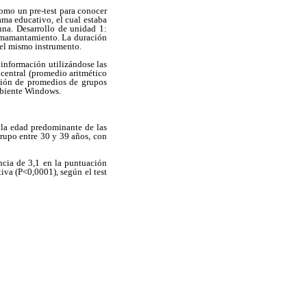
como un pre-test para conocer
ama educativo, el cual estaba
una. Desarrollo de unidad 1:
 amamantamiento. La duración
o el mismo instrumento.
a información utilizándose las
 central (promedio aritmético
ación de promedios de grupos
mbiente Windows.
 la edad predominante de las
grupo entre 30 y 39 años, con
ncia de 3,1 en la puntuación
iva (P<0,0001), según el test