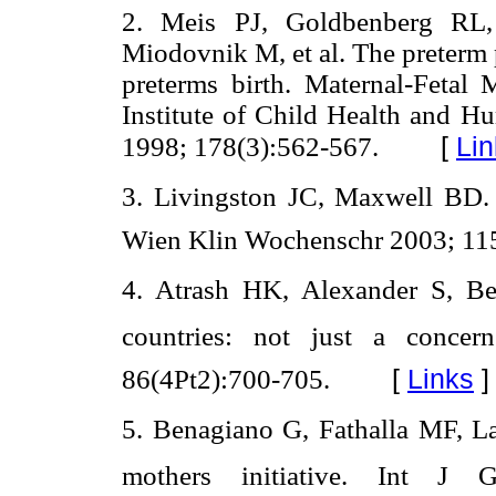
2. Meis PJ, Goldbenberg R
Miodovnik M, et al. The preterm p
preterms birth. Maternal-Fetal
Institute of Child Health and 
[
Lin
1998; 178(3):562-567.
3. Livingston JC, Maxwell BD. P
Wien Klin Wochenschr 2003; 115
4. Atrash HK, Alexander S, Ber
countries: not just a concer
[
Links
]
86(4Pt2):700-705.
5. Benagiano G, Fathalla MF, L
mothers initiative. Int J