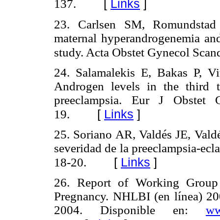
[
Links
]
137.
23. Carlsen SM, Romundstad P
maternal hyperandrogenemia and
study. Acta Obstet Gynecol Scan
24. Salamalekis E, Bakas P, Vi
Androgen levels in the third t
preeclampsia. Eur J Obstet 
[
Links
]
19.
25. Soriano AR, Valdés JE, Valdé
severidad de la preeclampsia-ecl
[
Links
]
18-20.
26. Report of Working Group
Pregnancy. NHLBI (en línea) 20
2004. Disponible en:
ww