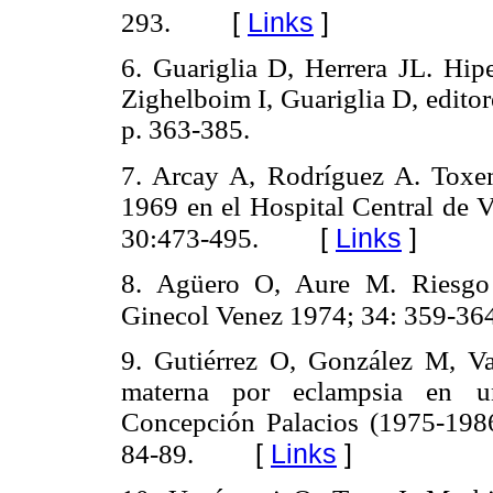
[
Links
]
293.
6. Guariglia D, Herrera JL. Hip
Zighelboim I, Guariglia D, editor
p. 363-385.
7. Arcay A, Rodríguez A. Toxem
1969 en el Hospital Central de 
[
Links
]
30:473-495.
8. Agüero O, Aure M. Riesgo 
Ginecol Venez 1974; 34: 359-36
9. Gutiérrez O, González M, 
materna por eclampsia en un
Concepción Palacios (1975-198
[
Links
]
84-89.