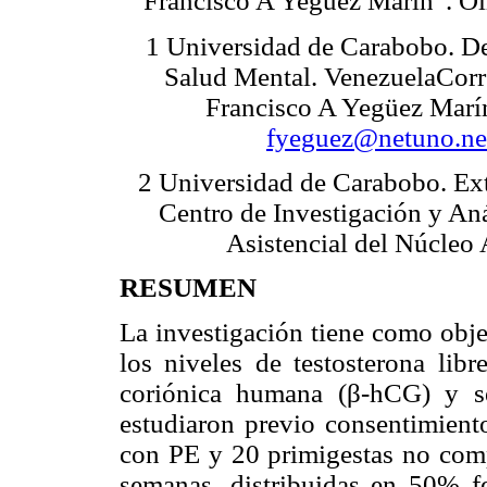
Francisco A Yegüez Marín
. O
1 Universidad de Carabobo. D
Salud Mental. VenezuelaCorr
Francisco A Yegüez Marín
fyeguez@netuno.ne
2 Universidad de Carabobo. Ex
Centro de Investigación y An
Asistencial del Núcle
RESUMEN
La investigación tiene como objet
los niveles de testosterona lib
coriónica humana (β-hCG) y se
estudiaron previo consentimient
con PE y 20 primigestas no comp
semanas, distribuidas en 50% f