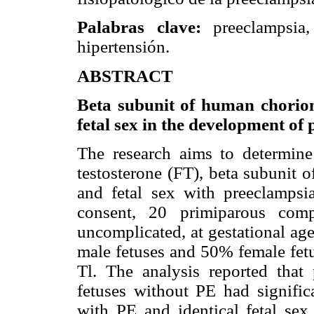
Palabras clave:
preeclampsia,
hipertensión.
ABSTRACT
Beta subunit of human chorion
fetal sex in the development of
The research aims to determine 
testosterone (FT), beta subunit
and fetal sex with preeclampsi
consent, 20 primiparous com
uncomplicated, at gestational ag
male fetuses and 50% female fetu
Tl. The analysis reported tha
fetuses without PE had signific
with PE and identical fetal sex,