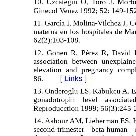
10. Uzcátegui O, Toro J. Morbi
Ginecol Venez 1992; 52: 149-15
11. García I, Molina-Vilchez J, 
materna en los hospitales de Ma
62(2):103-108.
12. Gonen R, Pérez R, David 
association between unexplain
elevation and pregnancy compl
[
Links
]
86.
13. Onderoglu LS, Kabukcu A. El
gonadotropin level associat
Reproducction 1999; 56(3):245-
14. Ashour AM, Lieberman ES, H
second-trimester beta-human 