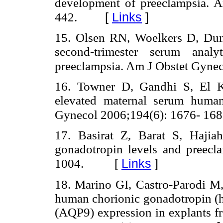
development of preeclampsia. 
[
Links
]
442.
15. Olsen RN, Woelkers D, Du
second-trimester serum anal
preeclampsia. Am J Obstet Gyne
16. Towner D, Gandhi S, El K
elevated maternal serum huma
Gynecol 2006;194(6): 1676- 168
17. Basirat Z, Barat S, Haji
gonadotropin levels and preecl
[
Links
]
1004.
18. Marino GI, Castro-Parodi M,
human chorionic gonadotropin (h
(AQP9) expression in explants f