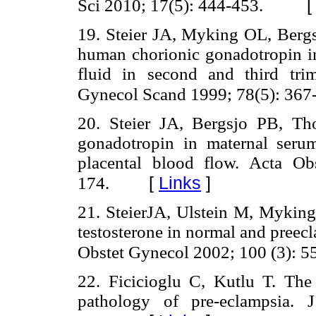
Sci 2010; 17(5): 444-453.
19. Steier JA, Myking OL, Bergs
human chorionic gonadotropin in
fluid in second and third tri
Gynecol Scand 1999; 78(5): 367
20. Steier JA, Bergsjo PB, T
gonadotropin in maternal serum
placental blood flow. Acta O
[
Links
]
174.
21. SteierJA, Ulstein M, Mykin
testosterone in normal and preecla
Obstet Gynecol 2002; 100 (3): 5
22. Ficicioglu C, Kutlu T. The
pathology of pre-eclampsia. 