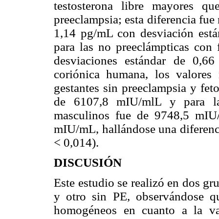
testosterona libre mayores q
preeclampsia; esta diferencia fue 
1,14 pg/mL con desviación está
para las no preeclámpticas con 
desviaciones estándar de 0,6
coriónica humana, los valore
gestantes sin preeclampsia y fet
de 6107,8 mIU/mlL y para las
masculinos fue de 9748,5 mIU
mIU/mL, hallándose una diferenci
< 0,014).
DISCUSIÓN
Este estudio se realizó en dos g
y otro sin PE, observándose q
homogéneos en cuanto a la va