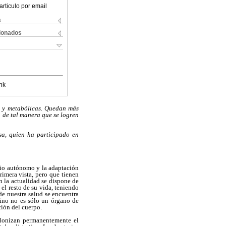
articulo por email
s
cionados
nk
s y metabólicas. Quedan más
a de tal manera que se logren
sa, quien ha participado en
rio autónomo y la adaptación
rimera vista, pero que tienen
n la actualidad se dispone de
l resto de su vida, teniendo
de nuestra salud se encuentra
tino no es sólo un órgano de
ción del cuerpo.
colonizan permanentemente el