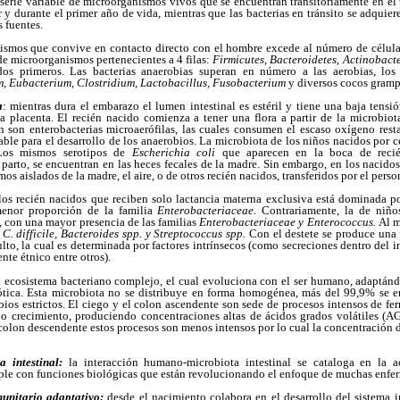
a serie variable de microorganismos vivos que se encuentran transitoriamente en el 
r y durante el primer año de vida, mientras que las bacterias en tránsito se adquie
s fuentes.
smos que convive en contacto directo con el hombre excede al número de célula
e microorganismos pertenecientes a 4 filas:
Firmicutes, Bacteroidetes, Actinobact
os primeros. Las bacterias anaerobias superan en número a las aerobias, lo
m, Eubacterium, Clostridium, Lactobacillus, Fusobacterium
y diversos cocos gramp
a
: mientras dura el embarazo el lumen intestinal es estéril y tiene una baja tens
la placenta. El recién nacido comienza a tener una flora a partir de la microbiot
n son enterobacterias microaerófilas, las cuales consumen el escaso oxígeno rest
le para el desarrollo de los anaerobios. La microbiota de los niños nacidos por ce
 Los mismos serotipos de
Escherichia coli
que aparecen en la boca de reci
arto, se encuentran en las heces fecales de la madre. Sin embargo, en los nacidos
os aislados de la madre, el aire, o de otros recién nacidos, transferidos por el pers
 los recién nacidos que reciben solo lactancia materna exclusiva está dominada 
enor proporción de la familia
Enterobacteriaceae.
Contrariamente, la de niño
a, con una mayor presencia de las familias
Enterobacteriaceae y Enterococcus.
Al m
, C. difficile, Bacteroides spp. y Streptococcus spp.
Con el destete se produce una 
ulto, la cual es determinada por factores intrínsecos (como secreciones dentro del in
nte étnico entre otros).
n ecosistema bacteriano complejo, el cual evoluciona con el ser humano, adaptán
ótica. Esta microbiota no se distribuye en forma homogénea, más del 99,9% se 
ios estrictos. El ciego y el colon ascendente son sede de procesos intensos de f
uo crecimiento, produciendo concentraciones altas de ácidos grados volátiles (
l colon descendente estos procesos son menos intensos por lo cual la concentració
a intestinal:
la interacción humano-microbiota intestinal se cataloga en la
ple con funciones biológicas que están revolucionando el enfoque de muchas enfe
munitario adaptativo:
desde el nacimiento colabora en el desarrollo del sistema i