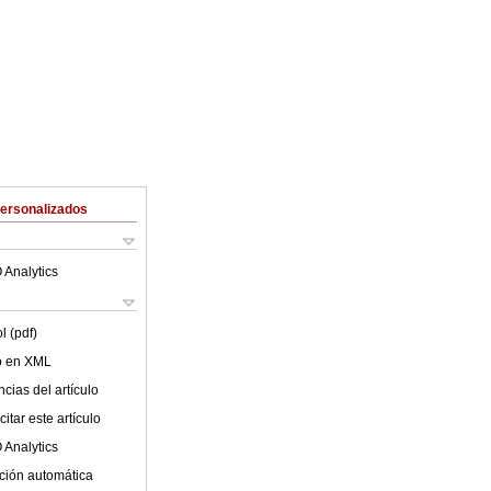
Personalizados
 Analytics
l (pdf)
lo en XML
cias del artículo
itar este artículo
 Analytics
ción automática