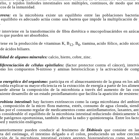
elio, y tejidos linfoides intestinales son múltiples, continuos, de modo que 
icos de la inmunidad.
arrera:
en la microbiota existe un equilibrio entre las poblaciones bacteri
equilibrio es adecuado actúa como una barrera que impide la multiplicación de 
.
s:
interviene en la transformación de fibra dietética o mucopolisacáridos en azúca
tes que pueden ser absorbidos.
viene en la producción de vitaminas K, B
, B
, tiamina, acido fólico, acido nico
12
6
de ácidos biliares.
ilidad de algunos minerales:
calcio, hierro, cobre, zinc.
iferenciación de células epiteliales:
(factor protector contra el cáncer), inter
omo los compuestos N-nitroso y aminas heterocíclicas y la activación de com
o energético del organismo:
participa en el almacenamiento de la grasa en los adi
podría explicar su mayor eficiencia en la extracción de energía a partir de los alime
puede alterar la composición de la microbiota a través del aumento de las con
uiente desarrollo de un estado proinflamatorio que facilita la aparición de resistenc
robiota intestinal:
hay factores extrínsecos como la carga microbiana del ambien
s, composición de la micro flora materna, estrés, consumo de agua clorada, siend
as por el consumo regular de medicamentos como antiinflamatorios, laxantes, anti
 considerable el equilibrio de la microbiota intestinal reduciendo drásticamente
e patógenos oportunistas, también afectan la radio y quimioterapia. Entre los factor
sped y nutrición endógena.
 anteriormente pueden conducir al fenómeno de
Disbiosis
que consiste en las
ota del estómago, el intestino delgado o el colon, produciendo un sobre creci
ción de la microbiota intestinal existen agentes bioterapéuticos como son los