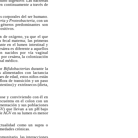
tubo digestivo. Las bacterias
ren continuamente a través de
s corporales del ser humano.
eria y Proteobacteria
, con un
s géneros predominantes son
ositivos.
ión de oxígeno, ya que el que
a fecal materna; las primeras
ante en el lumen intestinal y
sárea es diferente a aquellos
én nacidos por vía vaginal
 por cesárea, la colonización
onal médico.
por
Bifidobacteria
s durante la
s alimentados con lactancia
es de edad, estos niños están
flora de transición y un paso
testino) y extrínsecos (dieta,
dose y conviviendo con él en
encuentra en el colon con un
ermentación y sus poblaciones
AGV) que llevan a un pH bajo
n de AGV en su lumen es menor
 actualidad como un supra o
rmedades crónicas.
nmunitario, las interacciones