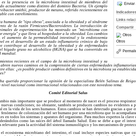
 es la presencia en la microbiota intestinal de miembros del
Enviar 
do actualmente como distinto del dominio Bacteria. Un ejemplo
vibacter smithii, productor de metano, referido recientemente en
Indicadore
table con estreñimiento.
Links rela
ta humana de "tipo obeso", asociada a la obesidad y al síndrome
nto de la razón Firmicutes/Bacteroidetes. La introducción de
Compartir
animales de experimentación ha mostrado un "microbioma con
 energía" y que lleva al hospedador a la obesidad. Los cambios
Otros
l, el aumento de la permeabilidad intestinal y la endotoxemia
el en el desarrollo de un estado inflamatorio crónico de bajo
Otros
e contribuye al desarrollo de la obesidad y de enfermedades
el hígado graso no alcohólico (HGNA) que se ha convertido en
Permali
d mundial.
mientos recientes en el campo de la microbiota intestinal y su
 abren nuevos caminos en la comprensión de ciertas enfermedades inflamatoria
tre ellas: ¿es posible producir cambios definitivos en la microbiota ya establecid
des?
ha querido proporcionar la opinión de la especialista Belén Salinas de Reigo
 nivel nacional como internacional relacionados con este novedoso tema.
Comité Editorial Salus
cambio más importante que se produce al momento de nacer es el proceso respirato
as nuevas condiciones; no obstante, también se producen cambios no evidentes a p
l en la vida de los seres humanos. Estos cambios se han detectado gracias a que e
el fenómeno de colonización del ser humano por una microbiota que lo acompañara e
s en todos los sistemas y aparatos del organismo. Para muchos expertos la clave 
siderándolos como las raíces del árbol llamado Salud. Esto se debe a que el intes
s relevante para la actividad del sistema inmunológico y los mecanismos de protec
 el ecosistema microbiano del intestino, el cual incluye especies nativas que 