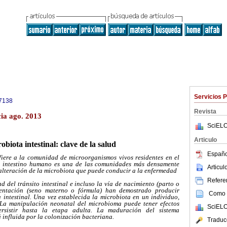
Servicios 
7138
Revista
cia ago. 2013
SciELO
Articulo
obiota intestinal: clave de la salud
Españo
fiere a la comunidad de microorganismos vivos residentes en el
el intestino humano es una de las comunidades más densamente
Articu
 alteración de la microbiota que puede conducir a la enfermedad
Referen
d del tránsito intestinal e incluso la vía de nacimiento (parto o
mentación (seno materno o fórmula) han demostrado producir
Como c
a intestinal. Una vez establecida la microbiota en un individuo,
La manipulación neonatal del microbioma puede tener efectos
SciELO
ersistir hasta la etapa adulta. La maduración del sistema
 influida por la colonización bacteriana.
Traduc