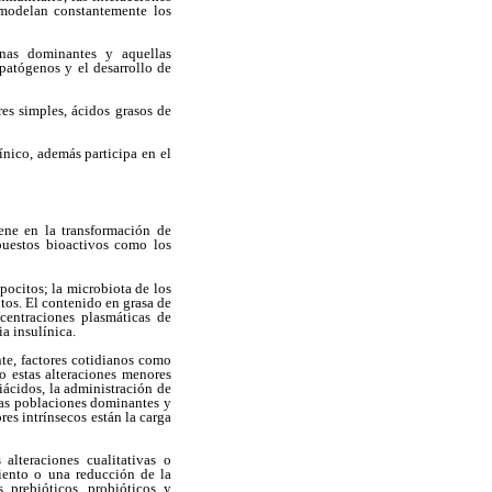
remodelan constantemente los
anas dominantes y aquellas
patógenos y el desarrollo de
res simples, ácidos grasos de
tínico, además participa en el
viene en la transformación de
puestos bioactivos como los
pocitos; la microbiota de los
ntos. El contenido en grasa de
centraciones plasmáticas de
ia insulínica.
te, factores cotidianos como
o estas alteraciones menores
ácidos, la administración de
 las poblaciones dominantes y
es intrínsecos están la carga
 alteraciones cualitativas o
miento o una reducción de la
 prebióticos, probióticos y