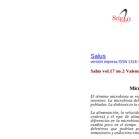
Salus
versión impresa
ISSN
1316-
Salus vol.17 no.2 Valen
Micr
El término microbiota se re
intestino. La microbiota d
pobladas. La disbiosis es la
La alimentación, la velocida
cesárea) y el tipo de ali
diferencias en la microbiot
cambia poco en el tiempo. 
deletéreos que podrían p
inmunitario y endocrino está