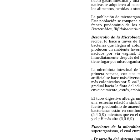
tracto gastrointestinal y un
nativas se adquieren al nace
los alimentos, bebidas u otra
La población de microorgani
Esta población se compone d
franco predominio de los d
Bacteroides, Bifidobacteriu
Desarrollo de la Microbiot
recibe, lo hace a través de 
bacterias que llegan al colo
producen un ambiente favorab
nacidos por vía vaginal.
inmediatamente después del p
tiene lugar por microorganism
La microbiota intestinal de
primera semana, con una m
artificial se hace más divers
más colonizados por
E. coli
gradual hacia la flora del ad
envejecimiento, estrés, ambie
El tubo digestivo alberga u
una estrecha relación simbi
fuerte predominio de anaerob
bacterianas están en contin
(5,4-5,9), mientras que en e
y el pH más alto (6,6-6,9).
Funciones de la microbiot
superorganismo, el cual cum
- Desarrollo del sistema in