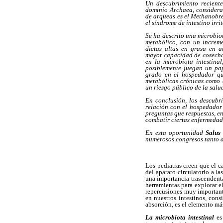
Un descubrimiento reciente
dominio Archaea, considera
de arqueas es el Methanobre
el síndrome de intestino irri
Se ha descrito una microbio
metabólico, con un increme
dietas altas en grasa en 
mayor capacidad de cosechar
en la microbiota intestina
posiblemente juegan un pap
grado en el hospedador qu
metabólicas crónicas como 
un riesgo público de la salu
En conclusión, los descubri
relación con el hospedador
preguntas que respuestas, en
combatir ciertas enfermeda
En esta oportunidad
Salus
numerosos congresos tanto a
Los pediatras creen que el 
del aparato circulatorio a l
una importancia trascendenta
herramientas para explorar 
repercusiones muy importante
en nuestros intestinos, con
absorción, es el elemento má
La microbiota intestinal
es