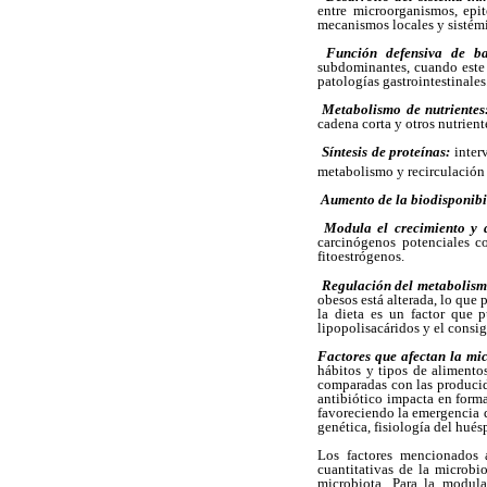
entre microorganismos, epit
mecanismos locales y sistém
 Función defensiva de b
subdominantes, cuando este 
patologías gastrointestinales
 Metabolismo de nutriente
cadena corta y otros nutrien
 Síntesis de proteínas:
inter
metabolismo y recirculación 
 Aumento de la biodisponib
 Modula el crecimiento y d
carcinógenos potenciales c
fitoestrógenos.
Regulación del metabolism
obesos está alterada, lo que 
la dieta es un factor que 
lipopolisacáridos y el consig
Factores que afectan la mic
hábitos y tipos de alimento
comparadas con las producid
antibiótico impacta en forma
favoreciendo la emergencia d
genética, fisiología del hué
Los factores mencionados
cuantitativas de la microbi
microbiota. Para la modula