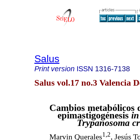
Salus
Print version
ISSN
1316-7138
Salus vol.17 no.3 Valencia D
Cambios metabólicos d
epimastigogénesis
in
Trypanosoma cr
1,2
Marvin Querales
, Jesús T