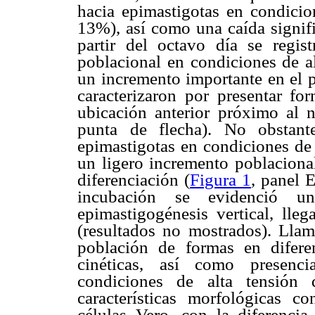
hacia epimastigotas en condici
13%), así como una caída signifi
partir del octavo día se regis
poblacional en condiciones de a
un incremento importante en el p
caracterizaron por presentar fo
ubicación anterior próximo al n
punta de flecha). No obstant
epimastigotas en condiciones de 
un ligero incremento poblaciona
diferenciación (
Figura 1
, panel E
incubación se evidenció 
epimastigogénesis vertical, ll
(resultados no mostrados). Llam
población de formas en difere
cinéticas, así como presenci
condiciones de alta tensión 
características morfológicas c
células Vero, con la diferencia