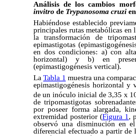
Análisis de los cambios morf
invitro
de
Trypanosoma cruzi
en
Habiéndose establecido previame
principales rutas metabólicas en l
la transformación de tripomas
epimastigotas (epimastigogénesi
en dos condiciones: a) con alt
horizontal) y b) en pres
(epimastigogénesis vertical).
La
Tabla 1
muestra una comparaci
epimastigogénesis horizontal y 
de un inóculo inicial de 3,35 x 1
de tripomastigotas sobrenadantes
por poseer forma alargada, ki
extremidad posterior (
Figura 1
, 
observó una disminución en el 
diferencial efectuado a partir d