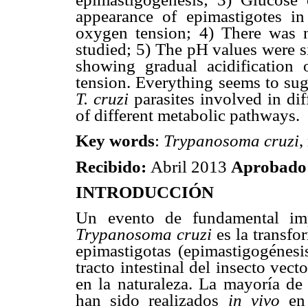
appearance of epimastigotes in
oxygen tension; 4) There was 
studied; 5) The pH values were si
showing gradual acidification
tension. Everything seems to sug
T. cruzi
parasites involved in di
of different metabolic pathways.
Key words
:
Trypanosoma cruzi
,
Recibido:
Abril 2013
Aprobado
INTRODUCCIÓN
Un evento de fundamental imp
Trypanosoma cruzi
es la transf
epimastigotas (epimastigogénesis
tracto intestinal del insecto vec
en la naturaleza. La mayoría de
han sido realizados
in vivo
en