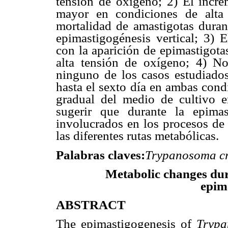
tensión de oxígeno; 2) El incre
mayor en condiciones de alta 
mortalidad de amastigotas duran
epimastigogénesis vertical; 3)
con la aparición de epimastigot
alta tensión de oxígeno; 4) No
ninguno de los casos estudiados
hasta el sexto día en ambas cond
gradual del medio de cultivo e
sugerir que durante la epima
involucrados en los procesos de 
las diferentes rutas metabólicas.
Palabras claves:
Trypanosoma cr
Metabolic changes du
epim
ABSTRACT
The epimastigogenesis of
Trypa