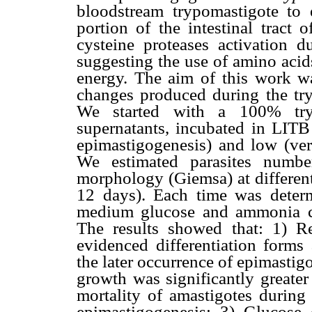
bloodstream trypomastigote to e
portion of the intestinal tract 
cysteine proteases activation d
suggesting the use of amino acid
energy. The aim of this work wa
changes produced during the tryp
We started with a 100% tryp
supernatants, incubated in LIT
epimastigogenesis) and low (ver
We estimated parasites numbe
morphology (Giemsa) at different 
12 days). Each time was determ
medium glucose and ammonia co
The results showed that: 1) R
evidenced differentiation forms
the later occurrence of epimastig
growth was significantly greater
mortality of amastigotes during 
epimastigogenesis; 3) Glucose