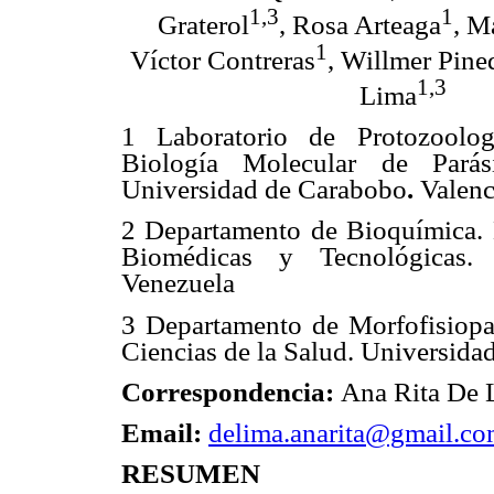
1,3
1
Graterol
, Rosa Arteaga
, M
1
Víctor Contreras
, Willmer Pine
1,3
Lima
1 Laboratorio de Protozoologí
Biología Molecular de Parás
Universidad de Carabobo
.
Valenc
2 Departamento de Bioquímica. 
Biomédicas y Tecnológicas.
Venezuela
3 Departamento de Morfofisiopat
Ciencias de la Salud. Universid
Correspondencia:
Ana Rita De 
Email:
delima.anarita@gmail.c
RESUMEN