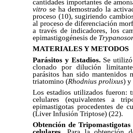
cantidades importantes de amoní
vitro
se ha demostrado la activac
proceso (10), sugiriendo cambios
al proceso de diferenciación morf
a través de indicadores, los ca
epimastigogénesis de
Trypanoso
MATERIALES Y METODOS
Parásitos y Estadios.
Se utiliz
clonado por dilución limitant
parásitos han sido mantenidos me
triatomino (
Rhodnius prolixus
) y
Los estadios utilizados fueron: 
celulares (equivalentes a tr
epimastigotas procedentes de c
(Liver Infusión Triptose) (22).
Obtención de Tripomastigotas 
celulares.
Para la obtención d