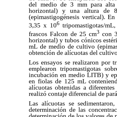
del medio de 3 mm para alta 
horizontal) y una altura de
(epimastigogénesis vertical). E
6
3,35 x 10
tripomastigotas/mL,
3
frascos Falcon de 25 cm
con 3
horizontal) y tubos cónicos esté
mL de medio de cultivo (epimast
obtención de alícuotas del cultivo 
Los ensayos se realizaron por t
emplearon tripomastigotas sob
incubación en medio LITB) y epi
en fiolas de 125 mL contenie
alícuotas obtenidas a diferentes
realizó contaje diferencial de pa
Las alícuotas se sedimentaron,
determinación de las concentra
determinación de los valores de 