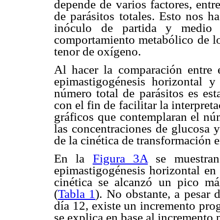
depende de varios factores, entr
de parásitos totales. Esto nos
inóculo de partida y medio d
comportamiento metabólico de los
tenor de oxígeno.
Al hacer la comparación entre 
epimastigogénesis horizontal y 
número total de parásitos es est
con el fin de facilitar la interpre
gráficos que contemplaran el nú
las concentraciones de glucosa y
de la cinética de transformación
En la
Figura 3A
se muestran 
epimastigogénesis horizontal en 
cinética se alcanzó un pico má
(
Tabla 1
). No obstante, a pesar d
día 12, existe un incremento pro
se explica en base al incremento 