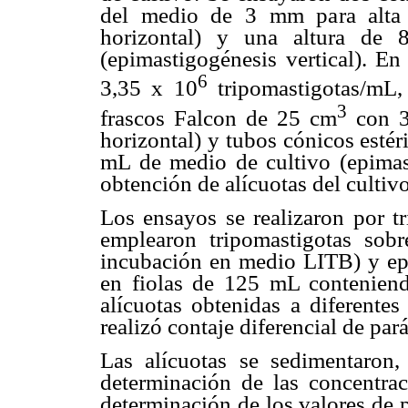
del medio de 3 mm para alta 
horizontal) y una altura de
(epimastigogénesis vertical). E
6
3,35 x 10
tripomastigotas/mL,
3
frascos Falcon de 25 cm
con 3
horizontal) y tubos cónicos esté
mL de medio de cultivo (epimast
obtención de alícuotas del cultivo 
Los ensayos se realizaron por t
emplearon tripomastigotas sob
incubación en medio LITB) y epi
en fiolas de 125 mL contenie
alícuotas obtenidas a diferentes
realizó contaje diferencial de pa
Las alícuotas se sedimentaron,
determinación de las concentra
determinación de los valores de 