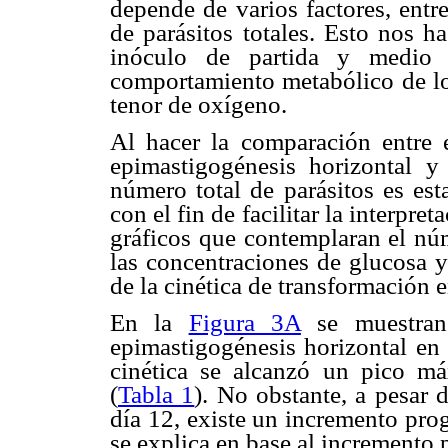
depende de varios factores, entr
de parásitos totales. Esto nos
inóculo de partida y medio d
comportamiento metabólico de los
tenor de oxígeno.
Al hacer la comparación entre 
epimastigogénesis horizontal y 
número total de parásitos es est
con el fin de facilitar la interpre
gráficos que contemplaran el nú
las concentraciones de glucosa y
de la cinética de transformación
En la
Figura 3A
se muestran 
epimastigogénesis horizontal en 
cinética se alcanzó un pico má
(
Tabla 1
). No obstante, a pesar d
día 12, existe un incremento pro
se explica en base al incremento 