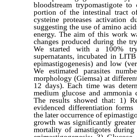
bloodstream trypomastigote to e
portion of the intestinal tract 
cysteine proteases activation d
suggesting the use of amino acid
energy. The aim of this work wa
changes produced during the tryp
We started with a 100% tryp
supernatants, incubated in LIT
epimastigogenesis) and low (ver
We estimated parasites numbe
morphology (Giemsa) at different 
12 days). Each time was determ
medium glucose and ammonia co
The results showed that: 1) R
evidenced differentiation forms
the later occurrence of epimastig
growth was significantly greater
mortality of amastigotes during 
epimastigogenesis; 3) Glucose