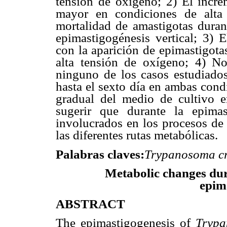
tensión de oxígeno; 2) El incre
mayor en condiciones de alta 
mortalidad de amastigotas duran
epimastigogénesis vertical; 3)
con la aparición de epimastigot
alta tensión de oxígeno; 4) No
ninguno de los casos estudiados
hasta el sexto día en ambas cond
gradual del medio de cultivo e
sugerir que durante la epima
involucrados en los procesos de 
las diferentes rutas metabólicas.
Palabras claves:
Trypanosoma cr
Metabolic changes du
epim
ABSTRACT
The epimastigogenesis of
Trypa