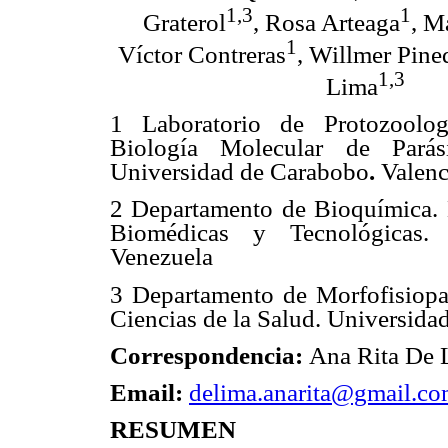
1,3
1
Graterol
, Rosa Arteaga
, M
1
Víctor Contreras
, Willmer Pine
1,3
Lima
1 Laboratorio de Protozoologí
Biología Molecular de Parás
Universidad de Carabobo
.
Valenc
2 Departamento de Bioquímica. 
Biomédicas y Tecnológicas.
Venezuela
3 Departamento de Morfofisiopat
Ciencias de la Salud. Universid
Correspondencia:
Ana Rita De 
Email:
delima.anarita@gmail.c
RESUMEN