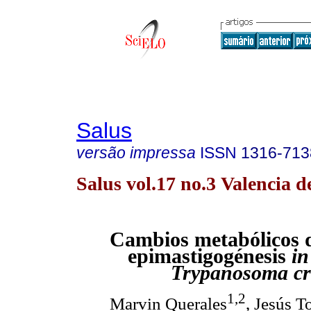
Salus
versão impressa
ISSN
1316-713
Salus vol.17 no.3 Valencia d
Cambios metabólicos d
epimastigogénesis
in
Trypanosoma cr
1,2
Marvin Querales
, Jesús T