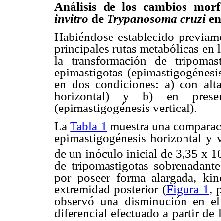
Análisis de los cambios morf
invitro
de
Trypanosoma cruzi
en
Habiéndose establecido previame
principales rutas metabólicas en l
la transformación de tripomas
epimastigotas (epimastigogénesi
en dos condiciones: a) con alt
horizontal) y b) en pres
(epimastigogénesis vertical).
La
Tabla 1
muestra una comparaci
epimastigogénesis horizontal y 
de un inóculo inicial de 3,35 x 1
de tripomastigotas sobrenadantes
por poseer forma alargada, ki
extremidad posterior (
Figura 1
, 
observó una disminución en el 
diferencial efectuado a partir d