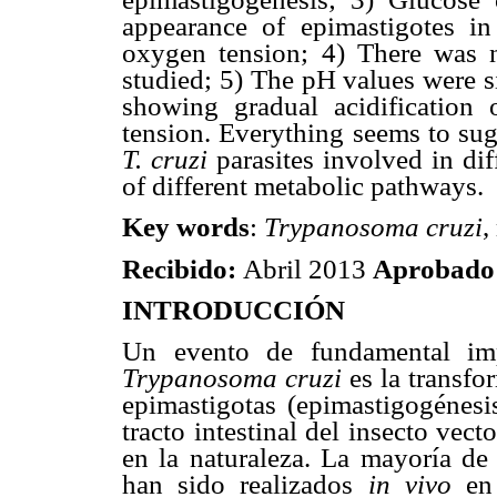
appearance of epimastigotes in
oxygen tension; 4) There was 
studied; 5) The pH values were si
showing gradual acidification
tension. Everything seems to sug
T. cruzi
parasites involved in di
of different metabolic pathways.
Key words
:
Trypanosoma cruzi
,
Recibido:
Abril 2013
Aprobado
INTRODUCCIÓN
Un evento de fundamental imp
Trypanosoma cruzi
es la transf
epimastigotas (epimastigogénesis
tracto intestinal del insecto vec
en la naturaleza. La mayoría de
han sido realizados
in vivo
en