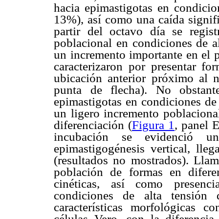
hacia epimastigotas en condici
13%), así como una caída signifi
partir del octavo día se regis
poblacional en condiciones de a
un incremento importante en el p
caracterizaron por presentar fo
ubicación anterior próximo al n
punta de flecha). No obstant
epimastigotas en condiciones de 
un ligero incremento poblaciona
diferenciación (
Figura 1
, panel E
incubación se evidenció 
epimastigogénesis vertical, ll
(resultados no mostrados). Llam
población de formas en difere
cinéticas, así como presenci
condiciones de alta tensión 
características morfológicas c
células Vero, con la diferencia