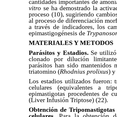
cantidades importantes de amoní
vitro
se ha demostrado la activac
proceso (10), sugiriendo cambios
al proceso de diferenciación morf
a través de indicadores, los ca
epimastigogénesis de
Trypanoso
MATERIALES Y METODOS
Parásitos y Estadios.
Se utiliz
clonado por dilución limitant
parásitos han sido mantenidos me
triatomino (
Rhodnius prolixus
) y
Los estadios utilizados fueron: 
celulares (equivalentes a tr
epimastigotas procedentes de c
(Liver Infusión Triptose) (22).
Obtención de Tripomastigotas 
celulares.
Para la obtención d