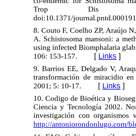
co-endemic for Schistosoma m
Trop Dis 2
doi:10.1371/journal.pntd.000191
8. Couto F, Coelho ZP, Araújo N,
A. Schistosoma mansoni: a metho
using infected Biomphalaria glab
[
Links
]
106: 153-157.
9. Barrios EE, Delgado V, Ara
transformación de miracidio en
[
Links
]
2001; 5: 10-17.
10. Codigo de Bioética y Biose
Ciencia y Tecnología 2002. Nor
investigación con organismos v
http://antoniorondonlugo.com/bl