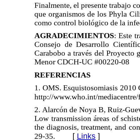
Finalmente, el presente trabajo c
que organismos de los Phyla Cil
como control biológico de la inf
AGRADECIMIENTOS
: Este t
Consejo de Desarrollo Científ
Carabobo a través del Proyecto
Menor CDCH-UC #00220-08
REFERENCIAS
1. OMS. Esquistosomiasis 2010 C
http://www.who.int/mediacentre/f
2. Alarcón de Noya B, Ruiz-Gue
Low transmission áreas of schis
the diagnosis, treatment, and c
[
Links
]
29-35.