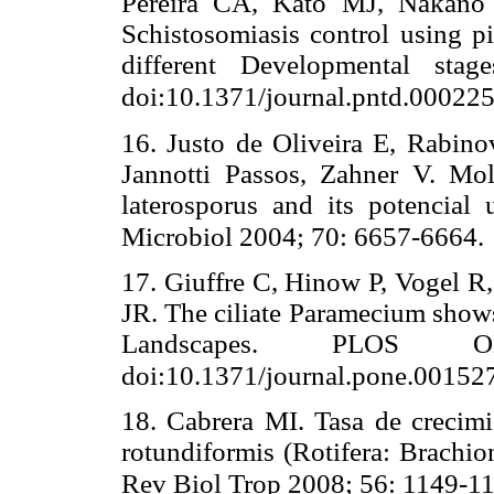
Pereira CA, Kato MJ, Nakano
Schistosomiasis control using pi
different Developmental st
doi:10.1371/journal.pntd.000225
16. Justo de Oliveira E, Rabin
Jannotti Passos, Zahner V. Mole
laterosporus and its potencial 
Microbiol 2004; 70: 6657-6664.
17. Giuffre C, Hinow P, Vogel R,
JR. The ciliate Paramecium shows
Landscapes. PLOS 
doi:10.1371/journal.pone.00152
18. Cabrera MI. Tasa de crecimi
rotundiformis (Rotifera: Brachio
Rev Biol Trop 2008; 56: 1149-1