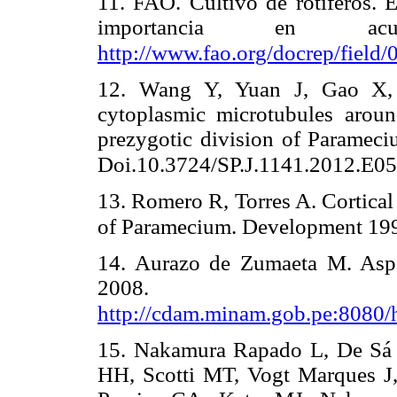
11. FAO. Cultivo de rotíferos. 
importancia en acuic
http://www.fao.org/docrep/field
12. Wang Y, Yuan J, Gao X, Y
cytoplasmic microtubules aroun
prezygotic division of Paramec
Doi.10.3724/SP.J.1141.2012.E0
13. Romero R, Torres A. Cortical
of Paramecium. Development 199
14. Aurazo de Zumaeta M. Aspec
2008. Di
http://cdam.minam.gob.pe:8080
15. Nakamura Rapado L, De Sá 
HH, Scotti MT, Vogt Marques J, 