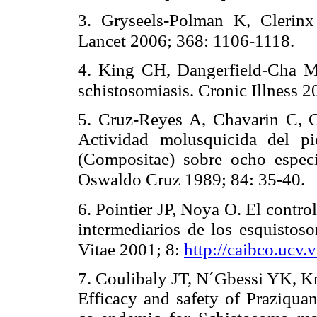
3. Gryseels-Polman K, Clerinx
Lancet 2006; 368: 1106-1118.
4. King CH, Dangerfield-Cha M
schistosomiasis. Cronic Illness 2
5. Cruz-Reyes A, Chavarin C, 
Actividad molusquicida del pi
(Compositae) sobre ocho espec
Oswaldo Cruz 1989; 84: 35-40.
6. Pointier JP, Noya O. El contr
intermediarios de los esquistoso
Vitae 2001; 8:
http://caibco.ucv.
7. Coulibaly JT, N´Gbessi YK, Kn
Efficacy and safety of Praziquan