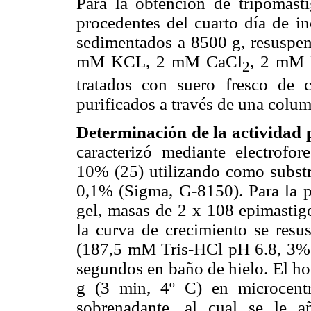
Para la obtención de tripomastig
procedentes del cuarto día de
sedimentados a 8500 g, resusp
mM KCL, 2 mM CaCl
, 2 mM
2
tratados con suero fresco de
purificados a través de una colu
Determinación de la actividad p
caracterizó mediante electrofor
10% (25) utilizando como substra
0,1% (Sigma, G-8150). Para la pr
gel, masas de 2 x 108 epimastigo
la curva de crecimiento se resu
(187,5 mM Tris-HCl pH 6.8, 3% 
segundos en baño de hielo. El h
g (3 min, 4º C) en microcent
sobrenadante, al cual se le 