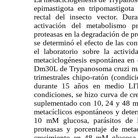
epimastigota en tripomastigota
rectal del insecto vector. Du
activación del metabolismo pr
proteasas en la degradación de pro
se determinó el efecto de las co
el laboratorio sobre la activi
metaciclogénesis espontánea en c
Dm30L de Trypanosoma cruzi man
trimestrales chipo-ratón (condic
durante 15 años en medio LIT
condiciones, se hizo curva de c
suplementado con 10, 24 y 48 mM
metacíclicos espontáneos y deter
10 mM glucosa, parásitos de 
proteasas y porcentaje de meta
crecimiento en 48 mM glucosa r