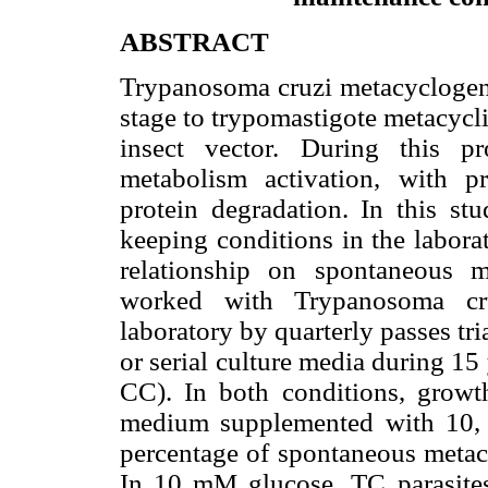
ABSTRACT
Trypanosoma cruzi metacyclogenes
stage to trypomastigote metacycli
insect vector. During this p
metabolism activation, with pr
protein degradation. In this st
keeping conditions in the laborat
relationship on spontaneous m
worked with Trypanosoma cr
laboratory by quarterly passes t
or serial culture media during 1
CC). In both conditions, grow
medium supplemented with 10, 
percentage of spontaneous metacy
In 10 mM glucose, TC parasites