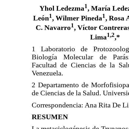
1
Yhol Ledezma
, María Led
1
1
León
, Wilmer Pineda
, Rosa 
1
C. Navarro
, Víctor Contrera
1,2
Lima
,*
1 Laboratorio de Protozoologí
Biología Molecular de Parás
Facultad de Ciencias de la Sal
Venezuela.
2 Departamento de Morfofisiopat
de Ciencias de la Salud. Univers
Correspondencia: Ana Rita De L
RESUMEN
La metaciclogénesis de Trypanoso