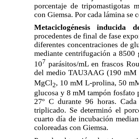
porcentaje de tripomastigotas m
con Giemsa. Por cada lámina se c
Metaciclogénesis inducida 
procedentes de final de fase ex
diferentes concentraciones de g
mediante centrifugación a 8500 
7
10
parásitos/mL en frascos Rou
del medio TAU3AAG (190 mM 
MgCl
, 10 mM L-prolina, 50 m
2
glucosa y 8 mM tampón fosfato pH
27º C durante 96 horas. Cada 
triplicado. Se determinó el porc
cuarto día de incubación mediant
coloreadas con Giemsa.