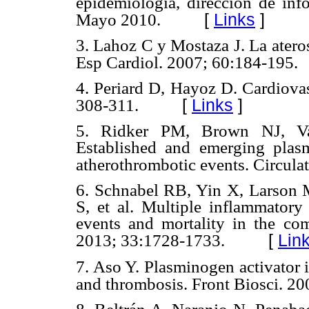
epidemiologia, dirección de info
[
Links
]
Mayo 2010.
3. Lahoz C y Mostaza J. La atero
Esp Cardiol. 2007; 60:184-195.
4. Periard D, Hayoz D. Cardiova
[
Links
]
308-311.
5. Ridker PM, Brown NJ, V
Established and emerging plasm
atherothrombotic events. Circula
6. Schnabel RB, Yin X, Larson 
S, et al. Multiple inflammatory 
events and mortality in the co
[
Lin
2013; 33:1728-1733.
7. Aso Y. Plasminogen activator 
and thrombosis. Front Biosci. 20