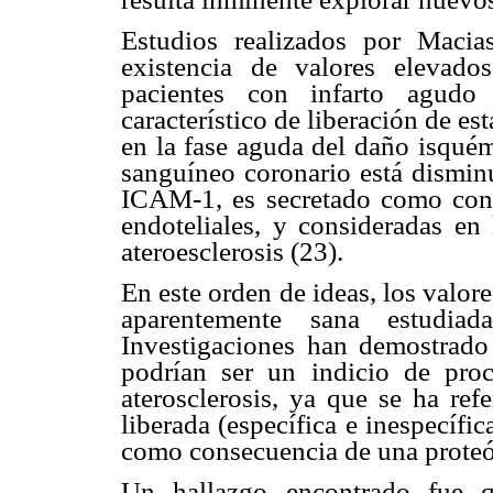
Estudios realizados por Macia
existencia de valores eleva
pacientes con infarto agudo
característico de liberación de e
en la fase aguda del daño isqué
sanguíneo coronario está dismin
ICAM-1, es secretado como conse
endoteliales, y consideradas en
ateroesclerosis (23).
En este orden de ideas, los valo
aparentemente sana estudi
Investigaciones han demostrad
podrían ser un indicio de proc
aterosclerosis, ya que se ha re
liberada (específica e inespecífi
como consecuencia de una proteóli
Un hallazgo encontrado fue q