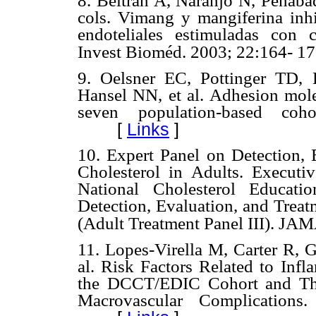
8. Beltrán A, Naranjo N, Penaba
cols. Vimang y mangiferina inh
endoteliales estimuladas con 
Invest Bioméd. 2003; 22:164- 17
9. Oelsner EC, Pottinger TD,
Hansel NN, et al. Adhesion mole
seven population-based coho
[
Links
]
10. Expert Panel on Detection,
Cholesterol in Adults. Execut
National Cholesterol Educat
Detection, Evaluation, and Treat
(Adult Treatment Panel III). JA
11. Lopes-Virella M, Carter R, G
al. Risk Factors Related to Inf
the DCCT/EDIC Cohort and The
Macrovascular Complications.