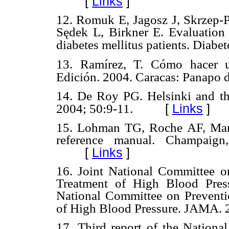
[
Links
]
12. Romuk E, Jagosz J, Skrzep-
Sędek L, Birkner E. Evaluatio
diabetes mellitus patients. Diabe
13. Ramírez, T. Cómo hacer u
Edición. 2004. Caracas: Panapo 
14. De Roy PG. Helsinki and th
[
Links
]
2004; 50:9-11.
15. Lohman TG, Roche AF, Marto
reference manual. Champaig
[
Links
]
16. Joint National Committee on
Treatment of High Blood Pres
National Committee on Preventio
of High Blood Pressure. JAMA. 
17. Third report of the Nation