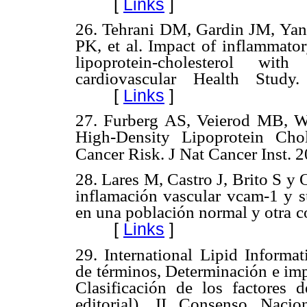
[
Links
]
26. Tehrani DM, Gardin JM, Yan
PK, et al. Impact of inflammator
lipoprotein-cholesterol wit
cardiovascular Health Study.
[
Links
]
27. Furberg AS, Veierod MB, Wi
High-Density Lipoprotein Chol
Cancer Risk. J Nat Cancer Inst. 
28. Lares M, Castro J, Brito S y
inflamación vascular vcam-1 y s
en una población normal y otra c
[
Links
]
29. International Lipid Informa
de términos, Determinación e imp
Clasificación de los factores 
editorial). II Consenso Naci