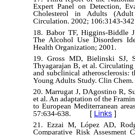
Expert Panel on Detection, Ev
Cholesterol in Adults (Adult
Circulation. 2002; 106:3143-342
18. Babor TF, Higgins-Biddle
The Alcohol Use Disorders Ide
Health Organization; 2001.
19. Gross MD, Bielinski SJ, 
Thyagarajan B, et al. Circulating
and subclinical atherosclerosis:
Young Adults Study. Clin Chem.
20. Marrugat J, DAgostino R, Su
et al. An adaptation of the Frami
to European Mediterranean area
[
Links
]
57:634-638.
21. Ezzai M, López AD, Rodg
Comparative Risk Assesment Co