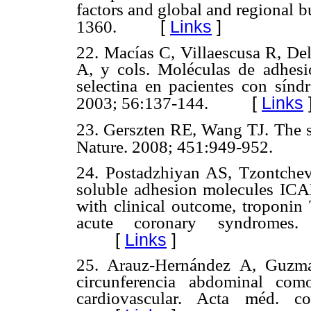
factors and global and regional 
[
Links
]
1360.
22. Macías C, Villaescusa R, Del
A, y cols. Moléculas de adhe
selectina en pacientes con sín
[
Links
2003; 56:137-144.
23. Gerszten RE, Wang TJ. The s
Nature. 2008; 451:949-952.
24. Postadzhiyan AS, Tzontchev
soluble adhesion molecules IC
with clinical outcome, troponin 
acute coronary syndromes
[
Links
]
25. Arauz-Hernández A, Guzma
circunferencia abdominal com
cardiovascular. Acta méd. co