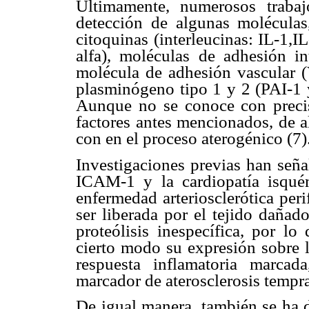
Últimamente, numerosos traba
detección de algunas moléculas,
citoquinas (interleucinas: IL-1,I
alfa), moléculas de adhesión 
molécula de adhesión vascular (
plasminógeno tipo 1 y 2 (PAI-1 y
Aunque no se conoce con precis
factores antes mencionados, de 
con en el proceso aterogénico (7)
Investigaciones previas han señal
ICAM-1 y la cardiopatía isqué
enfermedad arteriosclerótica peri
ser liberada por el tejido daña
proteólisis inespecífica, por lo
cierto modo su expresión sobre l
respuesta inflamatoria marca
marcador de aterosclerosis tempra
De igual manera, también se ha d