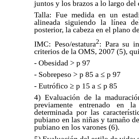
juntos y los brazos a lo largo del
Talla: Fue medida en un estadi
alineada siguiendo la línea de
posterior, la cabeza en el plano d
2
IMC: Peso/estatura
: Para su i
criterios de la OMS, 2007 (5), q
- Obesidad > p 97
- Sobrepeso > p 85 a ≤ p 97
- Eutrófico ≥ p 15 a ≤ p 85
4) Evaluación de la maduración
previamente entrenado en la
determinada por las característ
pubiano en las niñas y tamaño de g
pubiano en los varones (6).
5) Evaluación del estilo de vida: 