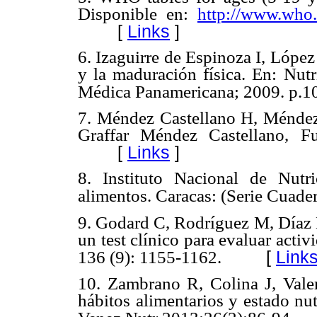
Disponible en:
http://www.who.
[
Links
]
6. Izaguirre de Espinoza I, Lópe
y la maduración física. En: Nutri
Médica Panamericana; 2009. p.1
7. Méndez Castellano H, Méndez
Graffar Méndez Castellano, F
[
Links
]
8. Instituto Nacional de Nut
alimentos. Caracas: (Serie Cuade
9. Godard C, Rodríguez M, Díaz N
un test clínico para evaluar acti
[
Link
136 (9): 1155-1162.
10. Zambrano R, Colina J, Valer
hábitos alimentarios y estado nu