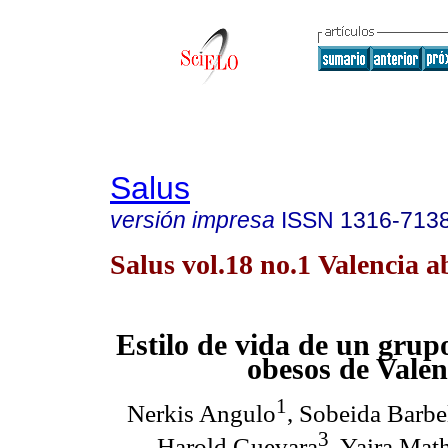
Salus
versión impresa
ISSN
1316-713
Salus vol.18 no.1 Valencia a
Estilo de vida de un grupo
obesos de Valen
1
Nerkis Angulo
, Sobeida Barbe
3
Harold Guevara
, Yaira Mat