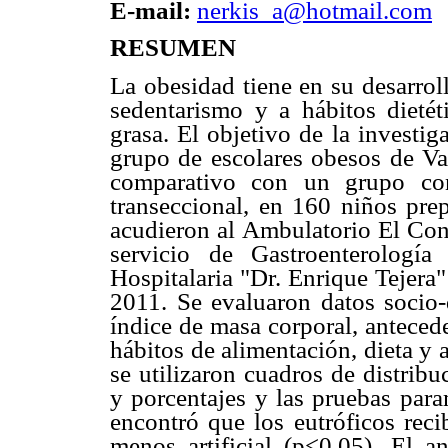
E-mail:
nerkis_a@hotmail.com
RESUMEN
La obesidad tiene en su desarro
sedentarismo y a hábitos dieté
grasa. El objetivo de la investig
grupo de escolares obesos de Val
comparativo con un grupo con
transeccional, en 160 niños pre
acudieron al Ambulatorio El Con
servicio de Gastroenterologí
Hospitalaria "Dr. Enrique Tejera
2011. Se evaluaron datos socio-
índice de masa corporal, anteced
hábitos de alimentación, dieta y ac
se utilizaron cuadros de distrib
y porcentajes y las pruebas para
encontró que los eutróficos reci
menos artificial (p<0,05). El a