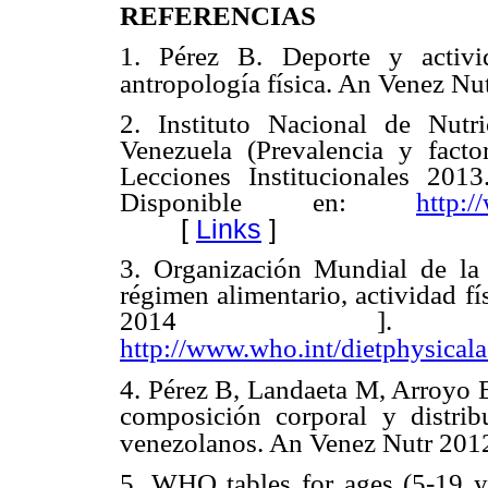
REFERENCIAS
1. Pérez B. Deporte y activi
antropología física. An Venez Nu
2. Instituto Nacional de Nut
Venezuela (Prevalencia y facto
Lecciones Institucionales 201
Disponible en:
http:/
[
Links
]
3. Organización Mundial de la
régimen alimentario, actividad fí
2014 ]. D
http://www.who.int/dietphysical
4. Pérez B, Landaeta M, Arroyo E
composición corporal y distrib
venezolanos. An Venez Nutr 2012
5. WHO tables for ages (5-19 ye