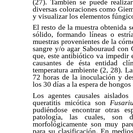
(27). También se puede realizar
diversas coloraciones como Gie
y visualizar los elementos fúngico
El resto de la muestra obtenida 
sólido, formando líneas o estrí
muestras provenientes de la córn
sangre y/o agar Sabouraud con C
que, este antibiótico va impedir
causantes de ésta entidad clí
temperatura ambiente (2, 28). La 
72 horas de la inoculación y des
los 30 días a la espera de hongos
Los agentes causales aislados
queratitis micótica son
Fusari
pudiéndose encontrar otras es
patología, las cuales, son 
morfológicamente son muy pare
para su clasificación. En medio