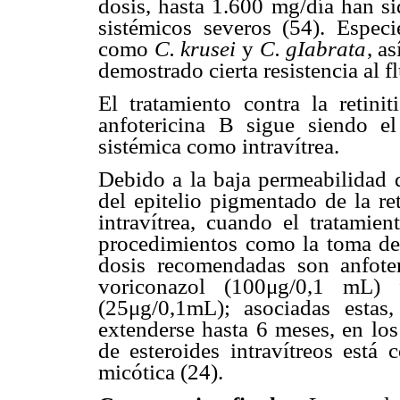
dosis, hasta 1.600 mg/día han si
sistémicos severos (54). Espec
como
C. krusei
y
C. gIabrata
, a
demostrado cierta resistencia al f
El tratamiento contra la retini
anfotericina B sigue siendo el
sistémica como intravítrea.
Debido a la baja permeabilidad d
del epitelio pigmentado de la ret
intravítrea, cuando el tratamie
procedimientos como la toma de m
dosis recomendadas son anfote
voriconazol (100μg/0,1 mL) 
(25μg/0,1mL); asociadas esta
extenderse hasta 6 meses, en los
de esteroides intravítreos está 
micótica (24).