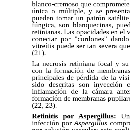
blanco-cremoso que compromete la
única o múltiple, y se presenta
pueden tomar un patrón satélite 
fúngica, son blanquecinas, pued
retinianas. Las opacidades en el 
conectar por "cordones" dando 
vitreítis puede ser tan severa qu
(21).
La necrosis retiniana focal y su
con la formación de membranas 
principales de pérdida de la visi
sido descritas son inyección co
inflamación de la cámara anterio
formación de membranas pupilares
(22, 23).
Retinitis por Aspergillus:
Un
infección por
Aspergillus
compre
por oclusión vascular; esto expli