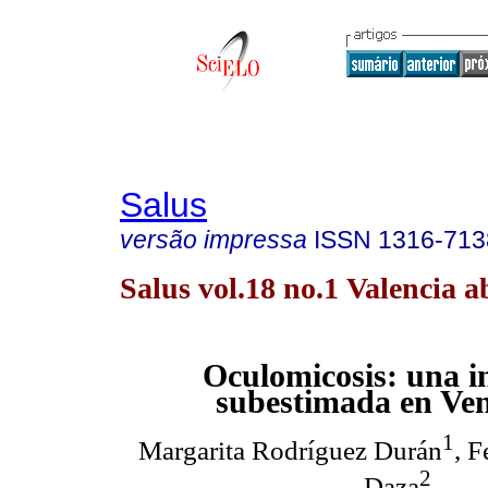
Salus
versão impressa
ISSN
1316-713
Salus vol.18 no.1 Valencia a
Oculomicosis: una i
subestimada en Ve
1
Margarita Rodríguez Durán
, 
2
Daza