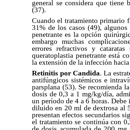
general se considera que tiene 
(37).
Cuando el tratamiento primario f
31% de los casos (49), algunos a
penetrante es la opción quirúrgic
embargo muchas complicacione
errores refractivos y cataratas
queratoplastia penetrante está c
la extensión de la infección hacia 
Retinitis por Candida
. La estra
antifúngicos sistémicos e intrav
parsplana (53). Se recomienda la
dosis de 0,3 a 1 mg/kg/día, adm
un período de 4 a 6 horas. Debe 
diluido en 20 ml de dextrosa al 
presentan efectos secundarios si
el tratamiento se continúa con 0
de dosis acumulada de 200 mg pa