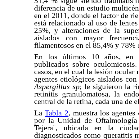
51,4 % sigue siendo traumatismo
diferencia de un estudio multicé
en el 2011, donde el factor de r
está relacionado al uso de lente
25%, y alteraciones de la supe
aislados con mayor frecuenc
filamentosos en el 85,4% y 78% d
En los últimos 10 años, en V
publicados sobre oculomicosis
casos, en el cual la lesión ocular
agentes etiológicos aislados co
Aspergillus sp
; le siguieron la r
retinitis granulomatosa, la endo
central de la retina, cada una de e
La
Tabla 2
, muestra los agentes
por la Unidad de Oftalmología 
Tejera¨, ubicada en la ciud
diagnosticados como queratitis m