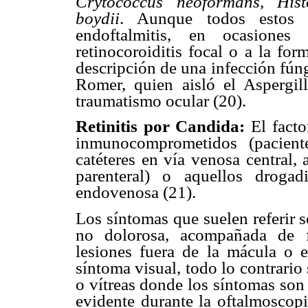
Crytococcus neoformans, Hist
boydii
. Aunque todos estos 
endoftalmitis, en ocasione
retinocoroiditis focal o a la fo
descripción de una infección fún
Romer, quien aisló el Aspergil
traumatismo ocular (20).
Retinitis por Candida:
El fact
inmunocomprometidos (pacient
catéteres en vía venosa central, 
parenteral) o aquellos droga
endovenosa (21).
Los síntomas que suelen referir 
no dolorosa, acompañada de f
lesiones fuera de la mácula o 
síntoma visual, todo lo contrari
o vítreas donde los síntomas son 
evidente durante la oftalmoscopi