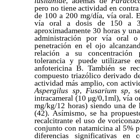
lusitaniae
, además de
Paracocc
pero no tiene actividad en contr
de 100 a 200 mg/día, vía oral. E
vía oral a dosis de 150 a 3
aproximadamente 30 horas y una 
administración por vía oral 
penetración en el ojo alcanza
relación a su concentración 
tolerancia y puede utilizarse 
anfotericina B. También se re
compuesto triazólico derivado de
actividad más amplio, con activi
Aspergilus sp, Fusarium sp,
s
intracameral (10 μg/0,1ml), vía o
mg/kg/12 horas) siendo una de la
(42). Asímismo, se ha propuesto
recalcitrante el uso de voricona
conjunto con natamicina al 5% po
diferencias significativas e