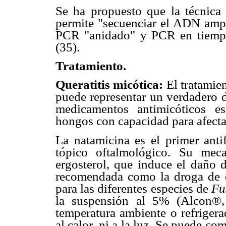
Se ha propuesto que la técnica
permite "secuenciar el ADN ampl
PCR "anidado" y PCR en tiempo 
(35).
Tratamiento.
Queratitis micótica:
El tratamie
puede representar un verdadero d
medicamentos antimicóticos e
hongos con capacidad para afectar
La natamicina es el primer anti
tópico oftalmológico. Su mec
ergosterol, que induce el daño 
recomendada como la droga de el
para las diferentes especies de
Fu
la suspensión al 5% (Alcon®,
temperatura ambiente o refrigera
al calor, ni a la luz. Se puede c