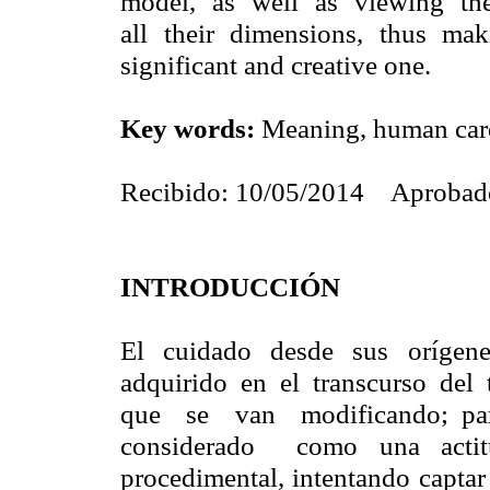
model, as well as viewing th
all their dimensions, thus maki
significant and creative one.
Key
words
:
Meaning
, human
car
Recibido: 10/05/2014 Aprobad
INTRODUCCIÓN
El cuidado desde sus orígen
adquirido en el transcurso del
que se van modificando; pa
considerado como una acti
procedimental, intentando capta