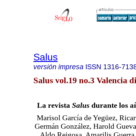
Salus
versión impresa
ISSN
1316-713
Salus vol.19 no.3 Valencia d
La revista
Salus
durante los a
Marisol García de Yegüez, Rica
Germán González, Harold Guevara
Aldo Reigosa, Amarilis Guerra,