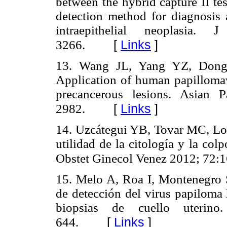
between the hybrid capture II t
detection method for diagnosis 
intraepithelial neoplasia
[
Links
]
3266.
13. Wang JL, Yang YZ, Don
Application of human papillomavi
precancerous lesions. Asian 
[
Links
]
2982.
14. Uzcátegui YB, Tovar MC, Lor
utilidad de la citología y la co
Obstet Ginecol Venez 2012; 72:
15. Melo A, Roa I, Montenegro S
de detección del virus papiloma
biopsias de cuello uteri
[
Links
]
644.