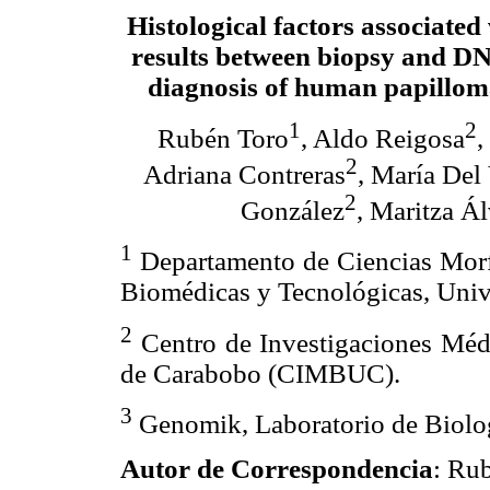
Histological factors associated
results between biopsy and DNA
diagnosis of human papillom
1
2
Rubén Toro
, Aldo Reigosa
,
2
Adriana Contreras
, María Del 
2
González
, Maritza Á
1
Departamento de Ciencias Morfo
Biomédicas y Tecnológicas, Univ
2
Centro de Investigaciones Médi
de Carabobo (CIMBUC).
3
Genomik, Laboratorio de Biolo
Autor de Correspondencia
: Ru