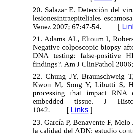
20. Salazar E. Detección del vi
lesionesintraepiteliales escamos
[
Lin
Venez 2007; 67:47-54.
21. Adams AL, Eltoum I, Rober
Negative colposcopic biopsy aft
DNA testing: false-positive HP
findings?. Am J ClinPathol 2006
22. Chung JY, Braunschweig T
Kwon M, Song Y, Libutti S, He
processing that impact RNA ob
embedded tissue. J Hist
[
Links
]
1042.
23. García P, Benavente F, Melo 
la calidad del ADN: estudio cont