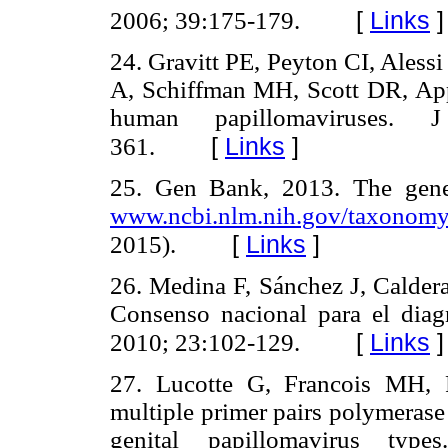
[
Links
]
2006; 39:175-179.
24. Gravitt PE, Peyton CI, Aless
A, Schiffman MH, Scott DR, Appl
human papillomaviruses. 
[
Links
]
361.
25. Gen Bank, 2013. The genet
www.ncbi.nlm.nih.gov/taxonom
[
Links
]
2015).
26. Medina F, Sánchez J, Caldera
Consenso nacional para el diag
[
Links
]
2010; 23:102-129.
27. Lucotte G, Francois MH, 
multiple primer pairs polymerase
genital papillomavirus ty