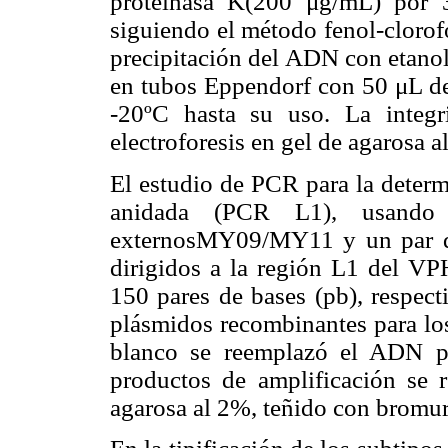
proteinasa K(200 μg/mL) por 
siguiendo el método fenol-clorof
precipitación del ADN con etanol
en tubos Eppendorf con 50 μL de
-20ºC hasta su uso. La integ
electroforesis en gel de agarosa a
El estudio de PCR para la deter
anidada (PCR L1), usando 
externosMY09/MY11 y un par de
dirigidos a la región L1 del V
150 pares de bases (pb), respect
plásmidos recombinantes para lo
blanco se reemplazó el ADN po
productos de amplificación se r
agarosa al 2%, teñido con bromur