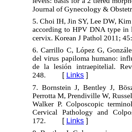
levels: basis for a 2 tiered morph
Journal of Gynecology & Obstetr
5. Choi IH, Jin SY, Lee DW, Ki
according to HPV DNA type in hi
cervix. Korean J Pathol 2011; 45
6. Carrillo C, López G, Gonzál
del virus papiloma humano: influ
de la lesión intraepitelial. 
[
Links
]
248.
7. Bornstein J, Bentley J, Bö
Perrotta M, Prendiville W, Russell
Walker P. Colposcopic terminol
Cervical Pathology and Colpo
[
Links
]
172.