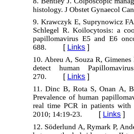
8. Bentley J. Colposcopic manag
histology. J Obstet Gynaecol Ca
9. Krawczyk E, Suprynowicz FA,
Schlegel R. Koilocytosis: a co
papillomavirus E5 and E6 onc
[
Links
]
688.
10. Abreu A, Souza R, Gimenes 
detect human Papillomaviru
[
Links
]
270.
11. Dinc B, Rota S, Onan A, B
Prevalence of human papillom
real time PCR in patients with s
[
Links
]
2010; 14:19-23.
12. Söderlund A, Rymark P, Ander