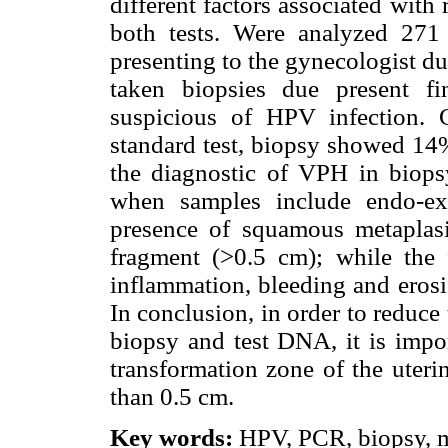
different factors associated with 
both tests. Were analyzed 271 
presenting to the gynecologist d
taken biopsies due present fi
suspicious of HPV infection. 
standard test, biopsy showed 14%
the diagnostic of VPH in biop
when samples include endo-exo
presence of squamous metaplasi
fragment (>0.5 cm); while the f
inflammation, bleeding and erosi
In conclusion, in order to reduce
biopsy and test DNA, it is impor
transformation zone of the uteri
than 0.5 cm.
Key words:
HPV, PCR, biopsy, m