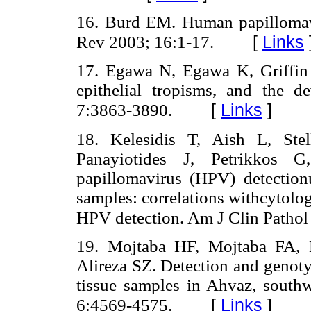
16. Burd EM. Human papillomavi
[
Links
Rev 2003; 16:1-17.
17. Egawa N, Egawa K, Griffin
epithelial tropisms, and the d
[
Links
]
7:3863-3890.
18. Kelesidis T, Aish L, Ste
Panayiotides J, Petrikkos 
papillomavirus (HPV) detectionu
samples: correlations withcytolo
HPV detection. Am J Clin Pathol
19. Mojtaba HF, Mojtaba FA, 
Alireza SZ. Detection and genoty
tissue samples in Ahvaz, southw
[
Links
]
6:4569-4575.