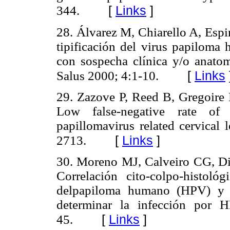
[
Links
]
344.
28. Álvarez M, Chiarello A, Espi
tipificación del virus papilom
con sospecha clínica y/o anato
[
Links
Salus 2000; 4:1-10.
29. Zazove P, Reed B, Gregoire 
Low false-negative rate of
papillomavirus related cervical 
[
Links
]
2713.
30. Moreno MJ, Calveiro CG, Dio
Correlación cito-colpo-histoló
delpapiloma humano (HPV) y l
determinar la infección por 
[
Links
]
45.