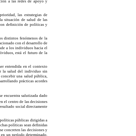
nción a las redes de apoyo y
ioridad, las estrategias de
la situación de salud de las
on definición de políticas y
os distintos fenómenos de la
acionado con el desarrollo de
de a los individuos hacia el
viduos, está el futuro de la
 ser entendida en el contexto
 la salud del individuo sin
 concebir una salud pública,
sarrollando prácticas acordes
e encuentra salutizada dado
n el centro de las decisiones
resultado social directamente
olíticas públicas dirigidas a
chas políticas sean definidas
se concreten las decisiones y
, en un período determinado,