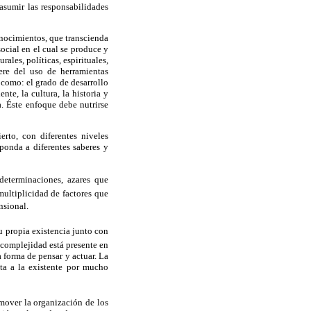
 asumir las responsabilidades
onocimientos, que transcienda
social en el cual se produce y
les, políticas, espirituales,
iere del uso de herramientas
 como: el grado de desarrollo
te, la cultura, la historia y
. Éste enfoque debe nutrirse
rto, con diferentes niveles
ponda a diferentes saberes y
 determinaciones, azares que
ultiplicidad de factores que
sional.
su propia existencia junto con
a complejidad está presente en
 forma de pensar y actuar. La
ta a la existente por mucho
mover la organización de los