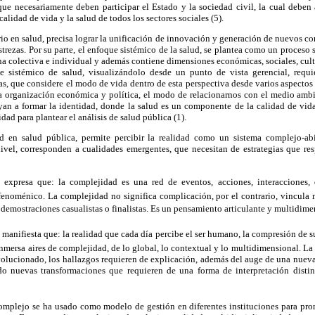
que necesariamente deben participar el Estado y la sociedad civil, la cual deben
calidad de vida y la salud de todos los sectores sociales (5).
rio en salud, precisa lograr la unificación de innovación y generación de nuevos c
strezas. Por su parte, el enfoque sistémico de la salud, se plantea como un proceso 
a colectiva e individual y además contiene dimensiones económicas, sociales, cultura
ue sistémico de salud, visualizándolo desde un punto de vista gerencial, requ
, que considere el modo de vida dentro de esta perspectiva desde varios aspectos
la organización económica y política, el modo de relacionarnos con el medio ambien
yan a formar la identidad, donde la salud es un componente de la calidad de vida
dad para plantear el análisis de salud pública (1).
d en salud pública, permite percibir la realidad como un sistema complejo-abie
ivel, corresponden a cualidades emergentes, que necesitan de estrategias que res
 expresa que: la complejidad es una red de eventos, acciones, interacciones,
enoménico. La complejidad no significa complicación, por el contrario, vincula m
r demostraciones casualistas o finalistas. Es un pensamiento articulante y multidimen
 manifiesta que: la realidad que cada día percibe el ser humano, la compresión de 
 inmersa aires de complejidad, de lo global, lo contextual y lo multidimensional. L
volucionado, los hallazgos requieren de explicación, además del auge de una nueva
 nuevas transformaciones que requieren de una forma de interpretación distin
mplejo se ha usado como modelo de gestión en diferentes instituciones para pro