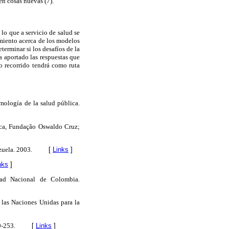
n cosas nuevas (7).
 lo que a servicio de salud se
cimiento acerca de los modelos
terminar si los desafíos de la
a aportado las respuestas que
no recorrido tendrá como ruta
mología de la salud pública.
ica, Fundação Oswaldo Cruz;
zuela. 2003.
[
Links
]
nks
]
dad Nacional de Colombia.
e las Naciones Unidas para la
9-253.
[
Links
]