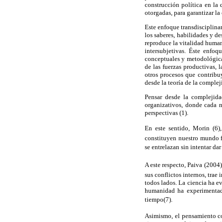
construcción política en la 
otorgadas, para garantizar la 
Este enfoque transdisciplina
los saberes, habilidades y de
reproduce la vitalidad human
intersubjetivas. Éste enfoq
conceptuales y metodológicas
de las fuerzas productivas, 
otros procesos que contribu
desde la teoría de la compleji
Pensar desde la complejida
organizativos, donde cada n
perspectivas (1).
En este sentido, Morin (6),
constituyen nuestro mundo f
se entrelazan sin intentar da
A este respecto, Paiva (2004)
sus conflictos internos, trae
todos lados. La ciencia ha e
humanidad ha experimentado
tiempo(7).
Asimismo, el pensamiento co