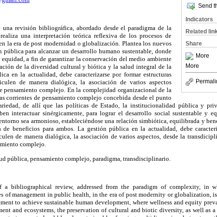
Send th
Indicators
e una revisión bibliográfica, abordado desde el paradigma de la
Related lin
realiza una interpretación teórica reflexiva de los procesos de
 en la era de post modernidad o globalización. Plantea los nuevos
Share
ón pública para alcanzar un desarrollo humano sustentable, donde
More
a equidad, a fin de garantizar la conservación del medio ambiente
More
ación de la diversidad cultural y biótica y la salud integral de la
ca en la actualidad, debe caracterizarse por formar estructuras
Permali
iculen de manera dialógica, la asociación de varios aspectos
 de pensamiento complejo. En la complejidad organizacional de la
 las corrientes de pensamiento complejo concebida desde el punto
nariedad, de allí que las políticas de Estado, la institucionalidad pública y pr
ben interactuar sinérgicamente, para lograr el desarrollo social sustentable y e
entorno sea armonioso, estableciéndose una relación simbiótica, equilibrada y ben
de beneficios para ambos. La gestión pública en la actualidad, debe caracteriz
culen de manera dialógica, la asociación de varios aspectos, desde la transdicip
samiento complejo.
ud pública, pensamiento complejo, paradigma, transdisciplinario.
 of a bibliographical review, addressed from the paradigm of complexity, in wh
es of management in public health, in the era of post modernity or globalization, is
ment to achieve sustainable human development, where wellness and equity prevail
ent and ecosystems, the preservation of cultural and biotic diversity, as well as 