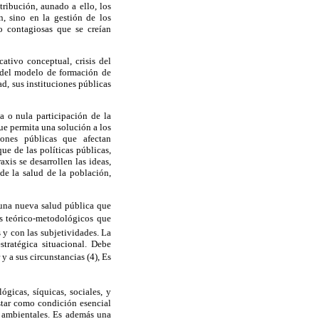
ribución, aunado a ello, los
, sino en la gestión de los
o contagiosas que se creían
cativo conceptual, crisis del
 del modelo de formación de
ad, sus instituciones públicas
a o nula participación de la
ue permita una solución a los
ones públicas que afectan
e de las políticas públicas,
xis se desarrollen las ideas,
e la salud de la población,
e una nueva salud pública que
es teórico-metodológicos que
 y con las subjetividades. La
tratégica situacional. Debe
 a sus circunstancias (4), Es
ógicas, síquicas, sociales, y
star como condición esencial
y ambientales. Es además una