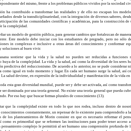
reponderante del mismo, frente a los problemas públicos vividos por la sociedad civ
ación ha contribuido a transformar las realidades y de ello no escapan los model
eñados desde la transdiciplinariedad, con la integración de diversos saberes, des
rticipación de las comunidades científicas y académicas, para la construcción de
e la complejidad.
señar un modelo de gestión pública, para generar cambios que fortalezcan de manera 
te. Este modelo debe iniciar con los estudiantes de pregrado, pero no sólo de
siones in complexus e inclusive a otras áreas del conocimiento y conformar equ
y soluciones al buen vivir.
lasana sostiene que la vida y la salud no pueden ser reducidas a funciones 
 huya de la complejidad. La vida y la salud, así como la diversidad de los seres h
ción predictiva del reduccionismo. De acuerdo a lo anterior, no se pude considerar 
ada como igual en todo momento y lugar. En cada ser humano surge la salud, así 
. La salud deviene, en expresión de la individualidad y manifestación de la vida en
oda esta gran diversidad mundial, puede ser y debe ser activada, así como transfo
 ser dominada por una teoría general. No existe una teoría general que pueda cubr
undo. Por eso hay que buscar formas plurales de conocimiento (13).
otar que la complejidad existe en todo lo que nos rodea, incluso dentro de noso
 conocimientos constantemente, un repensar de lo existente para comprenderlo a l
no de los planteamientos de Morin consiste en que es necesario reformar el pe
así como es primordial que se reformen las instituciones para poder tener acceso 
n pensamiento complejo le permitirá al ser humano una comprensión profunda de la 