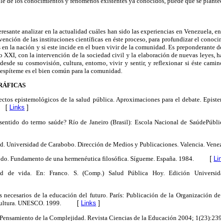
ible de los conocimientos y fenómenos existentes ya conocidos, puede que se plantee
resante analizar en la actualidad cuáles han sido las experiencias en Venezuela, en
ervención de las instituciones científicas en éste proceso, para profundizar el cono
 en la nación y si este incide en el buen vivir de la comunidad. Es preponderante de
o XXI, con la intervención de la sociedad civil y la elaboración de nuevas leyes, h
esde su cosmovisión, cultura, entorno, vivir y sentir, y reflexionar si éste cami
o espíteme es el bien común para la comunidad.
RÁFICAS
ctos epistemológicos de la salud pública. Aproximaciones para el debate. Episte
[
Links
]
entido do termo saúde? Río de Janeiro (Brasil): Escola Nacional de SaúdePúbl
ud. Universidad de Carabobo. Dirección de Medios y Publicaciones. Valencia. Vene
do. Fundamento de una hermenéutica filosófica. Sígueme. España. 1984.
[
Li
ad de vida. En: Franco. S. (Comp.) Salud Pública Hoy. Edición Universi
s necesarios de la educación del futuro. París: Publicación de la Organización d
Cultura. UNESCO. 1999.
[
Links
]
l Pensamiento de la Complejidad. Revista Ciencias de la Educación 2004; 1(23):23