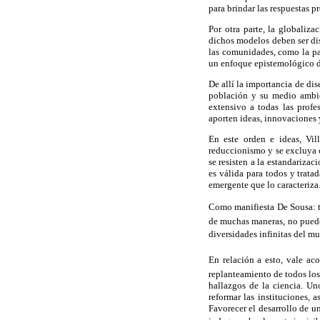
para brindar las respuestas p
Por otra parte, la globaliz
dichos modelos deben ser dis
las comunidades, como la pa
un enfoque epistemológico d
De allí la importancia de di
población y su medio ambien
extensivo a todas las profe
aporten ideas, innovaciones 
En este orden e ideas, Vil
reduccionismo y se excluya o
se resisten a la estandariza
es válida para todos y trat
emergente que lo caracteriza
Como manifiesta De Sousa: t
de muchas maneras, no puede
diversidades infinitas del m
En relación a esto, vale ac
replanteamiento de todos los
hallazgos de la ciencia. U
reformar las instituciones, 
Favorecer el desarrollo de u