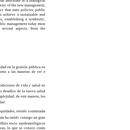
t articulate in a dialogical
lexity of the new management,
e that state policies, public
 to achieve a sustainable and
, establishing a symbiotic,
Public management today must
f several aspects, from the
idad en la gestión pública en
orno a las maneras de ver e
ondiciones de vida y salud en
os desafíos de la nueva salud
plejidad, de este manera, los
dad.
nequidades, siendo conminada
más ha traído consigo un gran
rfiles socio epidemiológicos
ivas, lo que se conoce como