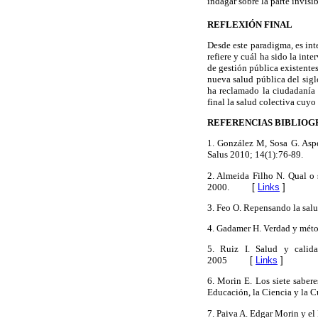
indagar sobre la parte invis
REFLEXIÓN FINAL
Desde este paradigma, es inte
refiere y cuál ha sido la int
de gestión pública existentes
nueva salud pública del sigl
ha reclamado la ciudadanía d
final la salud colectiva cuy
REFERENCIAS BIBLIOG
1. González M, Sosa G. Aspe
Salus 2010; 14(1):76-89.
2. Almeida Filho N. Qual o s
2000.
[
Links
]
3. Feo O. Repensando la sal
4. Gadamer H. Verdad y méto
5. Ruiz I. Salud y calid
2005
[
Links
]
6. Morin E. Los siete sabere
Educación, la Ciencia y la 
7. Paiva A. Edgar Morin y e