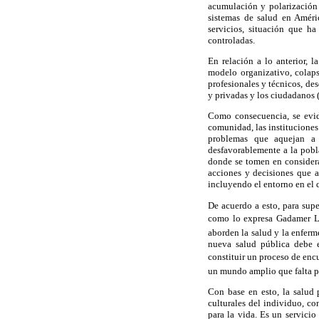
acumulación y polarización 
sistemas de salud en Améri
servicios, situación que h
controladas.
En relación a lo anterior, l
modelo organizativo, colap
profesionales y técnicos, des
y privadas y los ciudadanos (
Como consecuencia, se evide
comunidad, las instituciones
problemas que aquejan a 
desfavorablemente a la pobl
donde se tomen en considerac
acciones y decisiones que 
incluyendo el entorno en el
De acuerdo a esto, para supe
como lo expresa Gadamer La 
aborden la salud y la enferm
nueva salud pública debe e
constituir un proceso de encu
un mundo amplio que falta por
Con base en esto, la salud p
culturales del individuo, c
para la vida. Es un servici