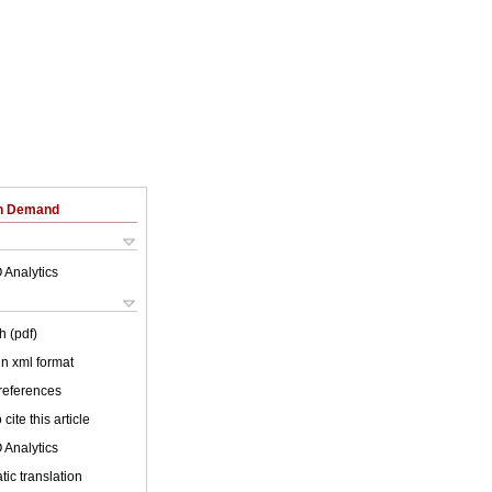
on Demand
 Analytics
h (pdf)
 in xml format
 references
cite this article
 Analytics
ic translation