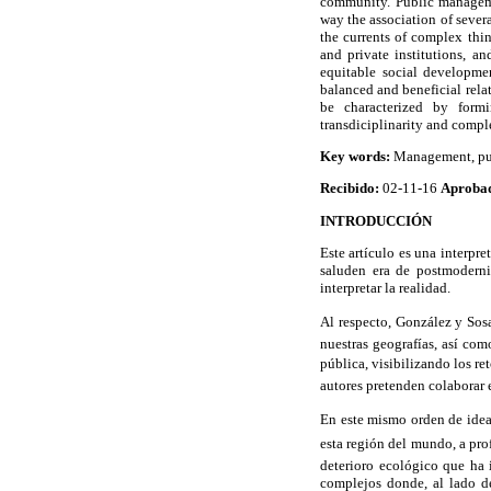
community. Public managemen
way the association of sever
the currents of complex thin
and private institutions, an
equitable social developme
balanced and beneficial rel
be characterized by formin
transdiciplinarity and comp
Key words:
Management, publ
Recibido:
02-11-16
Aproba
INTRODUCCIÓN
Este artículo es una interpr
saluden era de postmoderni
interpretar la realidad.
Al respecto, González y Sosa
nuestras geografías, así com
pública, visibilizando los re
autores pretenden colaborar 
En este mismo orden de idea
esta región del mundo, a pro
deterioro ecológico que ha 
complejos donde, al lado d