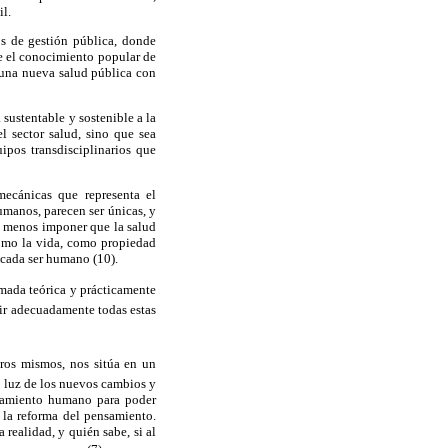
il.
os de gestión pública, donde
de el conocimiento popular de
 una nueva salud pública con
sustentable y sostenible a la
l sector salud, sino que sea
ipos transdisciplinarios que
mecánicas que representa el
umanos, parecen ser únicas, y
ni menos imponer que la salud
como la vida, como propiedad
 cada ser humano (10).
rmada teórica y prácticamente
ir adecuadamente todas estas
tros mismos, nos sitúa en un
a luz de los nuevos cambios y
nsamiento humano para poder
a la reforma del pensamiento.
realidad, y quién sabe, si al