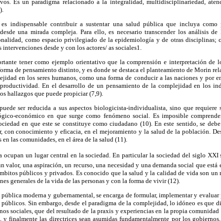
vos. Es un paradigma relacionado a la integralidad, multidisciplinariedad, ate
).
 es indispensable contribuir a sustentar una salud pública que incluya como pr
desde una mirada compleja. Para ello, es necesario transcender los análisis de 
onalidad, como espacio privilegiado de la epidemiología y de otras disciplinas; c
 intervenciones desde y con los actores/ as sociales1.
tante tener como ejemplo orientativo que la comprensión e interpretación de l
forma de pensamiento distinto, y es donde se destaca el planteamiento de Morin rel
jidad en los seres humanos, como una forma de conducir a las naciones y por en
a productividad. En el desarrollo de un pensamiento de la complejidad en los indi
os hallazgos que puede propiciar (7,9).
puede ser reducida a sus aspectos biologicista-individualista, sino que requiere
cológico-económico en que surge como fenómeno social. Es imposible comprender
ociedad en que este se constituye como ciudadano (10). En este sentido, se debe
r, con conocimiento y eficacia, en el mejoramiento y la salud de la población. De
 en las comunidades, en el área de la salud (11).
a ocupan un lugar central en la sociedad. En particular la sociedad del siglo XXI s
un valor, una aspiración, un recurso, una necesidad y una demanda social que está e
mbitos públicos y privados. Es conocido que la salud y la calidad de vida son un 
es generales de la vida de las personas y con la forma de vivir (12).
ón pública moderna y gubernamental, se encarga de formular, implementar y evaluar p
 públicos. Sin embargo, desde el paradigma de la complejidad, lo idóneo es que di
nos sociales, que del resultado de la praxis y experiencias en la propia comunidad 
s, y finalmente las directrices sean asumidas fundamentalmente por los gobiernos