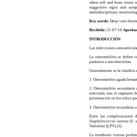
when soft and bone tissue in
suggestive signs and sym
multidisciplinary monitoring
Key words:
Deep vein thromb
Recibido:
21-07-16
Aproba
INTRODUCCIÓN
Las infecciones osteoarticula
La osteomielitis se define 
parásitos o micobacterias.
Generalmente se la clasifica 
1. Osteomielitis aguda hemat
2. Osteomielitis secundaria
infectada, tras el implante 
presentación en los niños que
3. Osteomielitis secundaria a
Entre las complicaciones 
Staphylococcus aureus
(
S. 
Valentine (LPV) (3).
La trombosis venosa profund