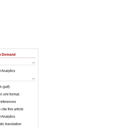
on Demand
 Analytics
h (pdf)
 in xml format
 references
cite this article
 Analytics
ic translation