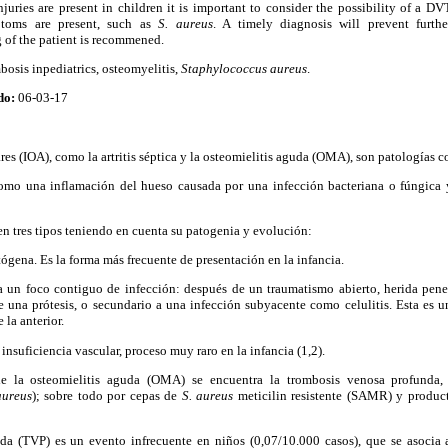
juries are present in children it is important to consider the possibility of a D
ptoms are present, such as
S. aureus
. A timely diagnosis will prevent furth
 of the patient is recommened.
osis inpediatrics, osteomyelitis,
Staphylococcus aureus
.
do:
06-03-17
res (IOA), como la artritis séptica y la osteomielitis aguda (OMA), son patologías c
como una inflamación del hueso causada por una infección bacteriana o fúngica 
en tres tipos teniendo en cuenta su patogenia y evolución:
ógena. Es la forma más frecuente de presentación en la infancia.
 a un foco contiguo de infección: después de un traumatismo abierto, herida penet
de una prótesis, o secundario a una infección subyacente como celulitis. Esta es
 la anterior.
 insuficiencia vascular, proceso muy raro en la infancia (1,2).
de la osteomielitis aguda (OMA) se encuentra la trombosis venosa profunda, 
aureus
); sobre todo por cepas de
S. aureus
meticilin resistente (SAMR) y produc
a (TVP) es un evento infrecuente en niños (0,07/10.000 casos), que se asocia 