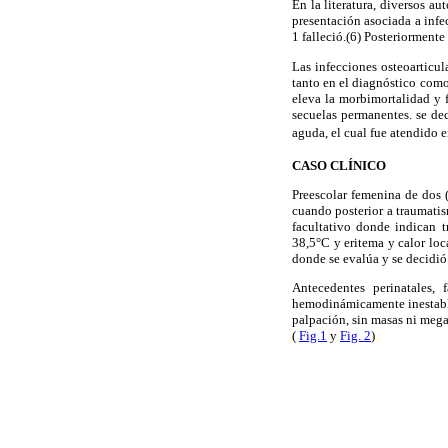
En la literatura, diversos 
presentación asociada a infe
1 falleció.(6) Posteriorment
Las infecciones osteoarticul
tanto en el diagnóstico com
eleva la morbimortalidad y f
secuelas permanentes. se dec
aguda, el cual fue atendido en
CASO CLÍNICO
Preescolar femenina de dos (
cuando posterior a traumatis
facultativo donde indican t
38,5°C y eritema y calor loc
donde se evalúa y se decidió
Antecedentes perinatales, 
hemodinámicamente inestable
palpación, sin masas ni mega
(
Fig.1
y
Fig. 2
)