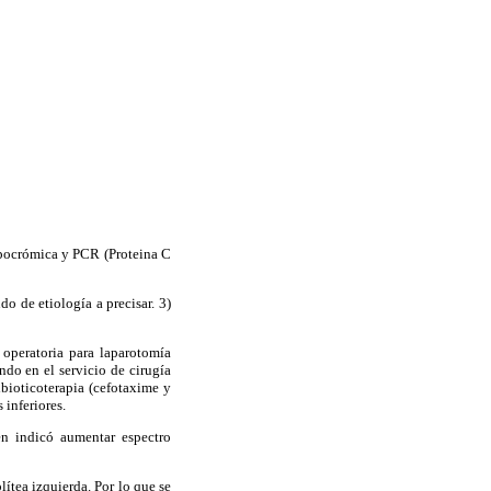
hipocrómica y PCR (Proteina C
o de etiología a precisar. 3)
 operatoria para laparotomía
ndo en el servicio de cirugía
bioticoterapia (cefotaxime y
 inferiores.
ien indicó aumentar espectro
ítea izquierda. Por lo que se