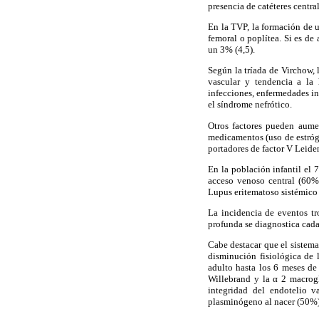
presencia de catéteres centr
En la TVP, la formación de u
femoral o poplítea. Si es de
un 3% (4,5).
Según la tríada de Virchow, 
vascular y tendencia a la 
infecciones, enfermedades in
el síndrome nefrótico.
Otros factores pueden aumen
medicamentos (uso de estróg
portadores de factor V Leide
En la población infantil el
acceso venoso central (60%
Lupus eritematoso sistémico 
La incidencia de eventos tr
profunda se diagnostica cada
Cabe destacar que el sistem
disminución fisiológica de l
adulto hasta los 6 meses de
Willebrand y la α 2 macrog
integridad del endotelio v
plasminógeno al nacer (50%),