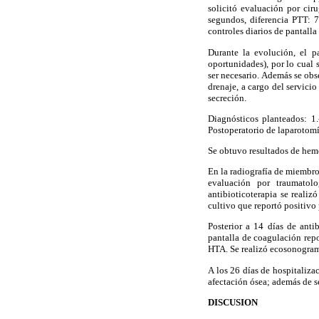
solicitó evaluación por cir
segundos, diferencia PTT: 
controles diarios de pantalla
Durante la evolución, el p
oportunidades), por lo cual 
ser necesario. Además se obs
drenaje, a cargo del servici
secreción.
Diagnósticos planteados: 1.
Postoperatorio de laparotomía
Se obtuvo resultados de hem
En la radiografía de miembros
evaluación por traumatolo
antibioticoterapia se reali
cultivo que reportó positivo
Posterior a 14 días de anti
pantalla de coagulación repo
HTA. Se realizó ecosonograma
A los 26 días de hospitaliza
afectación ósea; además de s
DISCUSION