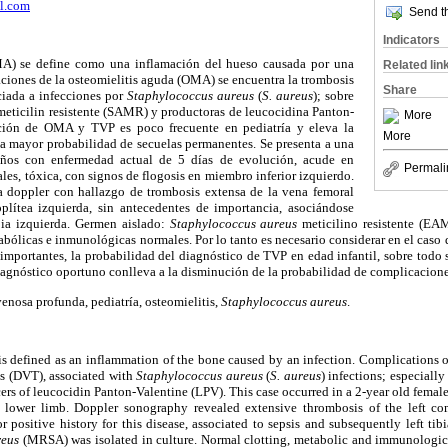
l.com
Send th
Indicators
A) se define como una inflamación del hueso causada por una
Related lin
aciones de la osteomielitis aguda (OMA) se encuentra la trombosis
Share
iada a infecciones por
Staphylococcus aureus
(
S. aureus
); sobre
eticilin resistente (SAMR) y productoras de leucocidina Panton-
More
ción de OMA y TVP es poco frecuente en pediatría y eleva la
More
a mayor probabilidad de secuelas permanentes. Se presenta a una
años con enfermedad actual de 5 días de evolución, acude en
Permali
les, tóxica, con signos de flogosis en miembro inferior izquierdo.
a doppler con hallazgo de trombosis extensa de la vena femoral
lítea izquierda, sin antecedentes de importancia, asociándose
ibia izquierda. Germen aislado:
Staphylococcus aureus
meticilino resistente (EAM
bólicas e inmunológicas normales. Por lo tanto es necesario considerar en el caso d
 importantes, la probabilidad del diagnóstico de TVP en edad infantil, sobre todo 
iagnóstico oportuno conlleva a la disminución de la probabilidad de complicacione
nosa profunda, pediatría, osteomielitis,
Staphylococcus aureus
.
s defined as an inflammation of the bone caused by an infection. Complications 
s (DVT), associated with
Staphylococcus aureus
(
S. aureus
) infections; especially
rs of leucocidin Panton-Valentine (LPV). This case occurred in a 2-year old female
t lower limb. Doppler sonography revealed extensive thrombosis of the left c
r positive history for this disease, associated to sepsis and subsequently left tibi
reus
(MRSA) was isolated in culture. Normal clotting, metabolic and immunological