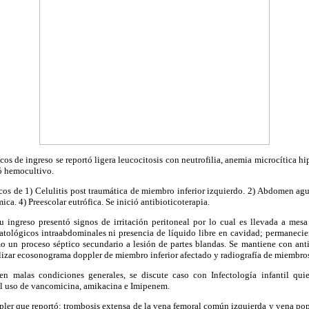
cos de ingreso se reportó ligera leucocitosis con neutrofilia, anemia microcítica 
tó hemocultivo.
cos de 1) Celulitis post traumática de miembro inferior izquierdo. 2) Abdomen agud
a. 4) Preescolar eutrófica. Se inició antibioticoterapia.
su ingreso presentó signos de irritación peritoneal por lo cual es llevada a mesa
atológicos intraabdominales ni presencia de líquido libre en cavidad; permanecie
mo un proceso séptico secundario a lesión de partes blandas. Se mantiene con anti
alizar ecosonograma doppler de miembro inferior afectado y radiografía de miembros
, en malas condiciones generales, se discute caso con Infectología infantil qu
el uso de vancomicina, amikacina e Imipenem.
er que reportó: trombosis extensa de la vena femoral común izquierda y vena popl