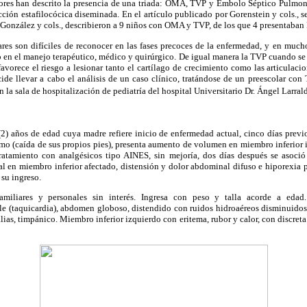
autores han descrito la presencia de una triada: OMA, TVP y Émbolo Séptico Pulmo
cción estafilocócica diseminada. En el artículo publicado por Gorenstein y cols., se
e González y cols., describieron a 9 niños con OMA y TVP, de los que 4 presentaban
ares son difíciles de reconocer en las fases precoces de la enfermedad, y en muc
o en el manejo terapéutico, médico y quirúrgico. De igual manera la TVP cuando se
avorece el riesgo a lesionar tanto el cartílago de crecimiento como las articulac
ide llevar a cabo el análisis de un caso clínico, tratándose de un preescolar con
 la sala de hospitalización de pediatría del hospital Universitario Dr. Ángel Larrald
2) años de edad cuya madre refiere inicio de enfermedad actual, cinco días previos
mo (caída de sus propios pies), presenta aumento de volumen en miembro inferior 
ratamiento con analgésicos tipo AINES, sin mejoría, dos días después se asoció
al en miembro inferior afectado, distensión y dolor abdominal difuso e hiporexia p
 su ingreso.
familiares y personales sin interés. Ingresa con peso y talla acorde a edad.
 (taquicardia), abdomen globoso, distendido con ruidos hidroaéreos disminuidos,
lias, timpánico. Miembro inferior izquierdo con eritema, rubor y calor, con discret