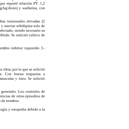
que reportó relación PT: 1,2
/kg/dosis) y warfarina, con
ras tensionales elevadas (2
 y asociar nifedipina solo de
afectado, siendo necesario su
étido. Se solicitó cultivo de
embro inferior izquierdo 3.-
 tibia, por lo que se solicitó
rda. Con buena respuesta a
muscular y óseo. Se solicitó
 generales. Los controles de
dencias de otros episodios de
a de trombos.
logía y ortopedia debido a la