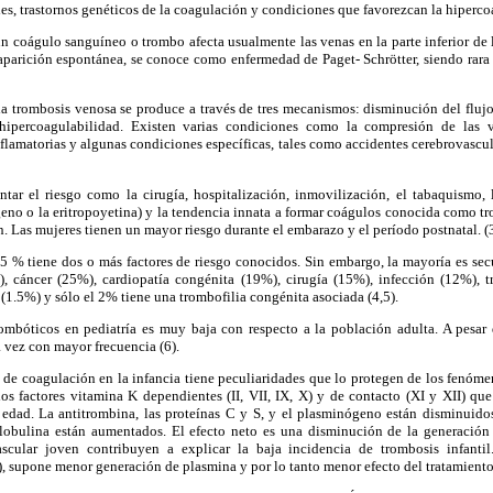
ales, trastornos genéticos de la coagulación y condiciones que favorezcan la hiperco
n coágulo sanguíneo o trombo afecta usualmente las venas en la parte inferior de 
 aparición espontánea, se conoce como enfermedad de Paget- Schrötter, siendo rara
la trombosis venosa se produce a través de tres mecanismos: disminución del fluj
hipercoagulabilidad. Existen varias condiciones como la compresión de las ve
flamatorias y algunas condiciones específicas, tales como accidentes cerebrovascula
tar el riesgo como la cirugía, hospitalización, inmovilización, el tabaquismo, l
eno o la eritropoyetina) y la tendencia innata a formar coágulos conocida como tr
n. Las mujeres tienen un mayor riesgo durante el embarazo y el período postnatal. (
 75 % tiene dos o más factores de riesgo conocidos. Sin embargo, la mayoría es se
), cáncer (25%), cardiopatía congénita (19%), cirugía (15%), infección (12%), 
(1.5%) y sólo el 2% tiene una trombofilia congénita asociada (4,5).
ombóticos en pediatría es muy baja con respecto a la población adulta. A pesar 
 vez con mayor frecuencia (6).
a de coagulación en la infancia tiene peculiaridades que lo protegen de los fenóm
os factores vitamina K dependientes (II, VII, IX, X) y de contacto (XI y XII) qu
 edad. La antitrombina, las proteínas C y S, y el plasminógeno están disminuidos
lobulina están aumentados. El efecto neto es una disminución de la generación
ascular joven contribuyen a explicar la baja incidencia de trombosis infanti
 supone menor generación de plasmina y por lo tanto menor efecto del tratamiento 