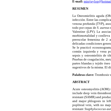
E-mail:
minijaylop@hotmai
RESUMEN
La Osteomielitis aguda (OM
infección. Entre las complic
venosa profunda (TVP), asoc
todo por cepas de
S. aureus
m
Valentine (LPV). La asocia
morbimortalidad y conlleva 
preescolar femenina de 2 
delicadas condiciones genera
Se le practicó ecosonogram
común izquierda y vena pop
sepsis y osteomielitis de t
Pruebas de coagulación, meta
partes blandas y tejido óseo
sugestivos de la misma. El d
Palabras clave:
Trombosis ve
ABSTRACT
Acute osteomyelitis (AOM) i
include deep vein thrombosi
resistant (SAMR) and produce
and major phlogosis in lef
popliteal vein, with no majo
resistant
Staphylococcus au