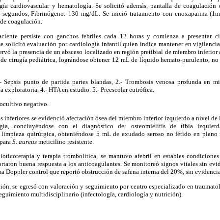
ugía cardiovascular y hematología. Se solicitó además, pantalla de coagulación 
7 segundos, Fibrinógeno: 130 mg/dL. Se inició tratamiento con enoxaparina (1mg
 de coagulación.
aciente persiste con ganchos febriles cada 12 horas y comienza a presentar cif
se solicitó evaluación por cardiología infantil quien indica mantener en vigilancia
ervó la presencia de un absceso localizado en región pretibial de miembro inferior 
o de cirugía pediátrica, lográndose obtener 12 mL de líquido hemato-purulento, no f
- Sepsis punto de partida partes blandas, 2.- Trombosis venosa profunda en mi
 exploratoria. 4.- HTA en estudio. 5.- Preescolar eutrófica.
ocultivo negativo.
 inferiores se evidenció afectación ósea del miembro inferior izquierdo a nivel de la
gía, concluyéndose con el diagnóstico de: osteomielitis de tibia izquie
zó limpieza quirúrgica, obteniéndose 5 mL de exudado seroso no fétido en plano 
 para
S. aureus
meticilino resistente.
bioticoterapia y terapia trombolítica, se mantuvo afebril en estables condiciones
rtaron buena respuesta a los anticoagulantes. Se monitoreó signos vitales sin evi
 Doppler control que reportó obstrucción de safena interna del 20%, sin evidenci
ción, se egresó con valoración y seguimiento por centro especializado en traumato
eguimiento multidisciplinario (infectología, cardiología y nutrición).