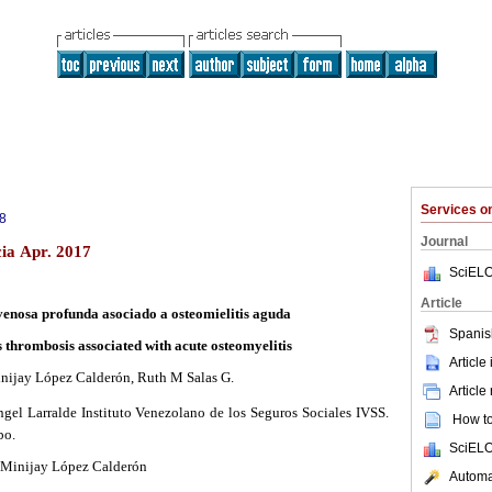
Services 
8
Journal
cia Apr. 2017
SciELO
Article
enosa profunda asociado a osteomielitis aguda
Spanis
 thrombosis associated with acute osteomyelitis
Article
nijay López Calderón, Ruth M Salas G.
Article
Ángel Larralde Instituto Venezolano de los Seguros Sociales IVSS.
How to 
bo.
SciELO
Minijay López Calderón
Automat