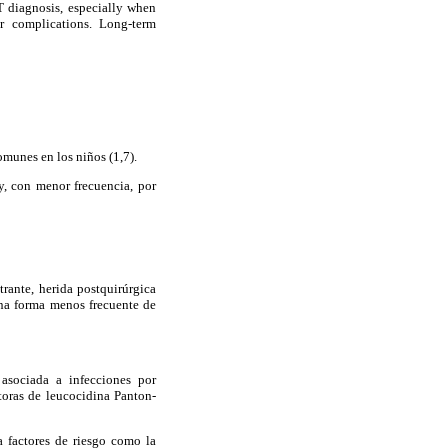
VT diagnosis, especially when
er complications. Long-term
omunes en los niños (1,7).
y, con menor frecuencia, por
rante, herida postquirúrgica
 una forma menos frecuente de
asociada a infecciones por
toras de leucocidina Panton-
a factores de riesgo como la