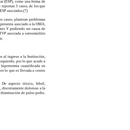
nar (ESP), como una forma de
 reportan 3 casos, de los que
 ESP asociados.(7)
hos casos, plantean problemas
 presenta asociado a la OMA,
iones Y pudiendo ser causa de
 TVP asociada a osteomielitis
e.
 al ingreso a la Institución,
izquierdo, por lo que acude a
 hipertermia cuantificada en
or lo que es llevada a centro
 De aspecto tóxico, febril,
 discretamente doloroso a la
a disminución de pulso pedio.