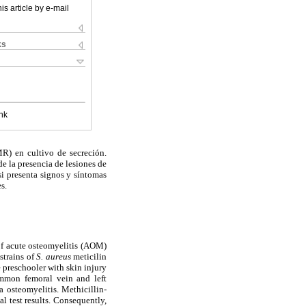
is article by e-mail
ks
nk
R) en cultivo de secreción.
e la presencia de lesiones de
si presenta signos y síntomas
s.
of acute osteomyelitis (AOM)
 strains of
S. aureus
meticilin
 preschooler with skin injury
ommon femoral vein and left
a osteomyelitis. Methicillin-
 test results. Consequently,