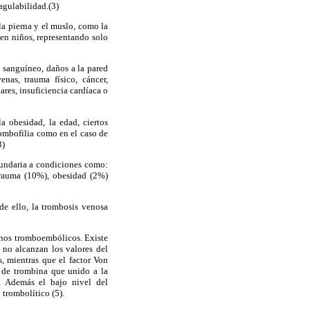
agulabilidad.(3)
la pierna y el muslo, como la
 en niños, representando solo
o sanguíneo, daños a la pared
nas, trauma físico, cáncer,
res, insuficiencia cardíaca o
a obesidad, la edad, ciertos
ombofilia como en el caso de
3)
cundaria a condiciones como:
trauma (10%), obesidad (2%)
de ello, la trombosis venosa
enos tromboembólicos. Existe
e no alcanzan los valores del
, mientras que el factor Von
 de trombina que unido a la
l. Además el bajo nivel del
trombolítico (5).