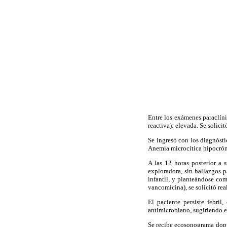
Entre los exámenes paraclíni
reactiva): elevada. Se solici
Se ingresó con los diagnósti
Anemia microcítica hipocrómic
A las 12 horas posterior a 
exploradora, sin hallazgos p
infantil, y planteándose co
vancomicina), se solicitó re
El paciente persiste febril
antimicrobiano, sugiriendo 
Se recibe ecosonograma doppl