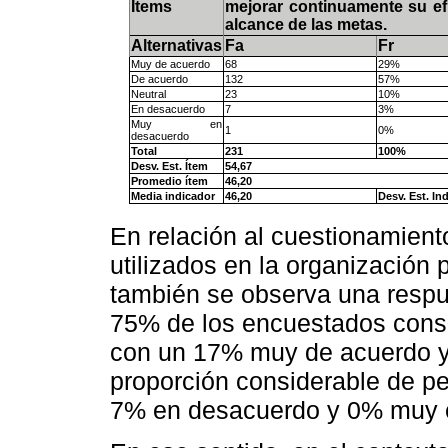
Ítems
mejorar continuamente su efi
alcance de las metas.
Alternativas
Fa
Fr
Muy de acuerdo
68
29%
De acuerdo
132
57%
Neutral
23
10%
En desacuerdo
7
3%
Muy en
1
0%
desacuerdo
Total
231
100%
Desv. Est. Ítem
54,67
Promedio ítem
46,20
Media indicador
46,20
Desv. Est. In
En relación al cuestionamient
utilizados en la organización p
también se observa una respu
75% de los encuestados consi
con un 17% muy de acuerdo y
proporción considerable de p
7% en desacuerdo y 0% muy 