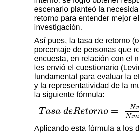
interno, se logró obtener res
escenario planteó la necesidad
retorno para entender mejor el
investigación.
Así pues, la tasa de retorno (
porcentaje de personas que r
encuesta, en relación con el 
les envió el cuestionario (Levi
fundamental para evaluar la e
y la representatividad de la 
la siguiente fórmula:
N
=
ú
T
a
s
a
d
e
R
e
t
o
r
n
o
T
a
s
a
d
e
R
e
t
o
r
n
o
=
N
ú
m
e
r
o
d
e
R
e
s
p
u
e
s
t
a
s
r
e
c
i
b
i
d
a
N
ú
Aplicando esta fórmula a los 