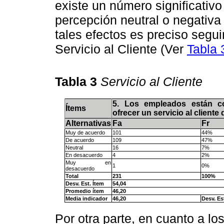
existe un número significativ
percepción neutral o negativa
tales efectos es preciso segu
Servicio al Cliente (Ver
Tabla 
Tabla 3
Servicio al Cliente
5. Los empleados están c
Ítems
ofrecer un servicio al cliente 
Alternativas
Fa
Fr
Muy de acuerdo
101
44%
De acuerdo
109
47%
Neutral
16
7%
En desacuerdo
4
2%
Muy en
1
0%
desacuerdo
Total
231
100%
Desv. Est. Ítem
54,04
Promedio ítem
46,20
Media indicador
46,20
Desv. Es
Por otra parte, en cuanto a lo