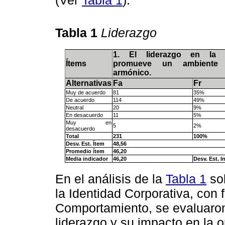
Tabla 1
Liderazgo
1. El liderazgo en la o
Ítems
promueve un ambiente 
armónico.
Alternativas
Fa
Fr
Muy de acuerdo
81
35%
De acuerdo
114
49%
Neutral
20
9%
En desacuerdo
11
5%
Muy en
5
2%
desacuerdo
Total
231
100%
Desv. Est. Ítem
48,56
Promedio ítem
46,20
Media indicador
46,20
Desv. Est. I
En el análisis de la
Tabla 1
so
la Identidad Corporativa, con
Comportamiento, se evaluaron
liderazgo y su impacto en la 