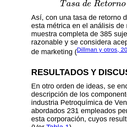
T
a
s
a
d
e
R
e
t
o
r
n
o
T
a
s
a
d
e
R
e
t
o
r
n
o
=
231
385
×
100
=
60.
Así, con una tasa de retorno 
esta métrica en el análisis de
muestra completa de 385 suje
razonable y se considera ace
Dillman y otros, 2
de marketing (
RESULTADOS Y DISCU
En otro orden de ideas, se enc
descripción de los componente
industria Petroquímica de Ven
abordados 231 empleados per
esta corporación, cuyos resul
(Ver
Tabla 1
).