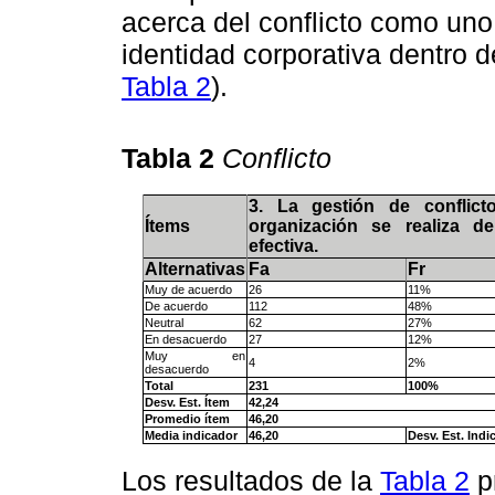
acerca del conflicto como uno
identidad corporativa dentro 
Tabla 2
).
Tabla 2
Conflicto
3. La gestión de conflict
Ítems
organización se realiza d
efectiva.
Alternativas
Fa
Fr
Muy de acuerdo
26
11%
De acuerdo
112
48%
Neutral
62
27%
En desacuerdo
27
12%
Muy en
4
2%
desacuerdo
Total
231
100%
Desv. Est. Ítem
42,24
Promedio ítem
46,20
Media indicador
46,20
Desv. Est. Indi
Los resultados de la
Tabla 2
p