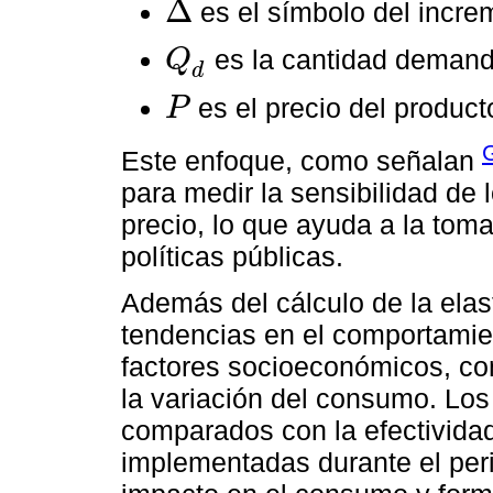
Δ
es el símbolo del incre
∆
es la cantidad deman
Q
Q
d
d
es el precio del product
P
P
G
Este enfoque, como señalan
para medir la sensibilidad de
precio, lo que ayuda a la tom
políticas públicas.
Además del cálculo de la elast
tendencias en el comportamie
factores socioeconómicos, com
la variación del consumo. Los
comparados con la efectividad
implementadas durante el per