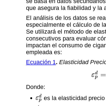
se basa en datos secundarios 
que asegura la fiabilidad y la 
El análisis de los datos se re
especialmente el cálculo de l
Se utilizará el método de elas
consecutivos para evaluar cóm
impactan el consumo de cigarr
empleada es:
Ecuación 1
.
Elasticidad Prec
d
ε
p
ε
p
d
=
∆
%
Donde:
d
es la elasticidad preci
ε
p
ε
p
d