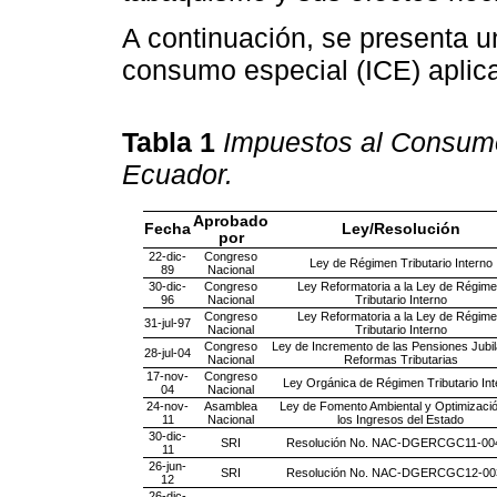
A continuación, se presenta 
consumo especial (ICE) aplica
Tabla 1
Impuestos al Consumo 
Ecuador.
Aprobado
Fecha
Ley/Resolución
por
22-dic-
Congreso
Ley de Régimen Tributario Interno
89
Nacional
30-dic-
Congreso
Ley Reformatoria a la Ley de Régim
96
Nacional
Tributario Interno
Congreso
Ley Reformatoria a la Ley de Régim
31-jul-97
Nacional
Tributario Interno
Congreso
Ley de Incremento de las Pensiones Jubil
28-jul-04
Nacional
Reformas Tributarias
17-nov-
Congreso
Ley Orgánica de Régimen Tributario Int
04
Nacional
24-nov-
Asamblea
Ley de Fomento Ambiental y Optimizaci
11
Nacional
los Ingresos del Estado
30-dic-
SRI
Resolución No. NAC-DGERCGC11-00
11
26-jun-
SRI
Resolución No. NAC-DGERCGC12-00
12
26-dic-