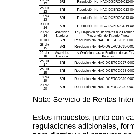
SRI
Resolución No. NAC-DGERCGC12-00
12
25-jun-
SRI
Resolución No. NAC-DGERCGC13-00
13
19-dic-
SRI
Resolución No. NAC-DGERCGC13-00
13
30-jun-
SRI
Resolución No. NAC-DGERCGC14-00
14
29-dic-
Asamblea
Ley Orgánica de Incentivos a la Producc
14
Nacional
Prevención del Fraude Fiscal
01-jul-15
SRI
Resolución No. NAC-DGERCGC15-000
28-dic-
SRI
Resolución No. NAC-DGERCGC15-000
15
29-abr-
Asamblea
Ley Orgánica para el Equilibrio de las Fi
16
Nacional
Públicas
28-dic-
SRI
Resolución No. NAC-DGERCGC17-000
17
28-dic-
SRI
Resolución No. NAC-DGERCGC18-000
18
18-dic-
SRI
Resolución No. NAC-DGERCGC19-000
19
29-dic-
SRI
Resolución No. NAC-DGERCGC20-000
20
Nota: Servicio de Rentas Inte
Estos impuestos, junto con c
regulaciones adicionales, form