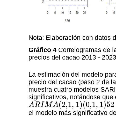
Nota: Elaboración con datos 
Gráfico 4
Correlogramas de la
precios del cacao 2013 - 202
La estimación del modelo para
precio del cacao (paso 2 de l
muestra cuatro modelos SARI
significativos, notándose que
(
2,1
,
1
)
(
0,1
,
1
)
52
A
R
I
M
A
A
R
I
M
A
(
2,1
,
1
)
(
0,1
,
1
)
52
el modelo más significativo de