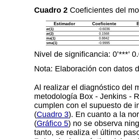
Cuadro 2
Coeficientes del m
Estimador
Coeficiente
E
ar(1)
-0.6036
ar(2)
0.1568
ma(1)
0.8842
sma(1)
-0.9995
Nivel de significancia: 0’***’ 0.
Nota: Elaboración con datos 
Al realizar el diagnóstico del
metodología Box - Jenkins - R
cumplen con el supuesto de i
(
Cuadro 3
). En cuanto a la no
(
Gráfico 5
) no se observa ning
tanto, se realiza el último pa