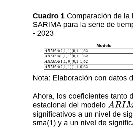
Cuadro 1
Comparación de la 
SARIMA para la serie de tiem
- 2023
Modelo
(
2,1
,
1
)
(
0,1
,
1
)
52
A
A
R
R
I
M
I
M
A
(
2,1
A
,
1
)
(
0,1
,
1
)
52
(
0,1
,
1
)
(
0,1
,
1
)
52
A
A
R
R
I
M
I
M
A
(
0,1
A
,
1
)
(
0,1
,
1
)
52
(
1,1
,
0
)
(
0,1
,
1
)
52
A
A
R
R
I
M
I
M
A
(
1,1
A
,
0
)
(
0,1
,
1
)
52
(
2,1
,
1
)
(
1,1
,
0
)
52
A
A
R
R
I
M
I
M
A
(
2,1
A
,
1
)
(
1,1
,
0
)
52
Nota: Elaboración con datos d
Ahora, los coeficientes tanto 
estacional del modelo
A
R
I
A
R
I
M
A
(
2,1
,
1
)
(
significativos a un nivel de si
sma(1) y a un nivel de signific