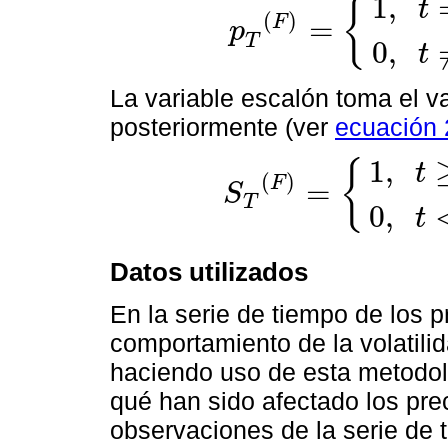
1
,
{
t
(
)
=
F
p
p
T
(
F
)
=
1
,
t
=
F
0
,
t
≠
F
T
0
,
t
La variable escalón toma el va
posteriormente (ver
ecuación 
1
,
{
t
(
)
F
=
S
T
S
T
(
F
)
=
1
,
t
≥
F
0
,
t
<
F
0
,
t
Datos utilizados
En la serie de tiempo de los p
comportamiento de la volatilid
haciendo uso de esta metodolo
qué han sido afectado los pre
observaciones de la serie de 