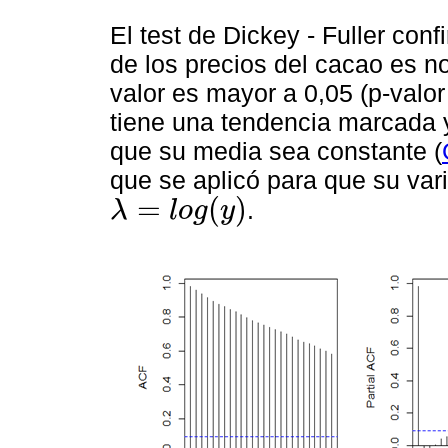
El test de Dickey - Fuller con
de los precios del cacao es no
valor es mayor a 0,05 (p-valor
tiene una tendencia marcada y
que su media sea constante (
que se aplicó para que su var
=
(
)
.
λ
l
o
g
y
λ
=
l
o
g
(
y
)