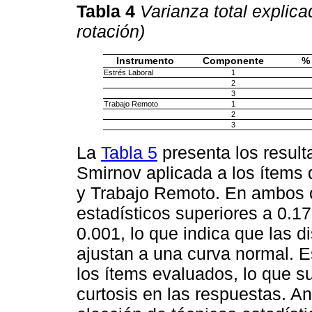
Tabla 4
Varianza total explic
rotación)
Instrumento
Componente
% 
Estrés Laboral
1
2
3
Trabajo Remoto
1
2
3
La
Tabla 5
presenta los resul
Smirnov aplicada a los ítems 
y Trabajo Remoto. En ambos 
estadísticos superiores a 0.17
0.001, lo que indica que las d
ajustan a una curva normal. E
los ítems evaluados, lo que s
curtosis en las respuestas. Ant