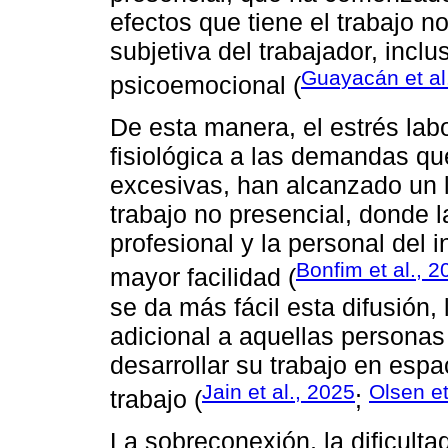
efectos que tiene el trabajo n
subjetiva del trabajador, incl
Guayacán et al
psicoemocional (
De esta manera, el estrés lab
fisiológica a las demandas q
excesivas, han alcanzado un l
trabajo no presencial, donde l
profesional y la personal del 
Bonfim et al., 2
mayor facilidad (
se da más fácil esta difusión
adicional a aquellas personas
desarrollar su trabajo en espa
Jain et al., 2025
Olsen et
trabajo (
;
La sobreconexión, la dificulta