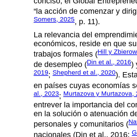
conciso, el Global Entreprene
“la acción de comenzar y dirig
Somers, 2025
, p. 11).
La relevancia del emprendimie
económicos, reside en que su 
Hill y Zbiero
trabajos formales (
Din et al., 2016
de desempleo (
)
2019
Shepherd et al., 2020
;
). Est
en países cuyas economías se
al., 2023
Murtazova y Murtazova,
;
entrever la importancia del 
en la solución o atenuación d
Na
personales y comunitarios (
G
nacionales (Din et al., 2016;