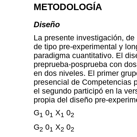
METODOLOGÍA
Diseño
La presente investigación, de
de tipo pre-experimental y lon
paradigma cuantitativo. El di
preprueba-posprueba con dos 
en dos niveles. El primer grupo
presencial de Competencias p
el segundo participó en la ver
propia del diseño pre-experime
G
0
X
0
1
1
1
2
G
0
X
0
2
1
2
2