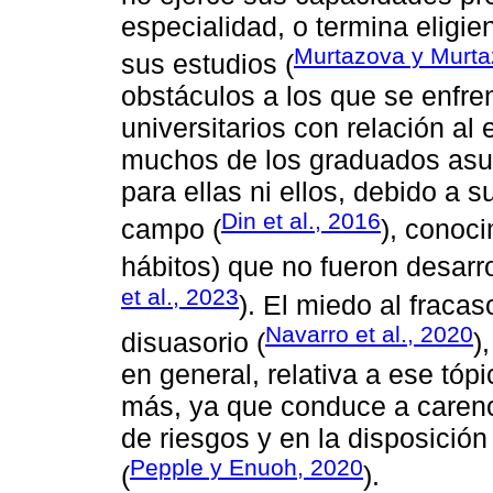
especialidad, o termina eligie
Murtazova y Murta
sus estudios (
obstáculos a los que se enfren
universitarios con relación al
muchos de los graduados asu
para ellas ni ellos, debido a 
Din et al., 2016
campo (
), conoc
hábitos) que no fueron desarr
et al., 2023
). El miedo al fraca
Navarro et al., 2020
disuasorio (
)
en general, relativa a ese tóp
más, ya que conduce a carenci
de riesgos y en la disposició
Pepple y Enuoh, 2020
(
).