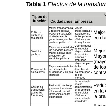
Tabla 1
Efectos de la transfor
Tipos de
función
Ciudadanos
Empresas
Mayor transparencia
Mayor
y responsabilidad
predictibilidad y
Mejor
Políticas
Mayor participación
transparencia
públicas y
ciudadana en la
de las políticas
en da
regulación
gobernanza y en las
públicas y las
políticas públicas
de regulación
Oportunidades
Mayor accesibilidad a
de negocios
Mejor
los servicios públicos
Servicios
Mayor calidad
Mayor calidad en la
públicos
de servicios
Mayor 
prestación de
públicos a
servicios públicos
empresas
(mayo
Mayor amparo
de lo
Mayor amparo de los
de los
Cumplimiento
derechos de los
derechos de
contr
de las leyes
ciudadanos y de sus
las empresas y
intereses
de sus
intereses
Reducción de
costos
Reduc
Reducción de tiempo
Costos de
administrativos
y costos financieros
transacción
en la solicitud
en la 
relacionados con la
(todas las
de servicios
interacción con las
la pre
funciones)
públicos e
autoridades.
inspección de
actividades
Escas