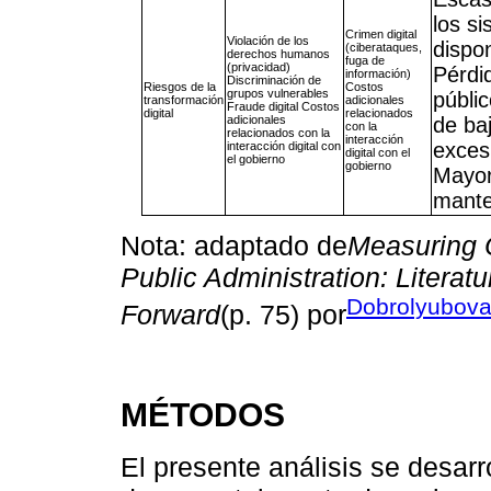
los s
Crimen digital
Violación de los
dispon
(ciberataques,
derechos humanos
fuga de
(privacidad)
Pérdi
información)
Discriminación de
Riesgos de la
Costos
grupos vulnerables
públic
transformación
adicionales
Fraude digital Costos
digital
relacionados
adicionales
de ba
con la
relacionados con la
interacción
exces
interacción digital con
digital con el
el gobierno
gobierno
Mayor
mante
Nota: adaptado de
Measuring O
Public Administration: Litera
Dobrolyubova
Forward
(p. 75) por
MÉTODOS
El presente análisis se desarr