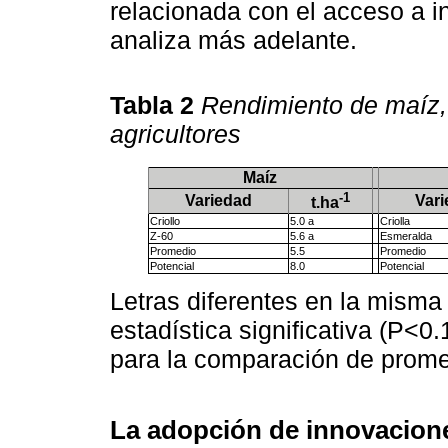
relacionada con el acceso a 
analiza más adelante.
Tabla 2
Rendimiento de maíz, 
agricultores
Maíz
-1
Variedad
Vari
t.ha
Criollo
5.0 a
Criolla
Z-60
5.6 a
Esmeralda
Promedio
5.5
Promedio
Potencial
8.0
Potencial
Letras diferentes en la misma
estadística significativa (P<0
para la comparación de prome
La adopción de innovacione