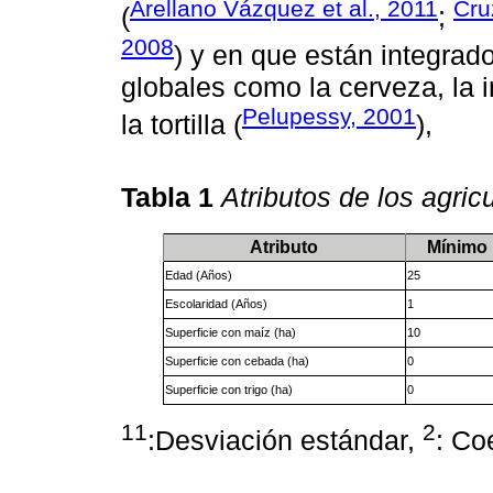
Arellano Vázquez et al., 2011
Cru
(
;
2008
) y en que están integrad
globales como la cerveza, la i
Pelupessy, 2001
la tortilla (
),
Tabla 1
Atributos de los agric
Atributo
Mínimo
Edad (Años)
25
Escolaridad (Años)
1
Superficie con maíz (ha)
10
Superficie con cebada (ha)
0
Superficie con trigo (ha)
0
1
1
2
:Desviación estándar,
: Co