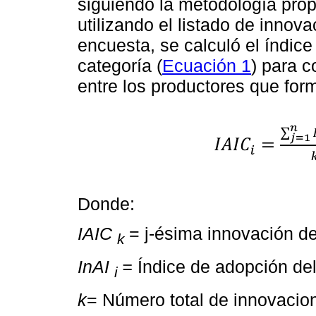
siguiendo la metodología pro
utilizando el listado de innov
encuesta, se calculó el índic
categoría (
Ecuación 1
) para 
entre los productores que form
Donde:
IAIC
= j-ésima innovación de
k
InAI
=
Índice de adopción del 
i
k
= Número total de innovacion