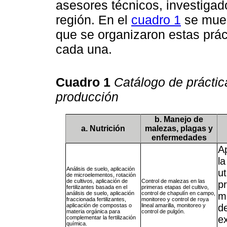
asesores técnicos, investigad
región. En el
cuadro 1
se mues
que se organizaron estas práct
cada una.
Cuadro 1
Catálogo de práctic
producción
b. Manejo de
a. Nutrición
malezas, plagas y
enfermedades
Ap
la
Análisis de suelo, aplicación
ut
de microelementos, rotación
de cultivos, aplicación de
Control de malezas en las
pr
fertilizantes basada en el
primeras etapas del cultivo,
análisis de suelo, aplicación
control de chapulín en campo,
m
fraccionada fertilizantes,
monitoreo y control de roya
aplicación de compostas o
lineal amarilla, monitoreo y
d
materia orgánica para
control de pulgón.
e
complementar la fertilización
química.