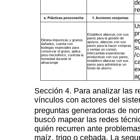
d
r
e. Prácticas poscosecha
f. Acciones conjuntas
U
p
Establece alianzas con sus
pares para la gestión de
e
Elimina impurezas y granos
apoyos, alianzas con sus
dañados, cuenta con
pares para la hacer compras
s
bodegas especiales para
o ventas en común,
conservar el grano, aplica
intercambia experiencias
/
peso hectolítrico, controla la
productivas con sus pares,
humedad durante el
c
establece alianzas con sus
almacenaje
pares para administrar un
e
fondo de ahorro.
ag
Sección 4. Para analizar las r
vínculos con actores del sist
preguntas generadoras de no
buscó mapear las redes técnic
quién recurren ante problema
maíz, trigo o cebada. La segun