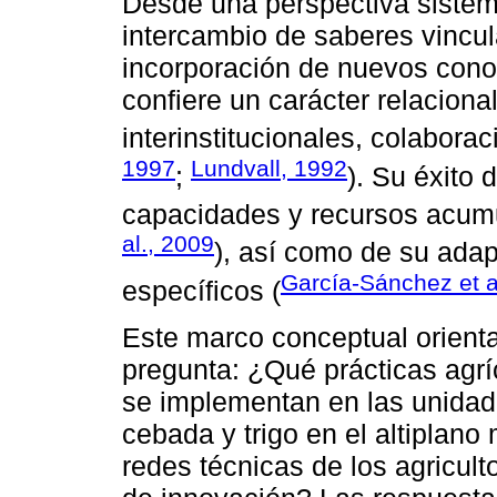
Desde una perspectiva sistémi
intercambio de saberes vincul
incorporación de nuevos conoc
confiere un carácter relacion
interinstitucionales, colabora
1997
Lundvall, 1992
;
). Su éxito
capacidades y recursos acumu
al., 2009
), así como de su adap
García-Sánchez et a
específicos (
Este marco conceptual orienta
pregunta: ¿Qué prácticas agrí
se implementan en las unidad
cebada y trigo en el altiplan
redes técnicas de los agricult