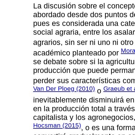
La discusión sobre el concepto
abordado desde dos puntos de 
pues es considerada una categ
social agraria, entre los asala
agrarios, sin ser ni uno ni otro 
Mora
académico planteado por
se debate sobre si la agricult
producción que puede permanec
perder sus características co
Van Der Ploeg (2010)
Graeub et 
o
inevitablemente disminuirá en
en la producción total a través
capitalista y los agronegocios
Hocsman (2015)
, o es una form