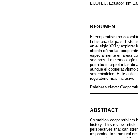
ECOTEC, Ecuador. km 13.
RESUMEN
El cooperativismo colombi
la historia del país. Este a
en el siglo XXI y explorar
aborda cómo las cooperativ
especialmente en áreas com
sectores. La metodología u
permitió interpretar las d
aunque el cooperativismo ti
sostenibilidad. Este análi
regulatorio más inclusivo.
Palabras clave:
Cooperati
ABSTRACT
Colombian cooperativism h
history. This review article
perspectives that can stre
responded to structural cr