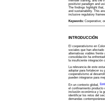
member training, and the in
positivist paradigm and us
The findings highlight that,
and sustainability. This an
inclusive regulatory frame
Keywords:
Cooperative; 
INTRODUCCIÓN
El cooperativismo en Col
sociales que han afectado 
alternativas viables frent
consolidación ha enfrentad
la insuficiente integració
La relevancia de este estu
adoptar para fortalecer su 
cooperativismo al desarrol
pueden integrarse para mej
Espi
En un contexto global,
el confinamiento producto 
inclusión económica y la 
identificar los retos del s
demandas contemporánea