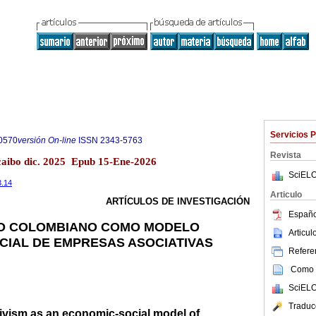
Servicios 
0570
versión On-line
ISSN
2343-5763
Revista
caibo dic. 2025 Epub 15-Ene-2026
SciELO
3.14
Articulo
ARTÍCULOS DE INVESTIGACIÓN
Españo
O COLOMBIANO COMO MODELO
Articu
CIAL DE EMPRESAS ASOCIATIVAS
Referen
Como c
SciELO
Traduc
vism as an economic-social model of