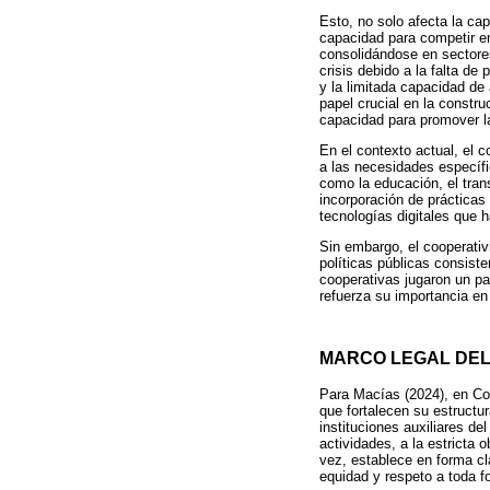
Esto, no solo afecta la cap
capacidad para competir e
consolidándose en sectores
crisis debido a la falta de
y la limitada capacidad de
papel crucial en la constr
capacidad para promover la 
En el contexto actual, el
a las necesidades específi
como la educación, el trans
incorporación de prácticas
tecnologías digitales que 
Sin embargo, el cooperativ
políticas públicas consist
cooperativas jugaron un pap
refuerza su importancia en 
MARCO LEGAL DEL
Para Macías (2024), en Col
que fortalecen su estructu
instituciones auxiliares de
actividades, a la estricta 
vez, establece en forma c
equidad y respeto a toda fo