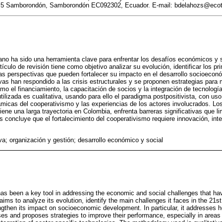
5 Samborondón, Samborondón EC092302, Ecuador. E-mail: bdelahozs@ecot
ano ha sido una herramienta clave para enfrentar los desafíos económicos y
rtículo de revisión tiene como objetivo analizar su evolución, identificar los pr
 las perspectivas que pueden fortalecer su impacto en el desarrollo socioeconó
as han respondido a las crisis estructurales y se proponen estrategias para
o el financiamiento, la capacitación de socios y la integración de tecnologí
tilizada es cualitativa, usando para ello el paradigma postpositivista, con us
inámicas del cooperativismo y las experiencias de los actores involucrados. L
ene una larga trayectoria en Colombia, enfrenta barreras significativas que l
sis concluye que el fortalecimiento del cooperativismo requiere innovación, in
va; organización y gestión; desarrollo económico y social
as been a key tool in addressing the economic and social challenges that ha
 aims to analyze its evolution, identify the main challenges it faces in the 21s
ngthen its impact on socioeconomic development. In particular, it addresses
ises and proposes strategies to improve their performance, especially in areas