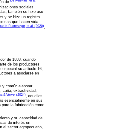
De Pelekais, et al.
ión de
nizaciones sociales
adas, también se hizo uso
as y se hizo un registro
mpresas que hacen vida
acín-Fuenmayor, et al. (2020)
,
dedor de 1888, cuando
arte de los productores
 especial su artículo 16,
uctores a asociarse en
 muy común elaborar
 caña, extractividad,
a & Vervel (2024)
, aquellos
das esencialmente en sus
 para la fabricación como
miento y su capacidad de
asas de interés en
n el sector agropecuario,