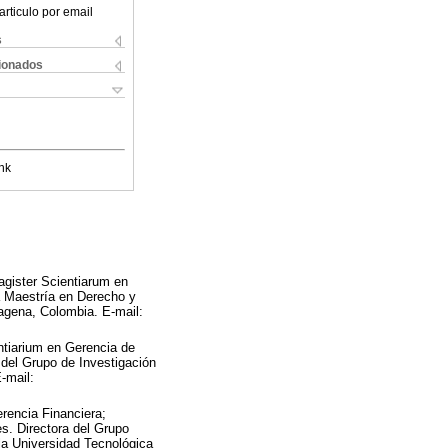
articulo por email
s
cionados
nk
agister Scientiarum en
a Maestría en Derecho y
tagena, Colombia. E-mail:
ntiarium en Gerencia de
el Grupo de Investigación
-mail:
rencia Financiera;
s. Directora del Grupo
 la Universidad Tecnológica