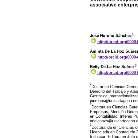
associative enterpri
1
José Noroño Sánchez
http://orcid.org/0000
Aminta De La Hoz Suáre
http://orcid.org/0000
3
Betty De La Hoz Suárez
http://orcid.org/0000
1
Doctor en Ciencias Gerenc
Derecho del Trabajo y Abo
Gestor de internacionaliza
jnoronos@unicartagena.ed
2
Doctora en Ciencias Gere
Empresas, Mención Gerenc
en Contabilidad, Interés P
adelahozs@unicartagena.
3
Doctoranda en Ciencias d
Licenciada en Contaduría P
Indecsar; Editora en Jefe 