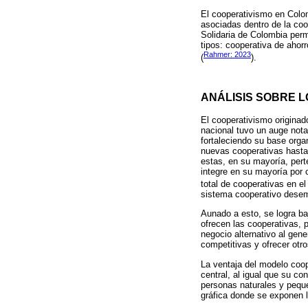
El cooperativismo en Colo
asociadas dentro de la coo
Solidaria de Colombia permi
tipos: cooperativa de ahorr
Rahmer: 2023
(
).
ANÁLISIS SOBRE L
El cooperativismo origina
nacional tuvo un auge notab
fortaleciendo su base orga
nuevas cooperativas hasta 
estas, en su mayoría, pert
integre en su mayoría por 
total de cooperativas en el
sistema cooperativo desem
Aunado a esto, se logra ba
ofrecen las cooperativas, 
negocio alternativo al gen
competitivas y ofrecer otr
La ventaja del modelo coop
central, al igual que su c
personas naturales y pequ
gráfica donde se exponen 