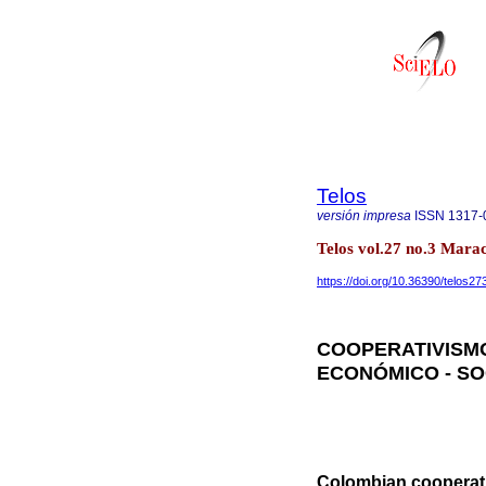
Telos
versión impresa
ISSN
1317-
Telos vol.27 no.3 Mara
https://doi.org/10.36390/telos27
COOPERATIVISM
ECONÓMICO - SO
Colombian cooperati