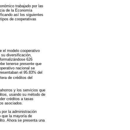
onómico trabajado por las
ncia de la Economía
ficando así los siguientes
 tipos de cooperativas
e el modelo cooperativo
su diversificación,
 formalizándose 626
debe tenerse presente que
operativo nacional se
presentaban el 95.83% del
tera de créditos del
ahorros y los servicios que
éditos, usando su método de
der créditos a tasas
los asociados.
 por la administración
o que la mayoría de
ito. Ahora se presenta una