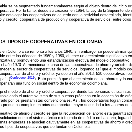
mbia se ha segmentado fundamentalmente según el objeto dentro del ciclo ec
perativa. Por lo tanto, desde su creación en 1964, la Ley de la Superintende
te catalogar las cooperativas de acuerdo con la actividad desarrollada, identi
o y crédito, cooperativa de producción y cooperativa de servicios, entre otros
OS TIPOS DE COOPERATIVAS EN COLOMBIA
do en Colombia se remonta a los años 1940; sin embargo, se puede afirmar qu
le entre las décadas de 1960 y 1980, al tener un crecimiento significativo en 
nizativa y promoviendo una estandarización efectiva del modelo cooperativo,
el año 1970. Al mencionar el caso de las cooperativas de ahorro y crédito, 
enecen al sector de cooperativas de servicios, logrando así que el modelo co
cooperativas de ahorro y crédito, ya que en el año 2013, 530 cooperativas re
Confecoop: 2019
 país (
). Esto permitió que el crecimiento de los ahorros y la car
peñaran una función social dentro de la economía colombiana.
jo el modelo de ahorro y crédito cooperativo, donde las personas utilizan sus 
propiciando el automovilismo de sus buenas prácticas en la concesión de cr
erado por los prestamistas convencionales. Así, los cooperativos logran conce
os productos complementarios que aportan mayor seguridad a los ahorros de 
erativo de ahorro y crédito es que la recuperación del ahorro está garantizada
onsolidación como el sistema único e integrado de crédito no bancario, logrand
eñas empresas se asocien cautivamente en las cooperativas de ahorro y créd
los tipos de cooperativas que se fundan en Colombia: