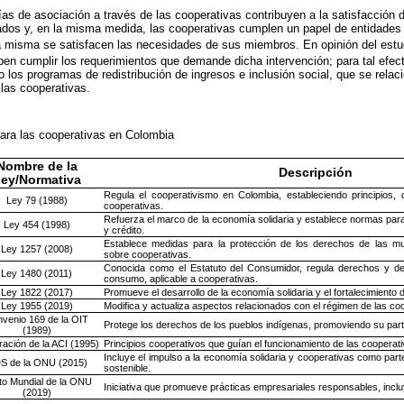
ías de asociación a través de las cooperativas contribuyen a la satisfacción 
os y, en la misma medida, las cooperativas cumplen un papel de entidades s
a misma se satisfacen las necesidades de sus miembros. En opinión del estu
ben cumplir los requerimientos que demande dicha intervención; para tal efec
o los programas de redistribución de ingresos e inclusión social, que se relac
 las cooperativas.
ara las cooperativas en Colombia
Nombre de la
Descripción
ey/Normativa
Regula el cooperativismo en Colombia, estableciendo principios,
Ley 79 (1988)
cooperativas.
Refuerza el marco de la economía solidaria y establece normas para
Ley 454 (1998)
y crédito.
Establece medidas para la protección de los derechos de las mu
Ley 1257 (2008)
sobre cooperativas.
Conocida como el Estatuto del Consumidor, regula derechos y de
Ley 1480 (2011)
consumo, aplicable a cooperativas.
Ley 1822 (2017)
Promueve el desarrollo de la economía solidaria y el fortalecimiento 
Ley 1955 (2019)
Modifica y actualiza aspectos relacionados con el régimen de las co
venio 169 de la OIT
Protege los derechos de los pueblos indígenas, promoviendo su part
(1989)
ración de la ACI (1995)
Principios cooperativos que guían el funcionamiento de las cooperati
Incluye el impulso a la economía solidaria y cooperativas como part
S de la ONU (2015)
sostenible.
to Mundial de la ONU
Iniciativa que promueve prácticas empresariales responsables, incl
(2019)