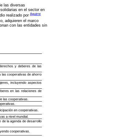
de las diversas
olidarias en el sector en
Aguirre
dio realizado por
to, adquieren el marco
ionan con las entidades sin
 derechos y deberes de las
 las cooperativas de ahorro
jeres, incluyendo aspectos
beres en las relaciones de
de las cooperativas.
operativas.
icipación en cooperativas.
vas a nivel mundial.
e de la agenda de desarrollo
uyendo cooperativas.