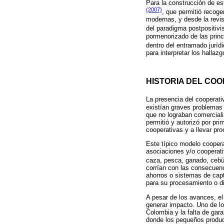
Para la construcción de est
(2007)
, que permitió recog
modernas, y desde la revis
del paradigma postpositivi
pormenorizado de las princ
dentro del entramado juríd
para interpretar los hallaz
HISTORIA DEL CO
La presencia del cooperat
existían graves problemas 
que no lograban comerciali
permitió y autorizó por pr
cooperativas y a llevar pr
Este típico modelo coopera
asociaciones y/o cooperati
caza, pesca, ganado, cebú,
corrían con las consecuen
ahorros o sistemas de capt
para su procesamiento o di
A pesar de los avances, el
generar impacto. Uno de lo
Colombia y la falta de gar
donde los pequeños product