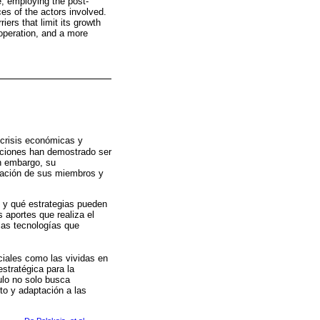
e, employing the post-
es of the actors involved.
iers that limit its growth
ooperation, and a more
 crisis económicas y
zaciones han demostrado ser
in embargo, su
itación de sus miembros y
s y qué estrategias pueden
s aportes que realiza el
las tecnologías que
ciales como las vividas en
stratégica para la
ulo no solo busca
nto y adaptación a las