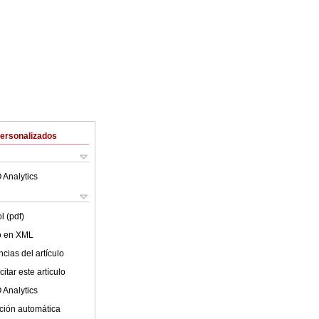
Personalizados
 Analytics
l (pdf)
lo en XML
cias del artículo
itar este artículo
 Analytics
ción automática