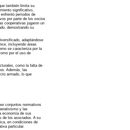
que también limita su
iento significativo,
 enfrentó períodos de
ivos por parte de los socios
las cooperativas jugaron un
mado, demostrando su
iversificado, adaptándose
ance, incluyendo áreas
erno se caracteriza por la
como por el uso de
turales, como la falta de
cios. Además, las
icto armado, lo que
por conjuntos normativos
perativismo y las
 la economía de sus
os de los asociados. A su
ica, en condiciones de
iva particular.