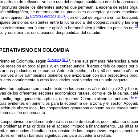
e artículo de reflexión, se hizo uso del enfoque cualitativo desde la apreciac
er posturas desde los diferentes autores que permean la escena de estas orga
ión bibliográfica, se determinaron los principales conceptos y obras relacion
Ramos-Galarza (2017)
sta en opinión de
, con el cual se organizaron las búsqued
ipales tensiones existentes entre la lucha social del cooperativismo y las e
Ch
ico colombiano, por último se aplicó la hermenéutica jurídica en posición de
gos y construir las conclusiones desprendidas del estudio.
OPERATIVISMO EN COLOMBIA
Bazurto (2017)
ivismo en Colombia, según
, tiene sus primeras referencias alre
de recesión en todo el país y, en consecuencia, fuertes crisis de pagos por p
zar sus productos en el campo. Ante este hecho, la Ley 50 del mismo año, en
imera vez a los campesinos pioneros que avizoraban con sus respectivos prod
oductos comúnmente a otras localidades para vender en un solo paquete.
tivo fue replicado con mucho éxito en los primeros años del siglo XX y fue
vas de los diferentes sectores económicos rurales, como el de la palma, café,
Noreñ
 pollo, trigo, ganadería agrícola, entre otros. Como explican los autores
cias evidentes en beneficios para la economía de la zona y el sector. Apoya
ación de ahorro local, las cooperativas generaban economías de escala tanto
ferenciación del producto.
 cooperativismo moderno enfrenta una serie de desafíos que limitan su creci
s problemas más críticos es el acceso limitado a financiamiento. Las altas t
antías adecuadas dificultan la expansión de las cooperativas, especialmente e
ores enfrentan barreras significativas para acceder a créditos.