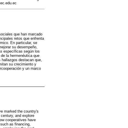
ec.edu.ec
 sociales que han marcado
incipales retos que enfrenta
mico. En particular, se
 mejorar su desempeño,
as específicas según los
o de la hermenéutica que
os hallazgos destacan que,
imitan su crecimiento y
tercooperación y un marco
ve marked the country's
t century, and explore
 how cooperatives have
 such as financing,