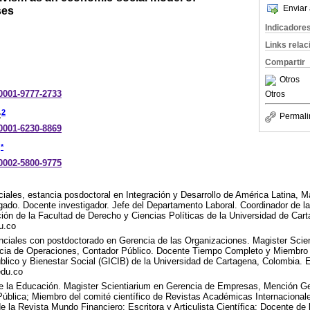
Enviar 
ses
Indicadore
Links rela
Compartir
Otros
-0001-9777-2733
Otros
2
z
Permali
-0001-6230-8869
*
-0002-5800-9775
iales, estancia posdoctoral en Integración y Desarrollo de América Latina, M
gado. Docente investigador. Jefe del Departamento Laboral. Coordinador de l
ción de la Facultad de Derecho y Ciencias Políticas de la Universidad de Car
u.co
nciales con postdoctorado en Gerencia de las Organizaciones. Magister Scie
ia de Operaciones, Contador Público. Docente Tiempo Completo y Miembro d
úblico y Bienestar Social (GICIB) de la Universidad de Cartagena, Colombia. E
edu.co
e la Educación. Magister Scientiarium en Gerencia de Empresas, Mención Ge
ública; Miembro del comité científico de Revistas Académicas Internacionale
de la Revista Mundo Financiero; Escritora y Articulista Científica; Docente de