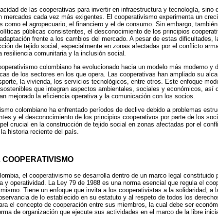
acidad de las cooperativas para invertir en infraestructura y tecnología, sino 
n mercados cada vez más exigentes. El cooperativismo experimenta un crecim
 como el agropecuario, el financiero y el de consumo. Sin embargo, también
 políticas públicas consistentes, el desconocimiento de los principios cooperat
 adaptación frente a los cambios del mercado. A pesar de estas dificultades, 
ucción de tejido social, especialmente en zonas afectadas por el conflicto ar
resiliencia comunitaria y la inclusión social.
 cooperativismo colombiano ha evolucionado hacia un modelo más moderno y d
cas de los sectores en los que opera. Las cooperativas han ampliado su alc
porte, la vivienda, los servicios tecnológicos, entre otros. Este enfoque mod
 sostenibles que integran aspectos ambientales, sociales y económicos, así 
han mejorado la eficiencia operativa y la comunicación con los socios.
ismo colombiano ha enfrentado períodos de declive debido a problemas estruc
entes y el desconocimiento de los principios cooperativos por parte de los so
el crucial en la construcción de tejido social en zonas afectadas por el confl
la historia reciente del país.
 COOPERATIVISMO
ombia, el cooperativismo se desarrolla dentro de un marco legal constituido 
ra y operatividad. La Ley 79 de 1988 es una norma esencial que regula el coo
l mismo. Tiene un enfoque que invita a los cooperativistas a la solidaridad, a
observancia de lo establecido en su estatuto y al respeto de todos los derech
lara el concepto de cooperación entre sus miembros, la cual debe ser económ
rma de organización que ejecute sus actividades en el marco de la libre iniciat