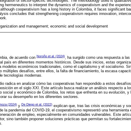
tegration of sector-specific technologies. The methodology used is qualitativ
ing hermeneutics to interpret the dynamics of cooperativism and the experienc
 although cooperativism has a long history in Colombia, it faces significant barr
alysis concludes that strengthening cooperativism requires innovation, interc
work.
organization and management; economic and social development
Noroño et al. (2024)
ombia, de acuerdo con
, ha surgido como una respuesta a las
al país en diferentes momentos históricos. Desde sus inicios, estas organi
e a modelos económicos tradicionales, como el capitalismo y el socialismo. S
o múltiples desafíos, entre ellos, la falta de financiamiento, la escasa capac
n de tecnologías modernas.
dio radica en analizar cómo las cooperativas han respondido a estos desafío
posición en el siglo XXI. Este artículo busca realizar un análisis respecto a lo
lo social y económico de Colombia, los retos que enfrenta en su evolución, y 
orar su desempeño en los diferentes sectores.
noza (2024)
De Diego et al. (2022)
y
explican que, tras las crisis económicas y so
de la pandemia del COVID-19, el cooperativismo representó una herramienta e
generación de empleo, especialmente en comunidades vulnerables. Este artíc
ector, sino también proponer soluciones prácticas que permitan su fortalecimie
s.