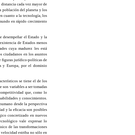
a distancia cada vez mayor de
la población del planeta y los
n cuanto a la tecnología, los
 mundo en rápido crecimiento
be desempeñar el Estado y la
a existencia de Estados menos
ades cuya madurez les está
os ciudadanos en los asuntos
figuras jurídico-políticas de
na y Europa, por el dominio
terísticos se tiene el de los
te son variables a ser tomadas
competitividad que, como lo
habilidades y conocimientos.
 humano desde la perspectiva
ad y la eficacia son posibles
ógico concretizado en nuevos
ecnológico vale expresar lo
ásico de las transformaciones
 velocidad estriba no sólo en