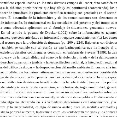
entíficos especializados en los más diversos campos del saber, sino también e
to a la difusión puede decirse que hoy día (y así continuará aconteciendo), los 
ocer de inmediato los productos científico-tecnológicos generados en el sector,
tiva. El desarrollo de la informática y de las comunicaciones son elementos c
de información, lo fundamental en las sociedades del presente y del futuro es s
na como adecuada aplicación en el abordaje de situaciones, generando nuevos 
En tal sentido la postura de Drucker (1992) sobre la información es tajante: 
manera que convertir datos en información requiere conocimientos. (...) Los cono
ipal recurso para la producción de riquezas (pp. 200 y 224). Bajo estas condiciones
o también se cumple con tal acción en una Latinoamérica que ha llegado al p
verdaderos desafíos continentales como son, en palabras de Stevens (1999): la tra
pobreza y de la marginalidad, así como de la violencia privada y de la delincuenci
 derechos humanos, la justicia y la reconciliación nacional, la integración regiona
a del tráfico de drogas y la desproctección del medio ambiente.En cuanto a la tr
casi totalidad de los países latinoamericanos han realizado esfuerzos considerabl
igue siendo una aspiración, pues la democracia electoral alcanzada no ha sido capaz 
r redistribución de éstos en beneficio de toda la colectividad, tampoco ha podido
 de violencia social y de corrupción, e inclusive de ingobernabilidad, gener
silusión que contrasta -como lo demuestran investigaciones realizadas sobre ta
ar de una verdadera democracia social y no de un sistema político fundamentado en
iendo algo no alcanzado en sus verdaderas dimensiones en Latinoamérica, y 
reza y la marginalidad, es algo de nunca acabar, pues las medidas adoptadas p
 día la pobreza aumenta, la distancia entre los verdaderamente ricos y los pobres 
especto en 1994 la Comisión Económica para América Latina (CEPAL) informó q