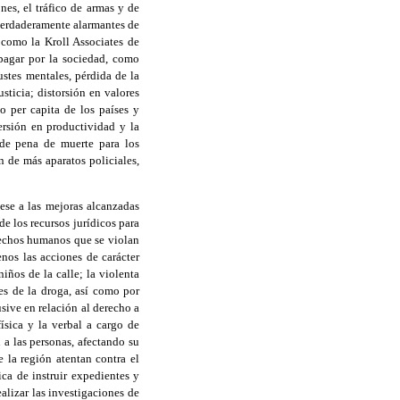
ones, el tráfico de armas y de
 verdaderamente alarmantes de
como la Kroll Associates de
pagar por la sociedad, como
ustes mentales, pérdida de la
sticia; distorsión en valores
so per capita de los países y
ersión en productividad y la
 de pena de muerte para los
 de más aparatos policiales,
ese a las mejoras alcanzadas
e los recursos jurídicos para
rechos humanos que se violan
nos las acciones de carácter
iños de la calle; la violenta
les de la droga, así como por
sive en relación al derecho a
ísica y la verbal a cargo de
n a las personas, afectando su
e la región atentan contra el
ica de instruir expedientes y
alizar las investigaciones de