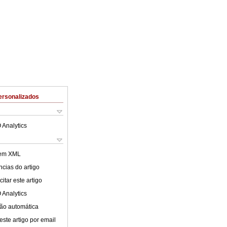
ersonalizados
 Analytics
 em XML
cias do artigo
itar este artigo
 Analytics
ão automática
este artigo por email