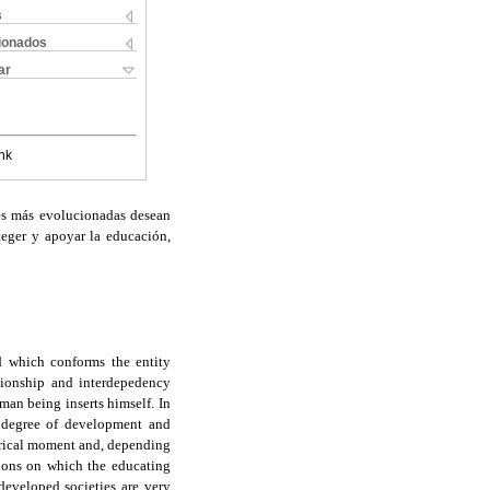
s
cionados
ar
nk
des más evolucionadas desean
teger y apoyar la educación,
d which conforms the entity
ationship and interdepedency
an being inserts himself. In
s degree of development and
torical moment and, depending
nsions on which the educating
developed societies are very