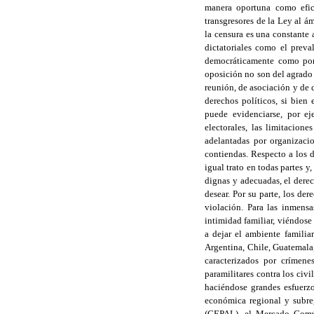
manera oportuna como efici
transgresores de la Ley al 
la censura es una constante
dictatoriales como el preva
democráticamente como por 
oposición no son del agrado 
reunión, de asociación y de 
derechos políticos, si bien
puede evidenciarse, por ej
electorales, las limitacion
adelantadas por organizacio
contiendas. Respecto a los d
igual trato en todas partes y
dignas y adecuadas, el derec
desear. Por su parte, los de
violación. Para las inmens
intimidad familiar, viéndos
a dejar el ambiente familia
Argentina, Chile, Guatemala,
caracterizados por crímen
paramilitares contra los civi
haciéndose grandes esfuerzo
económica regional y subre
(CEPAL), el Mercado Común