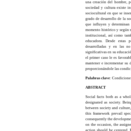
una creación del hombre, po
sociedad y cultura existe i
sociocultural en que se inse
grado de desarrollo de la so
que influyen y determinan 
momento histórico y según se
institucional, así como tam
educadora. Desde estas pe
desarrolladas y en las no 
significativas en su educaci
el primer caso le es favora
mantener e incrementar su d
proporcionándole las condici
Palabras clave
: Condiciones
ABSTRACT
Social facts both as a who
designated as society. Bein
between society and culture
this framework prevail spe
consequently the development
on the occasion, the assigne
action should be centered. 