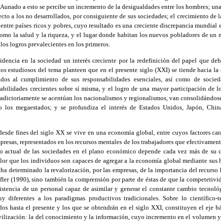
Aunado a esto se percibe un incremento de la desigualdades entre los hombres; un
ecto a los no desarrollados, por consiguiente de sus sociedades; el crecimiento de 
entre países ricos y pobres, cuyo resultado es una creciente discrepancia mundial e
como la salud y la riqueza, y el lugar donde habitan los nuevos pobladores de un
los logros prevalecientes en los primeros.
idencia en la sociedad un interés creciente por la redefinición del papel que de
os estudiosos del tema planteen que en el presente siglo (XXI) se tiende hacia l
dos al cumplimiento de sus responsabilidades esenciales, así como de socied
abilidades crecientes sobre sí misma, y el logro de una mayor participación de l
radictoriamente se acentúan los nacionalismos y regionalismos, van consolidándose 
o los megaestados; y se profundiza el interés de Estados Unidos, Japón, Chi
 desde fines del siglo XX se vive en una economía global, entre cuyos factores carac
empresas, representados en los recursos mentales de los trabajadores que efectivamen
to actual de las sociedades en el plano económico depende cada vez más de su 
 valor que los individuos son capaces de agregar a la economía global mediante sus 
ha determinado la revalorización, por las empresas, de la importancia del recurso
ffler (1990), sino también la comprensión por parte de éstas de que la competetivid
stencia de un personal capaz de asimilar y generar el constante cambio tecnol
 diferentes a los paradigmas productivos tradicionales. Sobre lo científico-t
dos hasta el presente y los que se obtendrán en el siglo XXI, constituyen el eje b
vilización: la del conocimiento y la información, cuyo incremento en el volumen y