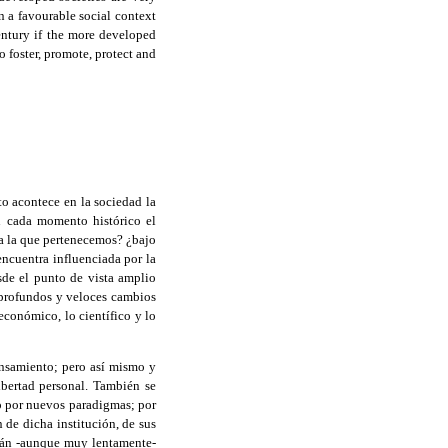
in a favourable social context
entury if the more developed
o foster, promote, protect and
to acontece en la sociedad la
en cada momento histórico el
 a la que pertenecemos? ¿bajo
ncuentra influenciada por la
sde el punto de vista amplio
 profundos y veloces cambios
económico, lo científico y lo
nsamiento; pero así mismo y
ibertad personal. También se
ido por nuevos paradigmas; por
 de dicha institución, de sus
stán -aunque muy lentamente-