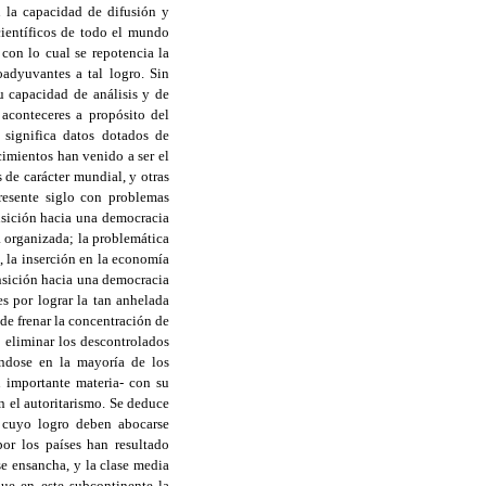
n la capacidad de difusión y
científicos de todo el mundo
 con lo cual se repotencia la
oadyuvantes a tal logro. Sin
u capacidad de análisis y de
aconteceres a propósito del
significa datos dotados de
cimientos han venido a ser el
 de carácter mundial, y otras
resente siglo con problemas
nsición hacia una democracia
a organizada; la problemática
l, la inserción en la economía
ansición hacia una democracia
es por lograr la tan anhelada
de frenar la concentración de
 eliminar los descontrolados
ándose en la mayoría de los
n importante materia- con su
 el autoritarismo. Se deduce
a cuyo logro deben abocarse
or los países han resultado
se ensancha, y la clase media
ue en este subcontinente la