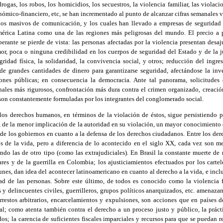
rogas, los robos, los homicidios, los secuestros, la violencia familiar, las violaci
nómico-financiero, etc, se han incrementado al punto de alcanzar cifras semanales
ios masivos de comunicación, y los cuales han llevado a empresas de seguridad 
mérica Latina como una de las regiones más peligrosas del mundo. El precio a 
erante se pierde de vista: las personas afectadas por la violencia presentan desaj
r, poca o ninguna credibilidad en los cuerpos de seguridad del Estado y de la ju
idad física, la solidaridad, la convivencia social, y otros; reducción del ingre
de grandes cantidades de dinero para garantizarse seguridad, afectándose la inv
ciones públicas; en consecuencia la democracia. Ante tal panorama, solicitudes
nales más rigurosos, confrontación más dura contra el crimen organizado, creación
e, son constantemente formuladas por los integrantes del conglomerado social.
 los derechos humanos, en términos de la violación de éstos, sigue persistiendo p
de la menor implicación de la autoridad en su violación, un mayor conocimiento d
 de los gobiernos en cuanto a la defensa de los derechos ciudadanos. Entre los de
s de la vida, pero a diferencia de lo acontecido en el siglo XX, cada vez son me
endo las de otro tipo (como las extrajudiciales). En Brasil la constante muerte de n
res y de la guerrilla en Colombia; los ajusticiamientos efectuados por los carte
es, dan idea del acontecer latinoamericano en cuanto al derecho a la vida, e inclu
dad de las personas. Sobre este último, de todos es conocido como la violencia f
es y delincuentes civiles, guerrilleros, grupos políticos anarquizados, etc. amenaza
arrestos arbitrarios, encarcelamientos y expulsiones, son acciones que en países d
al; como atenta también contra el derecho a un proceso justo y público, la práct
os; la carencia de suficientes fiscales imparciales y recursos para que se puedan re