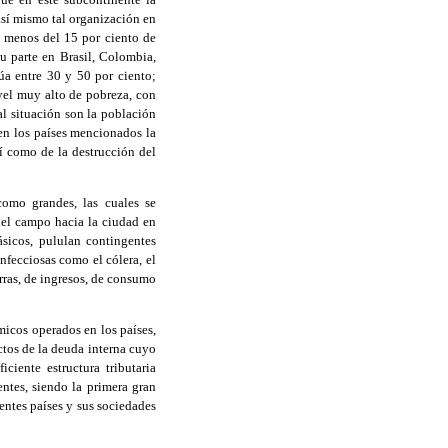
 así mismo tal organización en
n menos del 15 por ciento de
u parte en Brasil, Colombia,
úa entre 30 y 50 por ciento;
vel muy alto de pobreza, con
al situación son la población
 en los países mencionados la
sí como de la destrucción del
mo grandes, las cuales se
del campo hacia la ciudad en
ásicos, pululan contingentes
fecciosas como el cólera, el
rras, de ingresos, de consumo
micos operados en los países,
ctos de la deuda interna cuyo
ciente estructura tributaria
entes, siendo la primera gran
entes países y sus sociedades