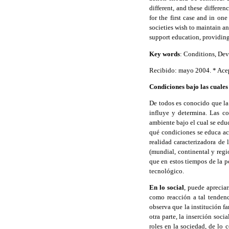
different, and these differen
for the first case and in o
societies wish to maintain an
support education, providing 
Key words
: Conditions, Dev
Recibido: mayo 2004. * Ace
Condiciones bajo las cuales
De todos es conocido que la 
influye y determina. Las co
ambiente bajo el cual se edu
qué condiciones se educa ac
realidad caracterizadora de
(mundial, continental y reg
que en estos tiempos de la p
tecnológico.
En lo social
, puede aprecia
como reacción a tal tendenc
observa que la institución fa
otra parte, la inserción soc
roles en la sociedad, de lo