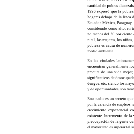
cantidad de pobres alcanzaba 
1996 expresó que la pobreza
hogares debajo de la línea 
Ecuador México, Paraguay, P
considerado como alto; en t
no menos del 50 por ciento d
rural, las mujeres, los niño
pobreza es causa de numerosa
medio ambiente.
En las ciudades latinoamer
encuentran generalmente rod
procura de una vida mejor, 
significativos de desocupad
dengue, etc; siendo los mayo
y de oportunidades, son tamb
Para nadie es un secreto que
por la carencia de empleos; 
crecimiento exponencial con
existente. Incremento de la 
preocupación de la gente cua
el mayor reto es superar tal s