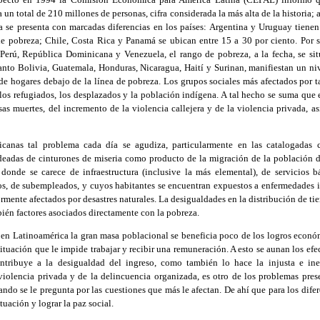
un total de 210 millones de personas, cifra considerada la más alta de la historia;
 se presenta con marcadas diferencias en los países: Argentina y Uruguay tiene
de pobreza; Chile, Costa Rica y Panamá se ubican entre 15 a 30 por ciento. Por s
erú, República Dominicana y Venezuela, el rango de pobreza, a la fecha, se sit
anto Bolivia, Guatemala, Honduras, Nicaragua, Haití y Surinan, manifiestan un ni
e hogares debajo de la línea de pobreza. Los grupos sociales más afectados por t
s, los refugiados, los desplazados y la población indígena. A tal hecho se suma que
s muertes, del incremento de la violencia callejera y de la violencia privada, a
icanas tal problema cada día se agudiza, particularmente en las catalogadas co
eadas de cinturones de miseria como producto de la migración de la población 
donde se carece de infraestructura (inclusive la más elemental), de servicios b
os, de subempleados, y cuyos habitantes se encuentran expuestos a enfermedades in
rmente afectados por desastres naturales. La desigualdades en la distribución de tie
ién factores asociados directamente con la pobreza.
 en Latinoamérica la gran masa poblacional se beneficia poco de los logros econó
situación que le impide trabajar y recibir una remuneración. A esto se aunan los efe
tribuye a la desigualdad del ingreso, como también lo hace la injusta e inefi
violencia privada y de la delincuencia organizada, es otro de los problemas pres
ndo se le pregunta por las cuestiones que más le afectan. De ahí que para los difer
ituación y lograr la paz social.