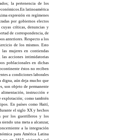
ados; la pertenencia de los
 económicos.En latinoamérica
áxima expresión en regímenes
tradas por gobiernos electos
cuyas críticas, denuncias y
bertad de correspondencia, de
os anteriores. Respecto a los
jercicio de los mismos. Esto
a las mujeres en contiendas
 las acciones intimidatorias
upos poblacionales en dichas
ubcontinente éstos no reciben
rentes a condiciones laborales
nda digna, aún deja mucho que
les, son objeto de permanente
alimentación, instrucción e
de explotación; como también
tipos. En países como Haití,
 durante el siglo XX y hechos
por los guerrilleros y los
úa siendo una meta a alcanzar,
oncerniente a la integración
onómica para América Latina
n ya en 1815 visionaba tal