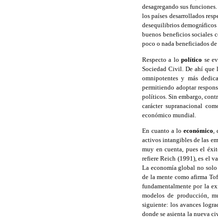
desagregando sus funciones. 
los países desarrollados resp
desequilibrios demográficos 
buenos beneficios sociales 
poco o nada beneficiados de 
Respecto a lo
político
se ev
Sociedad Civil. De ahí que l
omnipotentes y más dedica
permitiendo adoptar respons
políticos. Sin embargo, cont
carácter supranacional com
económico mundial.
En cuanto a lo
económico
,
activos intangibles de las 
muy en cuenta, pues el éxi
refiere Reich (1991), es el
La economía global no solo 
de la mente como afirma To
fundamentalmente por la exi
modelos de producción, muy
siguiente: los avances logra
donde se asienta la nueva ci