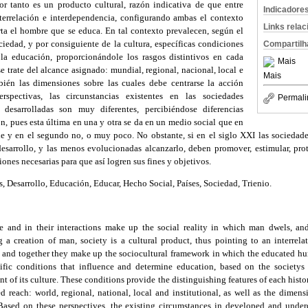
r tanto es un producto cultural, razón indicativa de que entre
Indicadore
nterrelación e interdependencia, configurando ambas el contexto
Links rela
rta el hombre que se educa. En tal contexto prevalecen, según el
ciedad, y por consiguiente de la cultura, específicas condiciones
Compartilh
la educación, proporcionándole los rasgos distintivos en cada
Mais
 trate del alcance asignado: mundial, regional, nacional, local e
Mais
bién las dimensiones sobre las cuales debe centrarse la acción
rspectivas, las circunstancias existentes en las sociedades
Permali
desarrolladas son muy diferentes, percibiéndose diferencias
ón, pues esta última en una y otra se da en un medio social que en
ble y en el segundo no, o muy poco. No obstante, si en el siglo XXI las socieda
esarrollo, y las menos evolucionadas alcanzarlo, deben promover, estimular, pro
ones necesarias para que así logren sus fines y objetivos.
, Desarrollo, Educación, Educar, Hecho Social, Países, Sociedad, Trienio.
le and in their interactions make up the social reality in which man dwels, an
g a creation of man, society is a cultural product, thus pointing to an interrel
, and together they make up the sociocultural framework in which the educated hum
cific conditions that influence and determine education, based on the society
 of its culture. These conditions provide the distinguishing features of each his
d reach: world, regional, national, local and institutional, as well as the dime
Based on these perspectives, the existing circumstances in developed and under