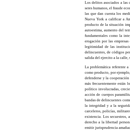
Los delitos asociados a las d
seres humanos, el fraude eco
las que dan cuenta los med
Nueva York a calificar a A
producto de la situación imp
autoestima, aumento del temo
fundamentales como la integr
erogación por las empresas 
legitimidad de las institu
delincuentes, de códigos pe
salida del ejercito a la call
La problemática referente a
como producto, por ejemplo, 
defenderse y la cooperación
más frecuentemente están lo
político involucradas, creci
acción de cuerpos paramilita
bandas de delincuentes comun
la integridad y a la seguri
carceleros, policías, militar
existencia. Los secuestros, 
derecho a la libertad person
emitir jurisprudencia amañad