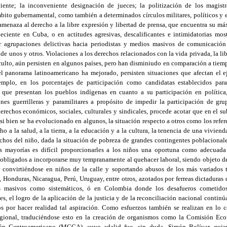
ente; la inconveniente designación de jueces; la politización de los magistr
ámbito gubernamental, como también a determinados círculos militares, políticos y
 amenaza al derecho a la libre expresión y libertad de prensa, que encuentra su m
leciente en Cuba, o en actitudes agresivas, descalificantes e intimidatorias mos
agrupaciones delictivas hacia periodistas y medios masivos de comunicación 
de unos y otros. Violaciones a los derechos relacionados con la vida privada, la li
culto, aún persisten en algunos países, pero han disminiudo en comparación a tiemp
 el panorama latinoamericano ha mejorado, persisten situaciones que afectan el e
emplo, en los porcentajes de participación como candidatas establecidos par
es que presentan los pueblos indígenas en cuanto a su participación en política,
nes guerrilleras y paramilitares a propósito de impedir la participación de gr
erechos económicos, sociales, culturales y sindicales, procede acotar que en el s
, si bien se ha evolucionado en algunos, la situación respecto a otros como los refe
ho a la salud, a la tierra, a la educación y a la cultura, la tenencia de una vivie
rechos del niño, dada la situación de pobreza de grandes contingentes poblaciona
as mayorías es difícil proporcionarles a los niños una oportuna como adecuada 
e obligados a incorporarse muy tempranamente al quehacer laboral, siendo objeto 
r convirtiéndose en niños de la calle y soportando abusos de los más variados 
 Honduras, Nicaragua, Perú, Uruguay, entre otros, azotados por ferreas dictaduras
es masivos como sistemáticos, ó en Colombia donde los desafueros cometidos 
les, el logro de la aplicación de la justicia y de la reconciliación nacional contin
s por hacer realidad tal aspiración. Como esfuerzos también se realizan en lo c
gional, traduciéndose esto en la creación de organismos como la Comisión Ec
 Centroamericano (MCCA), cuyo adalid fue -sin duda- Simón Bolívar, quie