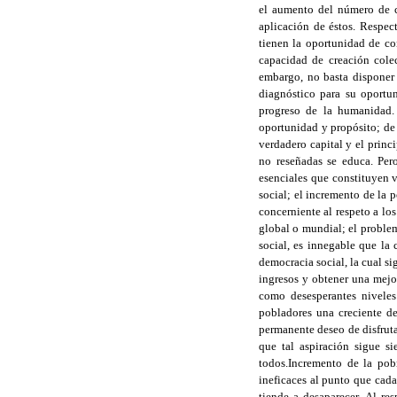
el aumento del número de ci
aplicación de éstos. Respec
tienen la oportunidad de con
capacidad de creación colec
embargo, no basta disponer 
diagnóstico para su oportu
progreso de la humanidad. 
oportunidad y propósito; de 
verdadero capital y el princ
no reseñadas se educa. Per
esenciales que constituyen 
social; el incremento de la 
concerniente al respeto a los
global o mundial; el problem
social, es innegable que la 
democracia social, la cual s
ingresos y obtener una mejo
como desesperantes niveles
pobladores una creciente de
permanente deseo de disfrut
que tal aspiración sigue s
todos.Incremento de la pob
ineficaces al punto que cada
tiende a desaparecer. Al r