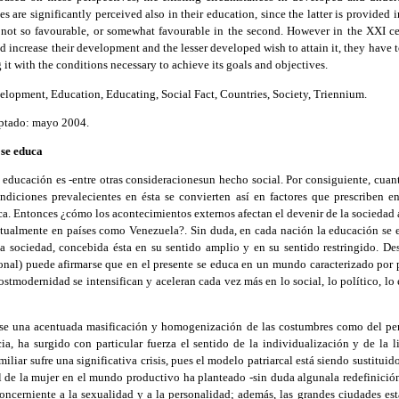
ces are significantly perceived also in their education, since the latter is provided 
ne not so favourable, or somewhat favourable in the second. However in the XXI c
d increase their development and the lesser developed wish to attain it, they have t
it with the conditions necessary to achieve its goals and objectives.
elopment, Education, Educating, Social Fact, Countries, Society, Triennium.
ptado: mayo 2004.
 se educa
educación es -entre otras consideracionesun hecho social. Por consiguiente, cuan
ndiciones prevalecientes en ésta se convierten así en factores que prescriben 
ca. Entonces ¿cómo los acontecimientos externos afectan el devenir de la sociedad
tualmente en países como Venezuela?. Sin duda, en cada nación la educación se e
 la sociedad, concebida ésta en su sentido amplio y en su sentido restringido. De
ional) puede afirmarse que en el presente se educa en un mundo caracterizado por
ostmodernidad se intensifican y aceleran cada vez más en lo social, lo político, lo 
rse una acentuada masificación y homogenización de las costumbres como del pe
ia, ha surgido con particular fuerza el sentido de la individualización y de la l
miliar sufre una significativa crisis, pues el modelo patriarcal está siendo sustitu
ial de la mujer en el mundo productivo ha planteado -sin duda algunala redefinición
 concerniente a la sexualidad y a la personalidad; además, las grandes ciudades e