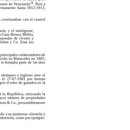
5
pores de Venezuela"
. Pero a
lentamente hasta 1912-1913,
s, continuaban con el control
la; y el inteligente,
a Casa Breuer, Möller,
expendio de víveres y
Blohm y Co. Eran los
 principales colaboradores de
nacido en Maracaibo en 1885.
 si formaba parte de las diez
alemanes e ingleses ante el
 el 27-07-1901 por fuerzas
 por el robo de ganados en la
e la República, criticando la
mayor número de propiedades
stern & Co., presumiblemente
ndo a su numerosa clientela y
ombrerería, como por ejemplo: