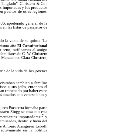
l Tinglado". Christern & Co.,
ías importadas y los productos
n puertos de otras regiones,
906, apoderado general de la
 en las listas de pasajeros de
do la venta de su quinta "La
 mismo año
El Constitucional
u seno, ratificamos al amigo
familiares de C. W. Christern
e Maracaibo: Clara Christern,
ria de la vida de los jóvenes
visitaban también a familias
sos a sus jefes, entonces el
ían tronchado por haber estos
nes casados con venezolanas y
uren Pocaterra formaba parte
ustavo Zingg se casa con esta
17
omerciantes importadores
y
mistades, dentro y fuera del
 de Antonio Aranguren Leboff,
 activamente en la política