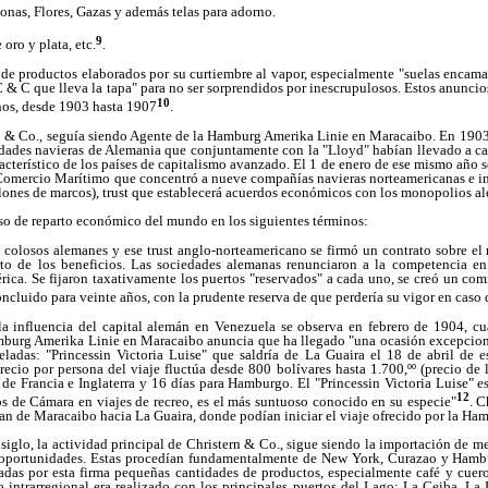
onas, Flores, Gazas y además telas para adorno.
9
 oro y plata, etc.
.
e productos elaborados por su curtiembre al vapor, especialmente "suelas encamad
 C & C que lleva la tapa" para no ser sorprendidos por inescrupulosos. Estos anunci
10
enos, desde 1903 hasta 1907
.
rn & Co., seguía siendo Agente de la Hamburg Amerika Linie en Maracaibo. En 1903,
edades navieras de Alemania que conjuntamente con la "Lloyd" habían llevado a c
racterístico de los países de capitalismo avanzado. El 1 de enero de ese mismo año 
omercio Marítimo que concentró a nueve compañías navieras norteamericanas e in
lones de marcos), trust que establecerá acuerdos económicos con los monopolios a
ceso de reparto económico del mundo en los siguientes términos:
s colosos alemanes y ese trust anglo-norteamericano se firmó un contrato sobre el
rto de los beneficios. Las sociedades alemanas renunciaron a la competencia en 
rica. Se fijaron taxativamente los puertos "reservados" a cada uno, se creó un co
concluido para veinte años, con la prudente reserva de que perdería su vigor en caso 
a influencia del capital alemán en Venezuela se observa en febrero de 1904, c
mburg Amerika Linie en Maracaibo anuncia que ha llegado "una ocasión excepcional
ladas: "Princessin Victoria Luise" que saldría de La Guaira el 18 de abril de 
io por persona del viaje fluctúa desde 800 bolívares hasta 1.700,ºº (precio de l
a de Francia e Inglaterra y 16 días para Hamburgo. El "Princessin Victoria Luise" 
12
os de Cámara en viajes de recreo, es el más suntuoso conocido en su especie"
. C
alían de Maracaibo hacia La Guaira, donde podían iniciar el viaje ofrecido por la H
 siglo, la actividad principal de Christern & Co., sigue siendo la importación de m
s oportunidades. Estas procedían fundamentalmente de New York, Curazao y Hambu
adas por esta firma pequeñas cantidades de productos, especialmente café y cuero
 intrarregional era realizado con los principales puertos del Lago: La Ceiba, La 