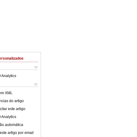
ersonalizados
 Analytics
 em XML
cias do artigo
itar este artigo
 Analytics
ão automática
este artigo por email