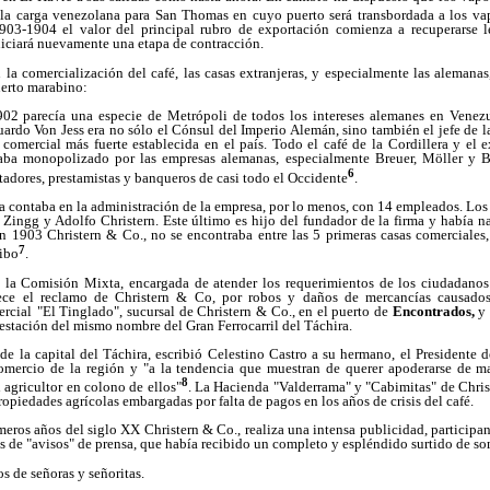
la carga venezolana para San Thomas en cuyo puerto será transbordada a los va
903-1904 el valor del principal rubro de exportación comienza a recuperarse 
niciará nuevamente una etapa de contracción.
n la comercialización del café, las casas extranjeras, y especialmente las alemana
uerto marabino:
2 parecía una especie de Metrópoli de todos los intereses alemanes en Venezue
ardo Von Jess era no sólo el Cónsul del Imperio Alemán, sino también el jefe de l
 comercial más fuerte establecida en el país. Todo el café de la Cordillera y el 
taba monopolizado por las empresas alemanas, especialmente Breuer, Möller y 
6
adores, prestamistas y banqueros de casi todo el Occidente
.
ya contaba en la administración de la empresa, por lo menos, con 14 empleados. Los
 Zingg y Adolfo Christern. Este último es hijo del fundador de la firma y había 
n 1903 Christern & Co., no se encontraba entre las 5 primeras casas comerciales,
7
aibo
.
 la Comisión Mixta, encargada de atender los requerimientos de los ciudadanos 
ece el reclamo de Christern & Co, por robos y daños de mercancías causados
ercial
"El Tinglado", sucursal de Christern & Co., en el puerto de
Encontrados,
y
estación del mismo nombre del Gran Ferrocarril del Táchira.
e la capital del Táchira, escribió Celestino Castro a su hermano, el Presidente d
mercio de la región y "a la tendencia que muestran de querer apoderarse de 
8
l agricultor en colono de ellos"
. La Hacienda "Valderrama" y "Cabimitas" de Chri
ropiedades agrícolas embargadas por falta de pagos en los años de crisis del café.
imeros años del siglo XX Christern & Co., realiza una intensa publicidad, participa
vés de "avisos" de prensa, que había recibido un completo y espléndido surtido de s
os de señoras y señoritas.