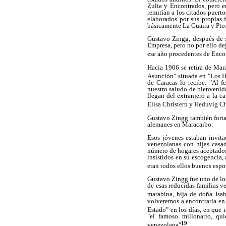
Zulia y Encontrados, pero en
remitían a los citados puerto
elaborados por sus propias 
básicamente La Guaira y Pto. 
Gustavo Zingg, después de s
Empresa, pero no por ello dej
ese año procedentes de Enco
Hacia 1906 se retira de Mar
Asunción" situada en "Los H
de Caracas lo recibe: "Al f
nuestro saludo de bienvenida
llegan del extranjero a la c
Elisa Christern y Heduvig Ch
Gustavo Zingg también fortal
alemanes en Maracaibo:
Esos jóvenes estaban invita
venezolanas con hijas casad
número de hogares aceptados 
insistidos en su escogencia,
eran todos ellos buenos espo
Gustavo Zingg fue uno de lo
de esas reducidas familias v
marabina, hija de doña Isa
volveremos a encontrarla en
Estado" en los días, en que 
"el famoso millonario, qui
19
venezolana"
.