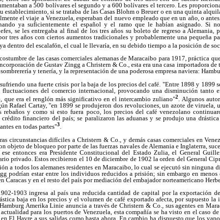
umentaban a 500 bolívares el segundo y a 600 bolívares el tercero. Les proporcion
su establecimiento, si se trataba de las Casas Blohm o Breuer o en una quinta alquil
almente el viaje a Venezuela, esperaban del nuevo empleado que en un año, o antes
minando ya suficientemente el español y el ramo que le habían asignado. Si n
efes, se les entregaba al final de los tres años su boleto de regreso a Alemania, pe
por tres años con ciertos aumentos tradicionales y probablemente una pequeña part
a dentro del escalafón, el cual le llevaría, en su debido tiempo a la posición de soc
a costumbre de las casas comerciales alemanas de Maracaibo para 1917, práctica qu
ncorporación de Gustav Zingg a Christern & Co., esta era una casa importadora de 
: sombrerería y tenería, y la representación de una poderosa empresa naviera: Hamb
ufriendo una fuerte crisis por la baja de los precios del café. "Entre 1898 y 1899 
 fluctuaciones del comercio internacional, provocando una disminución tanto 
2
, que era el renglón más significativo en el intercambio zuliano"
. Algunos autor
gún Rafael Cartay, "en 1899 se produjeron dos revoluciones, un azote de viruela, 
s rebaños y como si esto fuera poco, los precios del café venezolano continua
l crédito financiero del país; se paralizaron las aduanas y se produjo una drástic
3
antes en todas partes"
.
ras circunstancias difíciles a Christern & Co., y demás casas comerciales en Ven
n objeto de bloqueo por parte de las fuerzas navales de Alemania e Inglaterra, suce
ese entonces era Presidente Constitucional del Estado Zulia, el General Guill
rio privado. Estos recibieron el 10 de diciembre de 1902 la orden del General Cipr
sión a todos los alemanes residentes en Maracaibo, lo cual se ejecutó sin ninguna d
gg podrían estar entre los individuos reducidos a prisión; sin embargo en menos 
 en Caracas y en el resto del país por mediación del embajador norteamericano Herb
02-1903 ingresa al país una reducida cantidad de capital por la exportación de
stica baja en los precios y el volumen de café exportado afecta, por supuesto la
la Hamburg Amerika Linie anuncia a través de Christern & Co., sus agentes en Mara
 actualidad para los puertos de Venezuela, esta compañía se ha visto en el caso de
en El Havre a sus salidas como hasta ahora. En cambio ha dispuesto que los vapor