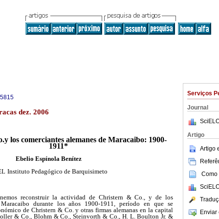
Serviços P
-5815
Journal
racas dez. 2006
SciELO
Artigo
.y los comerciantes alemanes de Maracaibo: 1900-
1911*
Artigo
Ebelio Espínola Benítez
Referên
EL
Instituto Pedagógico de Barquisimeto
Como c
SciELO
nemos reconstruir la actividad de Christern & Co., y de los
Traduç
 Maracaibo durante los años 1900-1911, período en que se
onómico de Christern & Co. y otras firmas alemanas en la capital
Enviar 
Moller & Co., Blohm & Co., Steinvorth & Co., H. L. Boulton Jr. &