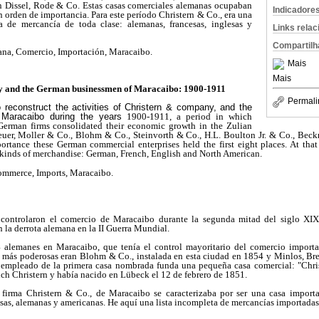
 Dissel, Rode & Co. Estas casas comerciales alemanas ocupaban
Indicadore
n orden de importancia. Para este período Christern & Co., era una
a de mercancía de toda clase: alemanas, francesas, inglesas y
Links rela
Compartilh
na, Comercio, Importación, Maracaibo.
Mais
Mais
 and the German businessmen of Maracaibo: 1900-1911
Permali
to reconstruct the activities of Christern & company, and the
Maracaibo during the years
1900-1911, a period in which
German firms consolidated their economic growth in the Zulian
reuer, Moller & Co., Blohm & Co., Steinvorth & Co., H.L. Boulton Jr. & Co., Bec
rtance these German commercial enterprises held the first eight places. At tha
 kinds of merchandise: German, French, English and North American.
mmerce, Imports, Maracaibo.
controlaron el comercio de Maracaibo durante la segunda mitad del siglo XIX
la derrota alemana en la II Guerra Mundial.
 alemanes en Maracaibo, que tenía el control mayoritario del comercio importad
s más poderosas eran Blohm & Co., instalada en esta ciudad en 1854 y Minlos, Br
 empleado de la primera casa nombrada funda una pequeña casa comercial: "Chris
ch Christern y había nacido en Lübeck el 12 de febrero de 1851.
a firma Christern & Co., de Maracaibo se caracterizaba por ser una casa impor
esas, alemanas y americanas. He aquí una lista incompleta de mercancías importada