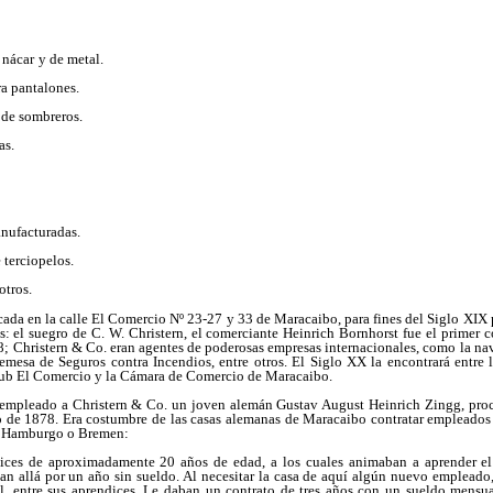
 nácar
y de metal.
ra pantalones.
 de sombreros.
as.
anufacturadas.
 terciopelos.
otros.
cada en la calle El Comercio Nº 23-27 y 33 de Maracaibo, para fines del Siglo XIX 
s: el suegro de C. W. Christern, el comerciante Heinrich Bornhorst fue el primer 
; Christern & Co. eran agentes de poderosas empresas internacionales, como la n
esa de Seguros contra Incendios, entre otros. El Siglo XX la encontrará entre 
lub El Comercio y la Cámara de Comercio de Maracaibo.
empleado a Christern & Co. un joven alemán Gustav August Heinrich Zingg, pr
o de 1878. Era costumbre de las casas alemanas de Maracaibo contratar empleados j
en Hamburgo o Bremen:
dices de aproximadamente 20 años de edad, a los cuales animaban a aprender el
n allá por un año sin sueldo. Al necesitar la casa de aquí algún nuevo empleado,
ral, entre sus aprendices. Le daban un contrato de tres años con un sueldo mensua