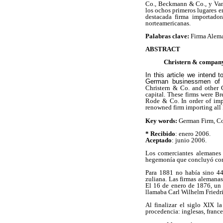
Co., Beckmann & Co., y Van
los ochos primeros lugares e
destacada firma importador
norteamericanas.
Palabras clave:
Firma Alema
ABSTRACT
Christern & company
In this article we intend 
German businessmen of 
Christern & Co. and other 
capital. These firms were B
Rode & Co. In order of impo
renowned firm importing all
Key words:
German Firm, Co
* Recibido
: enero 2006.
Aceptado
: junio 2006.
Los comerciantes alemanes 
hegemonía que concluyó con 
Para 1881 no había sino 44
zuliana. Las firmas alemana
El 16 de enero de 1876, un
llamaba Carl Wilhelm Friedri
Al finalizar el siglo XIX l
procedencia: inglesas, franc