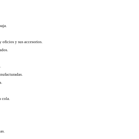
paja.
y oficios y sus accesorios.
ados.
.
anufacturadas.
a.
n cola.
as.