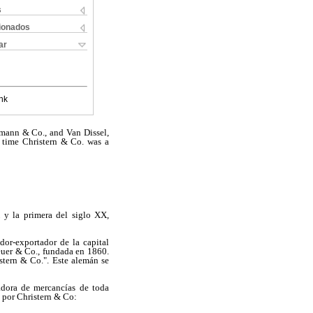
s
cionados
ar
nk
kmann & Co., and Van Dissel,
t time Christern & Co. was a
 y la primera del siglo XX,
or-exportador de la capital
euer & Co., fundada en 1860.
tern & Co.". Este alemán se
tadora de mercancías de toda
s por Christern & Co: