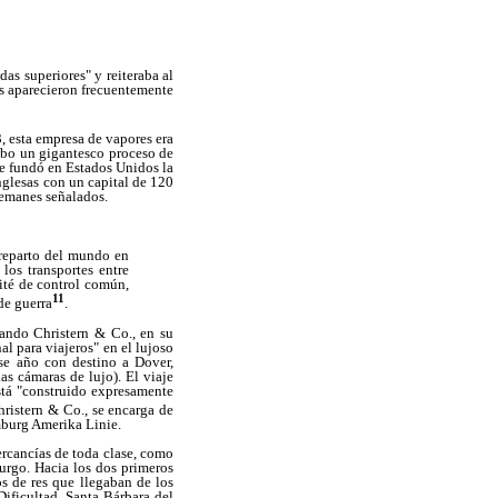
as superiores" y reiteraba al
os aparecieron frecuentemente
 esta empresa de vapores era
abo un gigantesco proceso de
se fundó en Estados Unidos la
glesas con un capital de 120
lemanes señalados.
 reparto del mundo en
los transportes entre
mité de control común,
11
de guerra
.
uando Christern & Co., en su
 para viajeros" en el lujoso
ese año con destino a Dover,
as cámaras de lujo). El viaje
está "construido expresamente
hristern & Co., se encarga de
amburg Amerika Linie.
ercancías de toda clase, como
rgo. Hacia los dos primeros
s de res que llegaban de los
Dificultad, Santa Bárbara del