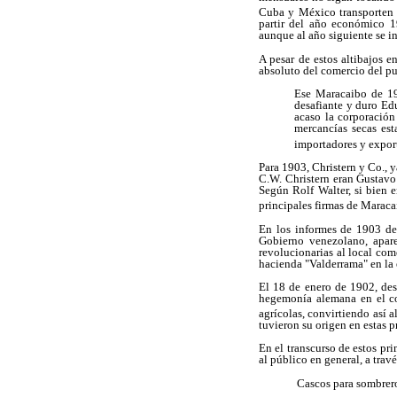
Cuba y México transporten 
partir del año económico 1
aunque al año siguiente se i
A pesar de estos altibajos e
absoluto del comercio del p
Ese Maracaibo de 190
desafiante y duro Edu
acaso la corporación
mercancías secas es
importadores y export
Para 1903, Christern y Co., 
C.W. Christern eran Gustavo
Según Rolf Walter, si bien e
principales firmas de Marac
En los informes de 1903 de
Gobierno venezolano, apar
revolucionarias al local com
hacienda "Valderrama" en la 
El 18 de enero de 1902, desd
hegemonía alemana en el co
agrícolas, convirtiendo así a
tuvieron su origen en estas p
En el transcurso de estos pr
al público en general, a tra
 Cascos para sombrer