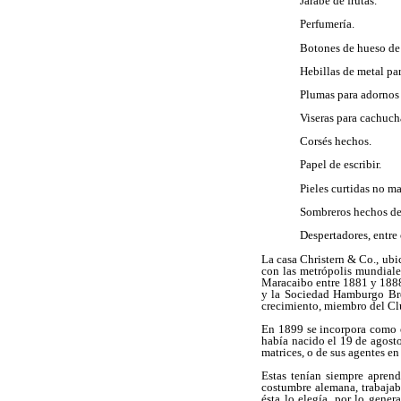
 Jarabe de frutas.
 Perfumería.
 Botones de hueso de
 Hebillas de metal pa
 Plumas para adornos
 Viseras para cachuch
 Corsés hechos.
 Papel de escribir.
 Pieles curtidas no m
 Sombreros hechos de
 Despertadores, entre 
La casa Christern & Co., ubi
con las metrópolis mundiale
Maracaibo entre 1881 y 1888
y la Sociedad Hamburgo Brem
crecimiento, miembro del C
En 1899 se incorpora como 
había nacido el 19 de agost
matrices, o de sus agentes 
Estas tenían siempre apren
costumbre alemana, trabajaba
ésta lo elegía, por lo gene