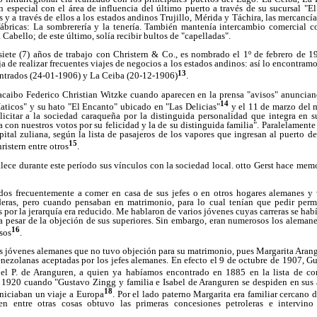
 especial con el área de influencia del último puerto a través de su sucursal "E
s y a través de ellos a los estados andinos Trujillo, Mérida y Táchira, las mercanc
fábricas: La sombrerería y la tenería. También mantenía intercambio comercial co
Cabello; de este último, solía recibir bultos de "capelladas".
iete (7) años de trabajo con Christern & Co., es nombrado el 1º de febrero de 1
a de realizar frecuentes viajes de negocios a los estados andinos: así lo encontramos
13
ntrados (24-01-1906) y La Ceiba (20-12-1906)
.
acaibo Federico Christian Witzke cuando aparecen en la prensa "avisos" anuncian
14
aticos" y su hato "El Encanto" ubicado en "Las Delicias"
y el 11 de marzo del
elicitar a la sociedad caraqueña por la distinguida personalidad que integra en s
 con nuestros votos por su felicidad y la de su distinguida familia". Paralelamente 
apital zuliana, según la lista de pasajeros de los vapores que ingresan al puerto d
15
ristern entre otros
.
ece durante este período sus vínculos con la sociedad local. otto Gerst hace memo
dos frecuentemente a comer en casa de sus jefes o en otros hogares alemanes y 
eras, pero cuando pensaban en matrimonio, para lo cual tenían que pedir permi
por la jerarquía era reducido. Me hablaron de varios jóvenes cuyas carreras se hab
 a pesar de la objeción de sus superiores. Sin embargo, eran numerosos los alema
16
sos
.
s jóvenes alemanes que no tuvo objeción para su matrimonio, pues Margarita Arang
enezolanas aceptadas por los jefes alemanes. En efecto el 9 de octubre de 1907, G
bel P. de Aranguren, a quien ya habíamos encontrado en 1885
en la lista de c
 1920 cuando "Gustavo Zingg y familia e Isabel de Aranguren se despiden en sus a
18
iniciaban un viaje a Europa
. Por el lado paterno Margarita era familiar cercano
en entre otras cosas obtuvo las primeras concesiones petroleras e intervino