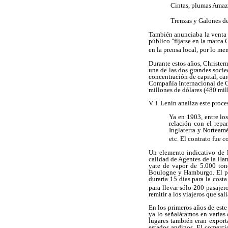
 Cintas, plumas Amaz
 Trenzas y Galones de
También anunciaba la venta d
público "fijarse en la marca
en la prensa local, por lo m
Durante estos años, Christe
una de las dos grandes soci
concentración de capital, ca
Compañía Internacional de C
millones de dólares (480 mil
V. I. Lenin analiza este pro
Ya en 1903, entre lo
relación con el repa
Inglaterra y Norteamé
etc. El contrato fue 
Un elemento indicativo de l
calidad de Agentes de la Ha
yate de vapor de 5.000 tone
Boulogne y Hamburgo. El prec
duraría 15 días para la cost
para llevar sólo 200 pasajer
remitir a los viajeros que s
En los primeros años de este
ya lo señaláramos en varia
lugares también eran export
estados andinos. El comercio