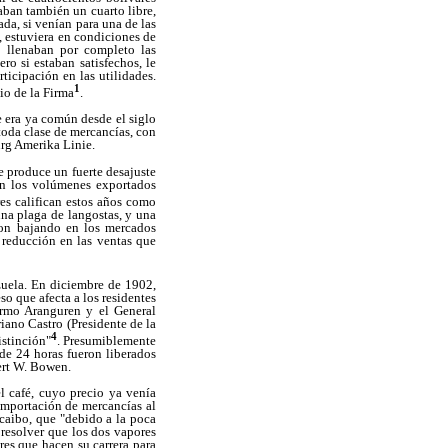
aban también un cuarto libre,
ada, si venían para una de las
, estuviera en condiciones de
o llenaban por completo las
ro si estaban satisfechos, le
icipación en las utilidades.
1
io de la Firma
.
e era ya común desde el siglo
toda clase de mercancías, con
urg Amerika Linie.
se produce un fuerte desajuste
en los volúmenes exportados
es califican estos años como
una plaga de langostas, y una
ron bajando en los mercados
a reducción en las ventas que
ezuela. En diciembre de 1902,
so que afecta a los residentes
ermo Aranguren y el General
iano Castro (Presidente de la
4
istinción"
. Presumiblemente
de 24 horas fueron liberados
ert W. Bowen.
l café, cuyo precio ya venía
 importación de mercancías al
caibo, que "debido a la poca
 resolver que los dos vapores
es que hacen su carrera para