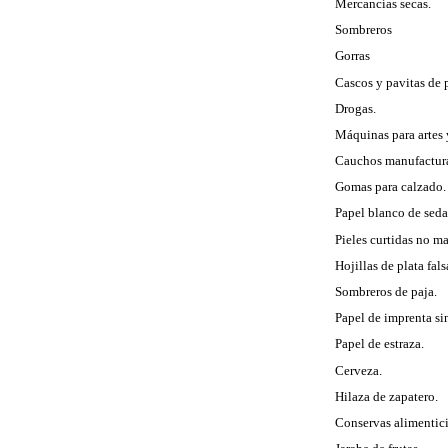
 Mercancías secas.
 Sombreros
 Gorras
 Cascos y pavitas de 
 Drogas.
 Máquinas para artes 
 Cauchos manufactur
 Gomas para calzado.
 Papel blanco de seda
 Pieles curtidas no m
 Hojillas de plata fals
 Sombreros de paja.
 Papel de imprenta si
 Papel de estraza.
 Cerveza.
 Hilaza de zapatero.
 Conservas alimentici