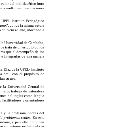
valor del multifacético fruto
 sus múltiples presentaciones
la UPEL-Instituto Pedagógico
lano?,
donde la misma autora
no del venezolano, ubicándola
e la Universidad de Carabobo,
.
Se trata de un estudio donde
oras que el desempeño de los
s e integrarlas de una manera
ra Díaz de la UPEL- Instituto
a oral, con el propósito de
lan su uso.
e la Universidad Central de
anjera,
trabajo de naturaleza
ñanza del inglés como lengua
 facilitadores y orientadores
z y la profesora Andrés del
de problemas reales.
En este
ratorio, y para ello proponen
en situaciones reales, dada su