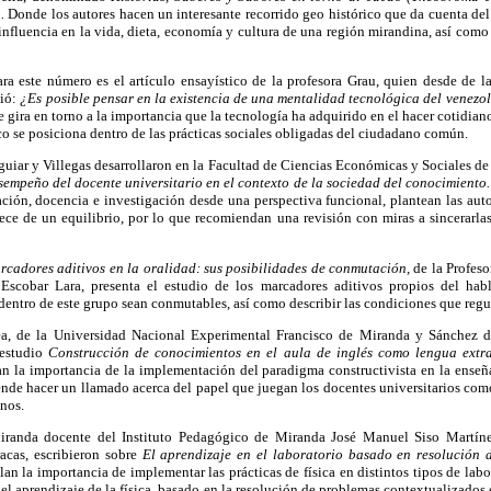
a.
Donde los autores hacen un interesante recorrido geo histórico que da cuenta del 
 influencia en
la vida, dieta, economía y cultura de una región mirandina, así como
ara este número es el artículo ensayístico de la profesora Grau, quien desde de 
bió:
¿Es posible pensar en la existencia de una mentalidad tecnológica del venezo
e gira en torno a la importancia que la tecnología ha adquirido en el hacer cotidia
 se posiciona dentro de las prácticas sociales obligadas del ciudadano común.
 Aguiar y Villegas desarrollaron en la Facultad de Ciencias Económicas y Sociales d
sempeño del docente universitario en el contexto de la sociedad del conocimiento
ación, docencia e investigación desde una perspectiva funcional, plantean las aut
ece de un equilibrio, por lo que recomiendan una revisión con miras a sincerarla
rcadores aditivos en la oralidad: sus posibilidades de conmutación,
de la Profeso
Escobar Lara, presenta el estudio de los marcadores aditivos propios del habl
dentro de este grupo sean conmutables, así como describir las condiciones que regu
ea, de la Universidad Nacional Experimental Francisco de Miranda y Sánchez d
 estudio
Construcción de conocimientos en el aula de inglés como lengua extr
n la importancia de la implementación del paradigma constructivista en la ense
tende hacer
un llamado acerca del papel que juegan los docentes universitarios como
nos.
iranda docente del Instituto Pedagógico de Miranda José Manuel Siso Martíne
acas, escribieron sobre
El aprendizaje en el laboratorio basado en resolución 
an la importancia de implementar las prácticas de física en distintos tipos de labo
 el aprendizaje de la física, basado en la resolución de problemas contextualizados 