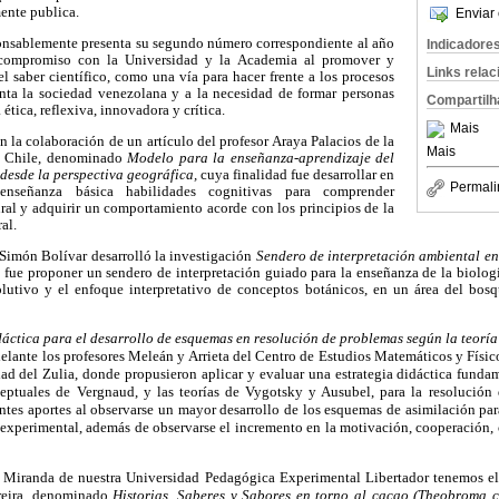
ente publica.
Enviar 
nsablemente presenta su segundo número correspondiente al año
Indicadore
compromiso con la Universidad y la Academia al promover y
Links rela
l saber científico, como una vía para hacer frente a los procesos
nta la sociedad venezolana y a la necesidad de formar personas
Compartilh
ética, reflexiva, innovadora y crítica.
Mais
la colaboración de un artículo del profesor Araya Palacios de la
Mais
en Chile, denominado
Modelo para la enseñanza-aprendizaje del
 desde la perspectiva geográfica,
cuya finalidad fue desarrollar en
Permali
señanza básica habilidades cognitivas para comprender
ral y adquirir un comportamiento acorde con los principios de la
al.
 Simón Bolívar desarrolló la investigación
Sendero de interpretación ambiental en
 fue proponer un sendero de interpretación guiado para la enseñanza de la biologí
olutivo y el enfoque interpretativo de conceptos botánicos, en un área del bos
dáctica para el desarrollo de esquemas en resolución de problemas según la teoría
delante los profesores Meleán y Arrieta del Centro de Estudios Matemáticos y Fís
ad del Zulia, donde propusieron aplicar y evaluar una estrategia didáctica funda
ceptuales de Vergnaud, y las teorías de Vygotsky y Ausubel, para la resolución 
antes aportes al observarse un mayor desarrollo de los esquemas de asimilación pa
o experimental, además de observarse el incremento en la motivación, cooperación
 Miranda de nuestra Universidad Pedagógica Experimental Libertador tenemos el 
reira, denominado
Historias, Saberes y Sabores en torno al cacao (Theobroma c