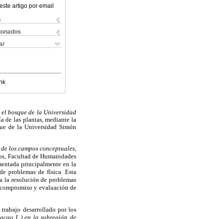
este artigo por email
s
cionados
ar
nk
 el bosque de la Universidad
a de las plantas, mediante la
que de la Universidad Simón
 de los campos conceptuales,
icos, Facultad de Humanidades
mentada principalmente en la
de problemas de física. Esta
ra la resolución de problemas
, compromiso y evaluación de
trabajo desarrollado por los
acao L.) en la subregión de