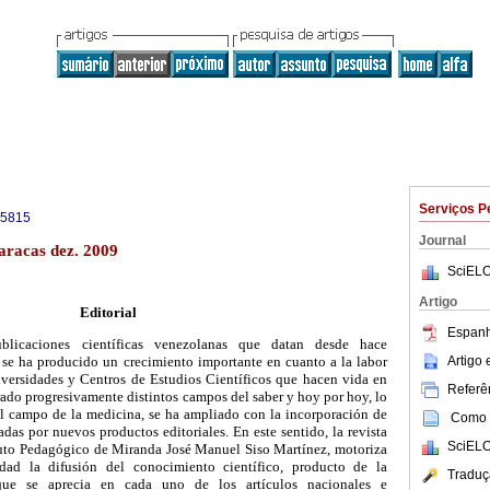
Serviços P
-5815
Journal
aracas dez. 2009
SciELO
Artigo
Editorial
Espanh
licaciones científicas venezolanas que datan desde hace
Artigo
se ha producido un crecimiento importante en cuanto a la labor
niversidades y Centros de Estudios Científicos que hacen vida en
Referên
rado progresivamente distintos campos del saber y hoy por hoy, lo
del campo de la medicina, se ha ampliado con la incorporación de
Como c
adas por nuevos productos editoriales. En este sentido, la revista
SciELO
tuto Pedagógico de Miranda José Manuel Siso Martínez, motoriza
edad la difusión del conocimiento científico, producto de la
Traduç
 que se aprecia en cada uno de los artículos nacionales e