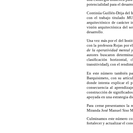
potencialidad para el desarr
Continúa Guillén-Drija del 
con el trabajo titulado
MUD
arquitectónico de carácter 
visión arquitectónica del so
desarrollo.
Una vez más por el del Insti
con la profesora Rojas por 
de la operatividad mental 
autores buscaron determina
clasificación horizontal, 
transitividad), con el rendim
En este número también par
Barquisimeto, con su artíc
donde intenta explicar el
consecuencia al aprendizaj
construcción de significados 
apoyada en una estrategia di
Para cerrar presentamos la 
Miranda José Manuel Siso M
Culminamos este número con 
fortalecer y actualizar el co