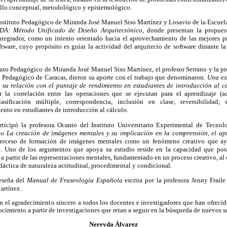
ollo conceptual, metodológico y epistemológico.
Instituto Pedagógico de Miranda José Manuel Siso Martínez y Losavio de la Escue
A: Método Unificado de Diseño Arquitectónico,
donde presentan la propue
integrador, como un intento orientado hacia el aprovechamiento de las mejores pr
ftware, cuyo propósito es guiar la actividad del arquitecto de software durante la
tuto Pedagógico de Miranda José Manuel Siso Martínez, el profesor Serrano y la p
el Pedagógico de Caracas, dieron su aporte con el trabajo que denominaron:
Una ex
y su relación con el puntaje de rendimiento en estudiantes de introducción a
r la correlación entre las operaciones que se ejecutan para el aprendizaje (ad
clasificación múltiple, correspondencia,
inclusión en clase, reversibilidad, 
iento en estudiantes de introducción al cálculo.
ticipó la profesora Ocanto del Instituto
Universitario Experimental de Tecnol
ulo
La creación de imágenes mentales y su implicación en la comprensión, el apr
 proceso de formación de imágenes mentales como un fenómeno creativo que ay
e. Uno de los argumentos que apoya su estudio reside en la capacidad que po
a partir de las representaciones
mentales, fundamentado en un proceso creativo, al c
dáctica de naturaleza actitudinal, procedimental y condicional.
reseña del
Manual de Fraseología Española
escrita por la profesora Jenny Frail
artínez.
el agradecimiento sincero a todos los docentes e investigadores que han ofrecido
nocimiento a partir de investigaciones que retan a seguir en la búsqueda de nuevos s
Nereyda Álvarez