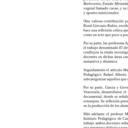
Barlovento, Estado Mirand
vegetal llamado cacao, y su
y aportes nutricionales.
Otra valiosa contribución p
Rural Gervasio Rubio, escri
hace una reflexión crítica
qu
como un acto que poco a poco
Por su parte, las profesoras
el trabajo denominado
El de
confluyen la tríada
investig
docentes en dichas áreas car
sustantiva y dinámica.
Seguidamente el artículo
Ma
Pedagógico Rafael Alberto 
subcategorizar aquellos que 
Por su parte, García y Gov
Venezuela, desarrollaron el
documental, donde se señala
extranjera. Su reflexión pre
en la producción de los alum
Más adelante el profesor M
Instituto Pedagógico de Car
trabajo ambos docentes señal
una estrategia didáctica para