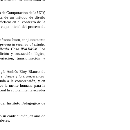
la de Computación de la UCV,
sta de un método de diseño
ácticas en el contexto de la
 etapa inicial del proceso de
rofesora Justo, conjuntamente
periencia relativa al estudio
l cálculo. Caso IPMJMSM.
Los
ición y sustracción lógica,
seriación, transformación y
ogía Andrés Eloy Blanco de
endizaje y la transferencia,
uda a la comprensión, y en
see la mente humana para la
ual la autora intenta acceder
e del Instituto Pedagógico de
 su contribución, en aras de
aberes.