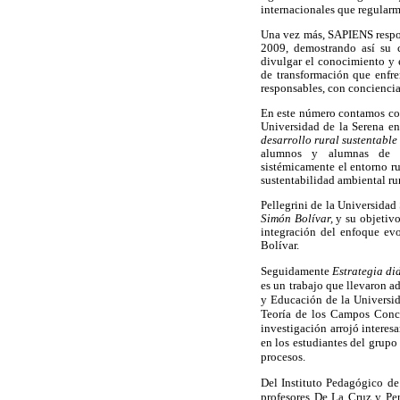
internacionales que regularm
Una vez más, SAPIENS respo
2009, demostrando así su 
divulgar el conocimiento y e
de transformación que enfre
responsables, con conciencia 
En este número contamos con 
Universidad de la Serena 
desarrollo rural sustentable
alumnos y alumnas de en
sistémicamente el entorno ru
sustentabilidad ambiental rur
Pellegrini de la Universidad
Simón Bolívar,
y su objetivo
integración del enfoque ev
Bolívar.
Seguidamente
Estrategia di
es un trabajo que llevaron a
y Educación de la Universid
Teoría de los Campos Con
investigación arrojó interes
en los estudiantes del grup
procesos.
Del Instituto Pedagógico de
profesores De La Cruz y Pe