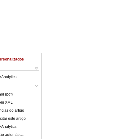
ersonalizados
 Analytics
ol (pdf)
 em XML
cias do artigo
itar este artigo
 Analytics
ão automática