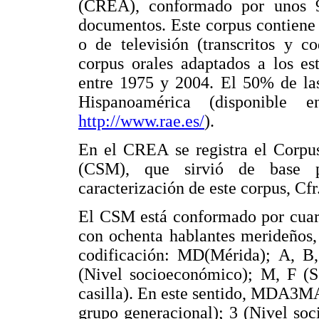
(CREA), conformado por unos 9
documentos. Este corpus contiene 
o de televisión (transcritos y c
corpus orales adaptados a los e
entre 1975 y 2004. El 50% de la
Hispanoamérica (disponible e
http://w
ww.rae.es
/
).
En el CREA se registra el Corpus
(CSM), que sirvió de base p
caracterización de este corpus, C
El CSM está conformado por cuare
con ochenta hablantes merideños, 
codificación: MD(Mérida); A, B,
(Nivel socioeconómico); M, F (S
casilla). En este sentido, MDA3M
grupo generacional); 3 (Nivel so