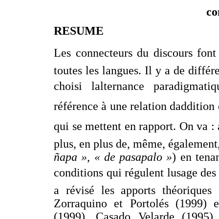
co
RESUME
Les connecteurs du discours font
toutes les langues. Il y a de diffé
choisi lalternance paradigmati
référence à une relation dadditio
qui se mettent en rapport. On va : 
plus, en plus de, même, également
ñapa »
,
« de pasapalo »
) en tena
conditions qui régulent lusage des 
a révisé les apports théorique
Zorraquino et Portolés (1999) e
(1999), Casado Velarde (1995)