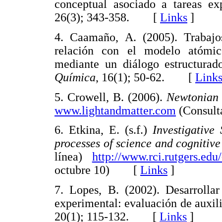
conceptual asociado a tareas ex
26(3); 343-358. [
Links
]
4. Caamaño, A. (2005). Trabajos
relación con el modelo atómico
mediante un diálogo estructurad
Química
, 16(1); 50-62. [
Link
5. Crowell, B. (2006).
Newtonian
www.lightandmatter.com
(Consult
6. Etkina, E. (s.f.)
Investigative
processes of science and cognitive
línea)
http://www.rci.rutgers.ed
octubre 10) [
Links
]
7. Lopes, B. (2002). Desarrollar
experimental: evaluación de auxili
20(1); 115-132. [
Links
]