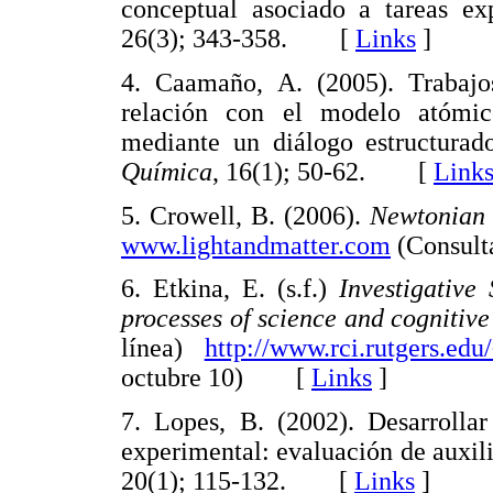
conceptual asociado a tareas ex
26(3); 343-358. [
Links
]
4. Caamaño, A. (2005). Trabajos
relación con el modelo atómico
mediante un diálogo estructurad
Química
, 16(1); 50-62. [
Link
5. Crowell, B. (2006).
Newtonian
www.lightandmatter.com
(Consult
6. Etkina, E. (s.f.)
Investigative
processes of science and cognitive
línea)
http://www.rci.rutgers.ed
octubre 10) [
Links
]
7. Lopes, B. (2002). Desarrollar
experimental: evaluación de auxili
20(1); 115-132. [
Links
]