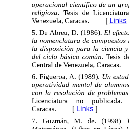
operacional científico de un gru
religiosa.
Tesis de Licenciatu
Venezuela, Caracas.
[
Links
5. De Abreu, D. (1986).
El efect
la nomenclatura de compuestos i
la disposición para la ciencia y
del ciclo básico común.
Tesis d
Central de Venezuela, Caracas.
6. Figueroa, A. (1989).
Un estud
operatividad mental de alumno
con la resolución de problemas
Licenciatura no publicada
Caracas.
[
Links
]
7. Guzmán, M. de. (1998)
Matemática.
(Libro en Línea) 