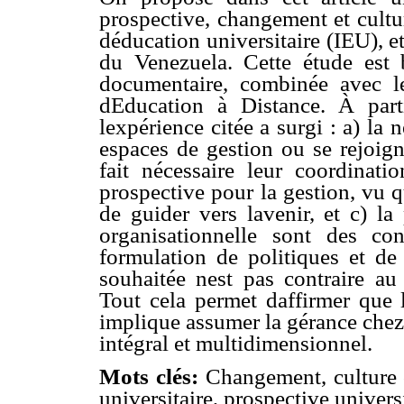
prospective, changement et cultur
déducation universitaire (IEU), 
du Venezuela. Cette étude est 
documentaire, combinée avec l
dEducation à Distance. À part
lexpérience citée a surgi : a) l
espaces de gestion ou se rejoign
fait nécessaire leur coordinatio
prospective pour la gestion, vu qu
de guider vers lavenir, et c) l
organisationnelle sont des co
formulation de politiques et de 
souhaitée nest pas contraire au
Tout cela permet daffirmer que 
implique assumer la gérance che
intégral et multidimensionnel.
Mots clés:
Changement, culture o
universitaire, prospective universi